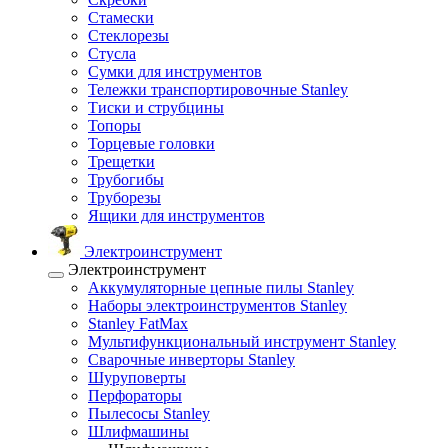
Стамески
Стеклорезы
Стусла
Сумки для инструментов
Тележки транспортировочные Stanley
Тиски и струбцины
Топоры
Торцевые головки
Трещетки
Трубогибы
Труборезы
Ящики для инструментов
Электроинструмент
Электроинструмент
Аккумуляторные цепные пилы Stanley
Наборы электроинструментов Stanley
Stanley FatMax
Мультифункциональный инструмент Stanley
Сварочные инверторы Stanley
Шуруповерты
Перфораторы
Пылесосы Stanley
Шлифмашины