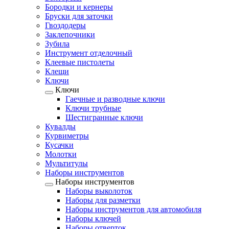
Бородки и кернеры
Бруски для заточки
Гвоздодеры
Заклепочники
Зубила
Инструмент отделочный
Клеевые пистолеты
Клещи
Ключи
Ключи
Гаечные и разводные ключи
Ключи трубные
Шестигранные ключи
Кувалды
Курвиметры
Кусачки
Молотки
Мультитулы
Наборы инструментов
Наборы инструментов
Наборы выколоток
Наборы для разметки
Наборы инструментов для автомобиля
Наборы ключей
Наборы отверток