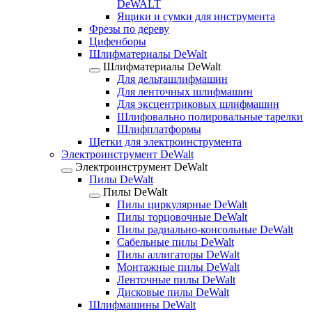
DeWALT
Ящики и сумки для инструмента
Фрезы по дереву
Цифенборы
Шлифматериалы DeWalt
Шлифматериалы DeWalt
Для дельташлифмашин
Для ленточных шлифмашин
Для эксцентриковых шлифмашин
Шлифовально полировальные тарелки
Шлифплатформы
Щетки для электроинструмента
Электроинструмент DeWalt
Электроинструмент DeWalt
Пилы DeWalt
Пилы DeWalt
Пилы циркулярные DeWalt
Пилы торцовочные DeWalt
Пилы радиально-консольные DeWalt
Сабельные пилы DeWalt
Пилы аллигаторы DeWalt
Монтажные пилы DeWalt
Ленточные пилы DeWalt
Дисковые пилы DeWalt
Шлифмашины DeWalt