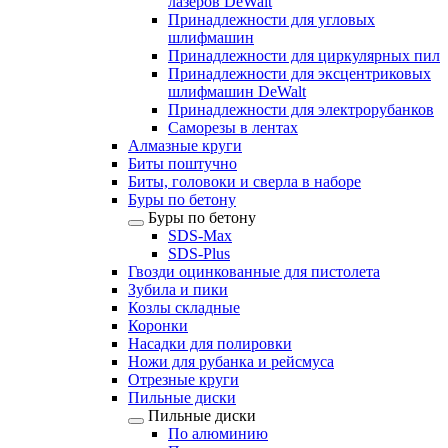
лазеров DeWalt
Принадлежности для угловых
шлифмашин
Принадлежности для циркулярных пил
Принадлежности для эксцентриковых
шлифмашин DeWalt
Принадлежности для электрорубанков
Саморезы в лентах
Алмазные круги
Биты поштучно
Биты, головоки и сверла в наборе
Буры по бетону
Буры по бетону
SDS-Max
SDS-Plus
Гвозди оцинкованные для пистолета
Зубила и пики
Козлы складные
Коронки
Насадки для полировки
Ножи для рубанка и рейсмуса
Отрезные круги
Пильные диски
Пильные диски
По алюминию