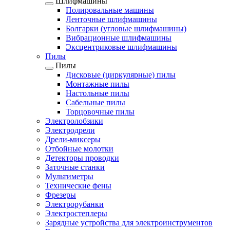
Шлифмашины
Полировальные машины
Ленточные шлифмашины
Болгарки (угловые шлифмашины)
Вибрационные шлифмашины
Эксцентриковые шлифмашины
Пилы
Пилы
Дисковые (циркулярные) пилы
Монтажные пилы
Настольные пилы
Сабельные пилы
Торцовочные пилы
Электролобзики
Электродрели
Дрели-миксеры
Отбойные молотки
Детекторы проводки
Заточные станки
Мультиметры
Технические фены
Фрезеры
Электрорубанки
Электростеплеры
Зарядные устройства для электроинструментов