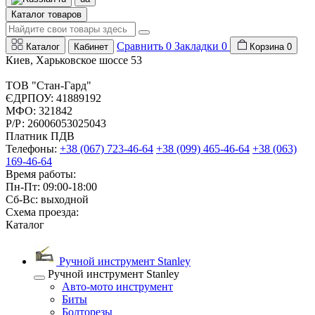
Каталог товаров
Сравнить
0
Закладки
0
Каталог
Кабинет
Корзина
0
Киев, Харьковское шоссе 53
ТОВ "Стан-Гард"
ЄДРПОУ: 41889192
МФО: 321842
Р/Р: 26006053025043
Платник ПДВ
Телефоны:
+38 (067) 723-46-64
+38 (099) 465-46-64
+38 (063)
169-46-64
Время работы:
Пн-Пт: 09:00-18:00
Сб-Вс: выходной
Схема проезда:
Каталог
Ручной инструмент Stanley
Ручной инструмент Stanley
Авто-мото инструмент
Биты
Болторезы