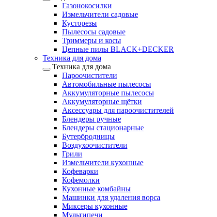
Газонокосилки
Измельчители садовые
Кусторезы
Пылесосы садовые
Триммеры и косы
Цепные пилы BLACK+DECKER
Техника для дома
Техника для дома
Пароочистители
Автомобильные пылесосы
Аккумуляторные пылесосы
Аккумуляторные щётки
Аксессуары для пароочистителей
Блендеры ручные
Блендеры стационарные
Бутербродницы
Воздухоочистители
Грили
Измельчители кухонные
Кофеварки
Кофемолки
Кухонные комбайны
Машинки для удаления ворса
Миксеры кухонные
Мультипечи