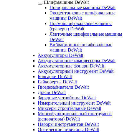
Шлифмашины DeWalt
Полировальные машины DeWalt
Эксцентриковые шлифовальные
машины DeWalt
Прямошлифовальные машины
(граверы) DeWalt
Ленточные шлифовальные машины
DeWalt
Вибрационные шлифовальные
машины DeWalt
Аккумуляторы DeWalt
Аккумуляторные компрессоры DeWalt
Аккумуляторные фонари DeWalt
Аккумуляторный инструмент DeWalt
Болгарки DeWalt
Гайковерты DeWalt
Гвоздезабиватели DeWalt
Дрели DeWalt
Зарядные устройства DeWalt
Измерительный инструмент DeWalt
Миксеры строительные DeWalt
Многофункциональный инструмент
(реноваторы) DeWalt
Наборы инструментов DeWalt
Оптические нивелиры DeWalt