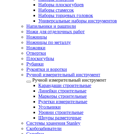
Наборы плоскогубцев
Наборы стамесок
Наборы торцевых головок
Универсальные наборы инструментов
Напильники и рашпили
Ножи для отделочных работ
Ножницы
Ножницы по металлу
Ножовки
Отвертки
Плоскогубцы
Рубанки
Рукоятки и воротки
Ручной измерительный инструмент
Ручной измерительный инструмент
Карандаши строительные
Линейки строительные
Маркеры строительные
Рулетки измерительные
Угольники
Уровни строительные
Шнуры разметочные
Системы хранения Stanley
Скобозабиватели
Скребки