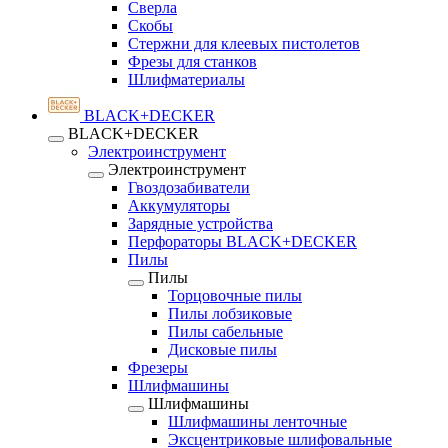
Сверла
Скобы
Стержни для клеевых пистолетов
Фрезы для станков
Шлифматериалы
BLACK+DECKER
BLACK+DECKER
Электроинструмент
Электроинструмент
Гвоздозабиватели
Аккумуляторы
Зарядные устройства
Перфораторы BLACK+DECKER
Пилы
Пилы
Торцовочные пилы
Пилы лобзиковые
Пилы сабельные
Дисковые пилы
Фрезеры
Шлифмашины
Шлифмашины
Шлифмашины ленточные
Эксцентриковые шлифовальные