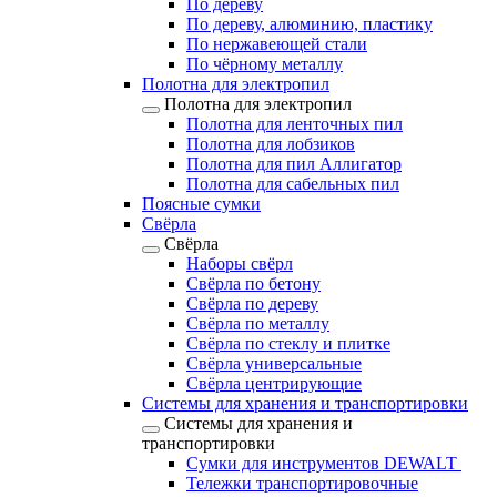
По дереву
По дереву, алюминию, пластику
По нержавеющей стали
По чёрному металлу
Полотна для электропил
Полотна для электропил
Полотна для ленточных пил
Полотна для лобзиков
Полотна для пил Аллигатор
Полотна для сабельных пил
Поясные сумки
Свёрла
Свёрла
Наборы свёрл
Свёрла по бетону
Свёрла по дереву
Свёрла по металлу
Свёрла по стеклу и плитке
Свёрла универсальные
Свёрла центрирующие
Системы для хранения и транспортировки
Системы для хранения и
транспортировки
Сумки для инструментов DEWALT
Тележки транспортировочные