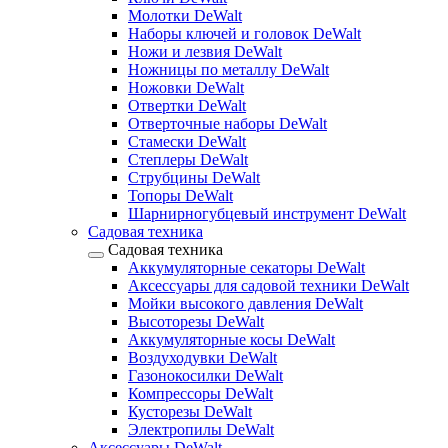
Молотки DeWalt
Наборы ключей и головок DeWalt
Ножи и лезвия DeWalt
Ножницы по металлу DeWalt
Ножовки DeWalt
Отвертки DeWalt
Отверточные наборы DeWalt
Стамески DeWalt
Степлеры DeWalt
Струбцины DeWalt
Топоры DeWalt
Шарнирногубцевый инструмент DeWalt
Садовая техника
Садовая техника
Аккумуляторные секаторы DeWalt
Аксессуары для садовой техники DeWalt
Мойки высокого давления DeWalt
Высоторезы DeWalt
Аккумуляторные косы DeWalt
Воздуходувки DeWalt
Газонокосилки DeWalt
Компрессоры DeWalt
Кусторезы DeWalt
Электропилы DeWalt
Аксессуары DeWalt