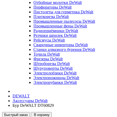
Отбойные молотки DeWalt
Перфораторы DeWalt
Пистолеты для герметика DeWalt
Плиткорезы DeWalt
Промышленные пылесосы DeWalt
Промышленные фены DeWalt
Радиоприёмники DeWalt
Резчики шпилек DeWalt
Рейсмусы DeWalt
Сварочные инверторы DeWalt
Станки алмазного бурения DeWalt
Точила DeWalt
Фрезеры DeWalt
Штроборезы DeWalt
Шуруповерты DeWalt
Электролобзики DeWalt
Электроножницы DeWalt
Электрорубанки DeWalt
DEWALT
Аксессуары DeWalt
Бур DeWALT DT60829
Быстрый заказ
В корзину