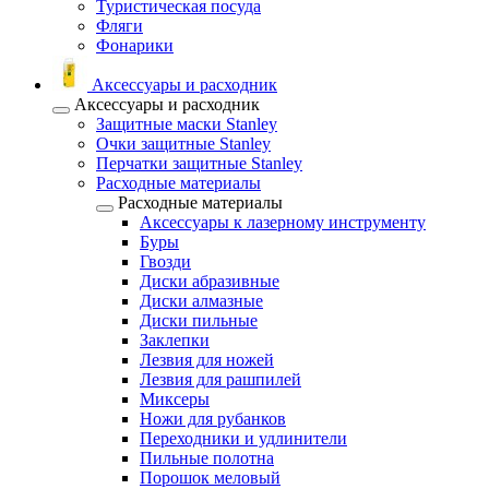
Туристическая посуда
Фляги
Фонарики
Аксессуары и расходник
Аксессуары и расходник
Защитные маски Stanley
Очки защитные Stanley
Перчатки защитные Stanley
Расходные материалы
Расходные материалы
Аксессуары к лазерному инструменту
Буры
Гвозди
Диски абразивные
Диски алмазные
Диски пильные
Заклепки
Лезвия для ножей
Лезвия для рашпилей
Миксеры
Ножи для рубанков
Переходники и удлинители
Пильные полотна
Порошок меловый