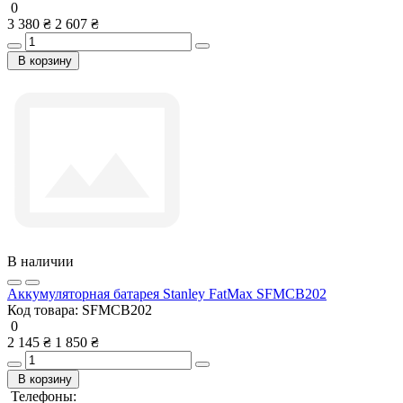
0
3 380 ₴
2 607 ₴
В корзину
В наличии
Аккумуляторная батарея Stanley FatMax SFMCB202
Код товара:
SFMCB202
0
2 145 ₴
1 850 ₴
В корзину
Телефоны: