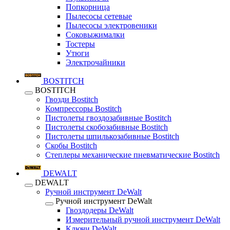
Попкорница
Пылесосы сетевые
Пылесосы электровеники
Соковыжималки
Тостеры
Утюги
Электрочайники
BOSTITCH
BOSTITCH
Гвозди Bostitch
Компрессоры Bostitch
Пистолеты гвоздозабивные Bostitch
Пистолеты скобозабивные Bostitch
Пистолеты шпилькозабивные Bostitch
Скобы Bostitch
Степлеры механические пневматические Bostitch
DEWALT
DEWALT
Ручной инструмент DeWalt
Ручной инструмент DeWalt
Гвоздодеры DeWalt
Измерительный ручной инструмент DeWalt
Ключи DeWalt