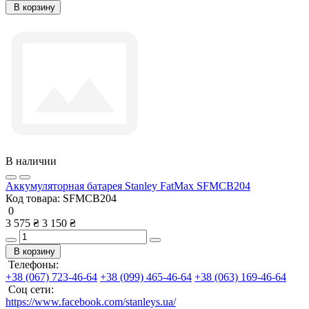
В корзину
В наличии
Аккумуляторная батарея Stanley FatMax SFMCB204
Код товара:
SFMCB204
0
3 575 ₴
3 150 ₴
В корзину
Телефоны:
+38 (067) 723-46-64
+38 (099) 465-46-64
+38 (063) 169-46-64
Соц сети:
https://www.facebook.com/stanleys.ua/