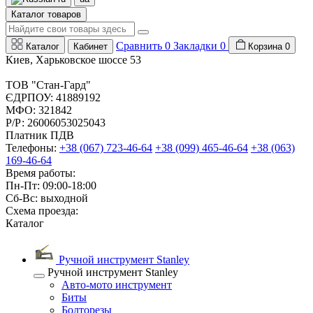
Каталог товаров
Сравнить
0
Закладки
0
Каталог
Кабинет
Корзина
0
Киев, Харьковское шоссе 53
ТОВ "Стан-Гард"
ЄДРПОУ: 41889192
МФО: 321842
Р/Р: 26006053025043
Платник ПДВ
Телефоны:
+38 (067) 723-46-64
+38 (099) 465-46-64
+38 (063)
169-46-64
Время работы:
Пн-Пт: 09:00-18:00
Сб-Вс: выходной
Схема проезда:
Каталог
Ручной инструмент Stanley
Ручной инструмент Stanley
Авто-мото инструмент
Биты
Болторезы