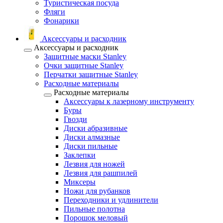
Туристическая посуда
Фляги
Фонарики
Аксессуары и расходник
Аксессуары и расходник
Защитные маски Stanley
Очки защитные Stanley
Перчатки защитные Stanley
Расходные материалы
Расходные материалы
Аксессуары к лазерному инструменту
Буры
Гвозди
Диски абразивные
Диски алмазные
Диски пильные
Заклепки
Лезвия для ножей
Лезвия для рашпилей
Миксеры
Ножи для рубанков
Переходники и удлинители
Пильные полотна
Порошок меловый