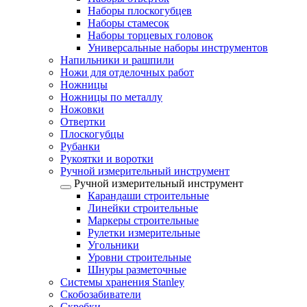
Наборы плоскогубцев
Наборы стамесок
Наборы торцевых головок
Универсальные наборы инструментов
Напильники и рашпили
Ножи для отделочных работ
Ножницы
Ножницы по металлу
Ножовки
Отвертки
Плоскогубцы
Рубанки
Рукоятки и воротки
Ручной измерительный инструмент
Ручной измерительный инструмент
Карандаши строительные
Линейки строительные
Маркеры строительные
Рулетки измерительные
Угольники
Уровни строительные
Шнуры разметочные
Системы хранения Stanley
Скобозабиватели
Скребки