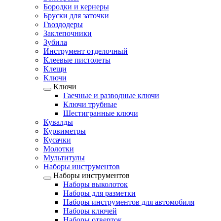
Бородки и кернеры
Бруски для заточки
Гвоздодеры
Заклепочники
Зубила
Инструмент отделочный
Клеевые пистолеты
Клещи
Ключи
Ключи
Гаечные и разводные ключи
Ключи трубные
Шестигранные ключи
Кувалды
Курвиметры
Кусачки
Молотки
Мультитулы
Наборы инструментов
Наборы инструментов
Наборы выколоток
Наборы для разметки
Наборы инструментов для автомобиля
Наборы ключей
Наборы отверток