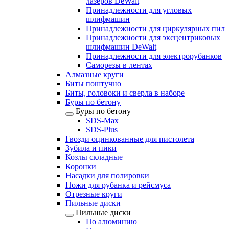
лазеров DeWalt
Принадлежности для угловых
шлифмашин
Принадлежности для циркулярных пил
Принадлежности для эксцентриковых
шлифмашин DeWalt
Принадлежности для электрорубанков
Саморезы в лентах
Алмазные круги
Биты поштучно
Биты, головоки и сверла в наборе
Буры по бетону
Буры по бетону
SDS-Max
SDS-Plus
Гвозди оцинкованные для пистолета
Зубила и пики
Козлы складные
Коронки
Насадки для полировки
Ножи для рубанка и рейсмуса
Отрезные круги
Пильные диски
Пильные диски
По алюминию