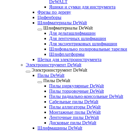
DeWALT
Ящики и сумки для инструмента
Фрезы по дереву
Цифенборы
Шлифматериалы DeWalt
Шлифматериалы DeWalt
Для дельташлифмашин
Для ленточных шлифмашин
Для эксцентриковых шлифмашин
Шлифовально полировальные тарелки
Шлифплатформы
Щетки для электроинструмента
Электроинструмент DeWalt
Электроинструмент DeWalt
Пилы DeWalt
Пилы DeWalt
Пилы циркулярные DeWalt
Пилы торцовочные DeWalt
Пилы радиально-консольные DeWalt
Сабельные пилы DeWalt
Пилы аллигаторы DeWalt
Монтажные пилы DeWalt
Ленточные пилы DeWalt
Дисковые пилы DeWalt
Шлифмашины DeWalt