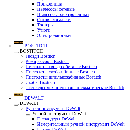
Попкорница
Пылесосы сетевые
Пылесосы электровеники
Соковыжималки
Тостеры
Утюги
Электрочайники
BOSTITCH
BOSTITCH
Гвозди Bostitch
Компрессоры Bostitch
Пистолеты гвоздозабивные Bostitch
Пистолеты скобозабивные Bostitch
Пистолеты шпилькозабивные Bostitch
Скобы Bostitch
Степлеры механические пневматические Bostitch
DEWALT
DEWALT
Ручной инструмент DeWalt
Ручной инструмент DeWalt
Гвоздодеры DeWalt
Измерительный ручной инструмент DeWalt
Ключи DeWalt