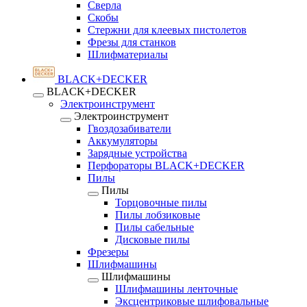
Сверла
Скобы
Стержни для клеевых пистолетов
Фрезы для станков
Шлифматериалы
BLACK+DECKER
BLACK+DECKER
Электроинструмент
Электроинструмент
Гвоздозабиватели
Аккумуляторы
Зарядные устройства
Перфораторы BLACK+DECKER
Пилы
Пилы
Торцовочные пилы
Пилы лобзиковые
Пилы сабельные
Дисковые пилы
Фрезеры
Шлифмашины
Шлифмашины
Шлифмашины ленточные
Эксцентриковые шлифовальные