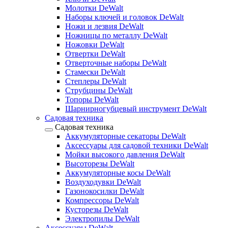
Молотки DeWalt
Наборы ключей и головок DeWalt
Ножи и лезвия DeWalt
Ножницы по металлу DeWalt
Ножовки DeWalt
Отвертки DeWalt
Отверточные наборы DeWalt
Стамески DeWalt
Степлеры DeWalt
Струбцины DeWalt
Топоры DeWalt
Шарнирногубцевый инструмент DeWalt
Садовая техника
Садовая техника
Аккумуляторные секаторы DeWalt
Аксессуары для садовой техники DeWalt
Мойки высокого давления DeWalt
Высоторезы DeWalt
Аккумуляторные косы DeWalt
Воздуходувки DeWalt
Газонокосилки DeWalt
Компрессоры DeWalt
Кусторезы DeWalt
Электропилы DeWalt
Аксессуары DeWalt