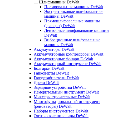
Шлифмашины DeWalt
Полировальные машины DeWalt
Эксцентриковые шлифовальные
машины DeWalt
Прямошлифовальные машины
(граверы) DeWalt
Ленточные шлифовальные машины
DeWalt
Вибрационные шлифовальные
машины DeWalt
Аккумуляторы DeWalt
Аккумуляторные компрессоры DeWalt
Аккумуляторные фонари DeWalt
Аккумуляторный инструмент DeWalt
Болгарки DeWalt
Гайковерты DeWalt
Гвоздезабиватели DeWalt
Дрели DeWalt
Зарядные устройства DeWalt
Измерительный инструмент DeWalt
Миксеры строительные DeWalt
Многофункциональный инструмент
(реноваторы) DeWalt
Наборы инструментов DeWalt
Оптические нивелиры DeWalt