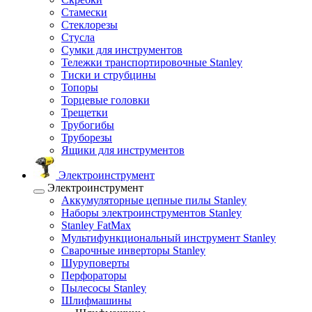
Стамески
Стеклорезы
Стусла
Сумки для инструментов
Тележки транспортировочные Stanley
Тиски и струбцины
Топоры
Торцевые головки
Трещетки
Трубогибы
Труборезы
Ящики для инструментов
Электроинструмент
Электроинструмент
Аккумуляторные цепные пилы Stanley
Наборы электроинструментов Stanley
Stanley FatMax
Мультифункциональный инструмент Stanley
Сварочные инверторы Stanley
Шуруповерты
Перфораторы
Пылесосы Stanley
Шлифмашины