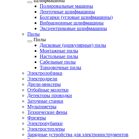
Шлифмашины
Полировальные машины
Ленточные шлифмашины
Болгарки (угловые шлифмашины)
Вибрационные шлифмашины
Эксцентриковые шлифмашины
Пилы
Пилы
Дисковые (циркулярные) пилы
Монтажные пилы
Настольные пилы
Сабельные пилы
Торцовочные пилы
Электролобзики
Электродрели
Дрели-миксеры
Отбойные молотки
Детекторы проводки
Заточные станки
Мультиметры
Технические фены
Фрезеры
Электрорубанки
Электростеплеры
Зарядные устройства для электроинструментов