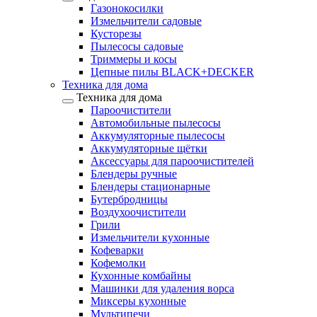
Газонокосилки
Измельчители садовые
Кусторезы
Пылесосы садовые
Триммеры и косы
Цепные пилы BLACK+DECKER
Техника для дома
Техника для дома
Пароочистители
Автомобильные пылесосы
Аккумуляторные пылесосы
Аккумуляторные щётки
Аксессуары для пароочистителей
Блендеры ручные
Блендеры стационарные
Бутербродницы
Воздухоочистители
Грили
Измельчители кухонные
Кофеварки
Кофемолки
Кухонные комбайны
Машинки для удаления ворса
Миксеры кухонные
Мультипечи