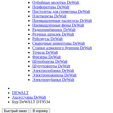
Отбойные молотки DeWalt
Перфораторы DeWalt
Пистолеты для герметика DeWalt
Плиткорезы DeWalt
Промышленные пылесосы DeWalt
Промышленные фены DeWalt
Радиоприёмники DeWalt
Резчики шпилек DeWalt
Рейсмусы DeWalt
Сварочные инверторы DeWalt
Станки алмазного бурения DeWalt
Точила DeWalt
Фрезеры DeWalt
Штроборезы DeWalt
Шуруповерты DeWalt
Электролобзики DeWalt
Электроножницы DeWalt
Электрорубанки DeWalt
DEWALT
Аксессуары DeWalt
Бур DeWALT DT9534
Быстрый заказ
В корзину