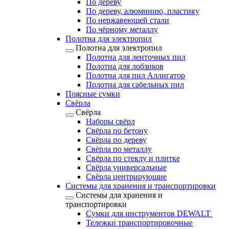
По дереву
По дереву, алюминию, пластику
По нержавеющей стали
По чёрному металлу
Полотна для электропил
Полотна для электропил
Полотна для ленточных пил
Полотна для лобзиков
Полотна для пил Аллигатор
Полотна для сабельных пил
Поясные сумки
Свёрла
Свёрла
Наборы свёрл
Свёрла по бетону
Свёрла по дереву
Свёрла по металлу
Свёрла по стеклу и плитке
Свёрла универсальные
Свёрла центрирующие
Системы для хранения и транспортировки
Системы для хранения и
транспортировки
Сумки для инструментов DEWALT
Тележки транспортировочные