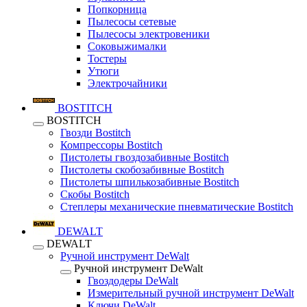
Попкорница
Пылесосы сетевые
Пылесосы электровеники
Соковыжималки
Тостеры
Утюги
Электрочайники
BOSTITCH
BOSTITCH
Гвозди Bostitch
Компрессоры Bostitch
Пистолеты гвоздозабивные Bostitch
Пистолеты скобозабивные Bostitch
Пистолеты шпилькозабивные Bostitch
Скобы Bostitch
Степлеры механические пневматические Bostitch
DEWALT
DEWALT
Ручной инструмент DeWalt
Ручной инструмент DeWalt
Гвоздодеры DeWalt
Измерительный ручной инструмент DeWalt
Ключи DeWalt