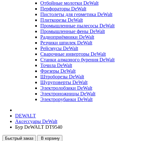
Отбойные молотки DeWalt
Перфораторы DeWalt
Пистолеты для герметика DeWalt
Плиткорезы DeWalt
Промышленные пылесосы DeWalt
Промышленные фены DeWalt
Радиоприёмники DeWalt
Резчики шпилек DeWalt
Рейсмусы DeWalt
Сварочные инверторы DeWalt
Станки алмазного бурения DeWalt
Точила DeWalt
Фрезеры DeWalt
Штроборезы DeWalt
Шуруповерты DeWalt
Электролобзики DeWalt
Электроножницы DeWalt
Электрорубанки DeWalt
DEWALT
Аксессуары DeWalt
Бур DeWALT DT9540
Быстрый заказ
В корзину