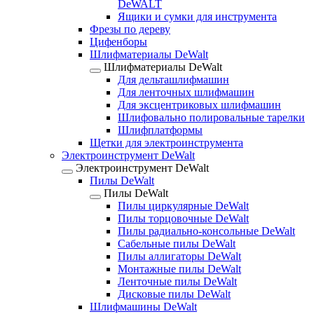
DeWALT
Ящики и сумки для инструмента
Фрезы по дереву
Цифенборы
Шлифматериалы DeWalt
Шлифматериалы DeWalt
Для дельташлифмашин
Для ленточных шлифмашин
Для эксцентриковых шлифмашин
Шлифовально полировальные тарелки
Шлифплатформы
Щетки для электроинструмента
Электроинструмент DeWalt
Электроинструмент DeWalt
Пилы DeWalt
Пилы DeWalt
Пилы циркулярные DeWalt
Пилы торцовочные DeWalt
Пилы радиально-консольные DeWalt
Сабельные пилы DeWalt
Пилы аллигаторы DeWalt
Монтажные пилы DeWalt
Ленточные пилы DeWalt
Дисковые пилы DeWalt
Шлифмашины DeWalt