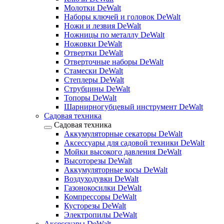
Молотки DeWalt
Наборы ключей и головок DeWalt
Ножи и лезвия DeWalt
Ножницы по металлу DeWalt
Ножовки DeWalt
Отвертки DeWalt
Отверточные наборы DeWalt
Стамески DeWalt
Степлеры DeWalt
Струбцины DeWalt
Топоры DeWalt
Шарнирногубцевый инструмент DeWalt
Садовая техника
Садовая техника
Аккумуляторные секаторы DeWalt
Аксессуары для садовой техники DeWalt
Мойки высокого давления DeWalt
Высоторезы DeWalt
Аккумуляторные косы DeWalt
Воздуходувки DeWalt
Газонокосилки DeWalt
Компрессоры DeWalt
Кусторезы DeWalt
Электропилы DeWalt
Аксессуары DeWalt