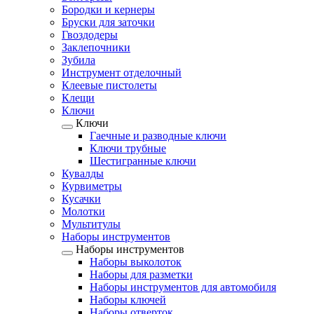
Бородки и кернеры
Бруски для заточки
Гвоздодеры
Заклепочники
Зубила
Инструмент отделочный
Клеевые пистолеты
Клещи
Ключи
Ключи
Гаечные и разводные ключи
Ключи трубные
Шестигранные ключи
Кувалды
Курвиметры
Кусачки
Молотки
Мультитулы
Наборы инструментов
Наборы инструментов
Наборы выколоток
Наборы для разметки
Наборы инструментов для автомобиля
Наборы ключей
Наборы отверток