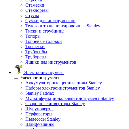
Стамески
Стеклорезы
Стусла
Сумки для инструментов
Тележки транспортировочные Stanley
Тиски и струбцины
Топоры
Торцевые головки
Трещетки
Трубогибы
Труборезы
Ящики для инструментов
Электроинструмент
Электроинструмент
Аккумуляторные цепные пилы Stanley
Наборы электроинструментов Stanley
Stanley FatMax
Мультифункциональный инструмент Stanley
Сварочные инверторы Stanley
Шуруповерты
Перфораторы
Пылесосы Stanley
Шлифмашины