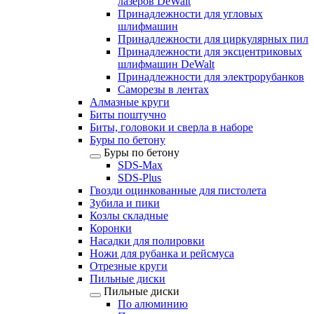
лазеров DeWalt
Принадлежности для угловых
шлифмашин
Принадлежности для циркулярных пил
Принадлежности для эксцентриковых
шлифмашин DeWalt
Принадлежности для электрорубанков
Саморезы в лентах
Алмазные круги
Биты поштучно
Биты, головоки и сверла в наборе
Буры по бетону
Буры по бетону
SDS-Max
SDS-Plus
Гвозди оцинкованные для пистолета
Зубила и пики
Козлы складные
Коронки
Насадки для полировки
Ножи для рубанка и рейсмуса
Отрезные круги
Пильные диски
Пильные диски
По алюминию