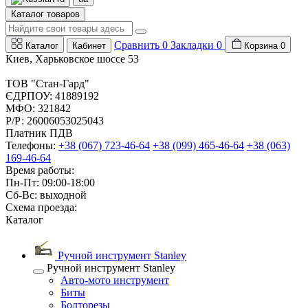
Каталог товаров
Сравнить
0
Закладки
0
Каталог
Кабинет
Корзина
0
Киев, Харьковское шоссе 53
ТОВ "Стан-Гард"
ЄДРПОУ: 41889192
МФО: 321842
Р/Р: 26006053025043
Платник ПДВ
Телефоны:
+38 (067) 723-46-64
+38 (099) 465-46-64
+38 (063)
169-46-64
Время работы:
Пн-Пт: 09:00-18:00
Сб-Вс: выходной
Схема проезда:
Каталог
Ручной инструмент Stanley
Ручной инструмент Stanley
Авто-мото инструмент
Биты
Болторезы