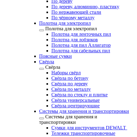
По дереву
По дереву, алюминию, пластику
По нержавеющей стали
По чёрному металлу
Полотна для электропил
Полотна для электропил
Полотна для ленточных пил
Полотна для лобзиков
Полотна для пил Аллигатор
Полотна для сабельных пил
Поясные сумки
Свёрла
Свёрла
Наборы свёрл
Свёрла по бетону
Свёрла по дереву
Свёрла по металлу
Свёрла по стеклу и плитке
Свёрла универсальные
Свёрла центрирующие
Системы для хранения и транспортировки
Системы для хранения и
транспортировки
Сумки для инструментов DEWALT
Тележки транспортировочные