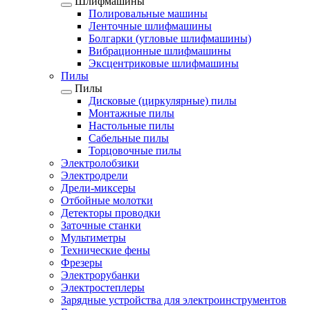
Шлифмашины
Полировальные машины
Ленточные шлифмашины
Болгарки (угловые шлифмашины)
Вибрационные шлифмашины
Эксцентриковые шлифмашины
Пилы
Пилы
Дисковые (циркулярные) пилы
Монтажные пилы
Настольные пилы
Сабельные пилы
Торцовочные пилы
Электролобзики
Электродрели
Дрели-миксеры
Отбойные молотки
Детекторы проводки
Заточные станки
Мультиметры
Технические фены
Фрезеры
Электрорубанки
Электростеплеры
Зарядные устройства для электроинструментов