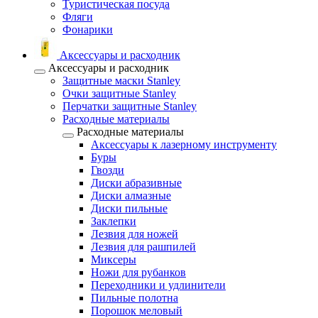
Туристическая посуда
Фляги
Фонарики
Аксессуары и расходник
Аксессуары и расходник
Защитные маски Stanley
Очки защитные Stanley
Перчатки защитные Stanley
Расходные материалы
Расходные материалы
Аксессуары к лазерному инструменту
Буры
Гвозди
Диски абразивные
Диски алмазные
Диски пильные
Заклепки
Лезвия для ножей
Лезвия для рашпилей
Миксеры
Ножи для рубанков
Переходники и удлинители
Пильные полотна
Порошок меловый