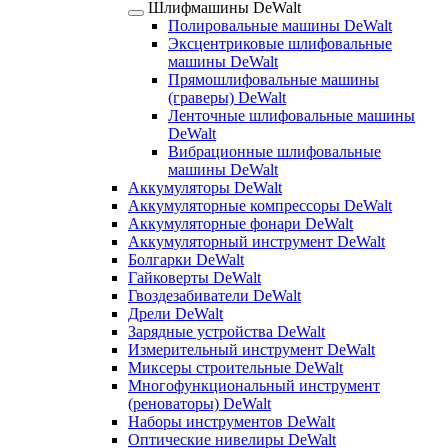
Шлифмашины DeWalt
Полировальные машины DeWalt
Эксцентриковые шлифовальные
машины DeWalt
Прямошлифовальные машины
(граверы) DeWalt
Ленточные шлифовальные машины
DeWalt
Вибрационные шлифовальные
машины DeWalt
Аккумуляторы DeWalt
Аккумуляторные компрессоры DeWalt
Аккумуляторные фонари DeWalt
Аккумуляторный инструмент DeWalt
Болгарки DeWalt
Гайковерты DeWalt
Гвоздезабиватели DeWalt
Дрели DeWalt
Зарядные устройства DeWalt
Измерительный инструмент DeWalt
Миксеры строительные DeWalt
Многофункциональный инструмент
(реноваторы) DeWalt
Наборы инструментов DeWalt
Оптические нивелиры DeWalt