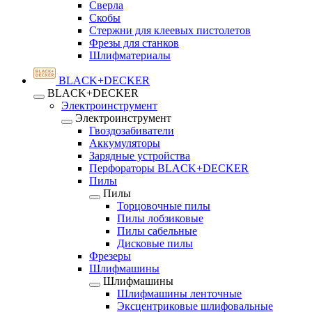
Сверла
Скобы
Стержни для клеевых пистолетов
Фрезы для станков
Шлифматериалы
BLACK+DECKER
BLACK+DECKER
Электроинструмент
Электроинструмент
Гвоздозабиватели
Аккумуляторы
Зарядные устройства
Перфораторы BLACK+DECKER
Пилы
Пилы
Торцовочные пилы
Пилы лобзиковые
Пилы сабельные
Дисковые пилы
Фрезеры
Шлифмашины
Шлифмашины
Шлифмашины ленточные
Эксцентриковые шлифовальные