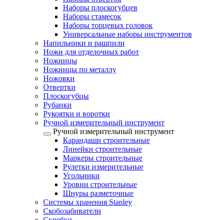
Наборы плоскогубцев
Наборы стамесок
Наборы торцевых головок
Универсальные наборы инструментов
Напильники и рашпили
Ножи для отделочных работ
Ножницы
Ножницы по металлу
Ножовки
Отвертки
Плоскогубцы
Рубанки
Рукоятки и воротки
Ручной измерительный инструмент
Ручной измерительный инструмент
Карандаши строительные
Линейки строительные
Маркеры строительные
Рулетки измерительные
Угольники
Уровни строительные
Шнуры разметочные
Системы хранения Stanley
Скобозабиватели
Скребки