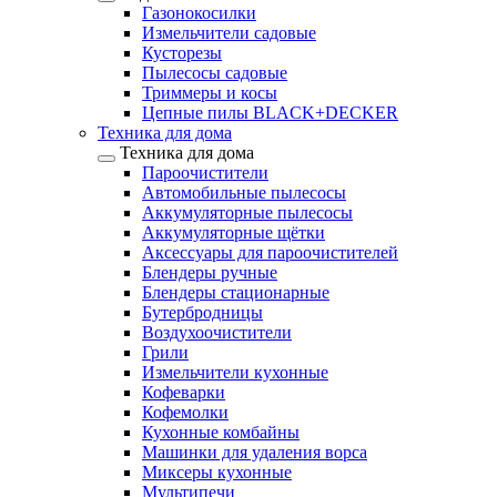
Газонокосилки
Измельчители садовые
Кусторезы
Пылесосы садовые
Триммеры и косы
Цепные пилы BLACK+DECKER
Техника для дома
Техника для дома
Пароочистители
Автомобильные пылесосы
Аккумуляторные пылесосы
Аккумуляторные щётки
Аксессуары для пароочистителей
Блендеры ручные
Блендеры стационарные
Бутербродницы
Воздухоочистители
Грили
Измельчители кухонные
Кофеварки
Кофемолки
Кухонные комбайны
Машинки для удаления ворса
Миксеры кухонные
Мультипечи