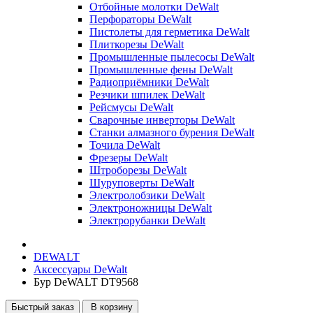
Отбойные молотки DeWalt
Перфораторы DeWalt
Пистолеты для герметика DeWalt
Плиткорезы DeWalt
Промышленные пылесосы DeWalt
Промышленные фены DeWalt
Радиоприёмники DeWalt
Резчики шпилек DeWalt
Рейсмусы DeWalt
Сварочные инверторы DeWalt
Станки алмазного бурения DeWalt
Точила DeWalt
Фрезеры DeWalt
Штроборезы DeWalt
Шуруповерты DeWalt
Электролобзики DeWalt
Электроножницы DeWalt
Электрорубанки DeWalt
DEWALT
Аксессуары DeWalt
Бур DeWALT DT9568
Быстрый заказ
В корзину