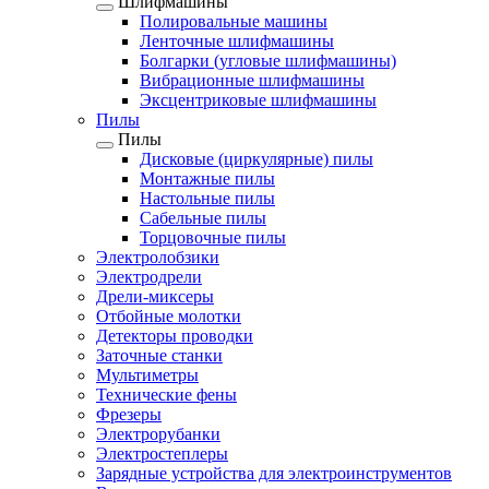
Шлифмашины
Полировальные машины
Ленточные шлифмашины
Болгарки (угловые шлифмашины)
Вибрационные шлифмашины
Эксцентриковые шлифмашины
Пилы
Пилы
Дисковые (циркулярные) пилы
Монтажные пилы
Настольные пилы
Сабельные пилы
Торцовочные пилы
Электролобзики
Электродрели
Дрели-миксеры
Отбойные молотки
Детекторы проводки
Заточные станки
Мультиметры
Технические фены
Фрезеры
Электрорубанки
Электростеплеры
Зарядные устройства для электроинструментов