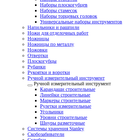
Наборы плоскогубцев
Наборы стамесок
Наборы торцевых головок
Универсальные наборы инструментов
Напильники и рашпили
Ножи для отделочных работ
Ножницы
Ножницы по металлу
Ножовки
Отвертки
Плоскогубцы
Рубанки
Рукоятки и воротки
Ручной измерительный инструмент
Ручной измерительный инструмент
Карандаши строительные
Линейки строительные
Маркеры строительные
Рулетки измерительные
Угольники
Уровни строительные
Шнуры разметочные
Системы хранения Stanley
Скобозабиватели
Скребки