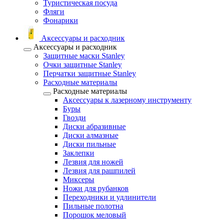
Туристическая посуда
Фляги
Фонарики
Аксессуары и расходник
Аксессуары и расходник
Защитные маски Stanley
Очки защитные Stanley
Перчатки защитные Stanley
Расходные материалы
Расходные материалы
Аксессуары к лазерному инструменту
Буры
Гвозди
Диски абразивные
Диски алмазные
Диски пильные
Заклепки
Лезвия для ножей
Лезвия для рашпилей
Миксеры
Ножи для рубанков
Переходники и удлинители
Пильные полотна
Порошок меловый