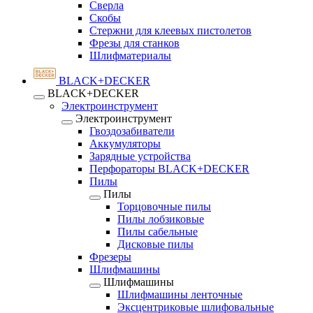
Сверла
Скобы
Стержни для клеевых пистолетов
Фрезы для станков
Шлифматериалы
BLACK+DECKER
BLACK+DECKER
Электроинструмент
Электроинструмент
Гвоздозабиватели
Аккумуляторы
Зарядные устройства
Перфораторы BLACK+DECKER
Пилы
Пилы
Торцовочные пилы
Пилы лобзиковые
Пилы сабельные
Дисковые пилы
Фрезеры
Шлифмашины
Шлифмашины
Шлифмашины ленточные
Эксцентриковые шлифовальные