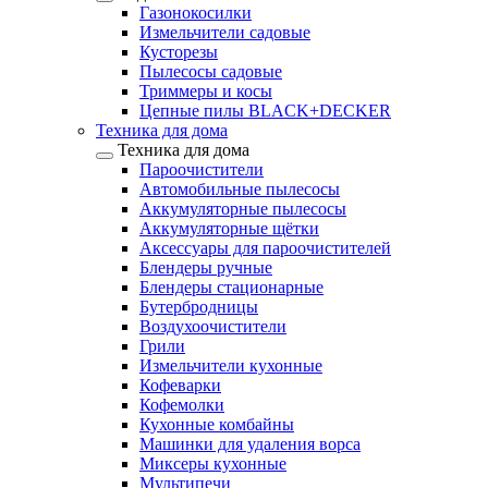
Газонокосилки
Измельчители садовые
Кусторезы
Пылесосы садовые
Триммеры и косы
Цепные пилы BLACK+DECKER
Техника для дома
Техника для дома
Пароочистители
Автомобильные пылесосы
Аккумуляторные пылесосы
Аккумуляторные щётки
Аксессуары для пароочистителей
Блендеры ручные
Блендеры стационарные
Бутербродницы
Воздухоочистители
Грили
Измельчители кухонные
Кофеварки
Кофемолки
Кухонные комбайны
Машинки для удаления ворса
Миксеры кухонные
Мультипечи