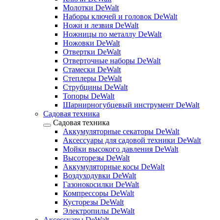
Молотки DeWalt
Наборы ключей и головок DeWalt
Ножи и лезвия DeWalt
Ножницы по металлу DeWalt
Ножовки DeWalt
Отвертки DeWalt
Отверточные наборы DeWalt
Стамески DeWalt
Степлеры DeWalt
Струбцины DeWalt
Топоры DeWalt
Шарнирногубцевый инструмент DeWalt
Садовая техника
Садовая техника
Аккумуляторные секаторы DeWalt
Аксессуары для садовой техники DeWalt
Мойки высокого давления DeWalt
Высоторезы DeWalt
Аккумуляторные косы DeWalt
Воздуходувки DeWalt
Газонокосилки DeWalt
Компрессоры DeWalt
Кусторезы DeWalt
Электропилы DeWalt
Аксессуары DeWalt