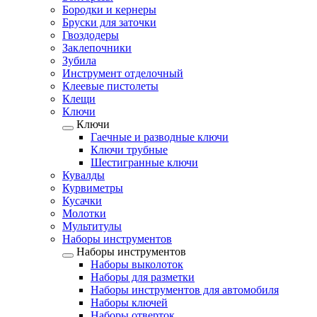
Бородки и кернеры
Бруски для заточки
Гвоздодеры
Заклепочники
Зубила
Инструмент отделочный
Клеевые пистолеты
Клещи
Ключи
Ключи
Гаечные и разводные ключи
Ключи трубные
Шестигранные ключи
Кувалды
Курвиметры
Кусачки
Молотки
Мультитулы
Наборы инструментов
Наборы инструментов
Наборы выколоток
Наборы для разметки
Наборы инструментов для автомобиля
Наборы ключей
Наборы отверток