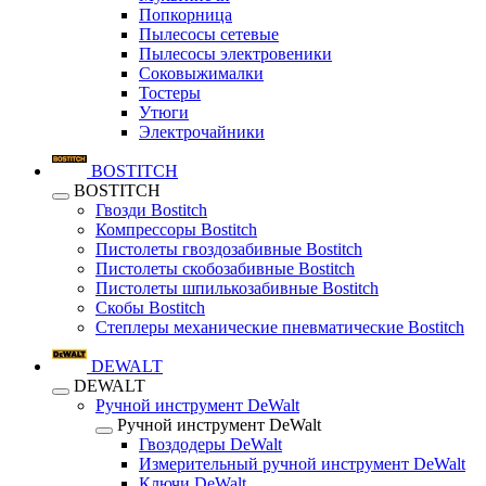
Попкорница
Пылесосы сетевые
Пылесосы электровеники
Соковыжималки
Тостеры
Утюги
Электрочайники
BOSTITCH
BOSTITCH
Гвозди Bostitch
Компрессоры Bostitch
Пистолеты гвоздозабивные Bostitch
Пистолеты скобозабивные Bostitch
Пистолеты шпилькозабивные Bostitch
Скобы Bostitch
Степлеры механические пневматические Bostitch
DEWALT
DEWALT
Ручной инструмент DeWalt
Ручной инструмент DeWalt
Гвоздодеры DeWalt
Измерительный ручной инструмент DeWalt
Ключи DeWalt