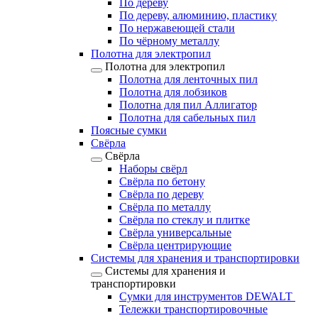
По дереву
По дереву, алюминию, пластику
По нержавеющей стали
По чёрному металлу
Полотна для электропил
Полотна для электропил
Полотна для ленточных пил
Полотна для лобзиков
Полотна для пил Аллигатор
Полотна для сабельных пил
Поясные сумки
Свёрла
Свёрла
Наборы свёрл
Свёрла по бетону
Свёрла по дереву
Свёрла по металлу
Свёрла по стеклу и плитке
Свёрла универсальные
Свёрла центрирующие
Системы для хранения и транспортировки
Системы для хранения и
транспортировки
Сумки для инструментов DEWALT
Тележки транспортировочные