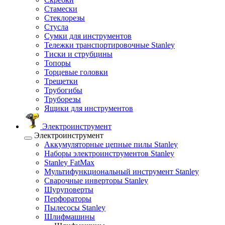
Стамески
Стеклорезы
Стусла
Сумки для инструментов
Тележки транспортировочные Stanley
Тиски и струбцины
Топоры
Торцевые головки
Трещетки
Трубогибы
Труборезы
Ящики для инструментов
Электроинструмент
Электроинструмент
Аккумуляторные цепные пилы Stanley
Наборы электроинструментов Stanley
Stanley FatMax
Мультифункциональный инструмент Stanley
Сварочные инверторы Stanley
Шуруповерты
Перфораторы
Пылесосы Stanley
Шлифмашины