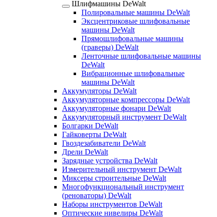
Шлифмашины DeWalt
Полировальные машины DeWalt
Эксцентриковые шлифовальные
машины DeWalt
Прямошлифовальные машины
(граверы) DeWalt
Ленточные шлифовальные машины
DeWalt
Вибрационные шлифовальные
машины DeWalt
Аккумуляторы DeWalt
Аккумуляторные компрессоры DeWalt
Аккумуляторные фонари DeWalt
Аккумуляторный инструмент DeWalt
Болгарки DeWalt
Гайковерты DeWalt
Гвоздезабиватели DeWalt
Дрели DeWalt
Зарядные устройства DeWalt
Измерительный инструмент DeWalt
Миксеры строительные DeWalt
Многофункциональный инструмент
(реноваторы) DeWalt
Наборы инструментов DeWalt
Оптические нивелиры DeWalt