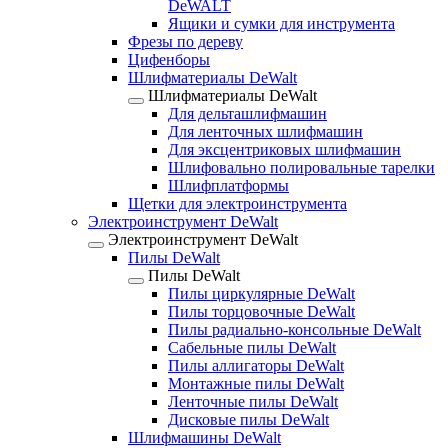
DeWALT
Ящики и сумки для инструмента
Фрезы по дереву
Цифенборы
Шлифматериалы DeWalt
Шлифматериалы DeWalt
Для дельташлифмашин
Для ленточных шлифмашин
Для эксцентриковых шлифмашин
Шлифовально полировальные тарелки
Шлифплатформы
Щетки для электроинструмента
Электроинструмент DeWalt
Электроинструмент DeWalt
Пилы DeWalt
Пилы DeWalt
Пилы циркулярные DeWalt
Пилы торцовочные DeWalt
Пилы радиально-консольные DeWalt
Сабельные пилы DeWalt
Пилы аллигаторы DeWalt
Монтажные пилы DeWalt
Ленточные пилы DeWalt
Дисковые пилы DeWalt
Шлифмашины DeWalt