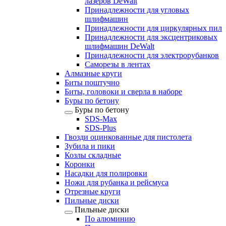
лазеров DeWalt
Принадлежности для угловых
шлифмашин
Принадлежности для циркулярных пил
Принадлежности для эксцентриковых
шлифмашин DeWalt
Принадлежности для электрорубанков
Саморезы в лентах
Алмазные круги
Биты поштучно
Биты, головоки и сверла в наборе
Буры по бетону
Буры по бетону
SDS-Max
SDS-Plus
Гвозди оцинкованные для пистолета
Зубила и пики
Козлы складные
Коронки
Насадки для полировки
Ножи для рубанка и рейсмуса
Отрезные круги
Пильные диски
Пильные диски
По алюминию