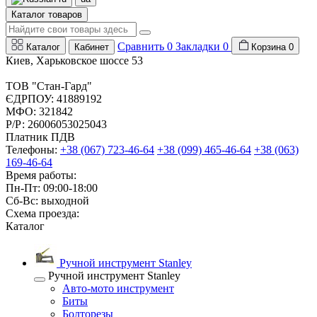
Каталог товаров
Сравнить
0
Закладки
0
Каталог
Кабинет
Корзина
0
Киев, Харьковское шоссе 53
ТОВ "Стан-Гард"
ЄДРПОУ: 41889192
МФО: 321842
Р/Р: 26006053025043
Платник ПДВ
Телефоны:
+38 (067) 723-46-64
+38 (099) 465-46-64
+38 (063)
169-46-64
Время работы:
Пн-Пт: 09:00-18:00
Сб-Вс: выходной
Схема проезда:
Каталог
Ручной инструмент Stanley
Ручной инструмент Stanley
Авто-мото инструмент
Биты
Болторезы