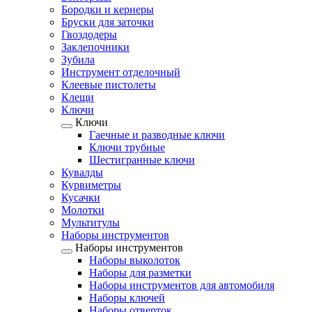
Бородки и кернеры
Бруски для заточки
Гвоздодеры
Заклепочники
Зубила
Инструмент отделочный
Клеевые пистолеты
Клещи
Ключи
Ключи
Гаечные и разводные ключи
Ключи трубные
Шестигранные ключи
Кувалды
Курвиметры
Кусачки
Молотки
Мультитулы
Наборы инструментов
Наборы инструментов
Наборы выколоток
Наборы для разметки
Наборы инструментов для автомобиля
Наборы ключей
Наборы отверток