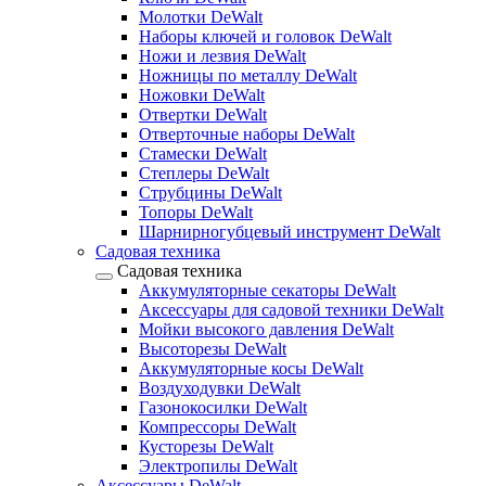
Молотки DeWalt
Наборы ключей и головок DeWalt
Ножи и лезвия DeWalt
Ножницы по металлу DeWalt
Ножовки DeWalt
Отвертки DeWalt
Отверточные наборы DeWalt
Стамески DeWalt
Степлеры DeWalt
Струбцины DeWalt
Топоры DeWalt
Шарнирногубцевый инструмент DeWalt
Садовая техника
Садовая техника
Аккумуляторные секаторы DeWalt
Аксессуары для садовой техники DeWalt
Мойки высокого давления DeWalt
Высоторезы DeWalt
Аккумуляторные косы DeWalt
Воздуходувки DeWalt
Газонокосилки DeWalt
Компрессоры DeWalt
Кусторезы DeWalt
Электропилы DeWalt
Аксессуары DeWalt