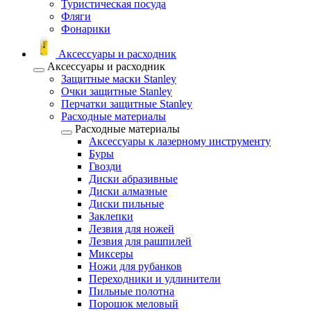
Туристическая посуда
Фляги
Фонарики
Аксессуары и расходник
Аксессуары и расходник
Защитные маски Stanley
Очки защитные Stanley
Перчатки защитные Stanley
Расходные материалы
Расходные материалы
Аксессуары к лазерному инструменту
Буры
Гвозди
Диски абразивные
Диски алмазные
Диски пильные
Заклепки
Лезвия для ножей
Лезвия для рашпилей
Миксеры
Ножи для рубанков
Переходники и удлинители
Пильные полотна
Порошок меловый