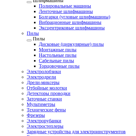
Шлифмашины
Полировальные машины
Ленточные шлифмашины
Болгарки (угловые шлифмашины)
Вибрационные шлифмашины
Эксцентриковые шлифмашины
Пилы
Пилы
Дисковые (циркулярные) пилы
Монтажные пилы
Настольные пилы
Сабельные пилы
Торцовочные пилы
Электролобзики
Электродрели
Дрели-миксеры
Отбойные молотки
Детекторы проводки
Заточные станки
Мультиметры
Технические фены
Фрезеры
Электрорубанки
Электростеплеры
Зарядные устройства для электроинструментов