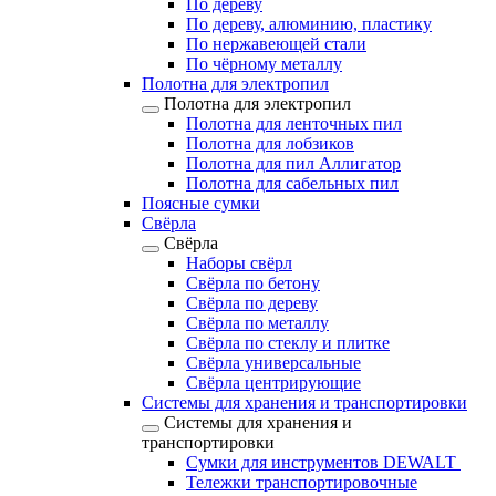
По дереву
По дереву, алюминию, пластику
По нержавеющей стали
По чёрному металлу
Полотна для электропил
Полотна для электропил
Полотна для ленточных пил
Полотна для лобзиков
Полотна для пил Аллигатор
Полотна для сабельных пил
Поясные сумки
Свёрла
Свёрла
Наборы свёрл
Свёрла по бетону
Свёрла по дереву
Свёрла по металлу
Свёрла по стеклу и плитке
Свёрла универсальные
Свёрла центрирующие
Системы для хранения и транспортировки
Системы для хранения и
транспортировки
Сумки для инструментов DEWALT
Тележки транспортировочные