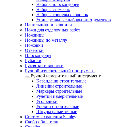
Наборы плоскогубцев
Наборы стамесок
Наборы торцевых головок
Универсальные наборы инструментов
Напильники и рашпили
Ножи для отделочных работ
Ножницы
Ножницы по металлу
Ножовки
Отвертки
Плоскогубцы
Рубанки
Рукоятки и воротки
Ручной измерительный инструмент
Ручной измерительный инструмент
Карандаши строительные
Линейки строительные
Маркеры строительные
Рулетки измерительные
Угольники
Уровни строительные
Шнуры разметочные
Системы хранения Stanley
Скобозабиватели
Скребки