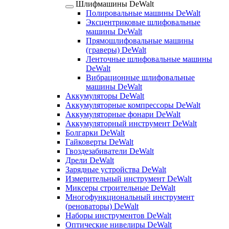
Шлифмашины DeWalt
Полировальные машины DeWalt
Эксцентриковые шлифовальные
машины DeWalt
Прямошлифовальные машины
(граверы) DeWalt
Ленточные шлифовальные машины
DeWalt
Вибрационные шлифовальные
машины DeWalt
Аккумуляторы DeWalt
Аккумуляторные компрессоры DeWalt
Аккумуляторные фонари DeWalt
Аккумуляторный инструмент DeWalt
Болгарки DeWalt
Гайковерты DeWalt
Гвоздезабиватели DeWalt
Дрели DeWalt
Зарядные устройства DeWalt
Измерительный инструмент DeWalt
Миксеры строительные DeWalt
Многофункциональный инструмент
(реноваторы) DeWalt
Наборы инструментов DeWalt
Оптические нивелиры DeWalt