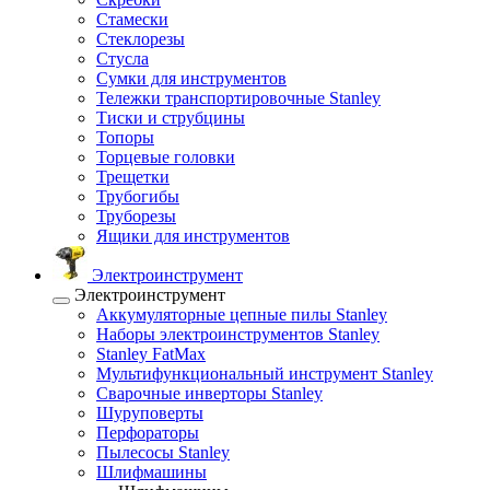
Стамески
Стеклорезы
Стусла
Сумки для инструментов
Тележки транспортировочные Stanley
Тиски и струбцины
Топоры
Торцевые головки
Трещетки
Трубогибы
Труборезы
Ящики для инструментов
Электроинструмент
Электроинструмент
Аккумуляторные цепные пилы Stanley
Наборы электроинструментов Stanley
Stanley FatMax
Мультифункциональный инструмент Stanley
Сварочные инверторы Stanley
Шуруповерты
Перфораторы
Пылесосы Stanley
Шлифмашины