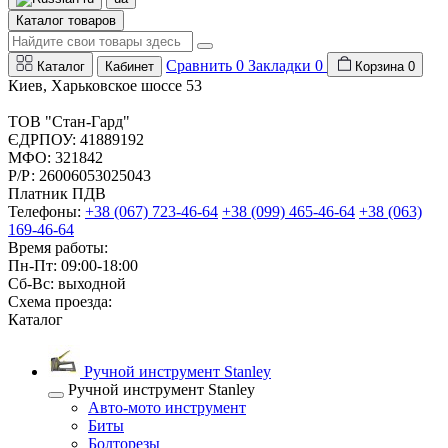
Каталог товаров
Сравнить
0
Закладки
0
Каталог
Кабинет
Корзина
0
Киев, Харьковское шоссе 53
ТОВ "Стан-Гард"
ЄДРПОУ: 41889192
МФО: 321842
Р/Р: 26006053025043
Платник ПДВ
Телефоны:
+38 (067) 723-46-64
+38 (099) 465-46-64
+38 (063)
169-46-64
Время работы:
Пн-Пт: 09:00-18:00
Сб-Вс: выходной
Схема проезда:
Каталог
Ручной инструмент Stanley
Ручной инструмент Stanley
Авто-мото инструмент
Биты
Болторезы