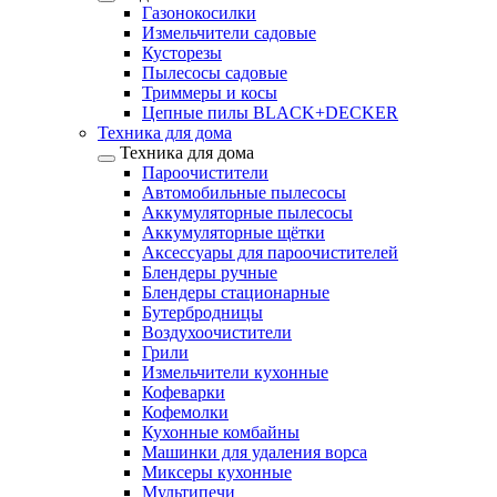
Газонокосилки
Измельчители садовые
Кусторезы
Пылесосы садовые
Триммеры и косы
Цепные пилы BLACK+DECKER
Техника для дома
Техника для дома
Пароочистители
Автомобильные пылесосы
Аккумуляторные пылесосы
Аккумуляторные щётки
Аксессуары для пароочистителей
Блендеры ручные
Блендеры стационарные
Бутербродницы
Воздухоочистители
Грили
Измельчители кухонные
Кофеварки
Кофемолки
Кухонные комбайны
Машинки для удаления ворса
Миксеры кухонные
Мультипечи