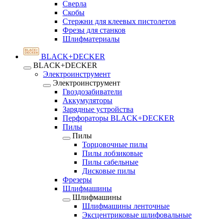
Сверла
Скобы
Стержни для клеевых пистолетов
Фрезы для станков
Шлифматериалы
BLACK+DECKER
BLACK+DECKER
Электроинструмент
Электроинструмент
Гвоздозабиватели
Аккумуляторы
Зарядные устройства
Перфораторы BLACK+DECKER
Пилы
Пилы
Торцовочные пилы
Пилы лобзиковые
Пилы сабельные
Дисковые пилы
Фрезеры
Шлифмашины
Шлифмашины
Шлифмашины ленточные
Эксцентриковые шлифовальные