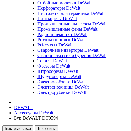
Отбойные молотки DeWalt
Перфораторы DeWalt
Пистолеты для герметика DeWalt
Плиткорезы DeWalt
Промышленные пылесосы DeWalt
Промышленные фены DeWalt
Радиоприёмники DeWalt
Резчики шпилек DeWalt
Рейсмусы DeWalt
Сварочные инверторы DeWalt
Станки алмазного бурения DeWalt
Точила DeWalt
Фрезеры DeWalt
Штроборезы DeWalt
Шуруповерты DeWalt
Электролобзики DeWalt
Электроножницы DeWalt
Электрорубанки DeWalt
DEWALT
Аксессуары DeWalt
Бур DeWALT DT9594
Быстрый заказ
В корзину