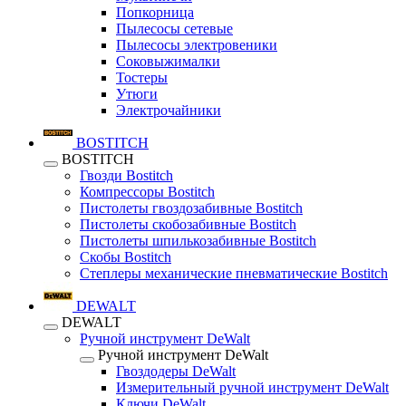
Попкорница
Пылесосы сетевые
Пылесосы электровеники
Соковыжималки
Тостеры
Утюги
Электрочайники
BOSTITCH
BOSTITCH
Гвозди Bostitch
Компрессоры Bostitch
Пистолеты гвоздозабивные Bostitch
Пистолеты скобозабивные Bostitch
Пистолеты шпилькозабивные Bostitch
Скобы Bostitch
Степлеры механические пневматические Bostitch
DEWALT
DEWALT
Ручной инструмент DeWalt
Ручной инструмент DeWalt
Гвоздодеры DeWalt
Измерительный ручной инструмент DeWalt
Ключи DeWalt