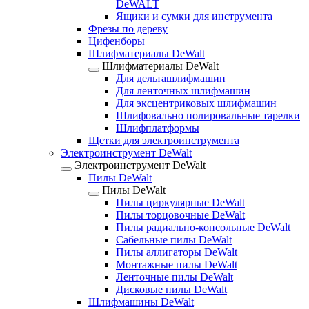
DeWALT
Ящики и сумки для инструмента
Фрезы по дереву
Цифенборы
Шлифматериалы DeWalt
Шлифматериалы DeWalt
Для дельташлифмашин
Для ленточных шлифмашин
Для эксцентриковых шлифмашин
Шлифовально полировальные тарелки
Шлифплатформы
Щетки для электроинструмента
Электроинструмент DeWalt
Электроинструмент DeWalt
Пилы DeWalt
Пилы DeWalt
Пилы циркулярные DeWalt
Пилы торцовочные DeWalt
Пилы радиально-консольные DeWalt
Сабельные пилы DeWalt
Пилы аллигаторы DeWalt
Монтажные пилы DeWalt
Ленточные пилы DeWalt
Дисковые пилы DeWalt
Шлифмашины DeWalt