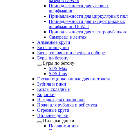
лазеров DeWalt
Принадлежности для угловых
шлифмашин
Принадлежности для циркулярных пил
Принадлежности для эксцентриковых
шлифмашин DeWalt
Принадлежности для электрорубанков
Саморезы в лентах
Алмазные круги
Биты поштучно
Биты, головоки и сверла в наборе
Буры по бетону
Буры по бетону
SDS-Max
SDS-Plus
Гвозди оцинкованные для пистолета
Зубила и пики
Козлы складные
Коронки
Насадки для полировки
Ножи для рубанка и рейсмуса
Отрезные круги
Пильные диски
Пильные диски
По алюминию