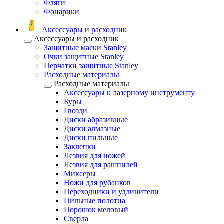
Фляги
Фонарики
Аксессуары и расходник
Аксессуары и расходник
Защитные маски Stanley
Очки защитные Stanley
Перчатки защитные Stanley
Расходные материалы
Расходные материалы
Аксессуары к лазерному инструменту
Буры
Гвозди
Диски абразивные
Диски алмазные
Диски пильные
Заклепки
Лезвия для ножей
Лезвия для рашпилей
Миксеры
Ножи для рубанков
Переходники и удлинители
Пильные полотна
Порошок меловый
Сверла