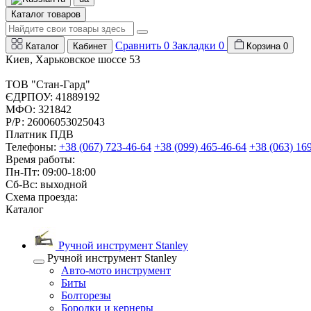
Каталог товаров
Сравнить
0
Закладки
0
Каталог
Кабинет
Корзина
0
Киев, Харьковское шоссе 53
ТОВ "Стан-Гард"
ЄДРПОУ: 41889192
МФО: 321842
Р/Р: 26006053025043
Платник ПДВ
Телефоны:
+38 (067) 723-46-64
+38 (099) 465-46-64
+38 (063) 16
Время работы:
Пн-Пт: 09:00-18:00
Сб-Вс: выходной
Схема проезда:
Каталог
Ручной инструмент Stanley
Ручной инструмент Stanley
Авто-мото инструмент
Биты
Болторезы
Бородки и кернеры