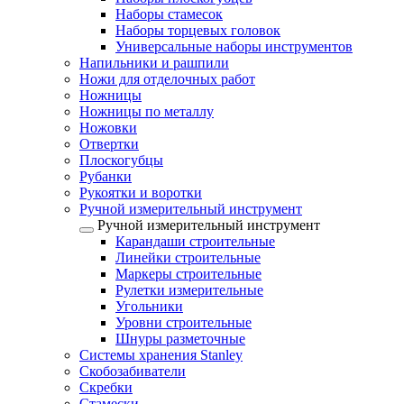
Наборы стамесок
Наборы торцевых головок
Универсальные наборы инструментов
Напильники и рашпили
Ножи для отделочных работ
Ножницы
Ножницы по металлу
Ножовки
Отвертки
Плоскогубцы
Рубанки
Рукоятки и воротки
Ручной измерительный инструмент
Ручной измерительный инструмент
Карандаши строительные
Линейки строительные
Маркеры строительные
Рулетки измерительные
Угольники
Уровни строительные
Шнуры разметочные
Системы хранения Stanley
Скобозабиватели
Скребки
Стамески