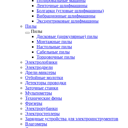
Полировальные машины
Ленточные шлифмашины
Болгарки (угловые шлифмашины)
Вибрационные шлифмашины
Эксцентриковые шлифмашины
Пилы
Пилы
Дисковые (циркулярные) пилы
Монтажные пилы
Настольные пилы
Сабельные пилы
Торцовочные пилы
Электролобзики
Электродрели
Дрели-миксеры
Отбойные молотки
Детекторы проводки
Заточные станки
Мультиметры
Технические фены
Фрезеры
Электрорубанки
Электростеплеры
Зарядные устройства для электроинструментов
Влагомеры