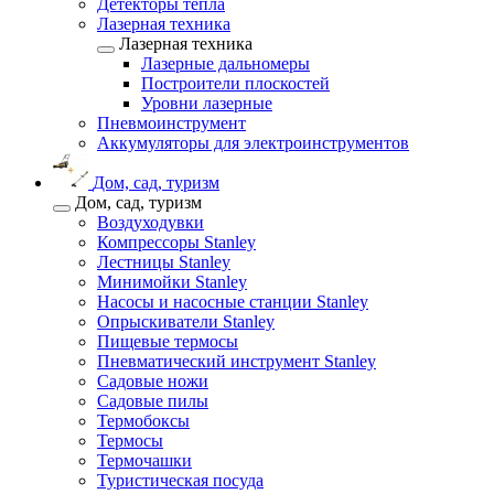
Детекторы тепла
Лазерная техника
Лазерная техника
Лазерные дальномеры
Построители плоскостей
Уровни лазерные
Пневмоинструмент
Аккумуляторы для электроинструментов
Дом, сад, туризм
Дом, сад, туризм
Воздуходувки
Компрессоры Stanley
Лестницы Stanley
Минимойки Stanley
Насосы и насосные станции Stanley
Опрыскиватели Stanley
Пищевые термосы
Пневматический инструмент Stanley
Садовые ножи
Садовые пилы
Термобоксы
Термосы
Термочашки
Туристическая посуда