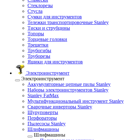
Стеклорезы
Стусла
Сумки для инструментов
Тележки транспортировочные Stanley
Тиски и струбцины
Топоры
Торцевые головки
Трещетки
Трубогибы
Труборезы
Ящики для инструментов
Электроинструмент
Электроинструмент
Аккумуляторные цепные пилы Stanley
Наборы электроинструментов Stanley
Stanley FatMax
Мультифункциональный инструмент Stanley
Сварочные инверторы Stanley
Шуруповерты
Перфораторы
Пылесосы Stanley
Шлифмашины
Шлифмашины