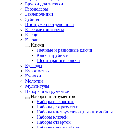
Бруски для заточки
Гвоздодеры
Заклепочники
Зубила
Инструмент отделочный
Клеевые пистолеты
Клещи
Ключи
Ключи
Гаечные и разводные ключи
Ключи трубные
Шестигранные ключи
Кувалды
Курвиметры
Кусачки
Молотки
Мультитулы
Наборы инструментов
Наборы инструментов
Наборы выколоток
Наборы для разметки
Наборы инструментов для автомобиля
Наборы ключей
Наборы отверток
Наборы плоскогубцев