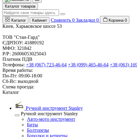
Каталог товаров
Сравнить
0
Закладки
0
Каталог
Кабинет
Корзина
0
Киев, Харьковское шоссе 53
ТОВ "Стан-Гард"
ЄДРПОУ: 41889192
МФО: 321842
Р/Р: 26006053025043
Платник ПДВ
Телефоны:
+38 (067) 723-46-64
+38 (099) 465-46-64
+38 (063) 16
Время работы:
Пн-Пт: 09:00-18:00
Сб-Вс: выходной
Схема проезда:
Каталог
Ручной инструмент Stanley
Ручной инструмент Stanley
Авто-мото инструмент
Биты
Болторезы
Бородки и кернеры