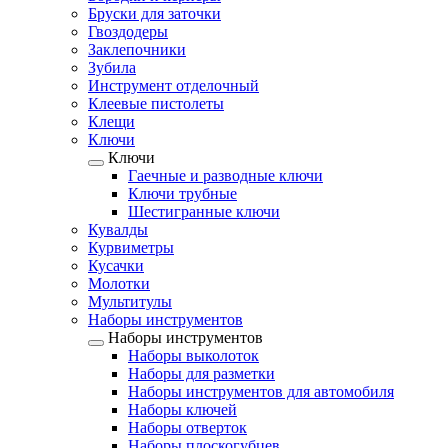
Бруски для заточки
Гвоздодеры
Заклепочники
Зубила
Инструмент отделочный
Клеевые пистолеты
Клещи
Ключи
Ключи
Гаечные и разводные ключи
Ключи трубные
Шестигранные ключи
Кувалды
Курвиметры
Кусачки
Молотки
Мультитулы
Наборы инструментов
Наборы инструментов
Наборы выколоток
Наборы для разметки
Наборы инструментов для автомобиля
Наборы ключей
Наборы отверток
Наборы плоскогубцев