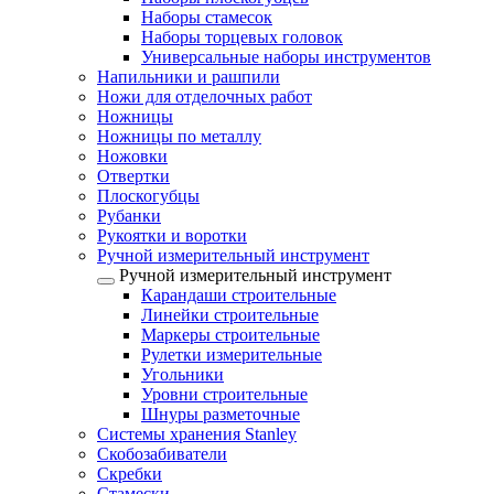
Наборы стамесок
Наборы торцевых головок
Универсальные наборы инструментов
Напильники и рашпили
Ножи для отделочных работ
Ножницы
Ножницы по металлу
Ножовки
Отвертки
Плоскогубцы
Рубанки
Рукоятки и воротки
Ручной измерительный инструмент
Ручной измерительный инструмент
Карандаши строительные
Линейки строительные
Маркеры строительные
Рулетки измерительные
Угольники
Уровни строительные
Шнуры разметочные
Системы хранения Stanley
Скобозабиватели
Скребки
Стамески