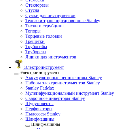
Стеклорезы
Стусла
Сумки для инструментов
Тележки транспортировочные Stanley
Тиски и струбцины
Топоры
Торцевые головки
Трещетки
Трубогибы
Труборезы
Ящики для инструментов
Электроинструмент
Электроинструмент
Аккумуляторные цепные пилы Stanley
Наборы электроинструментов Stanley
Stanley FatMax
Мультифункциональный инструмент Stanley
Сварочные инверторы Stanley
Шуруповерты
Перфораторы
Пылесосы Stanley
Шлифмашины
Шлифмашины