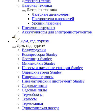
Детекторы тепла
Лазерная техника
Лазерная техника
Лазерные дальномеры
Построители плоскостей
Уровни лазерные
Пневмоинструмент
Аккумуляторы для электроинструментов
Дом, сад, туризм
Дом, сад, туризм
Воздуходувки
Компрессоры Stanley
Лестницы Stanley
Минимойки Stanley
Насосы и насосные станции Stanley
Опрыскиватели Stanley
Пищевые термосы
Пневматический инструмент Stanley
Садовые ножи
Садовые пилы
Термобоксы
Термосы
Термочашки
Туристическая посуда