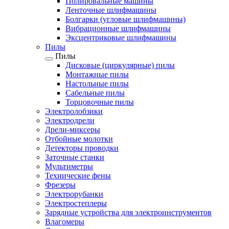
Полировальные машины
Ленточные шлифмашины
Болгарки (угловые шлифмашины)
Вибрационные шлифмашины
Эксцентриковые шлифмашины
Пилы
Пилы
Дисковые (циркулярные) пилы
Монтажные пилы
Настольные пилы
Сабельные пилы
Торцовочные пилы
Электролобзики
Электродрели
Дрели-миксеры
Отбойные молотки
Детекторы проводки
Заточные станки
Мультиметры
Технические фены
Фрезеры
Электрорубанки
Электростеплеры
Зарядные устройства для электроинструментов
Влагомеры