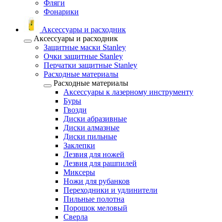
Фляги
Фонарики
Аксессуары и расходник
Аксессуары и расходник
Защитные маски Stanley
Очки защитные Stanley
Перчатки защитные Stanley
Расходные материалы
Расходные материалы
Аксессуары к лазерному инструменту
Буры
Гвозди
Диски абразивные
Диски алмазные
Диски пильные
Заклепки
Лезвия для ножей
Лезвия для рашпилей
Миксеры
Ножи для рубанков
Переходники и удлинители
Пильные полотна
Порошок меловый
Сверла