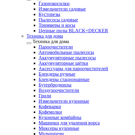
Газонокосилки
Измельчители садовые
Кусторезы
Пылесосы садовые
Триммеры и косы
Цепные пилы BLACK+DECKER
Техника для дома
Техника для дома
Пароочистители
Автомобильные пылесосы
Аккумуляторные пылесосы
Аккумуляторные щётки
Аксессуары для пароочистителей
Блендеры ручные
Блендеры стационарные
Бутербродницы
Воздухоочистители
Грили
Измельчители кухонные
Кофеварки
Кофемолки
Кухонные комбайны
Машинки для удаления ворса
Миксеры кухонные
Мультипечи