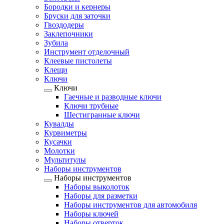
Бородки и кернеры
Бруски для заточки
Гвоздодеры
Заклепочники
Зубила
Инструмент отделочный
Клеевые пистолеты
Клещи
Ключи
Ключи
Гаечные и разводные ключи
Ключи трубные
Шестигранные ключи
Кувалды
Курвиметры
Кусачки
Молотки
Мультитулы
Наборы инструментов
Наборы инструментов
Наборы выколоток
Наборы для разметки
Наборы инструментов для автомобиля
Наборы ключей
Наборы отверток