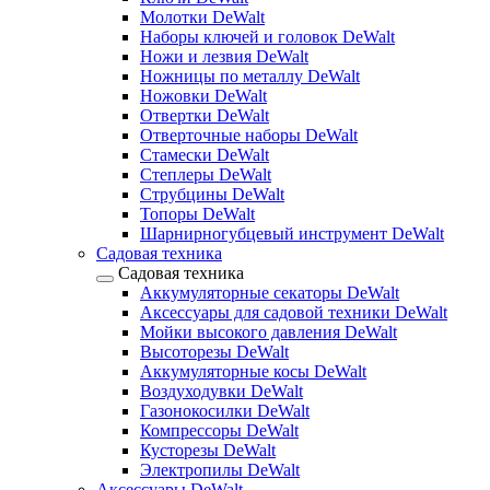
Молотки DeWalt
Наборы ключей и головок DeWalt
Ножи и лезвия DeWalt
Ножницы по металлу DeWalt
Ножовки DeWalt
Отвертки DeWalt
Отверточные наборы DeWalt
Стамески DeWalt
Степлеры DeWalt
Струбцины DeWalt
Топоры DeWalt
Шарнирногубцевый инструмент DeWalt
Садовая техника
Садовая техника
Аккумуляторные секаторы DeWalt
Аксессуары для садовой техники DeWalt
Мойки высокого давления DeWalt
Высоторезы DeWalt
Аккумуляторные косы DeWalt
Воздуходувки DeWalt
Газонокосилки DeWalt
Компрессоры DeWalt
Кусторезы DeWalt
Электропилы DeWalt
Аксессуары DeWalt