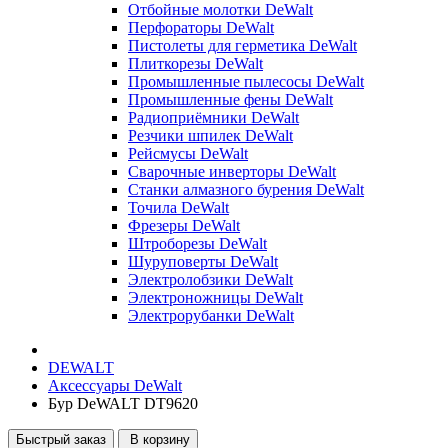
Отбойные молотки DeWalt
Перфораторы DeWalt
Пистолеты для герметика DeWalt
Плиткорезы DeWalt
Промышленные пылесосы DeWalt
Промышленные фены DeWalt
Радиоприёмники DeWalt
Резчики шпилек DeWalt
Рейсмусы DeWalt
Сварочные инверторы DeWalt
Станки алмазного бурения DeWalt
Точила DeWalt
Фрезеры DeWalt
Штроборезы DeWalt
Шуруповерты DeWalt
Электролобзики DeWalt
Электроножницы DeWalt
Электрорубанки DeWalt
DEWALT
Аксессуары DeWalt
Бур DeWALT DT9620
Быстрый заказ
В корзину