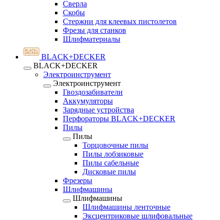
Сверла
Скобы
Стержни для клеевых пистолетов
Фрезы для станков
Шлифматериалы
BLACK+DECKER
BLACK+DECKER
Электроинструмент
Электроинструмент
Гвоздозабиватели
Аккумуляторы
Зарядные устройства
Перфораторы BLACK+DECKER
Пилы
Пилы
Торцовочные пилы
Пилы лобзиковые
Пилы сабельные
Дисковые пилы
Фрезеры
Шлифмашины
Шлифмашины
Шлифмашины ленточные
Эксцентриковые шлифовальные