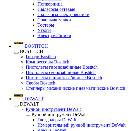
Попкорница
Пылесосы сетевые
Пылесосы электровеники
Соковыжималки
Тостеры
Утюги
Электрочайники
BOSTITCH
BOSTITCH
Гвозди Bostitch
Компрессоры Bostitch
Пистолеты гвоздозабивные Bostitch
Пистолеты скобозабивные Bostitch
Пистолеты шпилькозабивные Bostitch
Скобы Bostitch
Степлеры механические пневматические Bostitch
DEWALT
DEWALT
Ручной инструмент DeWalt
Ручной инструмент DeWalt
Гвоздодеры DeWalt
Измерительный ручной инструмент DeWalt
Ключи DeWalt