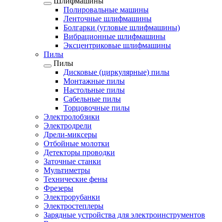
Шлифмашины
Полировальные машины
Ленточные шлифмашины
Болгарки (угловые шлифмашины)
Вибрационные шлифмашины
Эксцентриковые шлифмашины
Пилы
Пилы
Дисковые (циркулярные) пилы
Монтажные пилы
Настольные пилы
Сабельные пилы
Торцовочные пилы
Электролобзики
Электродрели
Дрели-миксеры
Отбойные молотки
Детекторы проводки
Заточные станки
Мультиметры
Технические фены
Фрезеры
Электрорубанки
Электростеплеры
Зарядные устройства для электроинструментов