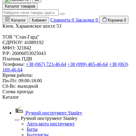
Каталог товаров
Сравнить
0
Закладки
0
Каталог
Кабинет
Корзина
0
Киев, Харьковское шоссе 53
ТОВ "Стан-Гард"
ЄДРПОУ: 41889192
МФО: 321842
Р/Р: 26006053025043
Платник ПДВ
Телефоны:
+38 (067) 723-46-64
+38 (099) 465-46-64
+38 (063)
169-46-64
Время работы:
Пн-Пт: 09:00-18:00
Сб-Вс: выходной
Схема проезда:
Каталог
Ручной инструмент Stanley
Ручной инструмент Stanley
Авто-мото инструмент
Биты
Болторезы