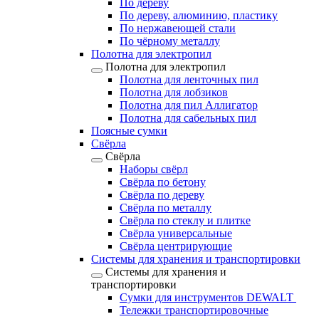
По дереву
По дереву, алюминию, пластику
По нержавеющей стали
По чёрному металлу
Полотна для электропил
Полотна для электропил
Полотна для ленточных пил
Полотна для лобзиков
Полотна для пил Аллигатор
Полотна для сабельных пил
Поясные сумки
Свёрла
Свёрла
Наборы свёрл
Свёрла по бетону
Свёрла по дереву
Свёрла по металлу
Свёрла по стеклу и плитке
Свёрла универсальные
Свёрла центрирующие
Системы для хранения и транспортировки
Системы для хранения и
транспортировки
Сумки для инструментов DEWALT
Тележки транспортировочные