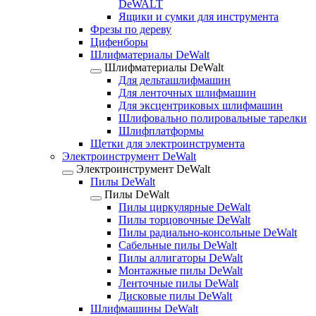
DeWALT
Ящики и сумки для инструмента
Фрезы по дереву
Цифенборы
Шлифматериалы DeWalt
Шлифматериалы DeWalt
Для дельташлифмашин
Для ленточных шлифмашин
Для эксцентриковых шлифмашин
Шлифовально полировальные тарелки
Шлифплатформы
Щетки для электроинструмента
Электроинструмент DeWalt
Электроинструмент DeWalt
Пилы DeWalt
Пилы DeWalt
Пилы циркулярные DeWalt
Пилы торцовочные DeWalt
Пилы радиально-консольные DeWalt
Сабельные пилы DeWalt
Пилы аллигаторы DeWalt
Монтажные пилы DeWalt
Ленточные пилы DeWalt
Дисковые пилы DeWalt
Шлифмашины DeWalt