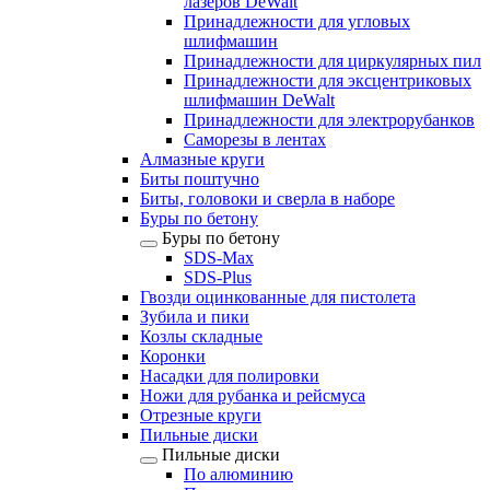
лазеров DeWalt
Принадлежности для угловых
шлифмашин
Принадлежности для циркулярных пил
Принадлежности для эксцентриковых
шлифмашин DeWalt
Принадлежности для электрорубанков
Саморезы в лентах
Алмазные круги
Биты поштучно
Биты, головоки и сверла в наборе
Буры по бетону
Буры по бетону
SDS-Max
SDS-Plus
Гвозди оцинкованные для пистолета
Зубила и пики
Козлы складные
Коронки
Насадки для полировки
Ножи для рубанка и рейсмуса
Отрезные круги
Пильные диски
Пильные диски
По алюминию