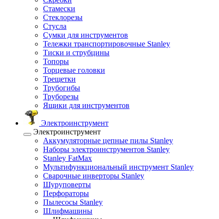
Стамески
Стеклорезы
Стусла
Сумки для инструментов
Тележки транспортировочные Stanley
Тиски и струбцины
Топоры
Торцевые головки
Трещетки
Трубогибы
Труборезы
Ящики для инструментов
Электроинструмент
Электроинструмент
Аккумуляторные цепные пилы Stanley
Наборы электроинструментов Stanley
Stanley FatMax
Мультифункциональный инструмент Stanley
Сварочные инверторы Stanley
Шуруповерты
Перфораторы
Пылесосы Stanley
Шлифмашины