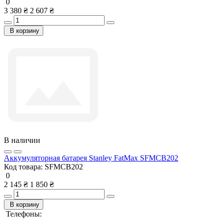
0
3 380 ₴
2 607 ₴
В корзину
В наличии
Аккумуляторная батарея Stanley FatMax SFMCB202
Код товара:
SFMCB202
0
2 145 ₴
1 850 ₴
В корзину
Телефоны: