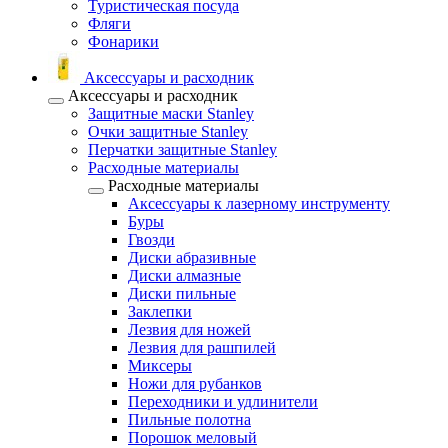
Туристическая посуда
Фляги
Фонарики
Аксессуары и расходник
Аксессуары и расходник
Защитные маски Stanley
Очки защитные Stanley
Перчатки защитные Stanley
Расходные материалы
Расходные материалы
Аксессуары к лазерному инструменту
Буры
Гвозди
Диски абразивные
Диски алмазные
Диски пильные
Заклепки
Лезвия для ножей
Лезвия для рашпилей
Миксеры
Ножи для рубанков
Переходники и удлинители
Пильные полотна
Порошок меловый