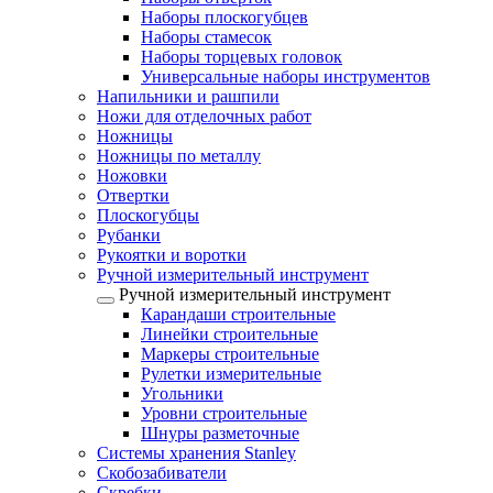
Наборы плоскогубцев
Наборы стамесок
Наборы торцевых головок
Универсальные наборы инструментов
Напильники и рашпили
Ножи для отделочных работ
Ножницы
Ножницы по металлу
Ножовки
Отвертки
Плоскогубцы
Рубанки
Рукоятки и воротки
Ручной измерительный инструмент
Ручной измерительный инструмент
Карандаши строительные
Линейки строительные
Маркеры строительные
Рулетки измерительные
Угольники
Уровни строительные
Шнуры разметочные
Системы хранения Stanley
Скобозабиватели
Скребки