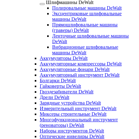
Шлифмашины DeWalt
Полировальные машины DeWalt
Эксцентриковые шлифовальные
машины DeWalt
Прямошлифовальные машины
(граверы) DeWalt
Ленточные шлифовальные машины
DeWalt
Вибрационные шлифовальные
машины DeWalt
Аккумуляторы DeWalt
Аккумуляторные компрессоры DeWalt
Аккумуляторные фонари DeWalt
Аккумуляторный инструмент DeWalt
Болгарки DeWalt
Гайковерты DeWalt
Гвоздезабиватели DeWalt
Дрели DeWalt
Зарядные устройства DeWalt
Измерительный инструмент DeWalt
Миксеры строительные DeWalt
Многофункциональный инструмент
(реноваторы) DeWalt
Наборы инструментов DeWalt
Оптические нивелиры DeWalt