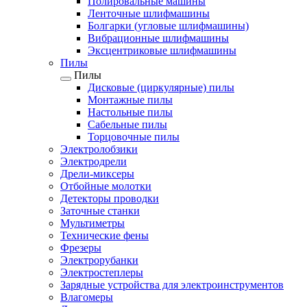
Полировальные машины
Ленточные шлифмашины
Болгарки (угловые шлифмашины)
Вибрационные шлифмашины
Эксцентриковые шлифмашины
Пилы
Пилы
Дисковые (циркулярные) пилы
Монтажные пилы
Настольные пилы
Сабельные пилы
Торцовочные пилы
Электролобзики
Электродрели
Дрели-миксеры
Отбойные молотки
Детекторы проводки
Заточные станки
Мультиметры
Технические фены
Фрезеры
Электрорубанки
Электростеплеры
Зарядные устройства для электроинструментов
Влагомеры