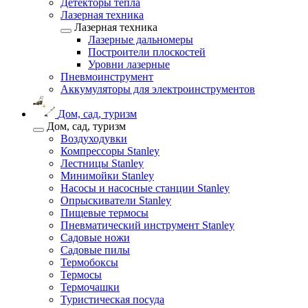
Детекторы тепла
Лазерная техника
Лазерная техника
Лазерные дальномеры
Построители плоскостей
Уровни лазерные
Пневмоинструмент
Аккумуляторы для электроинструментов
Дом, сад, туризм
Дом, сад, туризм
Воздуходувки
Компрессоры Stanley
Лестницы Stanley
Минимойки Stanley
Насосы и насосные станции Stanley
Опрыскиватели Stanley
Пищевые термосы
Пневматический инструмент Stanley
Садовые ножи
Садовые пилы
Термобоксы
Термосы
Термочашки
Туристическая посуда