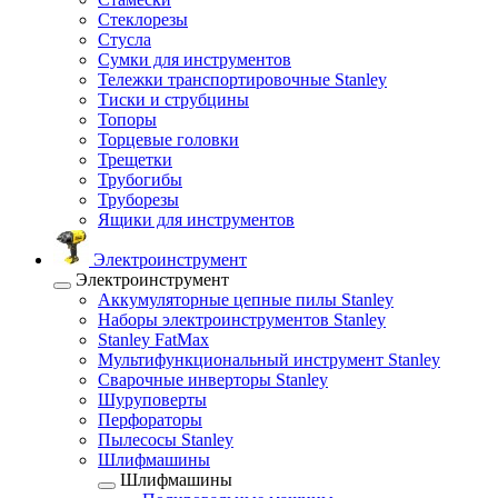
Стеклорезы
Стусла
Сумки для инструментов
Тележки транспортировочные Stanley
Тиски и струбцины
Топоры
Торцевые головки
Трещетки
Трубогибы
Труборезы
Ящики для инструментов
Электроинструмент
Электроинструмент
Аккумуляторные цепные пилы Stanley
Наборы электроинструментов Stanley
Stanley FatMax
Мультифункциональный инструмент Stanley
Сварочные инверторы Stanley
Шуруповерты
Перфораторы
Пылесосы Stanley
Шлифмашины
Шлифмашины