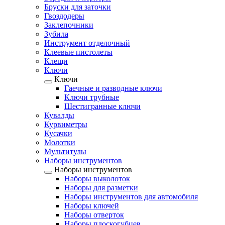
Бруски для заточки
Гвоздодеры
Заклепочники
Зубила
Инструмент отделочный
Клеевые пистолеты
Клещи
Ключи
Ключи
Гаечные и разводные ключи
Ключи трубные
Шестигранные ключи
Кувалды
Курвиметры
Кусачки
Молотки
Мультитулы
Наборы инструментов
Наборы инструментов
Наборы выколоток
Наборы для разметки
Наборы инструментов для автомобиля
Наборы ключей
Наборы отверток
Наборы плоскогубцев