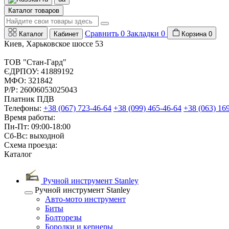
Каталог товаров
Сравнить
0
Закладки
0
Каталог
Кабинет
Корзина
0
Киев, Харьковское шоссе 53
ТОВ "Стан-Гард"
ЄДРПОУ: 41889192
МФО: 321842
Р/Р: 26006053025043
Платник ПДВ
Телефоны:
+38 (067) 723-46-64
+38 (099) 465-46-64
+38 (063) 16
Время работы:
Пн-Пт: 09:00-18:00
Сб-Вс: выходной
Схема проезда:
Каталог
Ручной инструмент Stanley
Ручной инструмент Stanley
Авто-мото инструмент
Биты
Болторезы
Бородки и кернеры