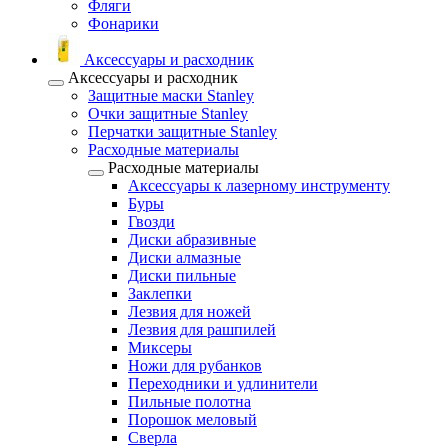
Фляги
Фонарики
Аксессуары и расходник
Аксессуары и расходник
Защитные маски Stanley
Очки защитные Stanley
Перчатки защитные Stanley
Расходные материалы
Расходные материалы
Аксессуары к лазерному инструменту
Буры
Гвозди
Диски абразивные
Диски алмазные
Диски пильные
Заклепки
Лезвия для ножей
Лезвия для рашпилей
Миксеры
Ножи для рубанков
Переходники и удлинители
Пильные полотна
Порошок меловый
Сверла