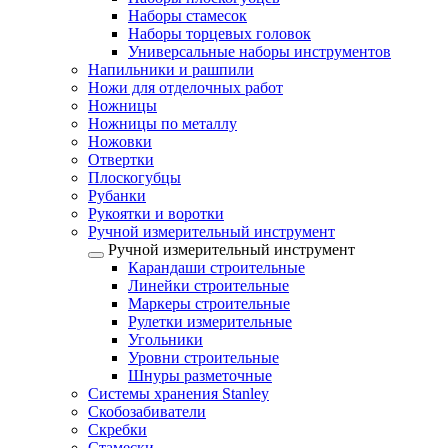
Наборы стамесок
Наборы торцевых головок
Универсальные наборы инструментов
Напильники и рашпили
Ножи для отделочных работ
Ножницы
Ножницы по металлу
Ножовки
Отвертки
Плоскогубцы
Рубанки
Рукоятки и воротки
Ручной измерительный инструмент
Ручной измерительный инструмент
Карандаши строительные
Линейки строительные
Маркеры строительные
Рулетки измерительные
Угольники
Уровни строительные
Шнуры разметочные
Системы хранения Stanley
Скобозабиватели
Скребки
Стамески