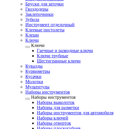
Бруски для заточки
Гвоздодеры
Заклепочники
Зубила
Инструмент отделочный
Клеевые пистолеты
Клещи
Ключи
Ключи
Гаечные и разводные ключи
Ключи трубные
Шестигранные ключи
Кувалды
Курвиметры
Кусачки
Молотки
Мультитулы
Наборы инструментов
Наборы инструментов
Наборы выколоток
Наборы для разметки
Наборы инструментов для автомобиля
Наборы ключей
Наборы отверток
Наборы плоскогубцев