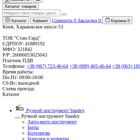
Каталог товаров
Сравнить
0
Закладки
0
Каталог
Кабинет
Корзина
0
Киев, Харьковское шоссе 53
ТОВ "Стан-Гард"
ЄДРПОУ: 41889192
МФО: 321842
Р/Р: 26006053025043
Платник ПДВ
Телефоны:
+38 (067) 723-46-64
+38 (099) 465-46-64
+38 (063) 16
Время работы:
Пн-Пт: 09:00-18:00
Сб-Вс: выходной
Схема проезда:
Каталог
Ручной инструмент Stanley
Ручной инструмент Stanley
Авто-мото инструмент
Биты
Болторезы
Бородки и кернеры