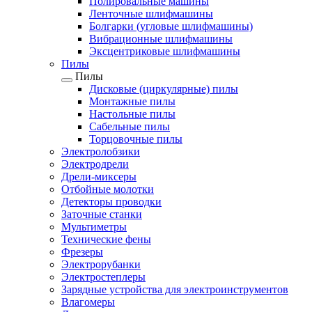
Полировальные машины
Ленточные шлифмашины
Болгарки (угловые шлифмашины)
Вибрационные шлифмашины
Эксцентриковые шлифмашины
Пилы
Пилы
Дисковые (циркулярные) пилы
Монтажные пилы
Настольные пилы
Сабельные пилы
Торцовочные пилы
Электролобзики
Электродрели
Дрели-миксеры
Отбойные молотки
Детекторы проводки
Заточные станки
Мультиметры
Технические фены
Фрезеры
Электрорубанки
Электростеплеры
Зарядные устройства для электроинструментов
Влагомеры