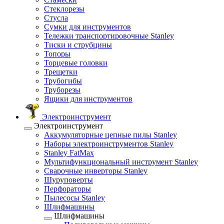
Стеклорезы
Стусла
Сумки для инструментов
Тележки транспортировочные Stanley
Тиски и струбцины
Топоры
Торцевые головки
Трещетки
Трубогибы
Труборезы
Ящики для инструментов
Электроинструмент
Электроинструмент
Аккумуляторные цепные пилы Stanley
Наборы электроинструментов Stanley
Stanley FatMax
Мультифункциональный инструмент Stanley
Сварочные инверторы Stanley
Шуруповерты
Перфораторы
Пылесосы Stanley
Шлифмашины
Шлифмашины