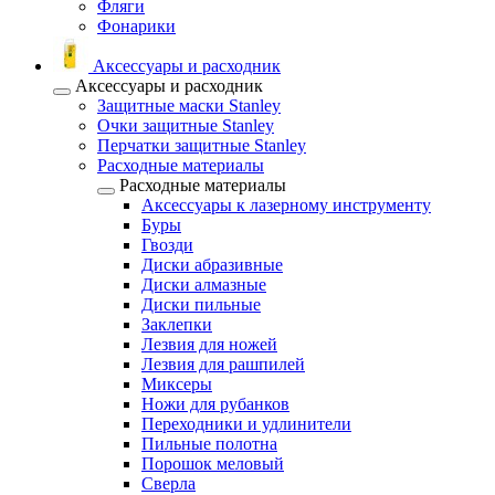
Фляги
Фонарики
Аксессуары и расходник
Аксессуары и расходник
Защитные маски Stanley
Очки защитные Stanley
Перчатки защитные Stanley
Расходные материалы
Расходные материалы
Аксессуары к лазерному инструменту
Буры
Гвозди
Диски абразивные
Диски алмазные
Диски пильные
Заклепки
Лезвия для ножей
Лезвия для рашпилей
Миксеры
Ножи для рубанков
Переходники и удлинители
Пильные полотна
Порошок меловый
Сверла