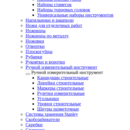
Наборы стамесок
Наборы торцевых головок
Универсальные наборы инструментов
Напильники и рашпили
Ножи для отделочных работ
Ножницы
Ножницы по металлу
Ножовки
Отвертки
Плоскогубцы
Рубанки
Рукоятки и воротки
Ручной измерительный инструмент
Ручной измерительный инструмент
Карандаши строительные
Линейки строительные
Маркеры строительные
Рулетки измерительные
Угольники
Уровни строительные
Шнуры разметочные
Системы хранения Stanley
Скобозабиватели
Скребки
Стамески