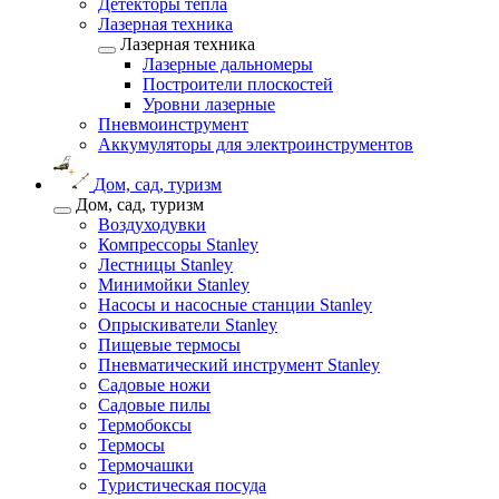
Детекторы тепла
Лазерная техника
Лазерная техника
Лазерные дальномеры
Построители плоскостей
Уровни лазерные
Пневмоинструмент
Аккумуляторы для электроинструментов
Дом, сад, туризм
Дом, сад, туризм
Воздуходувки
Компрессоры Stanley
Лестницы Stanley
Минимойки Stanley
Насосы и насосные станции Stanley
Опрыскиватели Stanley
Пищевые термосы
Пневматический инструмент Stanley
Садовые ножи
Садовые пилы
Термобоксы
Термосы
Термочашки
Туристическая посуда