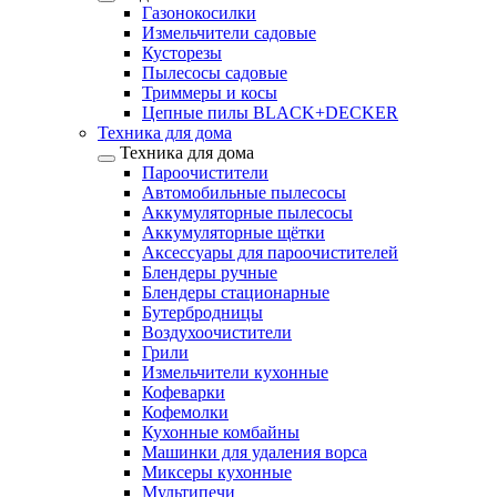
Газонокосилки
Измельчители садовые
Кусторезы
Пылесосы садовые
Триммеры и косы
Цепные пилы BLACK+DECKER
Техника для дома
Техника для дома
Пароочистители
Автомобильные пылесосы
Аккумуляторные пылесосы
Аккумуляторные щётки
Аксессуары для пароочистителей
Блендеры ручные
Блендеры стационарные
Бутербродницы
Воздухоочистители
Грили
Измельчители кухонные
Кофеварки
Кофемолки
Кухонные комбайны
Машинки для удаления ворса
Миксеры кухонные
Мультипечи