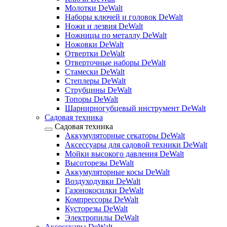
Молотки DeWalt
Наборы ключей и головок DeWalt
Ножи и лезвия DeWalt
Ножницы по металлу DeWalt
Ножовки DeWalt
Отвертки DeWalt
Отверточные наборы DeWalt
Стамески DeWalt
Степлеры DeWalt
Струбцины DeWalt
Топоры DeWalt
Шарнирногубцевый инструмент DeWalt
Садовая техника
Садовая техника
Аккумуляторные секаторы DeWalt
Аксессуары для садовой техники DeWalt
Мойки высокого давления DeWalt
Высоторезы DeWalt
Аккумуляторные косы DeWalt
Воздуходувки DeWalt
Газонокосилки DeWalt
Компрессоры DeWalt
Кусторезы DeWalt
Электропилы DeWalt
Аксессуары DeWalt