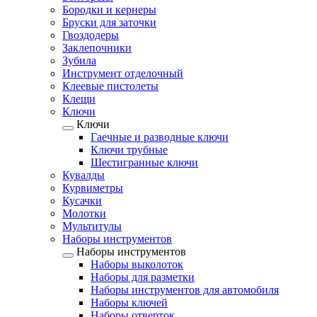
Бородки и кернеры
Бруски для заточки
Гвоздодеры
Заклепочники
Зубила
Инструмент отделочный
Клеевые пистолеты
Клещи
Ключи
Ключи
Гаечные и разводные ключи
Ключи трубные
Шестигранные ключи
Кувалды
Курвиметры
Кусачки
Молотки
Мультитулы
Наборы инструментов
Наборы инструментов
Наборы выколоток
Наборы для разметки
Наборы инструментов для автомобиля
Наборы ключей
Наборы отверток