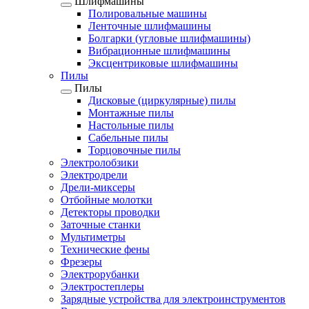
Шлифмашины
Полировальные машины
Ленточные шлифмашины
Болгарки (угловые шлифмашины)
Вибрационные шлифмашины
Эксцентриковые шлифмашины
Пилы
Пилы
Дисковые (циркулярные) пилы
Монтажные пилы
Настольные пилы
Сабельные пилы
Торцовочные пилы
Электролобзики
Электродрели
Дрели-миксеры
Отбойные молотки
Детекторы проводки
Заточные станки
Мультиметры
Технические фены
Фрезеры
Электрорубанки
Электростеплеры
Зарядные устройства для электроинструментов