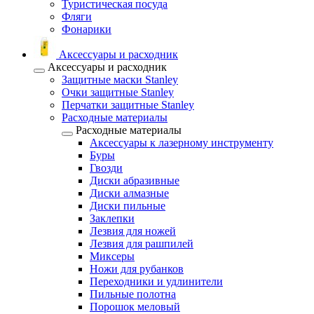
Туристическая посуда
Фляги
Фонарики
Аксессуары и расходник
Аксессуары и расходник
Защитные маски Stanley
Очки защитные Stanley
Перчатки защитные Stanley
Расходные материалы
Расходные материалы
Аксессуары к лазерному инструменту
Буры
Гвозди
Диски абразивные
Диски алмазные
Диски пильные
Заклепки
Лезвия для ножей
Лезвия для рашпилей
Миксеры
Ножи для рубанков
Переходники и удлинители
Пильные полотна
Порошок меловый