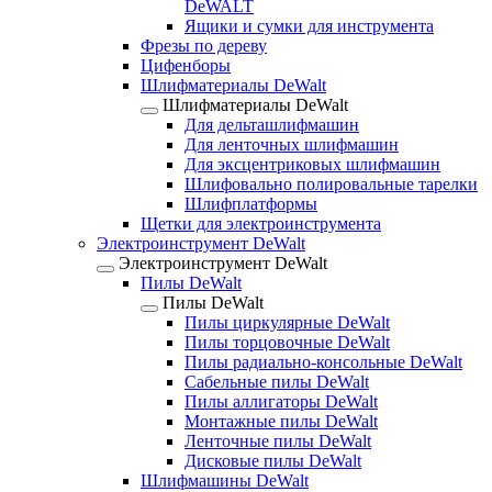
DeWALT
Ящики и сумки для инструмента
Фрезы по дереву
Цифенборы
Шлифматериалы DeWalt
Шлифматериалы DeWalt
Для дельташлифмашин
Для ленточных шлифмашин
Для эксцентриковых шлифмашин
Шлифовально полировальные тарелки
Шлифплатформы
Щетки для электроинструмента
Электроинструмент DeWalt
Электроинструмент DeWalt
Пилы DeWalt
Пилы DeWalt
Пилы циркулярные DeWalt
Пилы торцовочные DeWalt
Пилы радиально-консольные DeWalt
Сабельные пилы DeWalt
Пилы аллигаторы DeWalt
Монтажные пилы DeWalt
Ленточные пилы DeWalt
Дисковые пилы DeWalt
Шлифмашины DeWalt