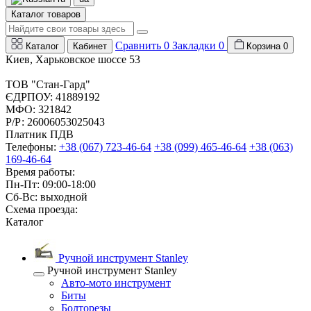
Каталог товаров
Сравнить
0
Закладки
0
Каталог
Кабинет
Корзина
0
Киев, Харьковское шоссе 53
ТОВ "Стан-Гард"
ЄДРПОУ: 41889192
МФО: 321842
Р/Р: 26006053025043
Платник ПДВ
Телефоны:
+38 (067) 723-46-64
+38 (099) 465-46-64
+38 (063)
169-46-64
Время работы:
Пн-Пт: 09:00-18:00
Сб-Вс: выходной
Схема проезда:
Каталог
Ручной инструмент Stanley
Ручной инструмент Stanley
Авто-мото инструмент
Биты
Болторезы