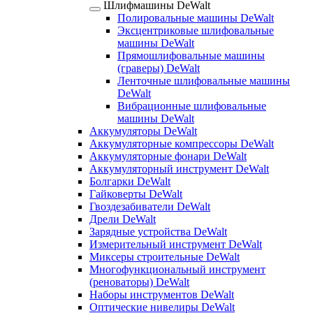
Шлифмашины DeWalt
Полировальные машины DeWalt
Эксцентриковые шлифовальные
машины DeWalt
Прямошлифовальные машины
(граверы) DeWalt
Ленточные шлифовальные машины
DeWalt
Вибрационные шлифовальные
машины DeWalt
Аккумуляторы DeWalt
Аккумуляторные компрессоры DeWalt
Аккумуляторные фонари DeWalt
Аккумуляторный инструмент DeWalt
Болгарки DeWalt
Гайковерты DeWalt
Гвоздезабиватели DeWalt
Дрели DeWalt
Зарядные устройства DeWalt
Измерительный инструмент DeWalt
Миксеры строительные DeWalt
Многофункциональный инструмент
(реноваторы) DeWalt
Наборы инструментов DeWalt
Оптические нивелиры DeWalt