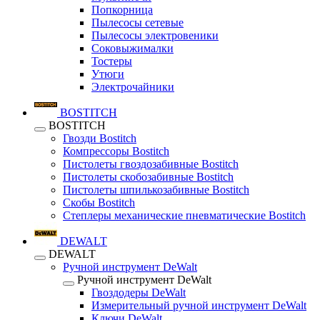
Попкорница
Пылесосы сетевые
Пылесосы электровеники
Соковыжималки
Тостеры
Утюги
Электрочайники
BOSTITCH
BOSTITCH
Гвозди Bostitch
Компрессоры Bostitch
Пистолеты гвоздозабивные Bostitch
Пистолеты скобозабивные Bostitch
Пистолеты шпилькозабивные Bostitch
Скобы Bostitch
Степлеры механические пневматические Bostitch
DEWALT
DEWALT
Ручной инструмент DeWalt
Ручной инструмент DeWalt
Гвоздодеры DeWalt
Измерительный ручной инструмент DeWalt
Ключи DeWalt