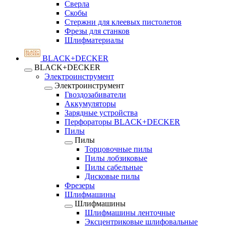
Сверла
Скобы
Стержни для клеевых пистолетов
Фрезы для станков
Шлифматериалы
BLACK+DECKER
BLACK+DECKER
Электроинструмент
Электроинструмент
Гвоздозабиватели
Аккумуляторы
Зарядные устройства
Перфораторы BLACK+DECKER
Пилы
Пилы
Торцовочные пилы
Пилы лобзиковые
Пилы сабельные
Дисковые пилы
Фрезеры
Шлифмашины
Шлифмашины
Шлифмашины ленточные
Эксцентриковые шлифовальные