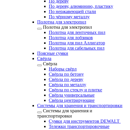
По дереву
По дереву, алюминию, пластику
По нержавеющей стали
По чёрному металлу
Полотна для электропил
Полотна для электропил
Полотна для ленточных пил
Полотна для лобзиков
Полотна для пил Аллигатор
Полотна для сабельных пил
Поясные сумки
Свёрла
Свёрла
Наборы свёрл
Свёрла по бетону
Свёрла по дереву
Свёрла по металлу
Свёрла по стеклу и плитке
Свёрла универсальные
Свёрла центрирующие
Системы для хранения и транспортировки
Системы для хранения и
транспортировки
Сумки для инструментов DEWALT
Тележки транспортировочные