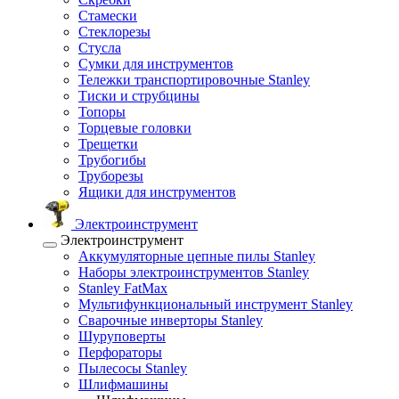
Стамески
Стеклорезы
Стусла
Сумки для инструментов
Тележки транспортировочные Stanley
Тиски и струбцины
Топоры
Торцевые головки
Трещетки
Трубогибы
Труборезы
Ящики для инструментов
Электроинструмент
Электроинструмент
Аккумуляторные цепные пилы Stanley
Наборы электроинструментов Stanley
Stanley FatMax
Мультифункциональный инструмент Stanley
Сварочные инверторы Stanley
Шуруповерты
Перфораторы
Пылесосы Stanley
Шлифмашины