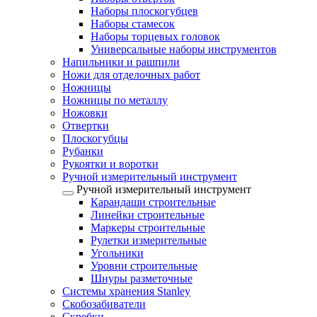
Наборы плоскогубцев
Наборы стамесок
Наборы торцевых головок
Универсальные наборы инструментов
Напильники и рашпили
Ножи для отделочных работ
Ножницы
Ножницы по металлу
Ножовки
Отвертки
Плоскогубцы
Рубанки
Рукоятки и воротки
Ручной измерительный инструмент
Ручной измерительный инструмент
Карандаши строительные
Линейки строительные
Маркеры строительные
Рулетки измерительные
Угольники
Уровни строительные
Шнуры разметочные
Системы хранения Stanley
Скобозабиватели
Скребки