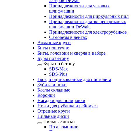
лазеров DeWalt
Принадлежности для угловых
шлифмашин
Принадлежности для циркулярных пил
Принадлежности для эксцентриковых
шлифмашин DeWalt
Принадлежности для электрорубанков
Саморезы в лентах
Алмазные круги
Биты поштучно
Биты, головоки и сверла в наборе
Буры по бетону
Буры по бетону
SDS-Max
SDS-Plus
Гвозди оцинкованные для пистолета
Зубила и пики
Козлы складные
Коронки
Насадки для полировки
Ножи для рубанка и рейсмуса
Отрезные круги
Пильные диски
Пильные диски
По алюминию