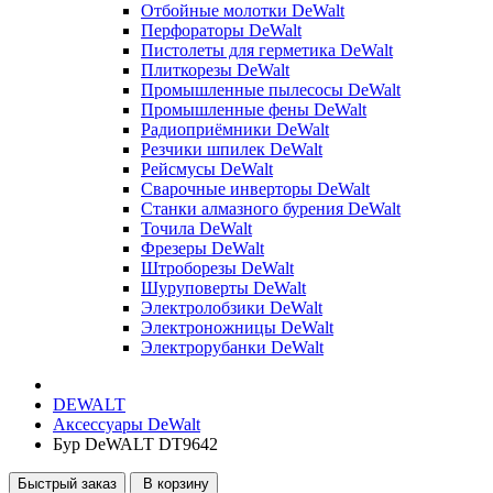
Отбойные молотки DeWalt
Перфораторы DeWalt
Пистолеты для герметика DeWalt
Плиткорезы DeWalt
Промышленные пылесосы DeWalt
Промышленные фены DeWalt
Радиоприёмники DeWalt
Резчики шпилек DeWalt
Рейсмусы DeWalt
Сварочные инверторы DeWalt
Станки алмазного бурения DeWalt
Точила DeWalt
Фрезеры DeWalt
Штроборезы DeWalt
Шуруповерты DeWalt
Электролобзики DeWalt
Электроножницы DeWalt
Электрорубанки DeWalt
DEWALT
Аксессуары DeWalt
Бур DeWALT DT9642
Быстрый заказ
В корзину