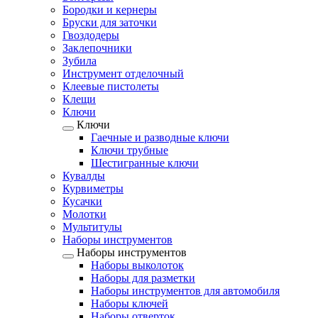
Бородки и кернеры
Бруски для заточки
Гвоздодеры
Заклепочники
Зубила
Инструмент отделочный
Клеевые пистолеты
Клещи
Ключи
Ключи
Гаечные и разводные ключи
Ключи трубные
Шестигранные ключи
Кувалды
Курвиметры
Кусачки
Молотки
Мультитулы
Наборы инструментов
Наборы инструментов
Наборы выколоток
Наборы для разметки
Наборы инструментов для автомобиля
Наборы ключей
Наборы отверток