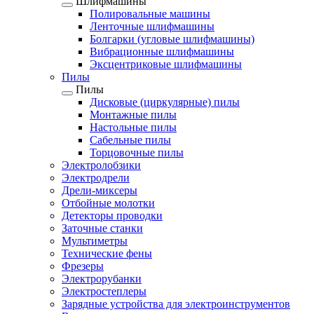
Шлифмашины
Полировальные машины
Ленточные шлифмашины
Болгарки (угловые шлифмашины)
Вибрационные шлифмашины
Эксцентриковые шлифмашины
Пилы
Пилы
Дисковые (циркулярные) пилы
Монтажные пилы
Настольные пилы
Сабельные пилы
Торцовочные пилы
Электролобзики
Электродрели
Дрели-миксеры
Отбойные молотки
Детекторы проводки
Заточные станки
Мультиметры
Технические фены
Фрезеры
Электрорубанки
Электростеплеры
Зарядные устройства для электроинструментов