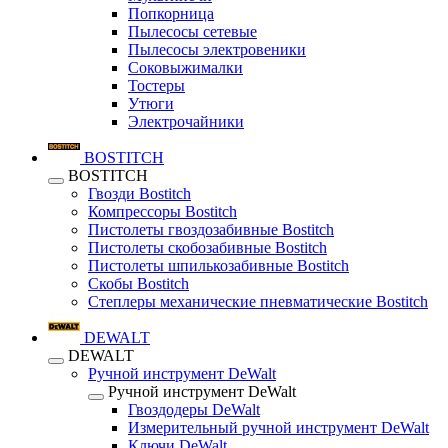
Попкорница
Пылесосы сетевые
Пылесосы электровеники
Соковыжималки
Тостеры
Утюги
Электрочайники
BOSTITCH
BOSTITCH
Гвозди Bostitch
Компрессоры Bostitch
Пистолеты гвоздозабивные Bostitch
Пистолеты скобозабивные Bostitch
Пистолеты шпилькозабивные Bostitch
Скобы Bostitch
Степлеры механические пневматические Bostitch
DEWALT
DEWALT
Ручной инструмент DeWalt
Ручной инструмент DeWalt
Гвоздодеры DeWalt
Измерительный ручной инструмент DeWalt
Ключи DeWalt