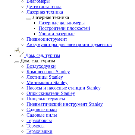
Влагомеры
Детекторы тепла
Лазерная техника
Лазерная техника
Лазерные дальномеры
Построители плоскостей
Уровни лазерные
Пневмоинструмент
Аккумуляторы для электроинструментов
Дом, сад, туризм
Дом, сад, туризм
Воздуходувки
Компрессоры Stanley
Лестницы Stanley
Минимойки Stanley
Насосы и насосные станции Stanley
Опрыскиватели Stanley
Пищевые термосы
Пневматический инструмент Stanley
Садовые ножи
Садовые пилы
Термобоксы
Термосы
Термочашки