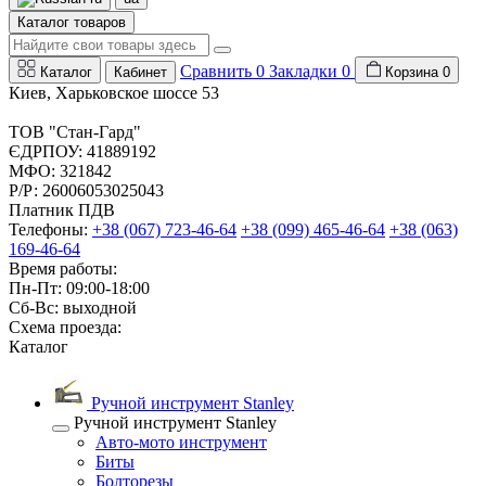
Каталог товаров
Сравнить
0
Закладки
0
Каталог
Кабинет
Корзина
0
Киев, Харьковское шоссе 53
ТОВ "Стан-Гард"
ЄДРПОУ: 41889192
МФО: 321842
Р/Р: 26006053025043
Платник ПДВ
Телефоны:
+38 (067) 723-46-64
+38 (099) 465-46-64
+38 (063)
169-46-64
Время работы:
Пн-Пт: 09:00-18:00
Сб-Вс: выходной
Схема проезда:
Каталог
Ручной инструмент Stanley
Ручной инструмент Stanley
Авто-мото инструмент
Биты
Болторезы