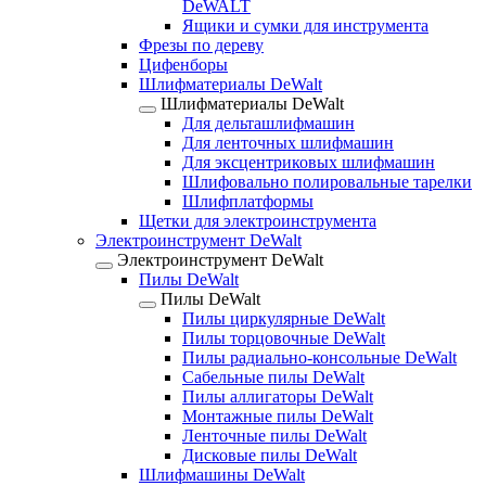
DeWALT
Ящики и сумки для инструмента
Фрезы по дереву
Цифенборы
Шлифматериалы DeWalt
Шлифматериалы DeWalt
Для дельташлифмашин
Для ленточных шлифмашин
Для эксцентриковых шлифмашин
Шлифовально полировальные тарелки
Шлифплатформы
Щетки для электроинструмента
Электроинструмент DeWalt
Электроинструмент DeWalt
Пилы DeWalt
Пилы DeWalt
Пилы циркулярные DeWalt
Пилы торцовочные DeWalt
Пилы радиально-консольные DeWalt
Сабельные пилы DeWalt
Пилы аллигаторы DeWalt
Монтажные пилы DeWalt
Ленточные пилы DeWalt
Дисковые пилы DeWalt
Шлифмашины DeWalt