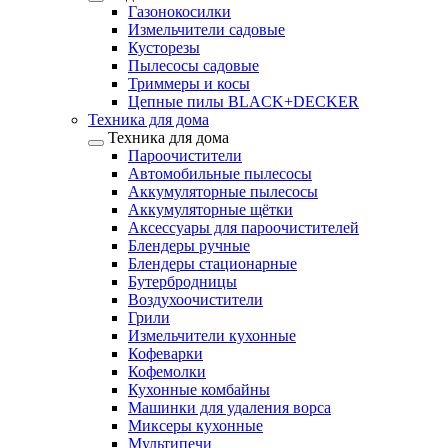
Газонокосилки
Измельчители садовые
Кусторезы
Пылесосы садовые
Триммеры и косы
Цепные пилы BLACK+DECKER
Техника для дома
Техника для дома
Пароочистители
Автомобильные пылесосы
Аккумуляторные пылесосы
Аккумуляторные щётки
Аксессуары для пароочистителей
Блендеры ручные
Блендеры стационарные
Бутербродницы
Воздухоочистители
Грили
Измельчители кухонные
Кофеварки
Кофемолки
Кухонные комбайны
Машинки для удаления ворса
Миксеры кухонные
Мультипечи