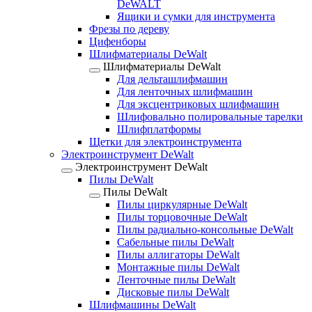
DeWALT
Ящики и сумки для инструмента
Фрезы по дереву
Цифенборы
Шлифматериалы DeWalt
Шлифматериалы DeWalt
Для дельташлифмашин
Для ленточных шлифмашин
Для эксцентриковых шлифмашин
Шлифовально полировальные тарелки
Шлифплатформы
Щетки для электроинструмента
Электроинструмент DeWalt
Электроинструмент DeWalt
Пилы DeWalt
Пилы DeWalt
Пилы циркулярные DeWalt
Пилы торцовочные DeWalt
Пилы радиально-консольные DeWalt
Сабельные пилы DeWalt
Пилы аллигаторы DeWalt
Монтажные пилы DeWalt
Ленточные пилы DeWalt
Дисковые пилы DeWalt
Шлифмашины DeWalt