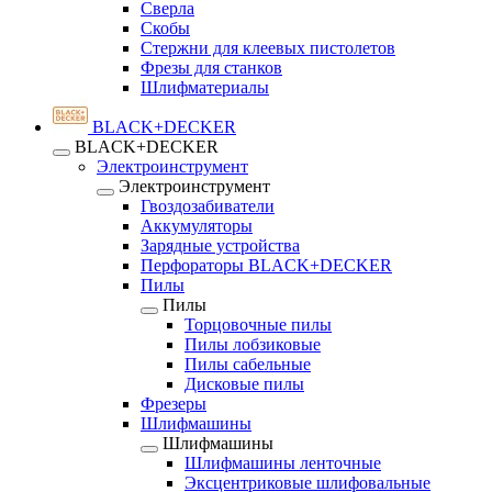
Сверла
Скобы
Стержни для клеевых пистолетов
Фрезы для станков
Шлифматериалы
BLACK+DECKER
BLACK+DECKER
Электроинструмент
Электроинструмент
Гвоздозабиватели
Аккумуляторы
Зарядные устройства
Перфораторы BLACK+DECKER
Пилы
Пилы
Торцовочные пилы
Пилы лобзиковые
Пилы сабельные
Дисковые пилы
Фрезеры
Шлифмашины
Шлифмашины
Шлифмашины ленточные
Эксцентриковые шлифовальные