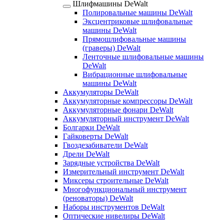
Шлифмашины DeWalt
Полировальные машины DeWalt
Эксцентриковые шлифовальные
машины DeWalt
Прямошлифовальные машины
(граверы) DeWalt
Ленточные шлифовальные машины
DeWalt
Вибрационные шлифовальные
машины DeWalt
Аккумуляторы DeWalt
Аккумуляторные компрессоры DeWalt
Аккумуляторные фонари DeWalt
Аккумуляторный инструмент DeWalt
Болгарки DeWalt
Гайковерты DeWalt
Гвоздезабиватели DeWalt
Дрели DeWalt
Зарядные устройства DeWalt
Измерительный инструмент DeWalt
Миксеры строительные DeWalt
Многофункциональный инструмент
(реноваторы) DeWalt
Наборы инструментов DeWalt
Оптические нивелиры DeWalt