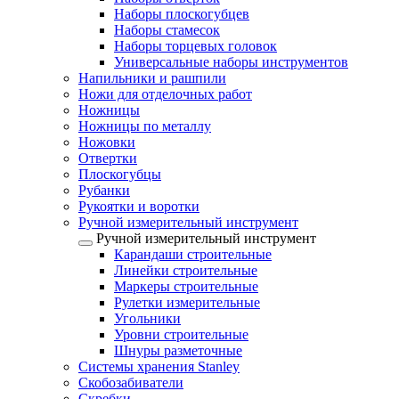
Наборы плоскогубцев
Наборы стамесок
Наборы торцевых головок
Универсальные наборы инструментов
Напильники и рашпили
Ножи для отделочных работ
Ножницы
Ножницы по металлу
Ножовки
Отвертки
Плоскогубцы
Рубанки
Рукоятки и воротки
Ручной измерительный инструмент
Ручной измерительный инструмент
Карандаши строительные
Линейки строительные
Маркеры строительные
Рулетки измерительные
Угольники
Уровни строительные
Шнуры разметочные
Системы хранения Stanley
Скобозабиватели
Скребки