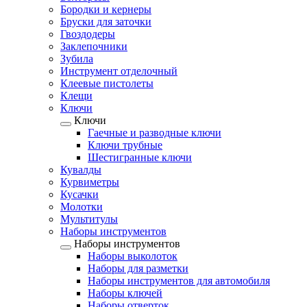
Бородки и кернеры
Бруски для заточки
Гвоздодеры
Заклепочники
Зубила
Инструмент отделочный
Клеевые пистолеты
Клещи
Ключи
Ключи
Гаечные и разводные ключи
Ключи трубные
Шестигранные ключи
Кувалды
Курвиметры
Кусачки
Молотки
Мультитулы
Наборы инструментов
Наборы инструментов
Наборы выколоток
Наборы для разметки
Наборы инструментов для автомобиля
Наборы ключей
Наборы отверток