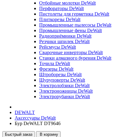
Отбойные молотки DeWalt
Перфораторы DeWalt
Пистолеты для герметика DeWalt
Плиткорезы DeWalt
Промышленные пылесосы DeWalt
Промышленные фены DeWalt
Радиоприёмники DeWalt
Резчики шпилек DeWalt
Рейсмусы DeWalt
Сварочные инверторы DeWalt
Станки алмазного бурения DeWalt
Точила DeWalt
Фрезеры DeWalt
Штроборезы DeWalt
Шуруповерты DeWalt
Электролобзики DeWalt
Электроножницы DeWalt
Электрорубанки DeWalt
DEWALT
Аксессуары DeWalt
Бур DeWALT DT9646
Быстрый заказ
В корзину