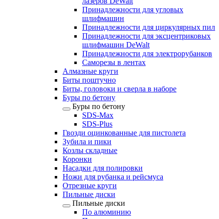
лазеров DeWalt
Принадлежности для угловых
шлифмашин
Принадлежности для циркулярных пил
Принадлежности для эксцентриковых
шлифмашин DeWalt
Принадлежности для электрорубанков
Саморезы в лентах
Алмазные круги
Биты поштучно
Биты, головоки и сверла в наборе
Буры по бетону
Буры по бетону
SDS-Max
SDS-Plus
Гвозди оцинкованные для пистолета
Зубила и пики
Козлы складные
Коронки
Насадки для полировки
Ножи для рубанка и рейсмуса
Отрезные круги
Пильные диски
Пильные диски
По алюминию