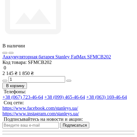
В наличии
Аккумуляторная батарея Stanley FatMax SFMCB202
Код товара:
SFMCB202
0
2 145 ₴
1 850 ₴
В корзину
Телефоны:
+38 (067) 723-46-64
+38 (099) 465-46-64
+38 (063) 169-46-64
Соц сети:
https://www.facebook.com/stanleys.ua/
https://www.instagram.com/stanleys.ua/
Подписывайтесь на новости и акции:
Подписаться