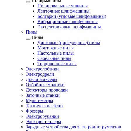
Шлифмашины
Полировальные машины
Ленточные шлифмашины
Болгарки (угловые шлифмашины)
Вибрационные шлифмашины
Эксцентриковые шлифмашины
Пилы
Пилы
Дисковые (циркулярные) пилы
Монтажные пилы
Настольные пилы
Сабельные пилы
Торцовочные пилы
Электролобзики
Электродрели
Дрели-миксеры
Отбойные молотки
Детекторы проводки
Заточные станки
Мультиметры
Технические фены
Фрезеры
Электрорубанки
Электростеплеры
Зарядные устройства для электроинструментов