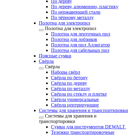
По дереву
По дереву, алюминию, пластику
По нержавеющей стали
По чёрному металлу
Полотна для электропил
Полотна для электропил
Полотна для ленточных пил
Полотна для лобзиков
Полотна для пил Аллигатор
Полотна для сабельных пил
Поясные сумки
Свёрла
Свёрла
Наборы свёрл
Свёрла по бетону
Свёрла по дереву
Свёрла по металлу
Свёрла по стеклу и плитке
Свёрла универсальные
Свёрла центрирующие
Системы для хранения и транспортировки
Системы для хранения и
транспортировки
Сумки для инструментов DEWALT
Тележки транспортировочные