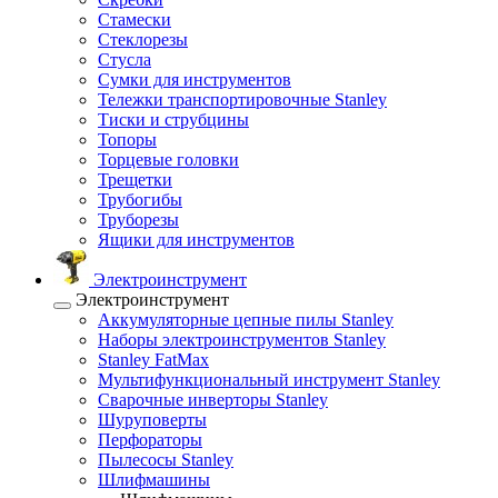
Стамески
Стеклорезы
Стусла
Сумки для инструментов
Тележки транспортировочные Stanley
Тиски и струбцины
Топоры
Торцевые головки
Трещетки
Трубогибы
Труборезы
Ящики для инструментов
Электроинструмент
Электроинструмент
Аккумуляторные цепные пилы Stanley
Наборы электроинструментов Stanley
Stanley FatMax
Мультифункциональный инструмент Stanley
Сварочные инверторы Stanley
Шуруповерты
Перфораторы
Пылесосы Stanley
Шлифмашины