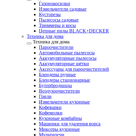
Газонокосилки
Измельчители садовые
Кусторезы
Пылесосы садовые
Триммеры и косы
Цепные пилы BLACK+DECKER
Техника для дома
Техника для дома
Пароочистители
Автомобильные пылесосы
Аккумуляторные пылесосы
Аккумуляторные щётки
Аксессуары для пароочистителей
Блендеры ручные
Блендеры стационарные
Бутербродницы
Воздухоочистители
Грили
Измельчители кухонные
Кофеварки
Кофемолки
Кухонные комбайны
Машинки для удаления ворса
Миксеры кухонные
Мультипечи