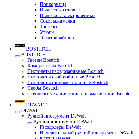
Попкорница
Пылесосы сетевые
Пылесосы электровеники
Соковыжималки
Тостеры
Утюги
Электрочайники
BOSTITCH
BOSTITCH
Гвозди Bostitch
Компрессоры Bostitch
Пистолеты гвоздозабивные Bostitch
Пистолеты скобозабивные Bostitch
Пистолеты шпилькозабивные Bostitch
Скобы Bostitch
Степлеры механические пневматические Bostitch
DEWALT
DEWALT
Ручной инструмент DeWalt
Ручной инструмент DeWalt
Гвоздодеры DeWalt
Измерительный ручной инструмент DeWalt
Ключи DeWalt