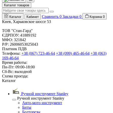
Каталог товаров
Сравнить
0
Закладки
0
Каталог
Кабинет
Корзина
0
Киев, Харьковское шоссе 53
ТОВ "Стан-Гард"
ЄДРПОУ: 41889192
МФО: 321842
Р/Р: 26006053025043
Платник ПДВ
Телефоны:
+38 (067) 723-46-64
+38 (099) 465-46-64
+38 (063)
169-46-64
Время работы:
Пн-Пт: 09:00-18:00
Сб-Вс: выходной
Схема проезда:
Каталог
Ручной инструмент Stanley
Ручной инструмент Stanley
Авто-мото инструмент
Биты
Болторезы