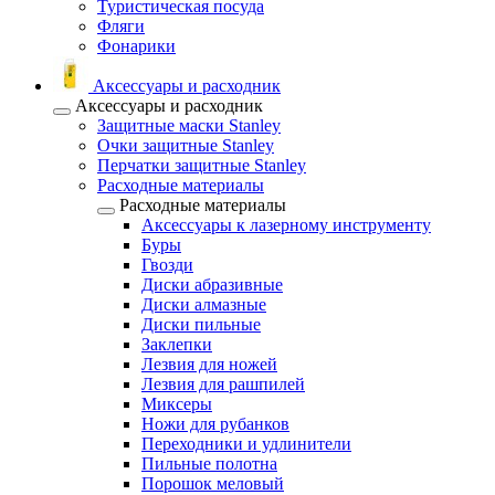
Туристическая посуда
Фляги
Фонарики
Аксессуары и расходник
Аксессуары и расходник
Защитные маски Stanley
Очки защитные Stanley
Перчатки защитные Stanley
Расходные материалы
Расходные материалы
Аксессуары к лазерному инструменту
Буры
Гвозди
Диски абразивные
Диски алмазные
Диски пильные
Заклепки
Лезвия для ножей
Лезвия для рашпилей
Миксеры
Ножи для рубанков
Переходники и удлинители
Пильные полотна
Порошок меловый