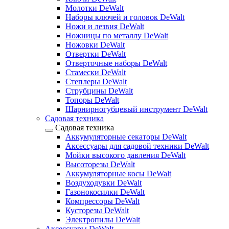
Молотки DeWalt
Наборы ключей и головок DeWalt
Ножи и лезвия DeWalt
Ножницы по металлу DeWalt
Ножовки DeWalt
Отвертки DeWalt
Отверточные наборы DeWalt
Стамески DeWalt
Степлеры DeWalt
Струбцины DeWalt
Топоры DeWalt
Шарнирногубцевый инструмент DeWalt
Садовая техника
Садовая техника
Аккумуляторные секаторы DeWalt
Аксессуары для садовой техники DeWalt
Мойки высокого давления DeWalt
Высоторезы DeWalt
Аккумуляторные косы DeWalt
Воздуходувки DeWalt
Газонокосилки DeWalt
Компрессоры DeWalt
Кусторезы DeWalt
Электропилы DeWalt
Аксессуары DeWalt