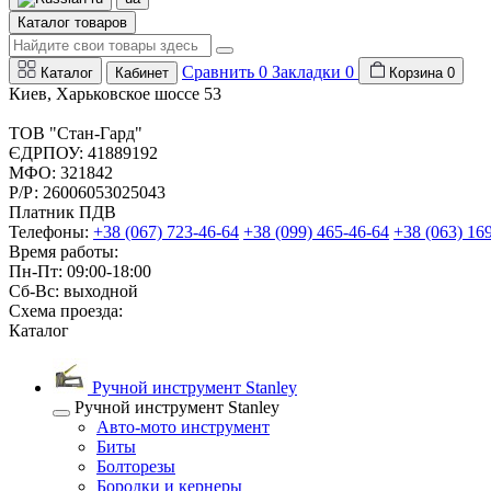
Каталог товаров
Сравнить
0
Закладки
0
Каталог
Кабинет
Корзина
0
Киев, Харьковское шоссе 53
ТОВ "Стан-Гард"
ЄДРПОУ: 41889192
МФО: 321842
Р/Р: 26006053025043
Платник ПДВ
Телефоны:
+38 (067) 723-46-64
+38 (099) 465-46-64
+38 (063) 16
Время работы:
Пн-Пт: 09:00-18:00
Сб-Вс: выходной
Схема проезда:
Каталог
Ручной инструмент Stanley
Ручной инструмент Stanley
Авто-мото инструмент
Биты
Болторезы
Бородки и кернеры