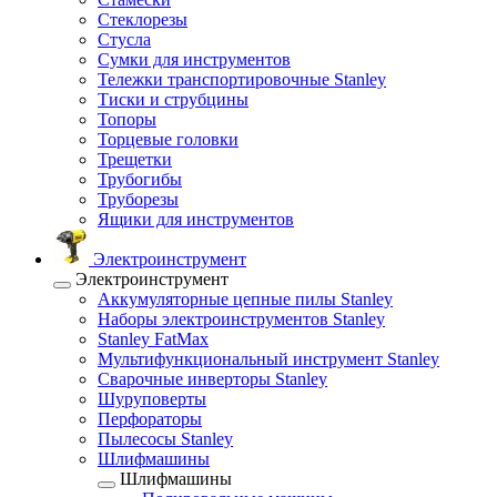
Стеклорезы
Стусла
Сумки для инструментов
Тележки транспортировочные Stanley
Тиски и струбцины
Топоры
Торцевые головки
Трещетки
Трубогибы
Труборезы
Ящики для инструментов
Электроинструмент
Электроинструмент
Аккумуляторные цепные пилы Stanley
Наборы электроинструментов Stanley
Stanley FatMax
Мультифункциональный инструмент Stanley
Сварочные инверторы Stanley
Шуруповерты
Перфораторы
Пылесосы Stanley
Шлифмашины
Шлифмашины