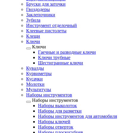
Бруски для заточки
Гвоздодеры
Заклепочники
Зубила
Инструмент отделочный
Клеевые пистолеты
Клещи
Ключи
Ключи
Гаечные и разводные ключи
Ключи трубные
Шестигранные ключи
Кувалды
Курвиметры
Кусачки
Молотки
Мультитулы
Наборы инструментов
Наборы инструментов
Наборы выколоток
Наборы для разметки
Наборы инструментов для автомобиля
Наборы ключей
Наборы отверток
Наборы плоскогубцев