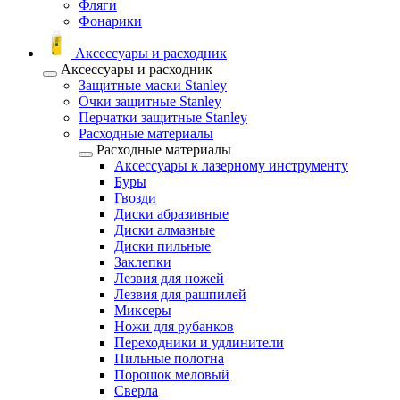
Фляги
Фонарики
Аксессуары и расходник
Аксессуары и расходник
Защитные маски Stanley
Очки защитные Stanley
Перчатки защитные Stanley
Расходные материалы
Расходные материалы
Аксессуары к лазерному инструменту
Буры
Гвозди
Диски абразивные
Диски алмазные
Диски пильные
Заклепки
Лезвия для ножей
Лезвия для рашпилей
Миксеры
Ножи для рубанков
Переходники и удлинители
Пильные полотна
Порошок меловый
Сверла