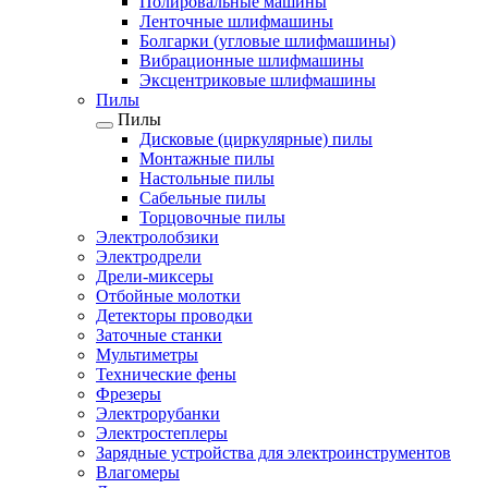
Полировальные машины
Ленточные шлифмашины
Болгарки (угловые шлифмашины)
Вибрационные шлифмашины
Эксцентриковые шлифмашины
Пилы
Пилы
Дисковые (циркулярные) пилы
Монтажные пилы
Настольные пилы
Сабельные пилы
Торцовочные пилы
Электролобзики
Электродрели
Дрели-миксеры
Отбойные молотки
Детекторы проводки
Заточные станки
Мультиметры
Технические фены
Фрезеры
Электрорубанки
Электростеплеры
Зарядные устройства для электроинструментов
Влагомеры