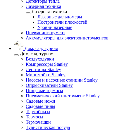
Детекторы тепла
Лазерная техника
Лазерная техника
Лазерные дальномеры
Построители плоскостей
Уровни лазерные
Пневмоинструмент
Аккумуляторы для электроинструментов
Дом, сад, туризм
Дом, сад, туризм
Воздуходувки
Компрессоры Stanley
Лестницы Stanley
Минимойки Stanley
Насосы и насосные станции Stanley
Опрыскиватели Stanley
Пищевые термосы
Пневматический инструмент Stanley
Садовые ножи
Садовые пилы
Термобоксы
Термосы
Термочашки
Туристическая посуда