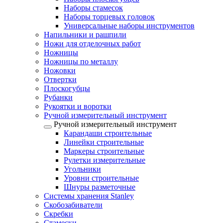
Наборы стамесок
Наборы торцевых головок
Универсальные наборы инструментов
Напильники и рашпили
Ножи для отделочных работ
Ножницы
Ножницы по металлу
Ножовки
Отвертки
Плоскогубцы
Рубанки
Рукоятки и воротки
Ручной измерительный инструмент
Ручной измерительный инструмент
Карандаши строительные
Линейки строительные
Маркеры строительные
Рулетки измерительные
Угольники
Уровни строительные
Шнуры разметочные
Системы хранения Stanley
Скобозабиватели
Скребки
Стамески