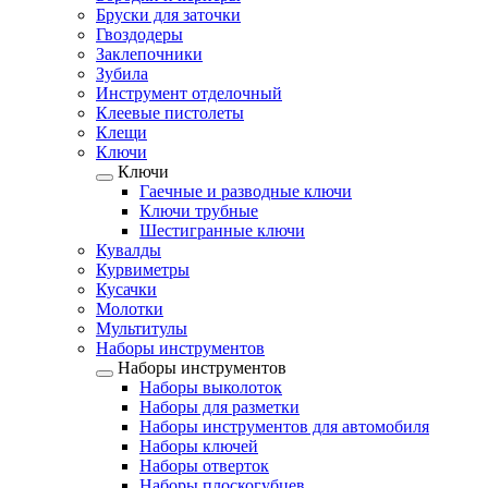
Бруски для заточки
Гвоздодеры
Заклепочники
Зубила
Инструмент отделочный
Клеевые пистолеты
Клещи
Ключи
Ключи
Гаечные и разводные ключи
Ключи трубные
Шестигранные ключи
Кувалды
Курвиметры
Кусачки
Молотки
Мультитулы
Наборы инструментов
Наборы инструментов
Наборы выколоток
Наборы для разметки
Наборы инструментов для автомобиля
Наборы ключей
Наборы отверток
Наборы плоскогубцев