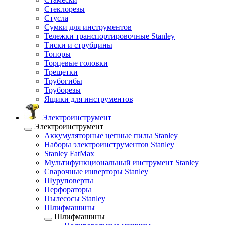
Стеклорезы
Стусла
Сумки для инструментов
Тележки транспортировочные Stanley
Тиски и струбцины
Топоры
Торцевые головки
Трещетки
Трубогибы
Труборезы
Ящики для инструментов
Электроинструмент
Электроинструмент
Аккумуляторные цепные пилы Stanley
Наборы электроинструментов Stanley
Stanley FatMax
Мультифункциональный инструмент Stanley
Сварочные инверторы Stanley
Шуруповерты
Перфораторы
Пылесосы Stanley
Шлифмашины
Шлифмашины