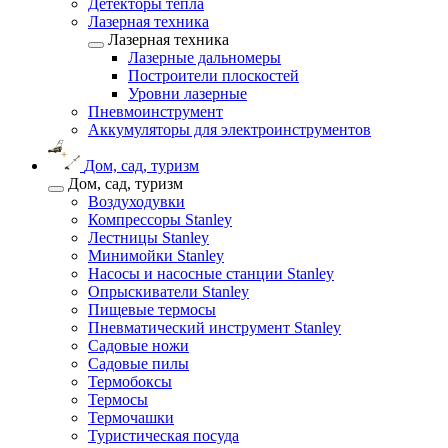
Детекторы тепла
Лазерная техника
Лазерная техника
Лазерные дальномеры
Построители плоскостей
Уровни лазерные
Пневмоинструмент
Аккумуляторы для электроинструментов
Дом, сад, туризм
Дом, сад, туризм
Воздуходувки
Компрессоры Stanley
Лестницы Stanley
Минимойки Stanley
Насосы и насосные станции Stanley
Опрыскиватели Stanley
Пищевые термосы
Пневматический инструмент Stanley
Садовые ножи
Садовые пилы
Термобоксы
Термосы
Термочашки
Туристическая посуда