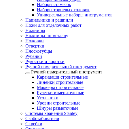
Наборы стамесок
Наборы торцевых головок
Универсальные наборы инструментов
Напильники и рашпили
Ножи для отделочных работ
Ножницы
Ножницы по металлу
Ножовки
Отвертки
Плоскогубцы
Рубанки
Рукоятки и воротки
Ручной измерительный инструмент
Ручной измерительный инструмент
Карандаши строительные
Линейки строительные
Маркеры строительные
Рулетки измерительные
Угольники
Уровни строительные
Шнуры разметочные
Системы хранения Stanley
Скобозабиватели
Скребки
Стамески