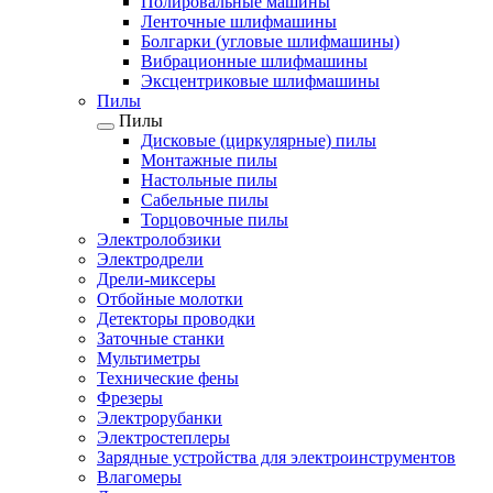
Полировальные машины
Ленточные шлифмашины
Болгарки (угловые шлифмашины)
Вибрационные шлифмашины
Эксцентриковые шлифмашины
Пилы
Пилы
Дисковые (циркулярные) пилы
Монтажные пилы
Настольные пилы
Сабельные пилы
Торцовочные пилы
Электролобзики
Электродрели
Дрели-миксеры
Отбойные молотки
Детекторы проводки
Заточные станки
Мультиметры
Технические фены
Фрезеры
Электрорубанки
Электростеплеры
Зарядные устройства для электроинструментов
Влагомеры