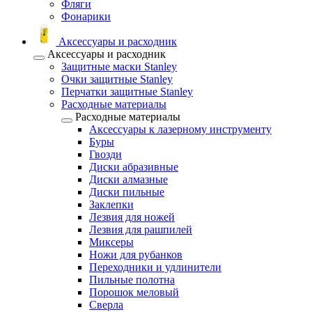
Фляги
Фонарики
Аксессуары и расходник
Аксессуары и расходник
Защитные маски Stanley
Очки защитные Stanley
Перчатки защитные Stanley
Расходные материалы
Расходные материалы
Аксессуары к лазерному инструменту
Буры
Гвозди
Диски абразивные
Диски алмазные
Диски пильные
Заклепки
Лезвия для ножей
Лезвия для рашпилей
Миксеры
Ножи для рубанков
Переходники и удлинители
Пильные полотна
Порошок меловый
Сверла