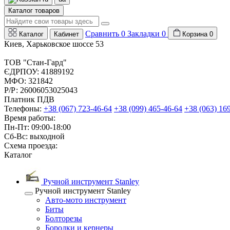
Каталог товаров
Сравнить
0
Закладки
0
Каталог
Кабинет
Корзина
0
Киев, Харьковское шоссе 53
ТОВ "Стан-Гард"
ЄДРПОУ: 41889192
МФО: 321842
Р/Р: 26006053025043
Платник ПДВ
Телефоны:
+38 (067) 723-46-64
+38 (099) 465-46-64
+38 (063) 16
Время работы:
Пн-Пт: 09:00-18:00
Сб-Вс: выходной
Схема проезда:
Каталог
Ручной инструмент Stanley
Ручной инструмент Stanley
Авто-мото инструмент
Биты
Болторезы
Бородки и кернеры