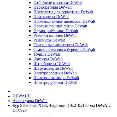
Отбойные молотки DeWalt
Перфораторы DeWalt
Пистолеты для герметика DeWalt
Плиткорезы DeWalt
Промышленные пылесосы DeWalt
Промышленные фены DeWalt
Радиоприёмники DeWalt
Резчики шпилек DeWalt
Рейсмусы DeWalt
Сварочные инверторы DeWalt
Станки алмазного бурения DeWalt
Точила DeWalt
Фрезеры DeWalt
Штроборезы DeWalt
Шуруповерты DeWalt
Электролобзики DeWalt
Электроножницы DeWalt
Электрорубанки DeWalt
DEWALT
Аксессуары DeWalt
Бур SDS-Plus, XLR, 4 кромки, 10x210x150 мм DeWALT
DT8929