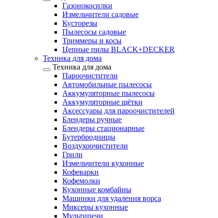
Газонокосилки
Измельчители садовые
Кусторезы
Пылесосы садовые
Триммеры и косы
Цепные пилы BLACK+DECKER
Техника для дома
Техника для дома
Пароочистители
Автомобильные пылесосы
Аккумуляторные пылесосы
Аккумуляторные щётки
Аксессуары для пароочистителей
Блендеры ручные
Блендеры стационарные
Бутербродницы
Воздухоочистители
Грили
Измельчители кухонные
Кофеварки
Кофемолки
Кухонные комбайны
Машинки для удаления ворса
Миксеры кухонные
Мультипечи