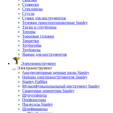
Стамески
Стеклорезы
Стусла
Сумки для инструментов
Тележки транспортировочные Stanley
Тиски и струбцины
Топоры
Торцевые головки
Трещетки
Трубогибы
Труборезы
Ящики для инструментов
Электроинструмент
Электроинструмент
Аккумуляторные цепные пилы Stanley
Наборы электроинструментов Stanley
Stanley FatMax
Мультифункциональный инструмент Stanley
Сварочные инверторы Stanley
Шуруповерты
Перфораторы
Пылесосы Stanley
Шлифмашины