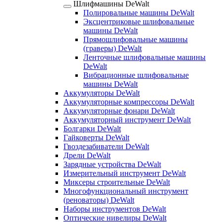
Шлифмашины DeWalt
Полировальные машины DeWalt
Эксцентриковые шлифовальные
машины DeWalt
Прямошлифовальные машины
(граверы) DeWalt
Ленточные шлифовальные машины
DeWalt
Вибрационные шлифовальные
машины DeWalt
Аккумуляторы DeWalt
Аккумуляторные компрессоры DeWalt
Аккумуляторные фонари DeWalt
Аккумуляторный инструмент DeWalt
Болгарки DeWalt
Гайковерты DeWalt
Гвоздезабиватели DeWalt
Дрели DeWalt
Зарядные устройства DeWalt
Измерительный инструмент DeWalt
Миксеры строительные DeWalt
Многофункциональный инструмент
(реноваторы) DeWalt
Наборы инструментов DeWalt
Оптические нивелиры DeWalt