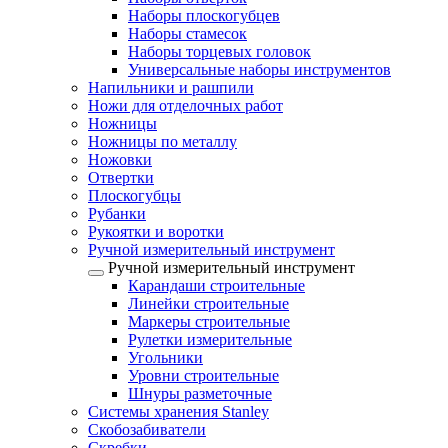
Наборы плоскогубцев
Наборы стамесок
Наборы торцевых головок
Универсальные наборы инструментов
Напильники и рашпили
Ножи для отделочных работ
Ножницы
Ножницы по металлу
Ножовки
Отвертки
Плоскогубцы
Рубанки
Рукоятки и воротки
Ручной измерительный инструмент
Ручной измерительный инструмент
Карандаши строительные
Линейки строительные
Маркеры строительные
Рулетки измерительные
Угольники
Уровни строительные
Шнуры разметочные
Системы хранения Stanley
Скобозабиватели
Скребки