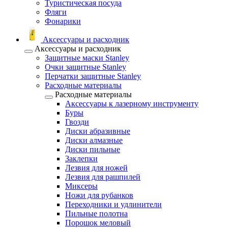
Туристическая посуда
Фляги
Фонарики
Аксессуары и расходник
Аксессуары и расходник
Защитные маски Stanley
Очки защитные Stanley
Перчатки защитные Stanley
Расходные материалы
Расходные материалы
Аксессуары к лазерному инструменту
Буры
Гвозди
Диски абразивные
Диски алмазные
Диски пильные
Заклепки
Лезвия для ножей
Лезвия для рашпилей
Миксеры
Ножи для рубанков
Переходники и удлинители
Пильные полотна
Порошок меловый