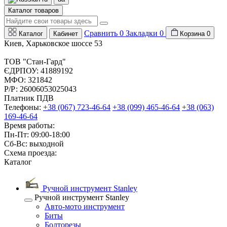
Каталог товаров
Сравнить
0
Закладки
0
Каталог
Кабинет
Корзина
0
Киев, Харьковское шоссе 53
ТОВ "Стан-Гард"
ЄДРПОУ: 41889192
МФО: 321842
Р/Р: 26006053025043
Платник ПДВ
Телефоны:
+38 (067) 723-46-64
+38 (099) 465-46-64
+38 (063)
169-46-64
Время работы:
Пн-Пт: 09:00-18:00
Сб-Вс: выходной
Схема проезда:
Каталог
Ручной инструмент Stanley
Ручной инструмент Stanley
Авто-мото инструмент
Биты
Болторезы