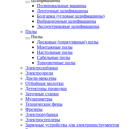
Шлифмашины
Полировальные машины
Ленточные шлифмашины
Болгарки (угловые шлифмашины)
Вибрационные шлифмашины
Эксцентриковые шлифмашины
Пилы
Пилы
Дисковые (циркулярные) пилы
Монтажные пилы
Настольные пилы
Сабельные пилы
Торцовочные пилы
Электролобзики
Электродрели
Дрели-миксеры
Отбойные молотки
Детекторы проводки
Заточные станки
Мультиметры
Технические фены
Фрезеры
Электрорубанки
Электростеплеры
Зарядные устройства для электроинструментов