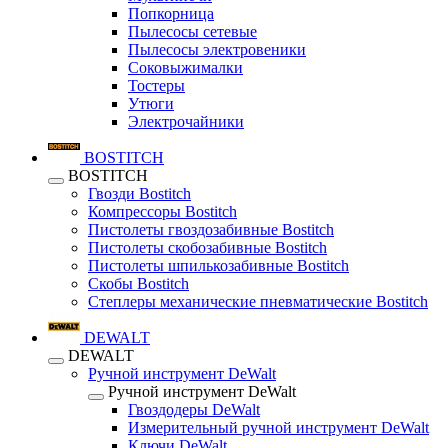
Попкорница
Пылесосы сетевые
Пылесосы электровеники
Соковыжималки
Тостеры
Утюги
Электрочайники
BOSTITCH
BOSTITCH
Гвозди Bostitch
Компрессоры Bostitch
Пистолеты гвоздозабивные Bostitch
Пистолеты скобозабивные Bostitch
Пистолеты шпилькозабивные Bostitch
Скобы Bostitch
Степлеры механические пневматические Bostitch
DEWALT
DEWALT
Ручной инструмент DeWalt
Ручной инструмент DeWalt
Гвоздодеры DeWalt
Измерительный ручной инструмент DeWalt
Ключи DeWalt