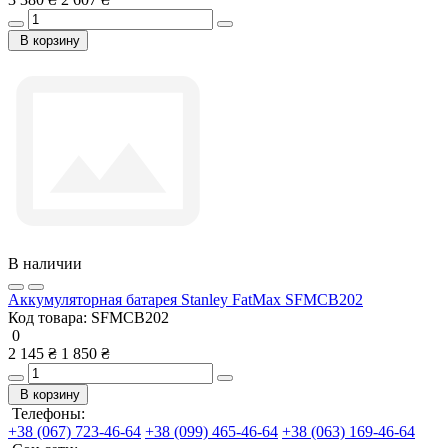
В корзину
В наличии
Аккумуляторная батарея Stanley FatMax SFMCB202
Код товара:
SFMCB202
0
2 145 ₴
1 850 ₴
В корзину
Телефоны:
+38 (067) 723-46-64
+38 (099) 465-46-64
+38 (063) 169-46-64