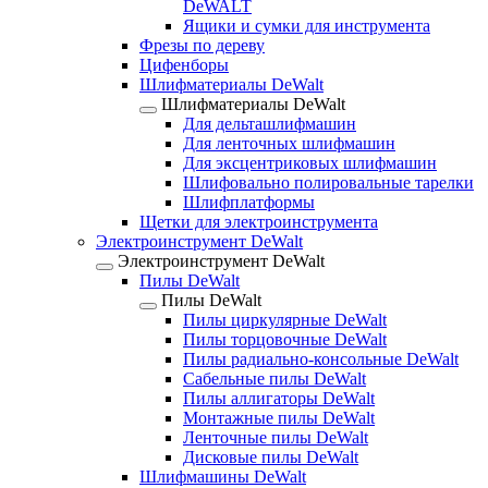
DeWALT
Ящики и сумки для инструмента
Фрезы по дереву
Цифенборы
Шлифматериалы DeWalt
Шлифматериалы DeWalt
Для дельташлифмашин
Для ленточных шлифмашин
Для эксцентриковых шлифмашин
Шлифовально полировальные тарелки
Шлифплатформы
Щетки для электроинструмента
Электроинструмент DeWalt
Электроинструмент DeWalt
Пилы DeWalt
Пилы DeWalt
Пилы циркулярные DeWalt
Пилы торцовочные DeWalt
Пилы радиально-консольные DeWalt
Сабельные пилы DeWalt
Пилы аллигаторы DeWalt
Монтажные пилы DeWalt
Ленточные пилы DeWalt
Дисковые пилы DeWalt
Шлифмашины DeWalt