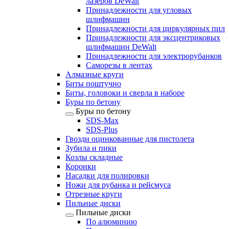
лазеров DeWalt
Принадлежности для угловых
шлифмашин
Принадлежности для циркулярных пил
Принадлежности для эксцентриковых
шлифмашин DeWalt
Принадлежности для электрорубанков
Саморезы в лентах
Алмазные круги
Биты поштучно
Биты, головоки и сверла в наборе
Буры по бетону
Буры по бетону
SDS-Max
SDS-Plus
Гвозди оцинкованные для пистолета
Зубила и пики
Козлы складные
Коронки
Насадки для полировки
Ножи для рубанка и рейсмуса
Отрезные круги
Пильные диски
Пильные диски
По алюминию