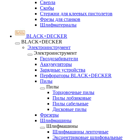
Сверла
Скобы
Стержни для клеевых пистолетов
Фрезы для станков
Шлифматериалы
BLACK+DECKER
BLACK+DECKER
Электроинструмент
Электроинструмент
Гвоздозабиватели
Аккумуляторы
Зарядные устройства
Перфораторы BLACK+DECKER
Пилы
Пилы
Торцовочные пилы
Пилы лобзиковые
Пилы сабельные
Дисковые пилы
Фрезеры
Шлифмашины
Шлифмашины
Шлифмашины ленточные
Эксцентриковые шлифовальные