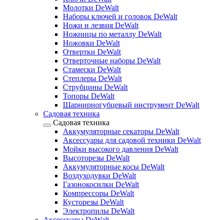
Молотки DeWalt
Наборы ключей и головок DeWalt
Ножи и лезвия DeWalt
Ножницы по металлу DeWalt
Ножовки DeWalt
Отвертки DeWalt
Отверточные наборы DeWalt
Стамески DeWalt
Степлеры DeWalt
Струбцины DeWalt
Топоры DeWalt
Шарнирногубцевый инструмент DeWalt
Садовая техника
Садовая техника
Аккумуляторные секаторы DeWalt
Аксессуары для садовой техники DeWalt
Мойки высокого давления DeWalt
Высоторезы DeWalt
Аккумуляторные косы DeWalt
Воздуходувки DeWalt
Газонокосилки DeWalt
Компрессоры DeWalt
Кусторезы DeWalt
Электропилы DeWalt
Аксессуары DeWalt