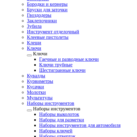
Бородки и кернеры
Бруски для заточки
Гвоздодеры
Заклепочники
Зубила
Инструмент отделочный
Клеевые пистолеты
Клещи
Ключи
Ключи
Гаечные и разводные ключи
Ключи трубные
Шестигранные ключи
Кувалды
Курвиметры
Кусачки
Молотки
Мультитулы
Наборы инструментов
Наборы инструментов
Наборы выколоток
Наборы для разметки
Наборы инструментов для автомобиля
Наборы ключей
Наборы отверток