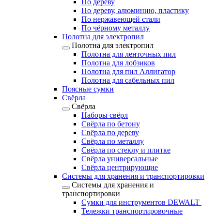
По дереву
По дереву, алюминию, пластику
По нержавеющей стали
По чёрному металлу
Полотна для электропил
Полотна для электропил
Полотна для ленточных пил
Полотна для лобзиков
Полотна для пил Аллигатор
Полотна для сабельных пил
Поясные сумки
Свёрла
Свёрла
Наборы свёрл
Свёрла по бетону
Свёрла по дереву
Свёрла по металлу
Свёрла по стеклу и плитке
Свёрла универсальные
Свёрла центрирующие
Системы для хранения и транспортировки
Системы для хранения и
транспортировки
Сумки для инструментов DEWALT
Тележки транспортировочные