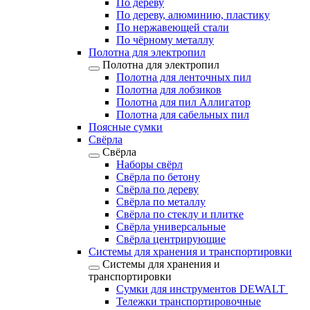
По дереву
По дереву, алюминию, пластику
По нержавеющей стали
По чёрному металлу
Полотна для электропил
Полотна для электропил
Полотна для ленточных пил
Полотна для лобзиков
Полотна для пил Аллигатор
Полотна для сабельных пил
Поясные сумки
Свёрла
Свёрла
Наборы свёрл
Свёрла по бетону
Свёрла по дереву
Свёрла по металлу
Свёрла по стеклу и плитке
Свёрла универсальные
Свёрла центрирующие
Системы для хранения и транспортировки
Системы для хранения и
транспортировки
Сумки для инструментов DEWALT
Тележки транспортировочные