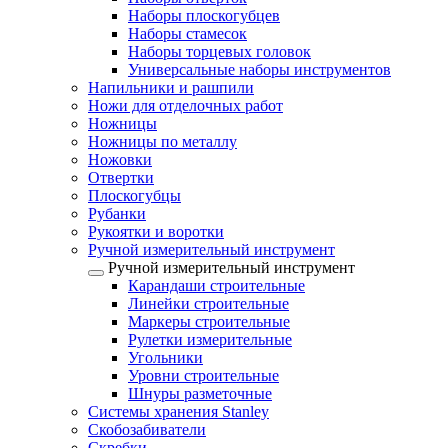
Наборы плоскогубцев
Наборы стамесок
Наборы торцевых головок
Универсальные наборы инструментов
Напильники и рашпили
Ножи для отделочных работ
Ножницы
Ножницы по металлу
Ножовки
Отвертки
Плоскогубцы
Рубанки
Рукоятки и воротки
Ручной измерительный инструмент
Ручной измерительный инструмент
Карандаши строительные
Линейки строительные
Маркеры строительные
Рулетки измерительные
Угольники
Уровни строительные
Шнуры разметочные
Системы хранения Stanley
Скобозабиватели
Скребки