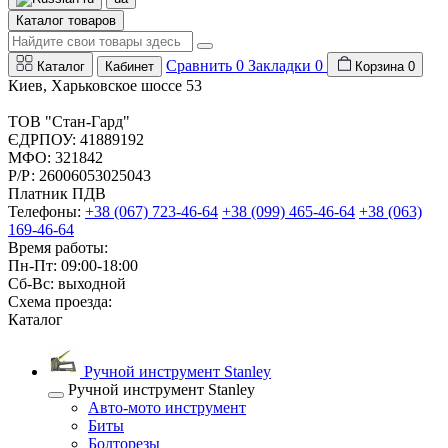
Каталог товаров
Сравнить
0
Закладки
0
Каталог
Кабинет
Корзина
0
Киев, Харьковское шоссе 53
ТОВ "Стан-Гард"
ЄДРПОУ: 41889192
МФО: 321842
Р/Р: 26006053025043
Платник ПДВ
Телефоны:
+38 (067) 723-46-64
+38 (099) 465-46-64
+38 (063)
169-46-64
Время работы:
Пн-Пт: 09:00-18:00
Сб-Вс: выходной
Схема проезда:
Каталог
Ручной инструмент Stanley
Ручной инструмент Stanley
Авто-мото инструмент
Биты
Болторезы