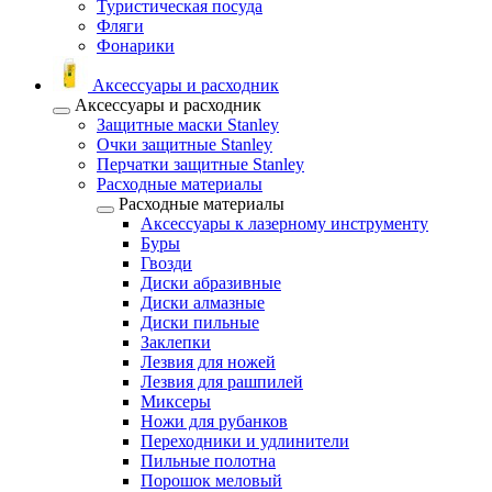
Туристическая посуда
Фляги
Фонарики
Аксессуары и расходник
Аксессуары и расходник
Защитные маски Stanley
Очки защитные Stanley
Перчатки защитные Stanley
Расходные материалы
Расходные материалы
Аксессуары к лазерному инструменту
Буры
Гвозди
Диски абразивные
Диски алмазные
Диски пильные
Заклепки
Лезвия для ножей
Лезвия для рашпилей
Миксеры
Ножи для рубанков
Переходники и удлинители
Пильные полотна
Порошок меловый