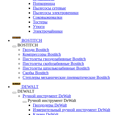
Попкорница
Пылесосы сетевые
Пылесосы электровеники
Соковыжималки
Тостеры
Утюги
Электрочайники
BOSTITCH
BOSTITCH
Гвозди Bostitch
Компрессоры Bostitch
Пистолеты гвоздозабивные Bostitch
Пистолеты скобозабивные Bostitch
Пистолеты шпилькозабивные Bostitch
Скобы Bostitch
Степлеры механические пневматические Bostitch
DEWALT
DEWALT
Ручной инструмент DeWalt
Ручной инструмент DeWalt
Гвоздодеры DeWalt
Измерительный ручной инструмент DeWalt
Ключи DeWalt