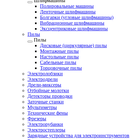
Шлифмашины
Полировальные машины
Ленточные шлифмашины
Болгарки (угловые шлифмашины)
Вибрационные шлифмашины
Эксцентриковые шлифмашины
Пилы
Пилы
Дисковые (циркулярные) пилы
Монтажные пилы
Настольные пилы
Сабельные пилы
Торцовочные пилы
Электролобзики
Электродрели
Дрели-миксеры
Отбойные молотки
Детекторы проводки
Заточные станки
Мультиметры
Технические фены
Фрезеры
Электрорубанки
Электростеплеры
Зарядные устройства для электроинструментов