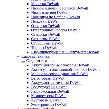
Молотки DeWalt
Наборы ключей и головок DeWalt
Ножи и лезвия DeWalt
Ножницы по металлу DeWalt
Ножовки DeWalt
Отвертки DeWalt
Отверточные наборы DeWalt
Стамески DeWalt
Степлеры DeWalt
Струбцины DeWalt
Топоры DeWalt
Шарнирногубцевый инструмент DeWalt
Садовая техника
Садовая техника
Аккумуляторные секаторы DeWalt
Аксессуары для садовой техники DeWalt
Мойки высокого давления DeWalt
Высоторезы DeWalt
Аккумуляторные косы DeWalt
Воздуходувки DeWalt
Газонокосилки DeWalt
Компрессоры DeWalt
Кусторезы DeWalt
Электропилы DeWalt
Аксессуары DeWalt