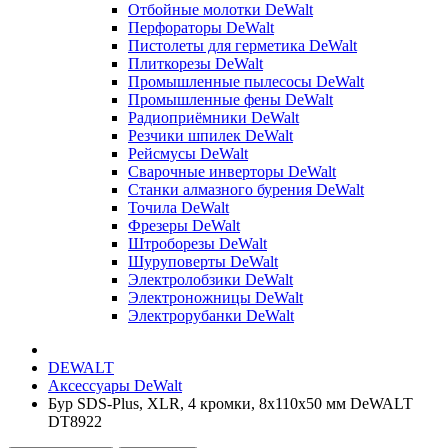
Отбойные молотки DeWalt
Перфораторы DeWalt
Пистолеты для герметика DeWalt
Плиткорезы DeWalt
Промышленные пылесосы DeWalt
Промышленные фены DeWalt
Радиоприёмники DeWalt
Резчики шпилек DeWalt
Рейсмусы DeWalt
Сварочные инверторы DeWalt
Станки алмазного бурения DeWalt
Точила DeWalt
Фрезеры DeWalt
Штроборезы DeWalt
Шуруповерты DeWalt
Электролобзики DeWalt
Электроножницы DeWalt
Электрорубанки DeWalt
DEWALT
Аксессуары DeWalt
Бур SDS-Plus, XLR, 4 кромки, 8x110x50 мм DeWALT
DT8922