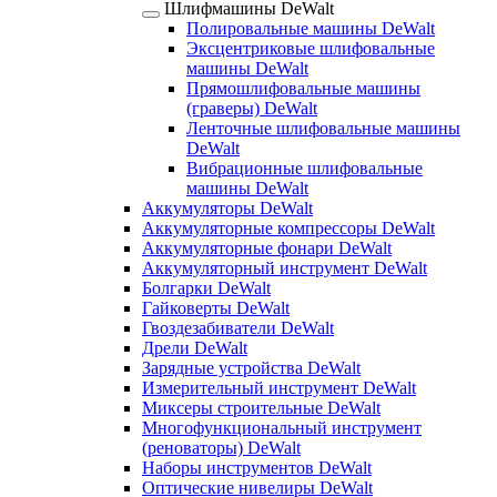
Шлифмашины DeWalt
Полировальные машины DeWalt
Эксцентриковые шлифовальные
машины DeWalt
Прямошлифовальные машины
(граверы) DeWalt
Ленточные шлифовальные машины
DeWalt
Вибрационные шлифовальные
машины DeWalt
Аккумуляторы DeWalt
Аккумуляторные компрессоры DeWalt
Аккумуляторные фонари DeWalt
Аккумуляторный инструмент DeWalt
Болгарки DeWalt
Гайковерты DeWalt
Гвоздезабиватели DeWalt
Дрели DeWalt
Зарядные устройства DeWalt
Измерительный инструмент DeWalt
Миксеры строительные DeWalt
Многофункциональный инструмент
(реноваторы) DeWalt
Наборы инструментов DeWalt
Оптические нивелиры DeWalt