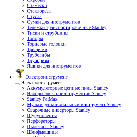
Стамески
Стеклорезы
Стусла
Сумки для инструментов
Тележки транспортировочные Stanley
Тиски и струбцины
Топоры
Торцевые головки
Трещетки
Трубогибы
Труборезы
Ящики для инструментов
Электроинструмент
Электроинструмент
Аккумуляторные цепные пилы Stanley
Наборы электроинструментов Stanley
Stanley FatMax
Мультифункциональный инструмент Stanley
Сварочные инверторы Stanley
Шуруповерты
Перфораторы
Пылесосы Stanley
Шлифмашины