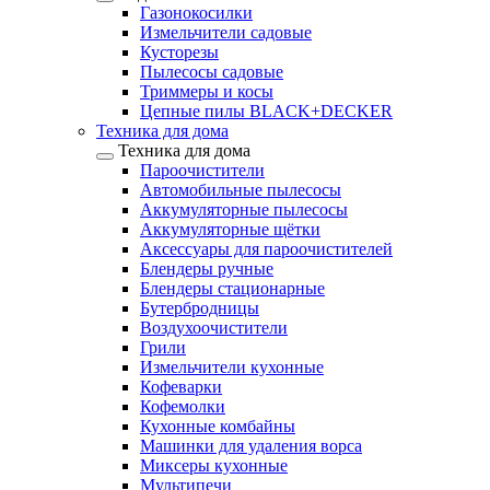
Газонокосилки
Измельчители садовые
Кусторезы
Пылесосы садовые
Триммеры и косы
Цепные пилы BLACK+DECKER
Техника для дома
Техника для дома
Пароочистители
Автомобильные пылесосы
Аккумуляторные пылесосы
Аккумуляторные щётки
Аксессуары для пароочистителей
Блендеры ручные
Блендеры стационарные
Бутербродницы
Воздухоочистители
Грили
Измельчители кухонные
Кофеварки
Кофемолки
Кухонные комбайны
Машинки для удаления ворса
Миксеры кухонные
Мультипечи