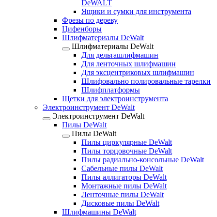
DeWALT
Ящики и сумки для инструмента
Фрезы по дереву
Цифенборы
Шлифматериалы DeWalt
Шлифматериалы DeWalt
Для дельташлифмашин
Для ленточных шлифмашин
Для эксцентриковых шлифмашин
Шлифовально полировальные тарелки
Шлифплатформы
Щетки для электроинструмента
Электроинструмент DeWalt
Электроинструмент DeWalt
Пилы DeWalt
Пилы DeWalt
Пилы циркулярные DeWalt
Пилы торцовочные DeWalt
Пилы радиально-консольные DeWalt
Сабельные пилы DeWalt
Пилы аллигаторы DeWalt
Монтажные пилы DeWalt
Ленточные пилы DeWalt
Дисковые пилы DeWalt
Шлифмашины DeWalt