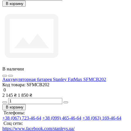
В корзину
В наличии
Аккумуляторная батарея Stanley FatMax SFMCB202
Код товара:
SFMCB202
0
2 145 ₴
1 850 ₴
В корзину
Телефоны:
+38 (067) 723-46-64
+38 (099) 465-46-64
+38 (063) 169-46-64
Соц сети:
https://www.facebook.com/stanleys.ua/