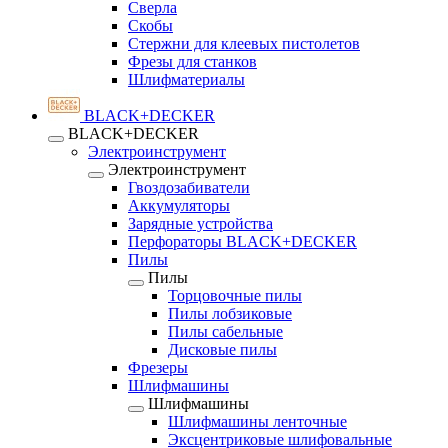
Сверла
Скобы
Стержни для клеевых пистолетов
Фрезы для станков
Шлифматериалы
BLACK+DECKER
BLACK+DECKER
Электроинструмент
Электроинструмент
Гвоздозабиватели
Аккумуляторы
Зарядные устройства
Перфораторы BLACK+DECKER
Пилы
Пилы
Торцовочные пилы
Пилы лобзиковые
Пилы сабельные
Дисковые пилы
Фрезеры
Шлифмашины
Шлифмашины
Шлифмашины ленточные
Эксцентриковые шлифовальные