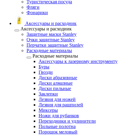
Туристическая посуда
Фляги
Фонарики
Аксессуары и расходник
Аксессуары и расходник
Защитные маски Stanley
Очки защитные Stanley
Перчатки защитные Stanley
Расходные материалы
Расходные материалы
Аксессуары к лазерному инструменту
Буры
Гвозди
Диски абразивные
Диски алмазные
Диски пильные
Заклепки
Лезвия для ножей
Лезвия для рашпилей
Миксеры
Ножи для рубанков
Переходники и удлинители
Пильные полотна
Порошок меловый