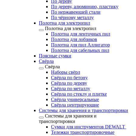
По дереву
По дереву, алюминию, пластику
По нержавеющей стали
По чёрному металлу
Полотна для электропил
Полотна для электропил
Полотна для ленточных пил
Полотна для лобзиков
Полотна для пил Аллигатор
Полотна для сабельных пил
Поясные сумки
Свёрла
Свёрла
Наборы свёрл
Свёрла по бетону
Свёрла по дереву
Свёрла по металлу
Свёрла по стеклу и плитке
Свёрла универсальные
Свёрла центрирующие
Системы для хранения и транспортировки
Системы для хранения и
транспортировки
Сумки для инструментов DEWALT
Тележки транспортировочные