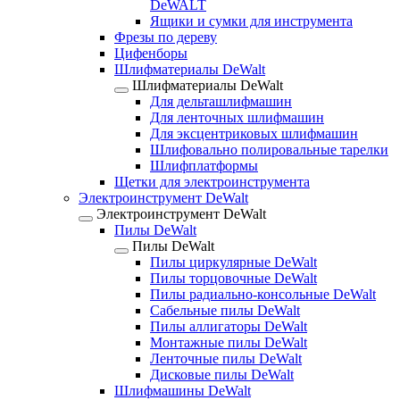
DeWALT
Ящики и сумки для инструмента
Фрезы по дереву
Цифенборы
Шлифматериалы DeWalt
Шлифматериалы DeWalt
Для дельташлифмашин
Для ленточных шлифмашин
Для эксцентриковых шлифмашин
Шлифовально полировальные тарелки
Шлифплатформы
Щетки для электроинструмента
Электроинструмент DeWalt
Электроинструмент DeWalt
Пилы DeWalt
Пилы DeWalt
Пилы циркулярные DeWalt
Пилы торцовочные DeWalt
Пилы радиально-консольные DeWalt
Сабельные пилы DeWalt
Пилы аллигаторы DeWalt
Монтажные пилы DeWalt
Ленточные пилы DeWalt
Дисковые пилы DeWalt
Шлифмашины DeWalt