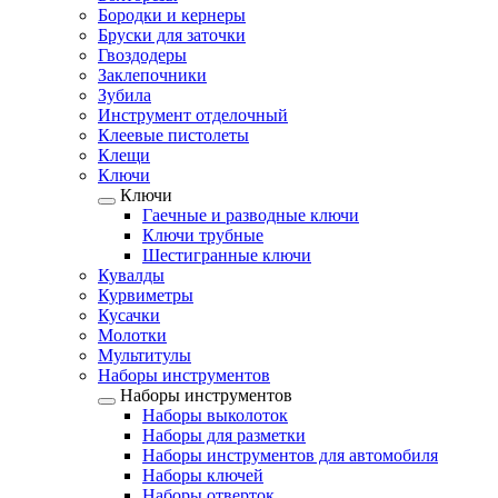
Бородки и кернеры
Бруски для заточки
Гвоздодеры
Заклепочники
Зубила
Инструмент отделочный
Клеевые пистолеты
Клещи
Ключи
Ключи
Гаечные и разводные ключи
Ключи трубные
Шестигранные ключи
Кувалды
Курвиметры
Кусачки
Молотки
Мультитулы
Наборы инструментов
Наборы инструментов
Наборы выколоток
Наборы для разметки
Наборы инструментов для автомобиля
Наборы ключей
Наборы отверток