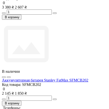
0
3 380 ₴
2 607 ₴
В корзину
В наличии
Аккумуляторная батарея Stanley FatMax SFMCB202
Код товара:
SFMCB202
0
2 145 ₴
1 850 ₴
В корзину
Телефоны: