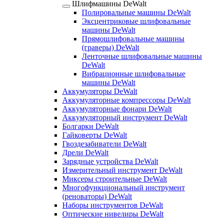
Шлифмашины DeWalt
Полировальные машины DeWalt
Эксцентриковые шлифовальные
машины DeWalt
Прямошлифовальные машины
(граверы) DeWalt
Ленточные шлифовальные машины
DeWalt
Вибрационные шлифовальные
машины DeWalt
Аккумуляторы DeWalt
Аккумуляторные компрессоры DeWalt
Аккумуляторные фонари DeWalt
Аккумуляторный инструмент DeWalt
Болгарки DeWalt
Гайковерты DeWalt
Гвоздезабиватели DeWalt
Дрели DeWalt
Зарядные устройства DeWalt
Измерительный инструмент DeWalt
Миксеры строительные DeWalt
Многофункциональный инструмент
(реноваторы) DeWalt
Наборы инструментов DeWalt
Оптические нивелиры DeWalt