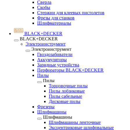
Сверла
Скобы
Стержни для клеевых пистолетов
Фрезы для станков
Шлифматериалы
BLACK+DECKER
BLACK+DECKER
Электроинструмент
Электроинструмент
Гвоздозабиватели
Аккумуляторы
Зарядные устройства
Перфораторы BLACK+DECKER
Пилы
Пилы
Торцовочные пилы
Пилы лобзиковые
Пилы сабельные
Дисковые пилы
Фрезеры
Шлифмашины
Шлифмашины
Шлифмашины ленточные
Эксцентриковые шлифовальные