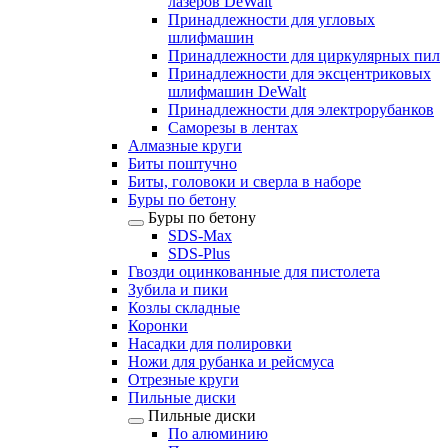
лазеров DeWalt
Принадлежности для угловых
шлифмашин
Принадлежности для циркулярных пил
Принадлежности для эксцентриковых
шлифмашин DeWalt
Принадлежности для электрорубанков
Саморезы в лентах
Алмазные круги
Биты поштучно
Биты, головоки и сверла в наборе
Буры по бетону
Буры по бетону
SDS-Max
SDS-Plus
Гвозди оцинкованные для пистолета
Зубила и пики
Козлы складные
Коронки
Насадки для полировки
Ножи для рубанка и рейсмуса
Отрезные круги
Пильные диски
Пильные диски
По алюминию