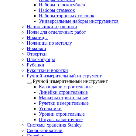
Наборы плоскогубцев
Наборы стамесок
Наборы торцевых головок
Универсальные наборы инструментов
Напильники и рашпили
Ножи для отделочных работ
Ножницы
Ножницы по металлу
Ножовки
Отвертки
Плоскогубцы
Рубанки
Рукоятки и воротки
Ручной измерительный инструмент
Ручной измерительный инструмент
Карандаши строительные
Линейки строительные
Маркеры строительные
Рулетки измерительные
Угольники
Уровни строительные
Шнуры разметочные
Системы хранения Stanley
Скобозабиватели
Скребки