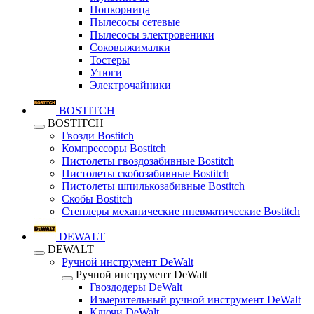
Попкорница
Пылесосы сетевые
Пылесосы электровеники
Соковыжималки
Тостеры
Утюги
Электрочайники
BOSTITCH
BOSTITCH
Гвозди Bostitch
Компрессоры Bostitch
Пистолеты гвоздозабивные Bostitch
Пистолеты скобозабивные Bostitch
Пистолеты шпилькозабивные Bostitch
Скобы Bostitch
Степлеры механические пневматические Bostitch
DEWALT
DEWALT
Ручной инструмент DeWalt
Ручной инструмент DeWalt
Гвоздодеры DeWalt
Измерительный ручной инструмент DeWalt
Ключи DeWalt