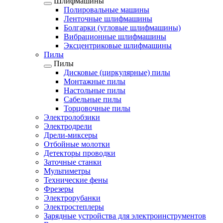
Шлифмашины
Полировальные машины
Ленточные шлифмашины
Болгарки (угловые шлифмашины)
Вибрационные шлифмашины
Эксцентриковые шлифмашины
Пилы
Пилы
Дисковые (циркулярные) пилы
Монтажные пилы
Настольные пилы
Сабельные пилы
Торцовочные пилы
Электролобзики
Электродрели
Дрели-миксеры
Отбойные молотки
Детекторы проводки
Заточные станки
Мультиметры
Технические фены
Фрезеры
Электрорубанки
Электростеплеры
Зарядные устройства для электроинструментов