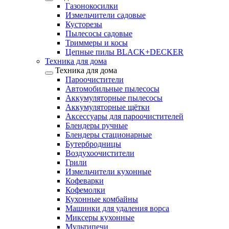
Газонокосилки
Измельчители садовые
Кусторезы
Пылесосы садовые
Триммеры и косы
Цепные пилы BLACK+DECKER
Техника для дома
Техника для дома
Пароочистители
Автомобильные пылесосы
Аккумуляторные пылесосы
Аккумуляторные щётки
Аксессуары для пароочистителей
Блендеры ручные
Блендеры стационарные
Бутербродницы
Воздухоочистители
Грили
Измельчители кухонные
Кофеварки
Кофемолки
Кухонные комбайны
Машинки для удаления ворса
Миксеры кухонные
Мультипечи