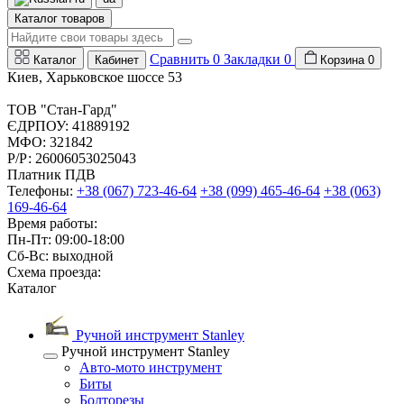
Каталог товаров
Сравнить
0
Закладки
0
Каталог
Кабинет
Корзина
0
Киев, Харьковское шоссе 53
ТОВ "Стан-Гард"
ЄДРПОУ: 41889192
МФО: 321842
Р/Р: 26006053025043
Платник ПДВ
Телефоны:
+38 (067) 723-46-64
+38 (099) 465-46-64
+38 (063)
169-46-64
Время работы:
Пн-Пт: 09:00-18:00
Сб-Вс: выходной
Схема проезда:
Каталог
Ручной инструмент Stanley
Ручной инструмент Stanley
Авто-мото инструмент
Биты
Болторезы