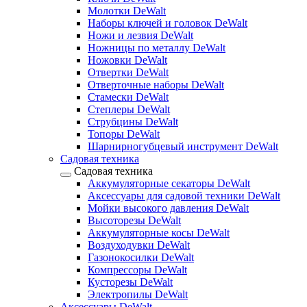
Молотки DeWalt
Наборы ключей и головок DeWalt
Ножи и лезвия DeWalt
Ножницы по металлу DeWalt
Ножовки DeWalt
Отвертки DeWalt
Отверточные наборы DeWalt
Стамески DeWalt
Степлеры DeWalt
Струбцины DeWalt
Топоры DeWalt
Шарнирногубцевый инструмент DeWalt
Садовая техника
Садовая техника
Аккумуляторные секаторы DeWalt
Аксессуары для садовой техники DeWalt
Мойки высокого давления DeWalt
Высоторезы DeWalt
Аккумуляторные косы DeWalt
Воздуходувки DeWalt
Газонокосилки DeWalt
Компрессоры DeWalt
Кусторезы DeWalt
Электропилы DeWalt
Аксессуары DeWalt