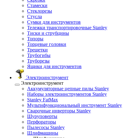
Стамески
Стеклорезы
Стусла
Сумки для инструментов
Тележки транспортировочные Stanley
Тиски и струбцины
Топоры
Торцевые головки
Трещетки
Трубогибы
Труборезы
Ящики для инструментов
Электроинструмент
Электроинструмент
Аккумуляторные цепные пилы Stanley
Наборы электроинструментов Stanley
Stanley FatMax
Мультифункциональный инструмент Stanley
Сварочные инверторы Stanley
Шуруповерты
Перфораторы
Пылесосы Stanley
Шлифмашины