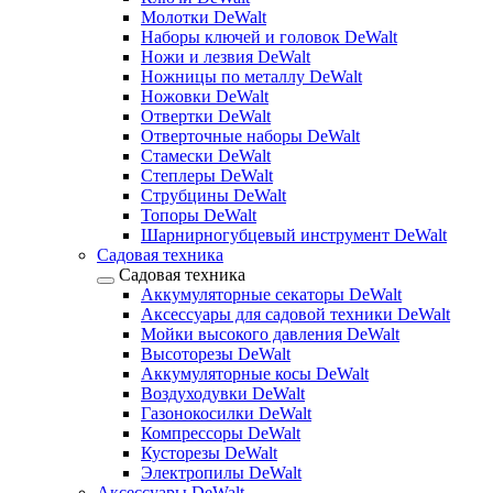
Молотки DeWalt
Наборы ключей и головок DeWalt
Ножи и лезвия DeWalt
Ножницы по металлу DeWalt
Ножовки DeWalt
Отвертки DeWalt
Отверточные наборы DeWalt
Стамески DeWalt
Степлеры DeWalt
Струбцины DeWalt
Топоры DeWalt
Шарнирногубцевый инструмент DeWalt
Садовая техника
Садовая техника
Аккумуляторные секаторы DeWalt
Аксессуары для садовой техники DeWalt
Мойки высокого давления DeWalt
Высоторезы DeWalt
Аккумуляторные косы DeWalt
Воздуходувки DeWalt
Газонокосилки DeWalt
Компрессоры DeWalt
Кусторезы DeWalt
Электропилы DeWalt
Аксессуары DeWalt