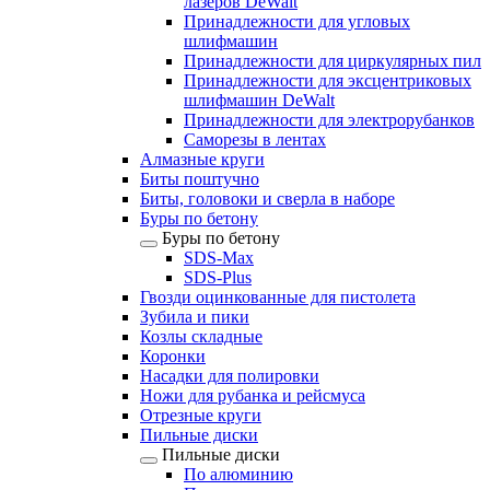
лазеров DeWalt
Принадлежности для угловых
шлифмашин
Принадлежности для циркулярных пил
Принадлежности для эксцентриковых
шлифмашин DeWalt
Принадлежности для электрорубанков
Саморезы в лентах
Алмазные круги
Биты поштучно
Биты, головоки и сверла в наборе
Буры по бетону
Буры по бетону
SDS-Max
SDS-Plus
Гвозди оцинкованные для пистолета
Зубила и пики
Козлы складные
Коронки
Насадки для полировки
Ножи для рубанка и рейсмуса
Отрезные круги
Пильные диски
Пильные диски
По алюминию