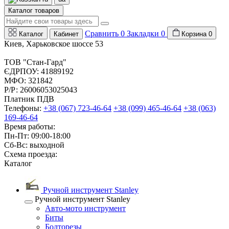
Каталог товаров
Сравнить
0
Закладки
0
Каталог
Кабинет
Корзина
0
Киев, Харьковское шоссе 53
ТОВ "Стан-Гард"
ЄДРПОУ: 41889192
МФО: 321842
Р/Р: 26006053025043
Платник ПДВ
Телефоны:
+38 (067) 723-46-64
+38 (099) 465-46-64
+38 (063)
169-46-64
Время работы:
Пн-Пт: 09:00-18:00
Сб-Вс: выходной
Схема проезда:
Каталог
Ручной инструмент Stanley
Ручной инструмент Stanley
Авто-мото инструмент
Биты
Болторезы