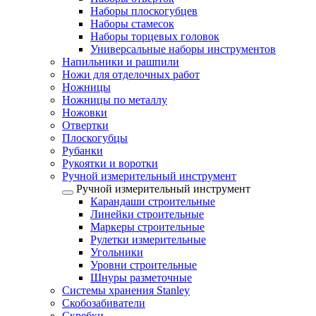
Наборы плоскогубцев
Наборы стамесок
Наборы торцевых головок
Универсальные наборы инструментов
Напильники и рашпили
Ножи для отделочных работ
Ножницы
Ножницы по металлу
Ножовки
Отвертки
Плоскогубцы
Рубанки
Рукоятки и воротки
Ручной измерительный инструмент
Ручной измерительный инструмент
Карандаши строительные
Линейки строительные
Маркеры строительные
Рулетки измерительные
Угольники
Уровни строительные
Шнуры разметочные
Системы хранения Stanley
Скобозабиватели
Скребки