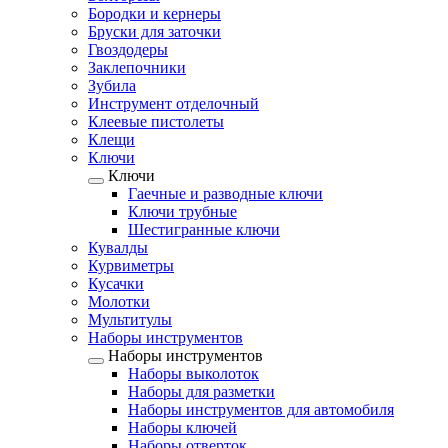
Бородки и кернеры
Бруски для заточки
Гвоздодеры
Заклепочники
Зубила
Инструмент отделочный
Клеевые пистолеты
Клещи
Ключи
Ключи
Гаечные и разводные ключи
Ключи трубные
Шестигранные ключи
Кувалды
Курвиметры
Кусачки
Молотки
Мультитулы
Наборы инструментов
Наборы инструментов
Наборы выколоток
Наборы для разметки
Наборы инструментов для автомобиля
Наборы ключей
Наборы отверток