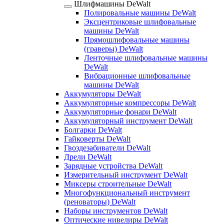
Шлифмашины DeWalt
Полировальные машины DeWalt
Эксцентриковые шлифовальные
машины DeWalt
Прямошлифовальные машины
(граверы) DeWalt
Ленточные шлифовальные машины
DeWalt
Вибрационные шлифовальные
машины DeWalt
Аккумуляторы DeWalt
Аккумуляторные компрессоры DeWalt
Аккумуляторные фонари DeWalt
Аккумуляторный инструмент DeWalt
Болгарки DeWalt
Гайковерты DeWalt
Гвоздезабиватели DeWalt
Дрели DeWalt
Зарядные устройства DeWalt
Измерительный инструмент DeWalt
Миксеры строительные DeWalt
Многофункциональный инструмент
(реноваторы) DeWalt
Наборы инструментов DeWalt
Оптические нивелиры DeWalt