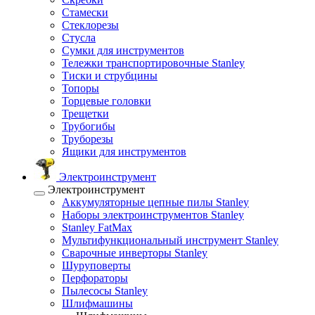
Стамески
Стеклорезы
Стусла
Сумки для инструментов
Тележки транспортировочные Stanley
Тиски и струбцины
Топоры
Торцевые головки
Трещетки
Трубогибы
Труборезы
Ящики для инструментов
Электроинструмент
Электроинструмент
Аккумуляторные цепные пилы Stanley
Наборы электроинструментов Stanley
Stanley FatMax
Мультифункциональный инструмент Stanley
Сварочные инверторы Stanley
Шуруповерты
Перфораторы
Пылесосы Stanley
Шлифмашины