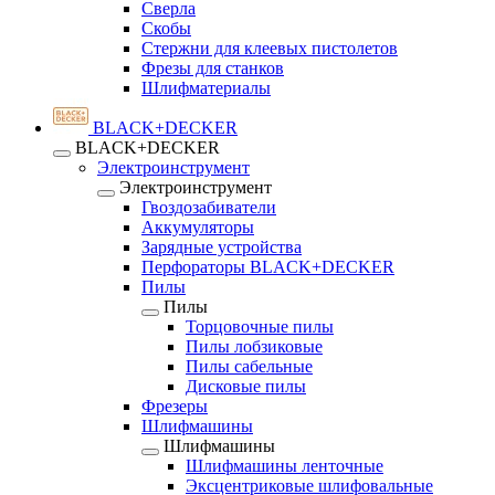
Сверла
Скобы
Стержни для клеевых пистолетов
Фрезы для станков
Шлифматериалы
BLACK+DECKER
BLACK+DECKER
Электроинструмент
Электроинструмент
Гвоздозабиватели
Аккумуляторы
Зарядные устройства
Перфораторы BLACK+DECKER
Пилы
Пилы
Торцовочные пилы
Пилы лобзиковые
Пилы сабельные
Дисковые пилы
Фрезеры
Шлифмашины
Шлифмашины
Шлифмашины ленточные
Эксцентриковые шлифовальные