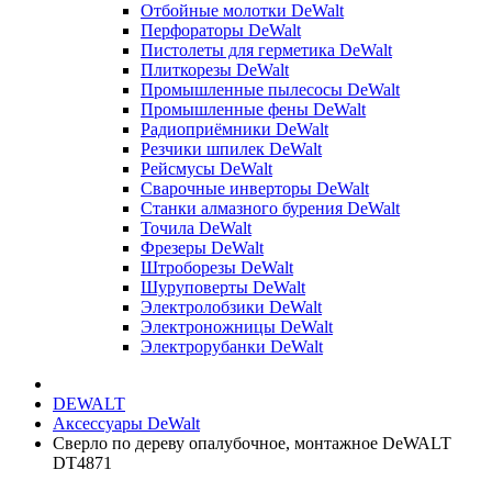
Отбойные молотки DeWalt
Перфораторы DeWalt
Пистолеты для герметика DeWalt
Плиткорезы DeWalt
Промышленные пылесосы DeWalt
Промышленные фены DeWalt
Радиоприёмники DeWalt
Резчики шпилек DeWalt
Рейсмусы DeWalt
Сварочные инверторы DeWalt
Станки алмазного бурения DeWalt
Точила DeWalt
Фрезеры DeWalt
Штроборезы DeWalt
Шуруповерты DeWalt
Электролобзики DeWalt
Электроножницы DeWalt
Электрорубанки DeWalt
DEWALT
Аксессуары DeWalt
Cверлo по дереву опалубочное, монтажное DeWALT
DT4871