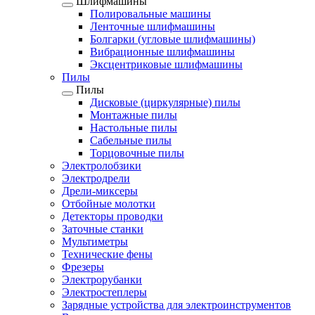
Шлифмашины
Полировальные машины
Ленточные шлифмашины
Болгарки (угловые шлифмашины)
Вибрационные шлифмашины
Эксцентриковые шлифмашины
Пилы
Пилы
Дисковые (циркулярные) пилы
Монтажные пилы
Настольные пилы
Сабельные пилы
Торцовочные пилы
Электролобзики
Электродрели
Дрели-миксеры
Отбойные молотки
Детекторы проводки
Заточные станки
Мультиметры
Технические фены
Фрезеры
Электрорубанки
Электростеплеры
Зарядные устройства для электроинструментов