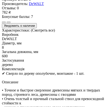
Производитель:
DeWALT
Отзывы:
0
782 ₴
Бонусные баллы: 7
Уведомить о наличии
Характеристики:
(Смотреть все)
Виробник
DeWALT
Діаметр, мм
8
Загальна довжина, мм
600
Застосування
дерево
Комплектація
✔ Cверлo по дереву ополубочне, монтажне - 1 шт.
Описание
• Точное и быстрое сверление древесины мягких и твердых
пород, строевого леса, древесины с гвоздями
• Очень толстый и прочный стальной ствол для превосходной
стойкости к