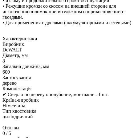
• излому и продолжительного срока эксплуатации
• Режущие кромки со скосом на внешней стороне для
исключения поломок при возможном соприкосновении с
гвоздями.
• Для применения с дрелями (аккумуляторными и сетевыми)
Характеристики
Виробник
DeWALT
Діаметр, мм
8
Загальна довжина, мм
600
Застосування
дерево
Комплектація
✔ Cверлo по дереву ополубочне, монтажне - 1 шт.
Країна-виробник
Німеччина
Тип хвостовика
циліндричний
Отзывы
0
/ 5