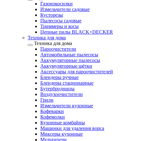
Газонокосилки
Измельчители садовые
Кусторезы
Пылесосы садовые
Триммеры и косы
Цепные пилы BLACK+DECKER
Техника для дома
Техника для дома
Пароочистители
Автомобильные пылесосы
Аккумуляторные пылесосы
Аккумуляторные щётки
Аксессуары для пароочистителей
Блендеры ручные
Блендеры стационарные
Бутербродницы
Воздухоочистители
Грили
Измельчители кухонные
Кофеварки
Кофемолки
Кухонные комбайны
Машинки для удаления ворса
Миксеры кухонные
Мультипечи