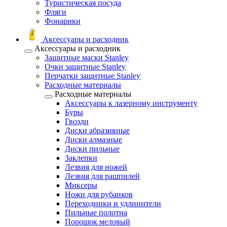
Туристическая посуда
Фляги
Фонарики
Аксессуары и расходник
Аксессуары и расходник
Защитные маски Stanley
Очки защитные Stanley
Перчатки защитные Stanley
Расходные материалы
Расходные материалы
Аксессуары к лазерному инструменту
Буры
Гвозди
Диски абразивные
Диски алмазные
Диски пильные
Заклепки
Лезвия для ножей
Лезвия для рашпилей
Миксеры
Ножи для рубанков
Переходники и удлинители
Пильные полотна
Порошок меловый