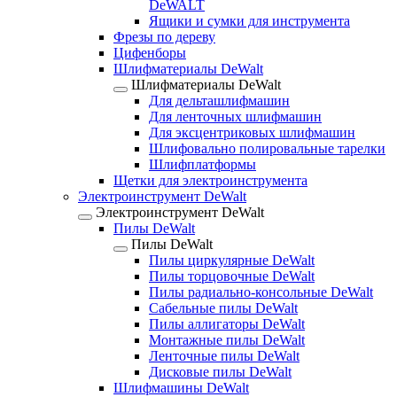
DeWALT
Ящики и сумки для инструмента
Фрезы по дереву
Цифенборы
Шлифматериалы DeWalt
Шлифматериалы DeWalt
Для дельташлифмашин
Для ленточных шлифмашин
Для эксцентриковых шлифмашин
Шлифовально полировальные тарелки
Шлифплатформы
Щетки для электроинструмента
Электроинструмент DeWalt
Электроинструмент DeWalt
Пилы DeWalt
Пилы DeWalt
Пилы циркулярные DeWalt
Пилы торцовочные DeWalt
Пилы радиально-консольные DeWalt
Сабельные пилы DeWalt
Пилы аллигаторы DeWalt
Монтажные пилы DeWalt
Ленточные пилы DeWalt
Дисковые пилы DeWalt
Шлифмашины DeWalt