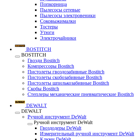
Попкорница
Пылесосы сетевые
Пылесосы электровеники
Соковыжималки
Тостеры
Утюги
Электрочайники
BOSTITCH
BOSTITCH
Гвозди Bostitch
Компрессоры Bostitch
Пистолеты гвоздозабивные Bostitch
Пистолеты скобозабивные Bostitch
Пистолеты шпилькозабивные Bostitch
Скобы Bostitch
Степлеры механические пневматические Bostitch
DEWALT
DEWALT
Ручной инструмент DeWalt
Ручной инструмент DeWalt
Гвоздодеры DeWalt
Измерительный ручной инструмент DeWalt
Ключи DeWalt