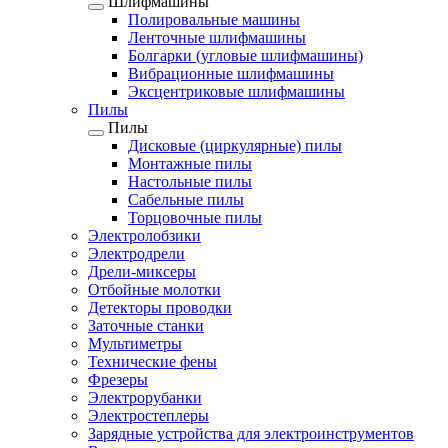
Шлифмашины
Полировальные машины
Ленточные шлифмашины
Болгарки (угловые шлифмашины)
Вибрационные шлифмашины
Эксцентриковые шлифмашины
Пилы
Пилы
Дисковые (циркулярные) пилы
Монтажные пилы
Настольные пилы
Сабельные пилы
Торцовочные пилы
Электролобзики
Электродрели
Дрели-миксеры
Отбойные молотки
Детекторы проводки
Заточные станки
Мультиметры
Технические фены
Фрезеры
Электрорубанки
Электростеплеры
Зарядные устройства для электроинструментов