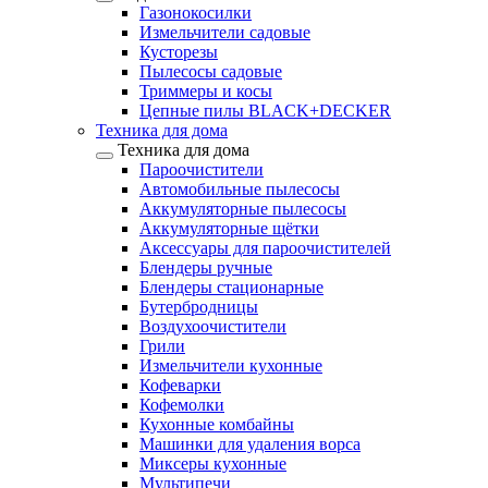
Газонокосилки
Измельчители садовые
Кусторезы
Пылесосы садовые
Триммеры и косы
Цепные пилы BLACK+DECKER
Техника для дома
Техника для дома
Пароочистители
Автомобильные пылесосы
Аккумуляторные пылесосы
Аккумуляторные щётки
Аксессуары для пароочистителей
Блендеры ручные
Блендеры стационарные
Бутербродницы
Воздухоочистители
Грили
Измельчители кухонные
Кофеварки
Кофемолки
Кухонные комбайны
Машинки для удаления ворса
Миксеры кухонные
Мультипечи