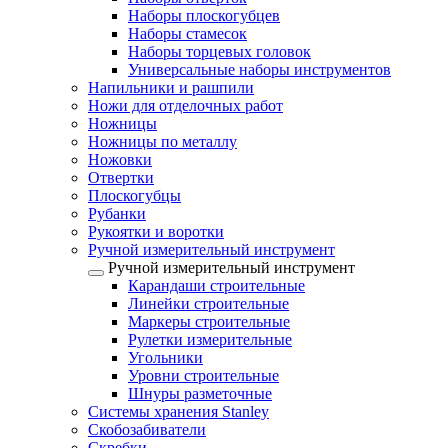
Наборы плоскогубцев
Наборы стамесок
Наборы торцевых головок
Универсальные наборы инструментов
Напильники и рашпили
Ножи для отделочных работ
Ножницы
Ножницы по металлу
Ножовки
Отвертки
Плоскогубцы
Рубанки
Рукоятки и воротки
Ручной измерительный инструмент
Ручной измерительный инструмент
Карандаши строительные
Линейки строительные
Маркеры строительные
Рулетки измерительные
Угольники
Уровни строительные
Шнуры разметочные
Системы хранения Stanley
Скобозабиватели
Скребки