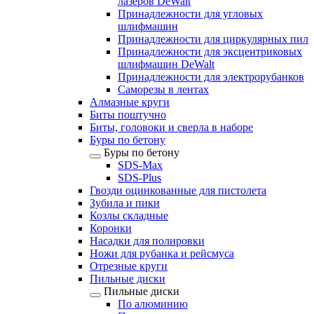
лазеров DeWalt
Принадлежности для угловых
шлифмашин
Принадлежности для циркулярных пил
Принадлежности для эксцентриковых
шлифмашин DeWalt
Принадлежности для электрорубанков
Саморезы в лентах
Алмазные круги
Биты поштучно
Биты, головоки и сверла в наборе
Буры по бетону
Буры по бетону
SDS-Max
SDS-Plus
Гвозди оцинкованные для пистолета
Зубила и пики
Козлы складные
Коронки
Насадки для полировки
Ножи для рубанка и рейсмуса
Отрезные круги
Пильные диски
Пильные диски
По алюминию