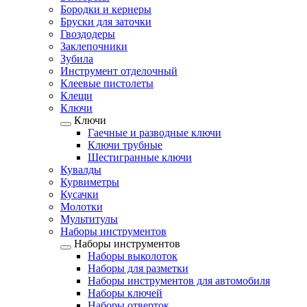
Бородки и кернеры
Бруски для заточки
Гвоздодеры
Заклепочники
Зубила
Инструмент отделочный
Клеевые пистолеты
Клещи
Ключи
Ключи
Гаечные и разводные ключи
Ключи трубные
Шестигранные ключи
Кувалды
Курвиметры
Кусачки
Молотки
Мультитулы
Наборы инструментов
Наборы инструментов
Наборы выколоток
Наборы для разметки
Наборы инструментов для автомобиля
Наборы ключей
Наборы отверток