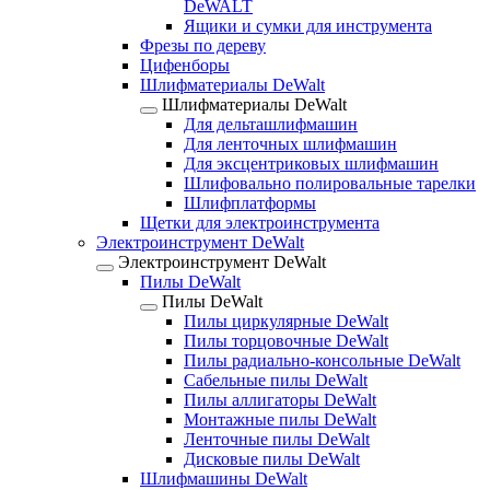
DeWALT
Ящики и сумки для инструмента
Фрезы по дереву
Цифенборы
Шлифматериалы DeWalt
Шлифматериалы DeWalt
Для дельташлифмашин
Для ленточных шлифмашин
Для эксцентриковых шлифмашин
Шлифовально полировальные тарелки
Шлифплатформы
Щетки для электроинструмента
Электроинструмент DeWalt
Электроинструмент DeWalt
Пилы DeWalt
Пилы DeWalt
Пилы циркулярные DeWalt
Пилы торцовочные DeWalt
Пилы радиально-консольные DeWalt
Сабельные пилы DeWalt
Пилы аллигаторы DeWalt
Монтажные пилы DeWalt
Ленточные пилы DeWalt
Дисковые пилы DeWalt
Шлифмашины DeWalt