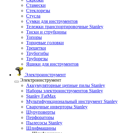
Стамески
Стеклорезы
Стусла
Сумки для инструментов
Тележки транспортировочные Stanley
Тиски и струбцины
Топоры
Торцевые головки
Трещетки
Трубогибы
Труборезы
Ящики для инструментов
Электроинструмент
Электроинструмент
Аккумуляторные цепные пилы Stanley
Наборы электроинструментов Stanley
Stanley FatMax
Мультифункциональный инструмент Stanley
Сварочные инверторы Stanley
Шуруповерты
Перфораторы
Пылесосы Stanley
Шлифмашины