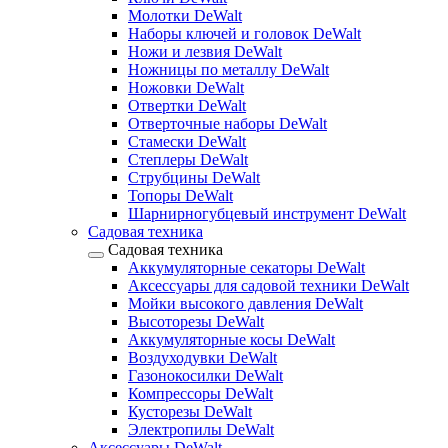
Молотки DeWalt
Наборы ключей и головок DeWalt
Ножи и лезвия DeWalt
Ножницы по металлу DeWalt
Ножовки DeWalt
Отвертки DeWalt
Отверточные наборы DeWalt
Стамески DeWalt
Степлеры DeWalt
Струбцины DeWalt
Топоры DeWalt
Шарнирногубцевый инструмент DeWalt
Садовая техника
Садовая техника
Аккумуляторные секаторы DeWalt
Аксессуары для садовой техники DeWalt
Мойки высокого давления DeWalt
Высоторезы DeWalt
Аккумуляторные косы DeWalt
Воздуходувки DeWalt
Газонокосилки DeWalt
Компрессоры DeWalt
Кусторезы DeWalt
Электропилы DeWalt
Аксессуары DeWalt