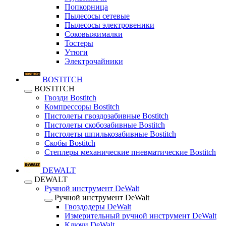
Попкорница
Пылесосы сетевые
Пылесосы электровеники
Соковыжималки
Тостеры
Утюги
Электрочайники
BOSTITCH
BOSTITCH
Гвозди Bostitch
Компрессоры Bostitch
Пистолеты гвоздозабивные Bostitch
Пистолеты скобозабивные Bostitch
Пистолеты шпилькозабивные Bostitch
Скобы Bostitch
Степлеры механические пневматические Bostitch
DEWALT
DEWALT
Ручной инструмент DeWalt
Ручной инструмент DeWalt
Гвоздодеры DeWalt
Измерительный ручной инструмент DeWalt
Ключи DeWalt