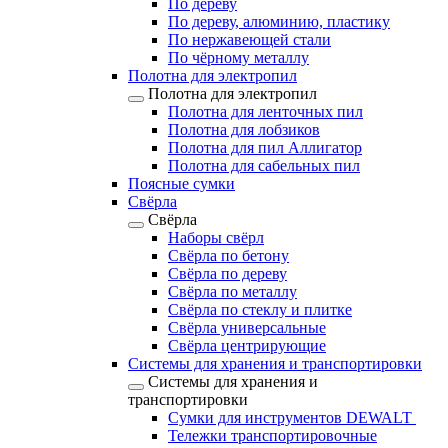
По дереву
По дереву, алюминию, пластику
По нержавеющей стали
По чёрному металлу
Полотна для электропил
Полотна для электропил
Полотна для ленточных пил
Полотна для лобзиков
Полотна для пил Аллигатор
Полотна для сабельных пил
Поясные сумки
Свёрла
Свёрла
Наборы свёрл
Свёрла по бетону
Свёрла по дереву
Свёрла по металлу
Свёрла по стеклу и плитке
Свёрла универсальные
Свёрла центрирующие
Системы для хранения и транспортировки
Системы для хранения и
транспортировки
Сумки для инструментов DEWALT
Тележки транспортировочные