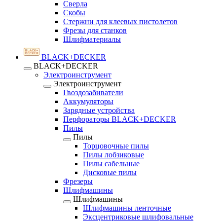
Сверла
Скобы
Стержни для клеевых пистолетов
Фрезы для станков
Шлифматериалы
BLACK+DECKER
BLACK+DECKER
Электроинструмент
Электроинструмент
Гвоздозабиватели
Аккумуляторы
Зарядные устройства
Перфораторы BLACK+DECKER
Пилы
Пилы
Торцовочные пилы
Пилы лобзиковые
Пилы сабельные
Дисковые пилы
Фрезеры
Шлифмашины
Шлифмашины
Шлифмашины ленточные
Эксцентриковые шлифовальные