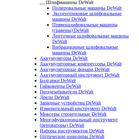
Шлифмашины DeWalt
Полировальные машины DeWalt
Эксцентриковые шлифовальные
машины DeWalt
Прямошлифовальные машины
(граверы) DeWalt
Ленточные шлифовальные машины
DeWalt
Вибрационные шлифовальные
машины DeWalt
Аккумуляторы DeWalt
Аккумуляторные компрессоры DeWalt
Аккумуляторные фонари DeWalt
Аккумуляторный инструмент DeWalt
Болгарки DeWalt
Гайковерты DeWalt
Гвоздезабиватели DeWalt
Дрели DeWalt
Зарядные устройства DeWalt
Измерительный инструмент DeWalt
Миксеры строительные DeWalt
Многофункциональный инструмент
(реноваторы) DeWalt
Наборы инструментов DeWalt
Оптические нивелиры DeWalt