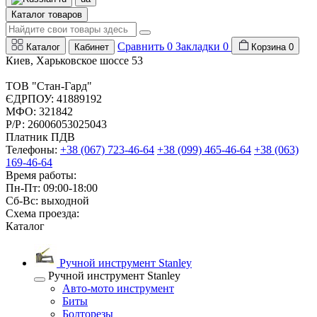
Каталог товаров
Сравнить
0
Закладки
0
Каталог
Кабинет
Корзина
0
Киев, Харьковское шоссе 53
ТОВ "Стан-Гард"
ЄДРПОУ: 41889192
МФО: 321842
Р/Р: 26006053025043
Платник ПДВ
Телефоны:
+38 (067) 723-46-64
+38 (099) 465-46-64
+38 (063)
169-46-64
Время работы:
Пн-Пт: 09:00-18:00
Сб-Вс: выходной
Схема проезда:
Каталог
Ручной инструмент Stanley
Ручной инструмент Stanley
Авто-мото инструмент
Биты
Болторезы