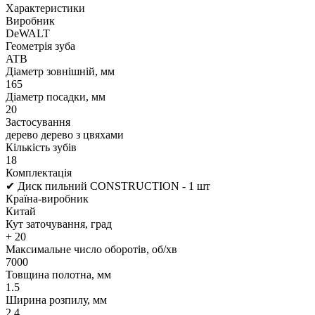
Характеристики
Виробник
DeWALT
Геометрія зуба
ATB
Діаметр зовнішній, мм
165
Діаметр посадки, мм
20
Застосування
дерево дерево з цвяхами
Кількість зубів
18
Комплектація
✔ Диск пильний CONSTRUCTION - 1 шт
Країна-виробник
Китай
Кут заточування, град
+ 20
Максимальне число оборотів, об/хв
7000
Товщина полотна, мм
1.5
Ширина розпилу, мм
2.4