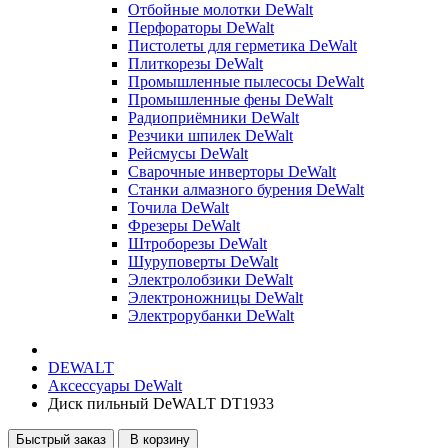
Отбойные молотки DeWalt
Перфораторы DeWalt
Пистолеты для герметика DeWalt
Плиткорезы DeWalt
Промышленные пылесосы DeWalt
Промышленные фены DeWalt
Радиоприёмники DeWalt
Резчики шпилек DeWalt
Рейсмусы DeWalt
Сварочные инверторы DeWalt
Станки алмазного бурения DeWalt
Точила DeWalt
Фрезеры DeWalt
Штроборезы DeWalt
Шуруповерты DeWalt
Электролобзики DeWalt
Электроножницы DeWalt
Электрорубанки DeWalt
DEWALT
Аксессуары DeWalt
Диск пильный DeWALT DT1933
Быстрый заказ
В корзину