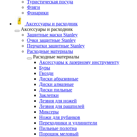
Туристическая посуда
Фляги
Фонарики
Аксессуары и расходник
Аксессуары и расходник
Защитные маски Stanley
Очки защитные Stanley
Перчатки защитные Stanley
Расходные материалы
Расходные материалы
Аксессуары к лазерному инструменту
Буры
Гвозди
Диски абразивные
Диски алмазные
Диски пильные
Заклепки
Лезвия для ножей
Лезвия для рашпилей
Миксеры
Ножи для рубанков
Переходники и удлинители
Пильные полотна
Порошок меловый