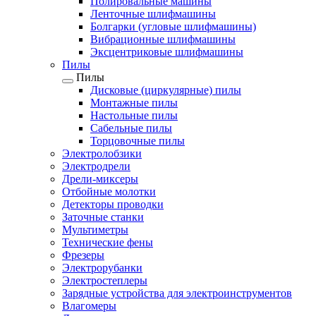
Полировальные машины
Ленточные шлифмашины
Болгарки (угловые шлифмашины)
Вибрационные шлифмашины
Эксцентриковые шлифмашины
Пилы
Пилы
Дисковые (циркулярные) пилы
Монтажные пилы
Настольные пилы
Сабельные пилы
Торцовочные пилы
Электролобзики
Электродрели
Дрели-миксеры
Отбойные молотки
Детекторы проводки
Заточные станки
Мультиметры
Технические фены
Фрезеры
Электрорубанки
Электростеплеры
Зарядные устройства для электроинструментов
Влагомеры