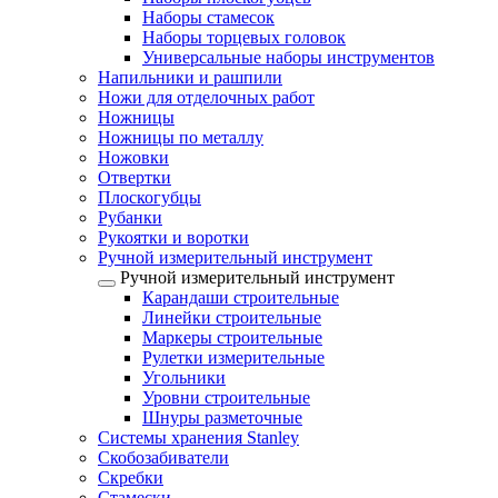
Наборы стамесок
Наборы торцевых головок
Универсальные наборы инструментов
Напильники и рашпили
Ножи для отделочных работ
Ножницы
Ножницы по металлу
Ножовки
Отвертки
Плоскогубцы
Рубанки
Рукоятки и воротки
Ручной измерительный инструмент
Ручной измерительный инструмент
Карандаши строительные
Линейки строительные
Маркеры строительные
Рулетки измерительные
Угольники
Уровни строительные
Шнуры разметочные
Системы хранения Stanley
Скобозабиватели
Скребки
Стамески