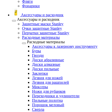
Фляги
Фонарики
Аксессуары и расходник
Аксессуары и расходник
Защитные маски Stanley
Очки защитные Stanley
Перчатки защитные Stanley
Расходные материалы
Расходные материалы
Аксессуары к лазерному инструменту
Буры
Гвозди
Диски абразивные
Диски алмазные
Диски пильные
Заклепки
Лезвия для ножей
Лезвия для рашпилей
Миксеры
Ножи для рубанков
Переходники и удлинители
Пильные полотна
Порошок меловый
Сверла