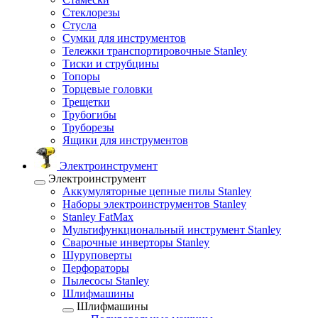
Стеклорезы
Стусла
Сумки для инструментов
Тележки транспортировочные Stanley
Тиски и струбцины
Топоры
Торцевые головки
Трещетки
Трубогибы
Труборезы
Ящики для инструментов
Электроинструмент
Электроинструмент
Аккумуляторные цепные пилы Stanley
Наборы электроинструментов Stanley
Stanley FatMax
Мультифункциональный инструмент Stanley
Сварочные инверторы Stanley
Шуруповерты
Перфораторы
Пылесосы Stanley
Шлифмашины
Шлифмашины