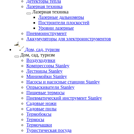
Детекторы тепла
Лазерная техника
Лазерная техника
Лазерные дальномеры
Построители плоскостей
Уровни лазерные
Пневмоинструмент
Аккумуляторы для электроинструментов
Дом, сад, туризм
Дом, сад, туризм
Воздуходувки
Компрессоры Stanley
Лестницы Stanley
Минимойки Stanley
Насосы и насосные станции Stanley
Опрыскиватели Stanley
Пищевые термосы
Пневматический инструмент Stanley
Садовые ножи
Садовые пилы
Термобоксы
Термосы
Термочашки
Туристическая посуда