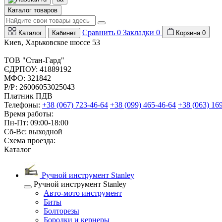
Каталог товаров
Сравнить
0
Закладки
0
Каталог
Кабинет
Корзина
0
Киев, Харьковское шоссе 53
ТОВ "Стан-Гард"
ЄДРПОУ: 41889192
МФО: 321842
Р/Р: 26006053025043
Платник ПДВ
Телефоны:
+38 (067) 723-46-64
+38 (099) 465-46-64
+38 (063) 16
Время работы:
Пн-Пт: 09:00-18:00
Сб-Вс: выходной
Схема проезда:
Каталог
Ручной инструмент Stanley
Ручной инструмент Stanley
Авто-мото инструмент
Биты
Болторезы
Бородки и кернеры