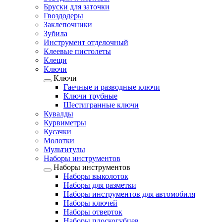
Бруски для заточки
Гвоздодеры
Заклепочники
Зубила
Инструмент отделочный
Клеевые пистолеты
Клещи
Ключи
Ключи
Гаечные и разводные ключи
Ключи трубные
Шестигранные ключи
Кувалды
Курвиметры
Кусачки
Молотки
Мультитулы
Наборы инструментов
Наборы инструментов
Наборы выколоток
Наборы для разметки
Наборы инструментов для автомобиля
Наборы ключей
Наборы отверток
Наборы плоскогубцев