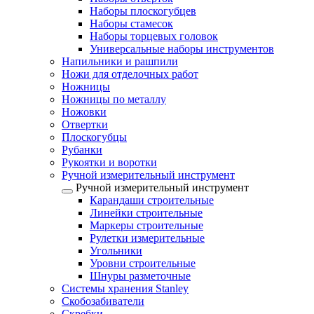
Наборы плоскогубцев
Наборы стамесок
Наборы торцевых головок
Универсальные наборы инструментов
Напильники и рашпили
Ножи для отделочных работ
Ножницы
Ножницы по металлу
Ножовки
Отвертки
Плоскогубцы
Рубанки
Рукоятки и воротки
Ручной измерительный инструмент
Ручной измерительный инструмент
Карандаши строительные
Линейки строительные
Маркеры строительные
Рулетки измерительные
Угольники
Уровни строительные
Шнуры разметочные
Системы хранения Stanley
Скобозабиватели
Скребки