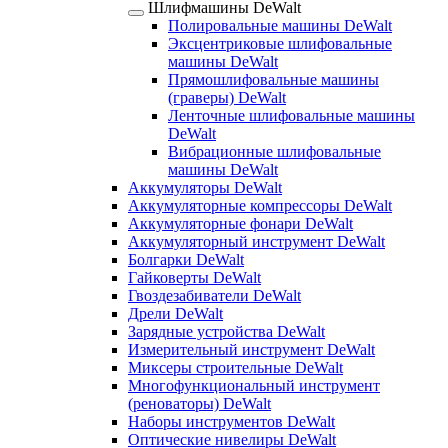
Шлифмашины DeWalt
Полировальные машины DeWalt
Эксцентриковые шлифовальные
машины DeWalt
Прямошлифовальные машины
(граверы) DeWalt
Ленточные шлифовальные машины
DeWalt
Вибрационные шлифовальные
машины DeWalt
Аккумуляторы DeWalt
Аккумуляторные компрессоры DeWalt
Аккумуляторные фонари DeWalt
Аккумуляторный инструмент DeWalt
Болгарки DeWalt
Гайковерты DeWalt
Гвоздезабиватели DeWalt
Дрели DeWalt
Зарядные устройства DeWalt
Измерительный инструмент DeWalt
Миксеры строительные DeWalt
Многофункциональный инструмент
(реноваторы) DeWalt
Наборы инструментов DeWalt
Оптические нивелиры DeWalt