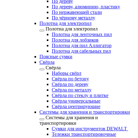
По дереву
По дереву, алюминию, пластику
По нержавеющей стали
По чёрному металлу
Полотна для электропил
Полотна для электропил
Полотна для ленточных пил
Полотна для лобзиков
Полотна для пил Аллигатор
Полотна для сабельных пил
Поясные сумки
Свёрла
Свёрла
Наборы свёрл
Свёрла по бетону
Свёрла по дереву
Свёрла по металлу
Свёрла по стеклу и плитке
Свёрла универсальные
Свёрла центрирующие
Системы для хранения и транспортировки
Системы для хранения и
транспортировки
Сумки для инструментов DEWALT
Тележки транспортировочные