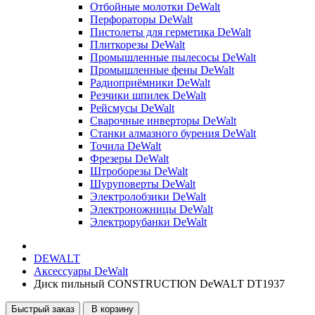
Отбойные молотки DeWalt
Перфораторы DeWalt
Пистолеты для герметика DeWalt
Плиткорезы DeWalt
Промышленные пылесосы DeWalt
Промышленные фены DeWalt
Радиоприёмники DeWalt
Резчики шпилек DeWalt
Рейсмусы DeWalt
Сварочные инверторы DeWalt
Станки алмазного бурения DeWalt
Точила DeWalt
Фрезеры DeWalt
Штроборезы DeWalt
Шуруповерты DeWalt
Электролобзики DeWalt
Электроножницы DeWalt
Электрорубанки DeWalt
DEWALT
Аксессуары DeWalt
Диск пильный СONSTRUCTION DeWALT DT1937
Быстрый заказ
В корзину