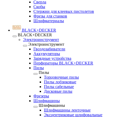
Сверла
Скобы
Стержни для клеевых пистолетов
Фрезы для станков
Шлифматериалы
BLACK+DECKER
BLACK+DECKER
Электроинструмент
Электроинструмент
Гвоздозабиватели
Аккумуляторы
Зарядные устройства
Перфораторы BLACK+DECKER
Пилы
Пилы
Торцовочные пилы
Пилы лобзиковые
Пилы сабельные
Дисковые пилы
Фрезеры
Шлифмашины
Шлифмашины
Шлифмашины ленточные
Эксцентриковые шлифовальные