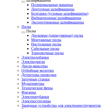
Шлифмашины
Полировальные машины
Ленточные шлифмашины
Болгарки (угловые шлифмашины)
Вибрационные шлифмашины
Эксцентриковые шлифмашины
Пилы
Пилы
Дисковые (циркулярные) пилы
Монтажные пилы
Настольные пилы
Сабельные пилы
Торцовочные пилы
Электролобзики
Электродрели
Дрели-миксеры
Отбойные молотки
Детекторы проводки
Заточные станки
Мультиметры
Технические фены
Фрезеры
Электрорубанки
Электростеплеры
Зарядные устройства для электроинструментов