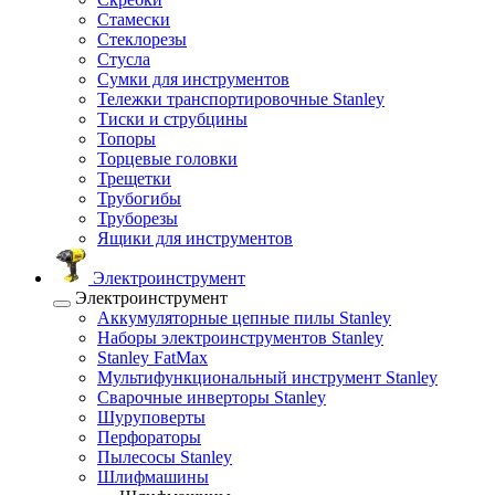
Стамески
Стеклорезы
Стусла
Сумки для инструментов
Тележки транспортировочные Stanley
Тиски и струбцины
Топоры
Торцевые головки
Трещетки
Трубогибы
Труборезы
Ящики для инструментов
Электроинструмент
Электроинструмент
Аккумуляторные цепные пилы Stanley
Наборы электроинструментов Stanley
Stanley FatMax
Мультифункциональный инструмент Stanley
Сварочные инверторы Stanley
Шуруповерты
Перфораторы
Пылесосы Stanley
Шлифмашины