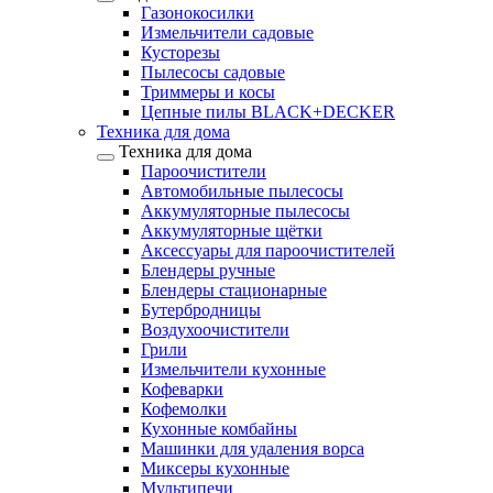
Газонокосилки
Измельчители садовые
Кусторезы
Пылесосы садовые
Триммеры и косы
Цепные пилы BLACK+DECKER
Техника для дома
Техника для дома
Пароочистители
Автомобильные пылесосы
Аккумуляторные пылесосы
Аккумуляторные щётки
Аксессуары для пароочистителей
Блендеры ручные
Блендеры стационарные
Бутербродницы
Воздухоочистители
Грили
Измельчители кухонные
Кофеварки
Кофемолки
Кухонные комбайны
Машинки для удаления ворса
Миксеры кухонные
Мультипечи