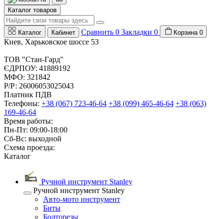
Каталог товаров
Сравнить
0
Закладки
0
Каталог
Кабинет
Корзина
0
Киев, Харьковское шоссе 53
ТОВ "Стан-Гард"
ЄДРПОУ: 41889192
МФО: 321842
Р/Р: 26006053025043
Платник ПДВ
Телефоны:
+38 (067) 723-46-64
+38 (099) 465-46-64
+38 (063)
169-46-64
Время работы:
Пн-Пт: 09:00-18:00
Сб-Вс: выходной
Схема проезда:
Каталог
Ручной инструмент Stanley
Ручной инструмент Stanley
Авто-мото инструмент
Биты
Болторезы