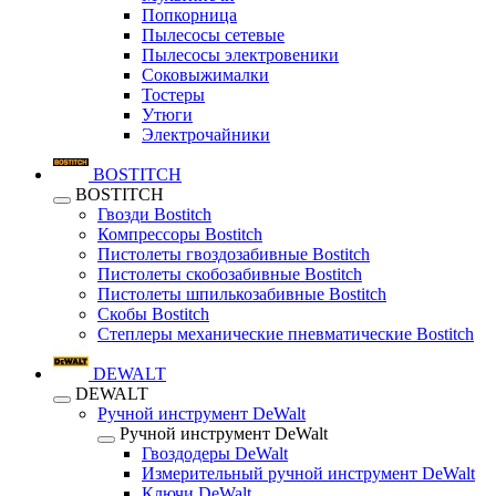
Попкорница
Пылесосы сетевые
Пылесосы электровеники
Соковыжималки
Тостеры
Утюги
Электрочайники
BOSTITCH
BOSTITCH
Гвозди Bostitch
Компрессоры Bostitch
Пистолеты гвоздозабивные Bostitch
Пистолеты скобозабивные Bostitch
Пистолеты шпилькозабивные Bostitch
Скобы Bostitch
Степлеры механические пневматические Bostitch
DEWALT
DEWALT
Ручной инструмент DeWalt
Ручной инструмент DeWalt
Гвоздодеры DeWalt
Измерительный ручной инструмент DeWalt
Ключи DeWalt