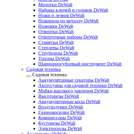
Молотки DeWalt
Наборы ключей и головок DeWalt
Ножи и лезвия DeWalt
Ножницы по металлу DeWalt
Ножовки DeWalt
Отвертки DeWalt
Отверточные наборы DeWalt
Стамески DeWalt
Степлеры DeWalt
Струбцины DeWalt
Топоры DeWalt
Шарнирногубцевый инструмент DeWalt
Садовая техника
Садовая техника
Аккумуляторные секаторы DeWalt
Аксессуары для садовой техники DeWalt
Мойки высокого давления DeWalt
Высоторезы DeWalt
Аккумуляторные косы DeWalt
Воздуходувки DeWalt
Газонокосилки DeWalt
Компрессоры DeWalt
Кусторезы DeWalt
Электропилы DeWalt
Аксессуары DeWalt