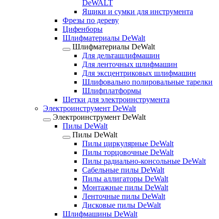
DeWALT
Ящики и сумки для инструмента
Фрезы по дереву
Цифенборы
Шлифматериалы DeWalt
Шлифматериалы DeWalt
Для дельташлифмашин
Для ленточных шлифмашин
Для эксцентриковых шлифмашин
Шлифовально полировальные тарелки
Шлифплатформы
Щетки для электроинструмента
Электроинструмент DeWalt
Электроинструмент DeWalt
Пилы DeWalt
Пилы DeWalt
Пилы циркулярные DeWalt
Пилы торцовочные DeWalt
Пилы радиально-консольные DeWalt
Сабельные пилы DeWalt
Пилы аллигаторы DeWalt
Монтажные пилы DeWalt
Ленточные пилы DeWalt
Дисковые пилы DeWalt
Шлифмашины DeWalt