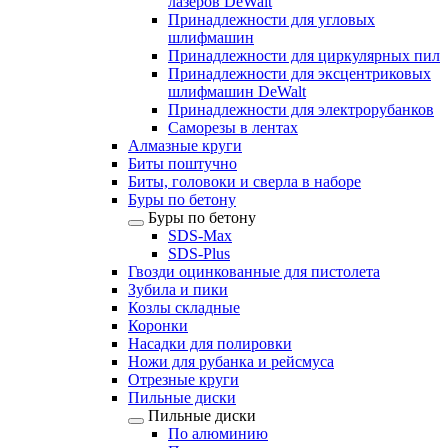
лазеров DeWalt
Принадлежности для угловых
шлифмашин
Принадлежности для циркулярных пил
Принадлежности для эксцентриковых
шлифмашин DeWalt
Принадлежности для электрорубанков
Саморезы в лентах
Алмазные круги
Биты поштучно
Биты, головоки и сверла в наборе
Буры по бетону
Буры по бетону
SDS-Max
SDS-Plus
Гвозди оцинкованные для пистолета
Зубила и пики
Козлы складные
Коронки
Насадки для полировки
Ножи для рубанка и рейсмуса
Отрезные круги
Пильные диски
Пильные диски
По алюминию