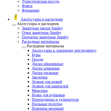
Туристическая посуда
Фляги
Фонарики
Аксессуары и расходник
Аксессуары и расходник
Защитные маски Stanley
Очки защитные Stanley
Перчатки защитные Stanley
Расходные материалы
Расходные материалы
Аксессуары к лазерному инструменту
Буры
Гвозди
Диски абразивные
Диски алмазные
Диски пильные
Заклепки
Лезвия для ножей
Лезвия для рашпилей
Миксеры
Ножи для рубанков
Переходники и удлинители
Пильные полотна
Порошок меловый