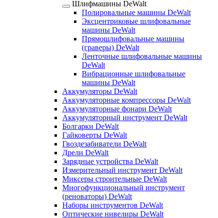
Шлифмашины DeWalt
Полировальные машины DeWalt
Эксцентриковые шлифовальные
машины DeWalt
Прямошлифовальные машины
(граверы) DeWalt
Ленточные шлифовальные машины
DeWalt
Вибрационные шлифовальные
машины DeWalt
Аккумуляторы DeWalt
Аккумуляторные компрессоры DeWalt
Аккумуляторные фонари DeWalt
Аккумуляторный инструмент DeWalt
Болгарки DeWalt
Гайковерты DeWalt
Гвоздезабиватели DeWalt
Дрели DeWalt
Зарядные устройства DeWalt
Измерительный инструмент DeWalt
Миксеры строительные DeWalt
Многофункциональный инструмент
(реноваторы) DeWalt
Наборы инструментов DeWalt
Оптические нивелиры DeWalt