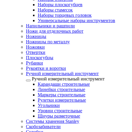
Наборы плоскогубцев
Наборы стамесок
Наборы торцевых головок
Универсальные наборы инструментов
Напильники и рашпили
Ножи для отделочных работ
Ножницы
Ножницы по металлу
Ножовки
Отвертки
Плоскогубцы
Рубанки
Рукоятки и воротки
Ручной измерительный инструмент
Ручной измерительный инструмент
Карандаши строительные
Линейки строительные
Маркеры строительные
Рулетки измерительные
Угольники
Уровни строительные
Шнуры разметочные
Системы хранения Stanley
Скобозабиватели
Скребки