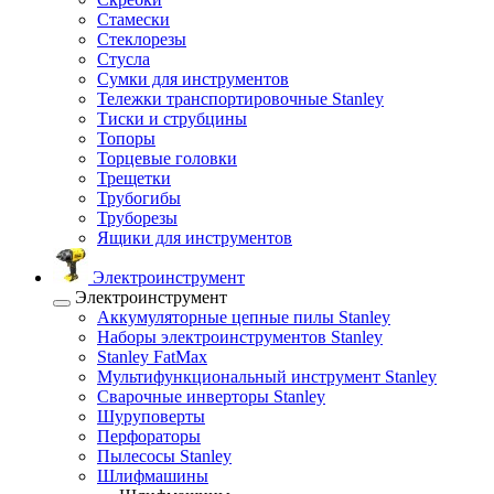
Стамески
Стеклорезы
Стусла
Сумки для инструментов
Тележки транспортировочные Stanley
Тиски и струбцины
Топоры
Торцевые головки
Трещетки
Трубогибы
Труборезы
Ящики для инструментов
Электроинструмент
Электроинструмент
Аккумуляторные цепные пилы Stanley
Наборы электроинструментов Stanley
Stanley FatMax
Мультифункциональный инструмент Stanley
Сварочные инверторы Stanley
Шуруповерты
Перфораторы
Пылесосы Stanley
Шлифмашины