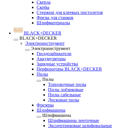
Сверла
Скобы
Стержни для клеевых пистолетов
Фрезы для станков
Шлифматериалы
BLACK+DECKER
BLACK+DECKER
Электроинструмент
Электроинструмент
Гвоздозабиватели
Аккумуляторы
Зарядные устройства
Перфораторы BLACK+DECKER
Пилы
Пилы
Торцовочные пилы
Пилы лобзиковые
Пилы сабельные
Дисковые пилы
Фрезеры
Шлифмашины
Шлифмашины
Шлифмашины ленточные
Эксцентриковые шлифовальные