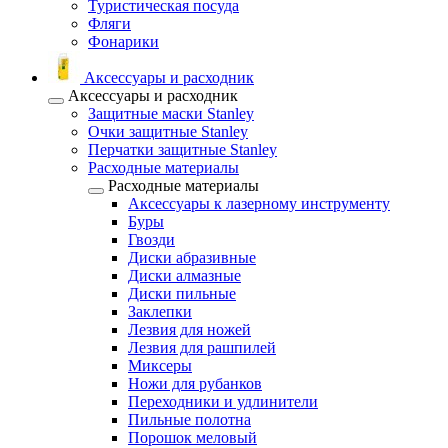
Туристическая посуда
Фляги
Фонарики
Аксессуары и расходник
Аксессуары и расходник
Защитные маски Stanley
Очки защитные Stanley
Перчатки защитные Stanley
Расходные материалы
Расходные материалы
Аксессуары к лазерному инструменту
Буры
Гвозди
Диски абразивные
Диски алмазные
Диски пильные
Заклепки
Лезвия для ножей
Лезвия для рашпилей
Миксеры
Ножи для рубанков
Переходники и удлинители
Пильные полотна
Порошок меловый