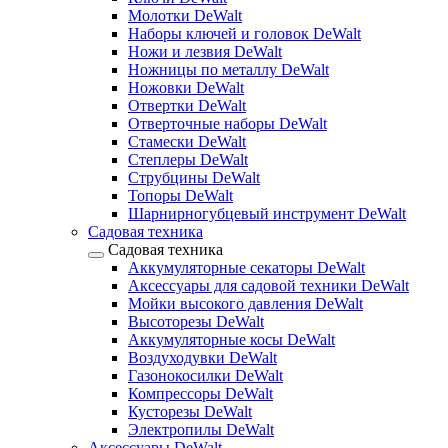
Молотки DeWalt
Наборы ключей и головок DeWalt
Ножи и лезвия DeWalt
Ножницы по металлу DeWalt
Ножовки DeWalt
Отвертки DeWalt
Отверточные наборы DeWalt
Стамески DeWalt
Степлеры DeWalt
Струбцины DeWalt
Топоры DeWalt
Шарнирногубцевый инструмент DeWalt
Садовая техника
Садовая техника
Аккумуляторные секаторы DeWalt
Аксессуары для садовой техники DeWalt
Мойки высокого давления DeWalt
Высоторезы DeWalt
Аккумуляторные косы DeWalt
Воздуходувки DeWalt
Газонокосилки DeWalt
Компрессоры DeWalt
Кусторезы DeWalt
Электропилы DeWalt
Аксессуары DeWalt