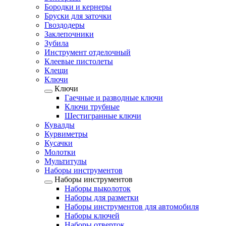
Бородки и кернеры
Бруски для заточки
Гвоздодеры
Заклепочники
Зубила
Инструмент отделочный
Клеевые пистолеты
Клещи
Ключи
Ключи
Гаечные и разводные ключи
Ключи трубные
Шестигранные ключи
Кувалды
Курвиметры
Кусачки
Молотки
Мультитулы
Наборы инструментов
Наборы инструментов
Наборы выколоток
Наборы для разметки
Наборы инструментов для автомобиля
Наборы ключей
Наборы отверток