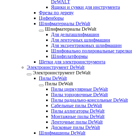
DeWALT
Ящики и сумки для инструмента
Фрезы по дереву
Цифенборы
Шлифматериалы DeWalt
Шлифматериалы DeWalt
Для дельташлифмашин
Для ленточных шлифмашин
Для эксцентриковых шлифмашин
Шлифовально полировальные тарелки
Шлифплатформы
Щетки для электроинструмента
Электроинструмент DeWalt
Электроинструмент DeWalt
Пилы DeWalt
Пилы DeWalt
Пилы циркулярные DeWalt
Пилы торцовочные DeWalt
Пилы радиально-консольные DeWalt
Сабельные пилы DeWalt
Пилы аллигаторы DeWalt
Монтажные пилы DeWalt
Ленточные пилы DeWalt
Дисковые пилы DeWalt
Шлифмашины DeWalt