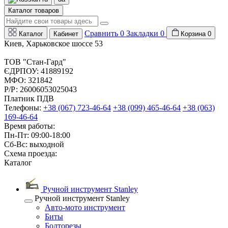
Каталог товаров
Сравнить
0
Закладки
0
Каталог
Кабинет
Корзина
0
Киев, Харьковское шоссе 53
ТОВ "Стан-Гард"
ЄДРПОУ: 41889192
МФО: 321842
Р/Р: 26006053025043
Платник ПДВ
Телефоны:
+38 (067) 723-46-64
+38 (099) 465-46-64
+38 (063)
169-46-64
Время работы:
Пн-Пт: 09:00-18:00
Сб-Вс: выходной
Схема проезда:
Каталог
Ручной инструмент Stanley
Ручной инструмент Stanley
Авто-мото инструмент
Биты
Болторезы