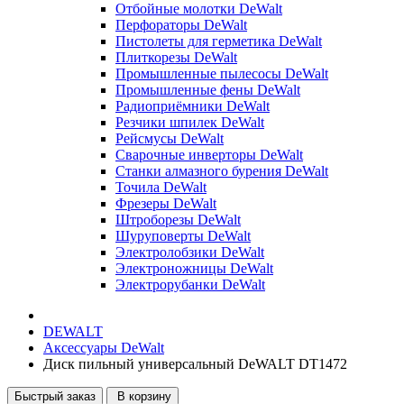
Отбойные молотки DeWalt
Перфораторы DeWalt
Пистолеты для герметика DeWalt
Плиткорезы DeWalt
Промышленные пылесосы DeWalt
Промышленные фены DeWalt
Радиоприёмники DeWalt
Резчики шпилек DeWalt
Рейсмусы DeWalt
Сварочные инверторы DeWalt
Станки алмазного бурения DeWalt
Точила DeWalt
Фрезеры DeWalt
Штроборезы DeWalt
Шуруповерты DeWalt
Электролобзики DeWalt
Электроножницы DeWalt
Электрорубанки DeWalt
DEWALT
Аксессуары DeWalt
Диск пильный универсальный DeWALT DT1472
Быстрый заказ
В корзину