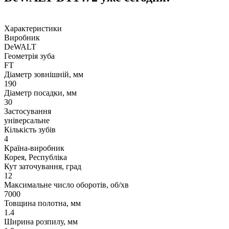
Характеристики
Виробник
DeWALT
Геометрія зуба
FT
Діаметр зовнішній, мм
190
Діаметр посадки, мм
30
Застосування
універсальне
Кількість зубів
4
Країна-виробник
Корея, Республіка
Кут заточування, град
12
Максимальне число оборотів, об/хв
7000
Товщина полотна, мм
1.4
Ширина розпилу, мм