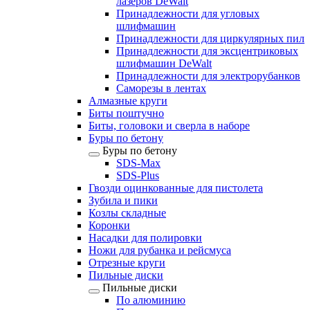
лазеров DeWalt
Принадлежности для угловых
шлифмашин
Принадлежности для циркулярных пил
Принадлежности для эксцентриковых
шлифмашин DeWalt
Принадлежности для электрорубанков
Саморезы в лентах
Алмазные круги
Биты поштучно
Биты, головоки и сверла в наборе
Буры по бетону
Буры по бетону
SDS-Max
SDS-Plus
Гвозди оцинкованные для пистолета
Зубила и пики
Козлы складные
Коронки
Насадки для полировки
Ножи для рубанка и рейсмуса
Отрезные круги
Пильные диски
Пильные диски
По алюминию