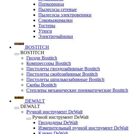
Попкорница
Пылесосы сетевые
Пылесосы электровеники
Соковыжималки
Тостеры
Утюги
Электрочайники
BOSTITCH
BOSTITCH
Гвозди Bostitch
Компрессоры Bostitch
Пистолеты гвоздозабивные Bostitch
Пистолеты скобозабивные Bostitch
Пистолеты шпилькозабивные Bostitch
Скобы Bostitch
Степлеры механические пневматические Bostitch
DEWALT
DEWALT
Ручной инструмент DeWalt
Ручной инструмент DeWalt
Гвоздодеры DeWalt
Измерительный ручной инструмент DeWalt
Ключи DeWalt