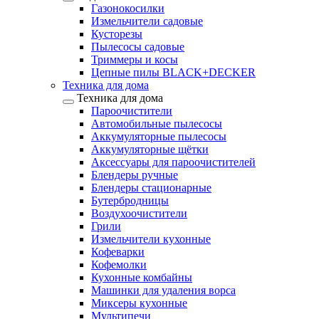
Газонокосилки
Измельчители садовые
Кусторезы
Пылесосы садовые
Триммеры и косы
Цепные пилы BLACK+DECKER
Техника для дома
Техника для дома
Пароочистители
Автомобильные пылесосы
Аккумуляторные пылесосы
Аккумуляторные щётки
Аксессуары для пароочистителей
Блендеры ручные
Блендеры стационарные
Бутербродницы
Воздухоочистители
Грили
Измельчители кухонные
Кофеварки
Кофемолки
Кухонные комбайны
Машинки для удаления ворса
Миксеры кухонные
Мультипечи