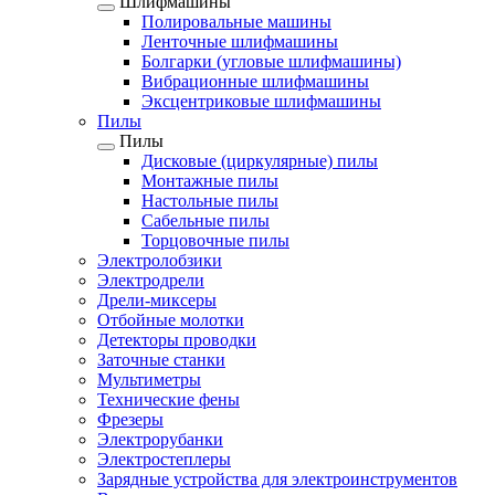
Шлифмашины
Полировальные машины
Ленточные шлифмашины
Болгарки (угловые шлифмашины)
Вибрационные шлифмашины
Эксцентриковые шлифмашины
Пилы
Пилы
Дисковые (циркулярные) пилы
Монтажные пилы
Настольные пилы
Сабельные пилы
Торцовочные пилы
Электролобзики
Электродрели
Дрели-миксеры
Отбойные молотки
Детекторы проводки
Заточные станки
Мультиметры
Технические фены
Фрезеры
Электрорубанки
Электростеплеры
Зарядные устройства для электроинструментов