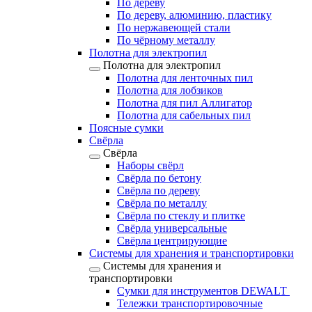
По дереву
По дереву, алюминию, пластику
По нержавеющей стали
По чёрному металлу
Полотна для электропил
Полотна для электропил
Полотна для ленточных пил
Полотна для лобзиков
Полотна для пил Аллигатор
Полотна для сабельных пил
Поясные сумки
Свёрла
Свёрла
Наборы свёрл
Свёрла по бетону
Свёрла по дереву
Свёрла по металлу
Свёрла по стеклу и плитке
Свёрла универсальные
Свёрла центрирующие
Системы для хранения и транспортировки
Системы для хранения и
транспортировки
Сумки для инструментов DEWALT
Тележки транспортировочные