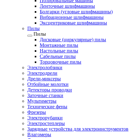
Полировальные машины
Ленточные шлифмашины
Болгарки (угловые шлифмашины)
Вибрационные шлифмашины
Эксцентриковые шлифмашины
Пилы
Пилы
Дисковые (циркулярные) пилы
Монтажные пилы
Настольные пилы
Сабельные пилы
Торцовочные пилы
Электролобзики
Электродрели
Дрели-миксеры
Отбойные молотки
Детекторы проводки
Заточные станки
Мультиметры
Технические фены
Фрезеры
Электрорубанки
Электростеплеры
Зарядные устройства для электроинструментов
Влагомеры