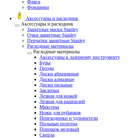
Фляги
Фонарики
Аксессуары и расходник
Аксессуары и расходник
Защитные маски Stanley
Очки защитные Stanley
Перчатки защитные Stanley
Расходные материалы
Расходные материалы
Аксессуары к лазерному инструменту
Буры
Гвозди
Диски абразивные
Диски алмазные
Диски пильные
Заклепки
Лезвия для ножей
Лезвия для рашпилей
Миксеры
Ножи для рубанков
Переходники и удлинители
Пильные полотна
Порошок меловый
Сверла