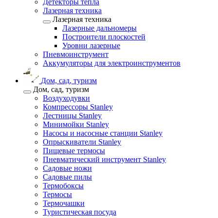
Детекторы тепла
Лазерная техника
Лазерная техника
Лазерные дальномеры
Построители плоскостей
Уровни лазерные
Пневмоинструмент
Аккумуляторы для электроинструментов
Дом, сад, туризм
Дом, сад, туризм
Воздуходувки
Компрессоры Stanley
Лестницы Stanley
Минимойки Stanley
Насосы и насосные станции Stanley
Опрыскиватели Stanley
Пищевые термосы
Пневматический инструмент Stanley
Садовые ножи
Садовые пилы
Термобоксы
Термосы
Термочашки
Туристическая посуда