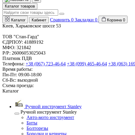
Каталог товаров
Сравнить
0
Закладки
0
Каталог
Кабинет
Корзина
0
Киев, Харьковское шоссе 53
ТОВ "Стан-Гард"
ЄДРПОУ: 41889192
МФО: 321842
Р/Р: 26006053025043
Платник ПДВ
Телефоны:
+38 (067) 723-46-64
+38 (099) 465-46-64
+38 (063) 16
Время работы:
Пн-Пт: 09:00-18:00
Сб-Вс: выходной
Схема проезда:
Каталог
Ручной инструмент Stanley
Ручной инструмент Stanley
Авто-мото инструмент
Биты
Болторезы
Бородки и кернеры