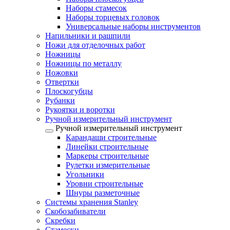
Наборы стамесок
Наборы торцевых головок
Универсальные наборы инструментов
Напильники и рашпили
Ножи для отделочных работ
Ножницы
Ножницы по металлу
Ножовки
Отвертки
Плоскогубцы
Рубанки
Рукоятки и воротки
Ручной измерительный инструмент
Ручной измерительный инструмент
Карандаши строительные
Линейки строительные
Маркеры строительные
Рулетки измерительные
Угольники
Уровни строительные
Шнуры разметочные
Системы хранения Stanley
Скобозабиватели
Скребки
Стамески