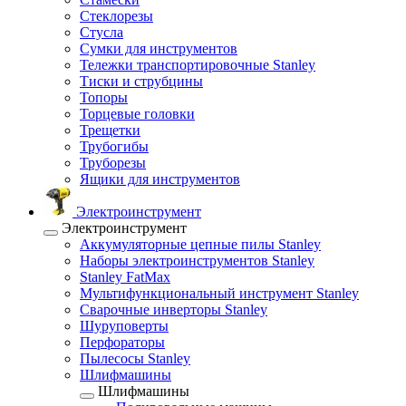
Стеклорезы
Стусла
Сумки для инструментов
Тележки транспортировочные Stanley
Тиски и струбцины
Топоры
Торцевые головки
Трещетки
Трубогибы
Труборезы
Ящики для инструментов
Электроинструмент
Электроинструмент
Аккумуляторные цепные пилы Stanley
Наборы электроинструментов Stanley
Stanley FatMax
Мультифункциональный инструмент Stanley
Сварочные инверторы Stanley
Шуруповерты
Перфораторы
Пылесосы Stanley
Шлифмашины
Шлифмашины