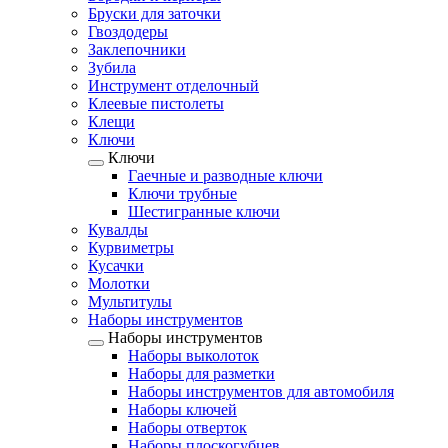
Бруски для заточки
Гвоздодеры
Заклепочники
Зубила
Инструмент отделочный
Клеевые пистолеты
Клещи
Ключи
Ключи
Гаечные и разводные ключи
Ключи трубные
Шестигранные ключи
Кувалды
Курвиметры
Кусачки
Молотки
Мультитулы
Наборы инструментов
Наборы инструментов
Наборы выколоток
Наборы для разметки
Наборы инструментов для автомобиля
Наборы ключей
Наборы отверток
Наборы плоскогубцев