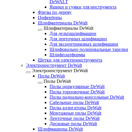
DeWALT
Ящики и сумки для инструмента
Фрезы по дереву
Цифенборы
Шлифматериалы DeWalt
Шлифматериалы DeWalt
Для дельташлифмашин
Для ленточных шлифмашин
Для эксцентриковых шлифмашин
Шлифовально полировальные тарелки
Шлифплатформы
Щетки для электроинструмента
Электроинструмент DeWalt
Электроинструмент DeWalt
Пилы DeWalt
Пилы DeWalt
Пилы циркулярные DeWalt
Пилы торцовочные DeWalt
Пилы радиально-консольные DeWalt
Сабельные пилы DeWalt
Пилы аллигаторы DeWalt
Монтажные пилы DeWalt
Ленточные пилы DeWalt
Дисковые пилы DeWalt
Шлифмашины DeWalt