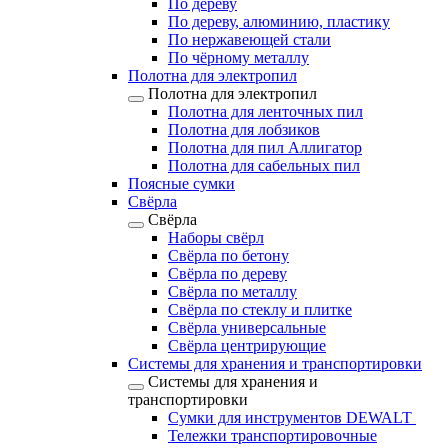
По дереву
По дереву, алюминию, пластику
По нержавеющей стали
По чёрному металлу
Полотна для электропил
Полотна для электропил
Полотна для ленточных пил
Полотна для лобзиков
Полотна для пил Аллигатор
Полотна для сабельных пил
Поясные сумки
Свёрла
Свёрла
Наборы свёрл
Свёрла по бетону
Свёрла по дереву
Свёрла по металлу
Свёрла по стеклу и плитке
Свёрла универсальные
Свёрла центрирующие
Системы для хранения и транспортировки
Системы для хранения и
транспортировки
Сумки для инструментов DEWALT
Тележки транспортировочные