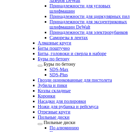
лазеров DeWalt
Принадлежности для угловых
шлифмашин
Принадлежности для циркулярных пил
Принадлежности для эксцентриковых
шлифмашин DeWalt
Принадлежности для электрорубанков
Саморезы в лентах
Алмазные круги
Биты поштучно
Биты, головоки и сверла в наборе
Буры по бетону
Буры по бетону
SDS-Max
SDS-Plus
Гвозди оцинкованные для пистолета
Зубила и пики
Козлы складные
Коронки
Насадки для полировки
Ножи для рубанка и рейсмуса
Отрезные круги
Пильные диски
Пильные диски
По алюминию