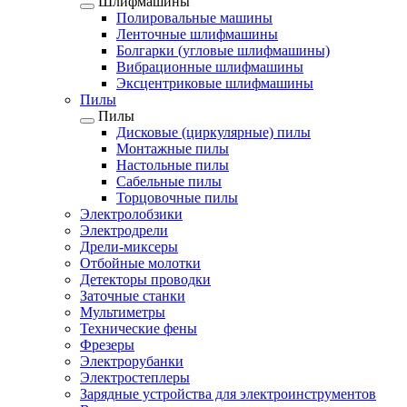
Шлифмашины
Полировальные машины
Ленточные шлифмашины
Болгарки (угловые шлифмашины)
Вибрационные шлифмашины
Эксцентриковые шлифмашины
Пилы
Пилы
Дисковые (циркулярные) пилы
Монтажные пилы
Настольные пилы
Сабельные пилы
Торцовочные пилы
Электролобзики
Электродрели
Дрели-миксеры
Отбойные молотки
Детекторы проводки
Заточные станки
Мультиметры
Технические фены
Фрезеры
Электрорубанки
Электростеплеры
Зарядные устройства для электроинструментов