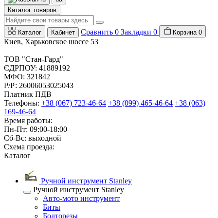
Каталог товаров
Сравнить
0
Закладки
0
Каталог
Кабинет
Корзина
0
Киев, Харьковское шоссе 53
ТОВ "Стан-Гард"
ЄДРПОУ: 41889192
МФО: 321842
Р/Р: 26006053025043
Платник ПДВ
Телефоны:
+38 (067) 723-46-64
+38 (099) 465-46-64
+38 (063)
169-46-64
Время работы:
Пн-Пт: 09:00-18:00
Сб-Вс: выходной
Схема проезда:
Каталог
Ручной инструмент Stanley
Ручной инструмент Stanley
Авто-мото инструмент
Биты
Болторезы