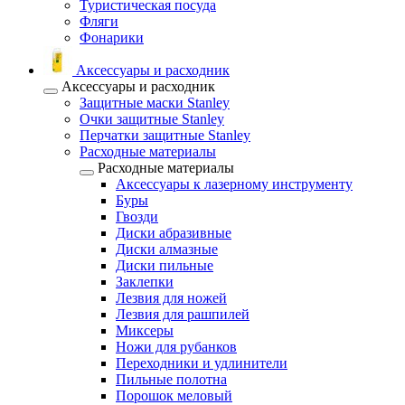
Туристическая посуда
Фляги
Фонарики
Аксессуары и расходник
Аксессуары и расходник
Защитные маски Stanley
Очки защитные Stanley
Перчатки защитные Stanley
Расходные материалы
Расходные материалы
Аксессуары к лазерному инструменту
Буры
Гвозди
Диски абразивные
Диски алмазные
Диски пильные
Заклепки
Лезвия для ножей
Лезвия для рашпилей
Миксеры
Ножи для рубанков
Переходники и удлинители
Пильные полотна
Порошок меловый