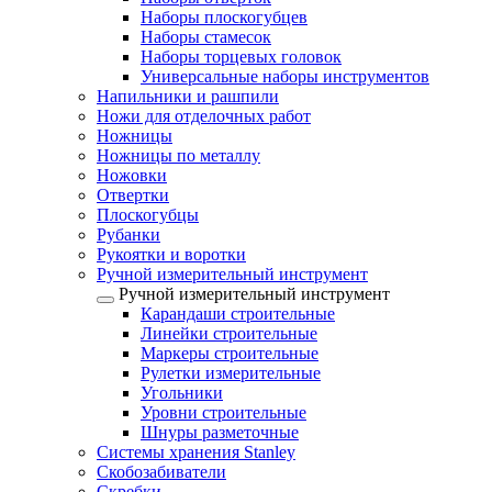
Наборы плоскогубцев
Наборы стамесок
Наборы торцевых головок
Универсальные наборы инструментов
Напильники и рашпили
Ножи для отделочных работ
Ножницы
Ножницы по металлу
Ножовки
Отвертки
Плоскогубцы
Рубанки
Рукоятки и воротки
Ручной измерительный инструмент
Ручной измерительный инструмент
Карандаши строительные
Линейки строительные
Маркеры строительные
Рулетки измерительные
Угольники
Уровни строительные
Шнуры разметочные
Системы хранения Stanley
Скобозабиватели
Скребки