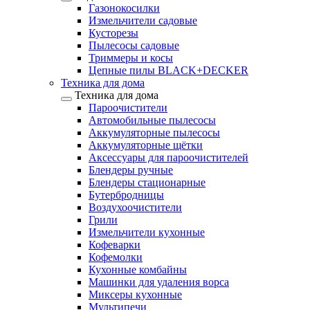
Газонокосилки
Измельчители садовые
Кусторезы
Пылесосы садовые
Триммеры и косы
Цепные пилы BLACK+DECKER
Техника для дома
Техника для дома
Пароочистители
Автомобильные пылесосы
Аккумуляторные пылесосы
Аккумуляторные щётки
Аксессуары для пароочистителей
Блендеры ручные
Блендеры стационарные
Бутербродницы
Воздухоочистители
Грили
Измельчители кухонные
Кофеварки
Кофемолки
Кухонные комбайны
Машинки для удаления ворса
Миксеры кухонные
Мультипечи