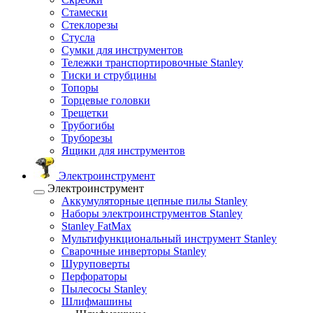
Стамески
Стеклорезы
Стусла
Сумки для инструментов
Тележки транспортировочные Stanley
Тиски и струбцины
Топоры
Торцевые головки
Трещетки
Трубогибы
Труборезы
Ящики для инструментов
Электроинструмент
Электроинструмент
Аккумуляторные цепные пилы Stanley
Наборы электроинструментов Stanley
Stanley FatMax
Мультифункциональный инструмент Stanley
Сварочные инверторы Stanley
Шуруповерты
Перфораторы
Пылесосы Stanley
Шлифмашины