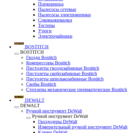
Попкорница
Пылесосы сетевые
Пылесосы электровеники
Соковыжималки
Тостеры
Утюги
Электрочайники
BOSTITCH
BOSTITCH
Гвозди Bostitch
Компрессоры Bostitch
Пистолеты гвоздозабивные Bostitch
Пистолеты скобозабивные Bostitch
Пистолеты шпилькозабивные Bostitch
Скобы Bostitch
Степлеры механические пневматические Bostitch
DEWALT
DEWALT
Ручной инструмент DeWalt
Ручной инструмент DeWalt
Гвоздодеры DeWalt
Измерительный ручной инструмент DeWalt
Ключи DeWalt