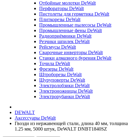
Отбойные молотки DeWalt
Перфораторы DeWalt
Пистолеты для герметика DeWalt
Плиткорезы DeWalt
Промышленные пылесосы DeWalt
Промышленные фены DeWalt
Радиоприёмники DeWalt
Резчики шпилек DeWalt
Рейсмусы DeWalt
Сварочные инверторы DeWalt
Станки алмазного бурения DeWalt
Точила DeWalt
Фрезеры DeWalt
Штроборезы DeWalt
Шуруповерты DeWalt
Электролобзики DeWalt
Электроножницы DeWalt
Электрорубанки DeWalt
DEWALT
Аксессуары DeWalt
Гвозди из нержавеющей стали, длина 40 мм, толщина
1.25 мм, 5000 штук, DeWALT DNBT1840SZ