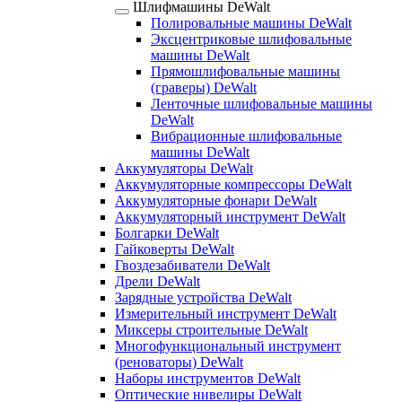
Шлифмашины DeWalt
Полировальные машины DeWalt
Эксцентриковые шлифовальные
машины DeWalt
Прямошлифовальные машины
(граверы) DeWalt
Ленточные шлифовальные машины
DeWalt
Вибрационные шлифовальные
машины DeWalt
Аккумуляторы DeWalt
Аккумуляторные компрессоры DeWalt
Аккумуляторные фонари DeWalt
Аккумуляторный инструмент DeWalt
Болгарки DeWalt
Гайковерты DeWalt
Гвоздезабиватели DeWalt
Дрели DeWalt
Зарядные устройства DeWalt
Измерительный инструмент DeWalt
Миксеры строительные DeWalt
Многофункциональный инструмент
(реноваторы) DeWalt
Наборы инструментов DeWalt
Оптические нивелиры DeWalt