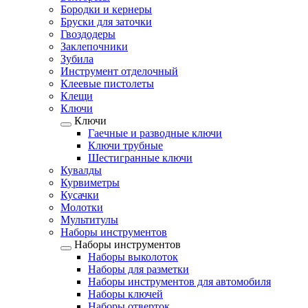
Бородки и кернеры
Бруски для заточки
Гвоздодеры
Заклепочники
Зубила
Инструмент отделочный
Клеевые пистолеты
Клещи
Ключи
Ключи
Гаечные и разводные ключи
Ключи трубные
Шестигранные ключи
Кувалды
Курвиметры
Кусачки
Молотки
Мультитулы
Наборы инструментов
Наборы инструментов
Наборы выколоток
Наборы для разметки
Наборы инструментов для автомобиля
Наборы ключей
Наборы отверток