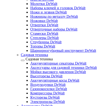
Молотки DeWalt
Наборы ключей и головок DeWalt
Ножи и лезвия DeWalt
Ножницы по металлу DeWalt
Ножовки DeWalt
Отвертки DeWalt
Отверточные наборы DeWalt
Стамески DeWalt
Степлеры DeWalt
Струбцины DeWalt
Топоры DeWalt
Шарнирногубцевый инструмент DeWalt
Садовая техника
Садовая техника
Аккумуляторные секаторы DeWalt
Аксессуары для садовой техники DeWalt
Мойки высокого давления DeWalt
Высоторезы DeWalt
Аккумуляторные косы DeWalt
Воздуходувки DeWalt
Газонокосилки DeWalt
Компрессоры DeWalt
Кусторезы DeWalt
Электропилы DeWalt
Аксессуары DeWalt