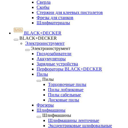
Сверла
Скобы
Стержни для клеевых пистолетов
Фрезы для станков
Шлифматериалы
BLACK+DECKER
BLACK+DECKER
Электроинструмент
Электроинструмент
Гвоздозабиватели
Аккумуляторы
Зарядные устройства
Перфораторы BLACK+DECKER
Пилы
Пилы
Торцовочные пилы
Пилы лобзиковые
Пилы сабельные
Дисковые пилы
Фрезеры
Шлифмашины
Шлифмашины
Шлифмашины ленточные
Эксцентриковые шлифовальные