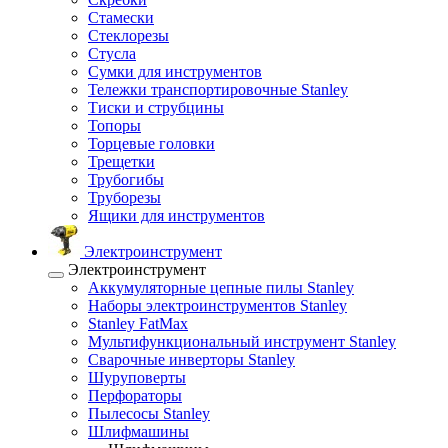
Стамески
Стеклорезы
Стусла
Сумки для инструментов
Тележки транспортировочные Stanley
Тиски и струбцины
Топоры
Торцевые головки
Трещетки
Трубогибы
Труборезы
Ящики для инструментов
Электроинструмент
Электроинструмент
Аккумуляторные цепные пилы Stanley
Наборы электроинструментов Stanley
Stanley FatMax
Мультифункциональный инструмент Stanley
Сварочные инверторы Stanley
Шуруповерты
Перфораторы
Пылесосы Stanley
Шлифмашины