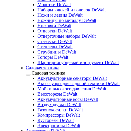
Молотки DeWalt
Наборы ключей и головок DeWalt
Ножи и лезвия DeWalt
Ножницы по металлу DeWalt
Ножовки DeWalt
Отвертки DeWalt
Отверточные наборы DeWalt
Стамески DeWalt
Степлеры DeWalt
Струбцины DeWalt
Топоры DeWalt
Шарнирногубцевый инструмент DeWalt
Садовая техника
Садовая техника
Аккумуляторные секаторы DeWalt
Аксессуары для садовой техники DeWalt
Мойки высокого давления DeWalt
Высоторезы DeWalt
Аккумуляторные косы DeWalt
Воздуходувки DeWalt
Газонокосилки DeWalt
Компрессоры DeWalt
Кусторезы DeWalt
Электропилы DeWalt
Аксессуары DeWalt