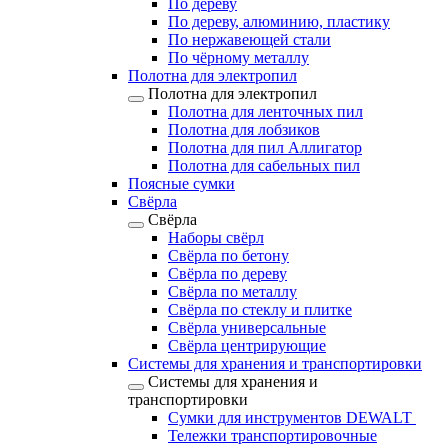
По дереву
По дереву, алюминию, пластику
По нержавеющей стали
По чёрному металлу
Полотна для электропил
Полотна для электропил
Полотна для ленточных пил
Полотна для лобзиков
Полотна для пил Аллигатор
Полотна для сабельных пил
Поясные сумки
Свёрла
Свёрла
Наборы свёрл
Свёрла по бетону
Свёрла по дереву
Свёрла по металлу
Свёрла по стеклу и плитке
Свёрла универсальные
Свёрла центрирующие
Системы для хранения и транспортировки
Системы для хранения и
транспортировки
Сумки для инструментов DEWALT
Тележки транспортировочные