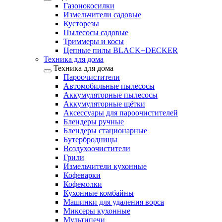
Газонокосилки
Измельчители садовые
Кусторезы
Пылесосы садовые
Триммеры и косы
Цепные пилы BLACK+DECKER
Техника для дома
Техника для дома
Пароочистители
Автомобильные пылесосы
Аккумуляторные пылесосы
Аккумуляторные щётки
Аксессуары для пароочистителей
Блендеры ручные
Блендеры стационарные
Бутербродницы
Воздухоочистители
Грили
Измельчители кухонные
Кофеварки
Кофемолки
Кухонные комбайны
Машинки для удаления ворса
Миксеры кухонные
Мультипечи