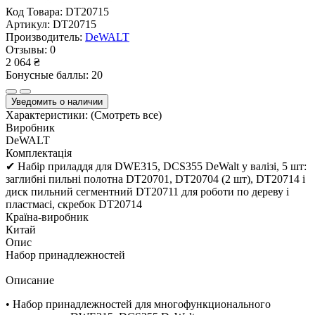
Код Товара:
DT20715
Артикул:
DT20715
Производитель:
DeWALT
Отзывы:
0
2 064 ₴
Бонусные баллы: 20
Уведомить о наличии
Характеристики:
(Смотреть все)
Виробник
DeWALT
Комплектація
✔ Набір приладдя для DWE315, DCS355 DeWalt у валізі, 5 шт:
заглибні пильні полотна DT20701, DT20704 (2 шт), DT20714 і
диск пильний сегментний DT20711 для роботи по дереву і
пластмасі, скребок DT20714
Країна-виробник
Китай
Опис
Набор принадлежностей
Описание
• Набор принадлежностей для многофункционального