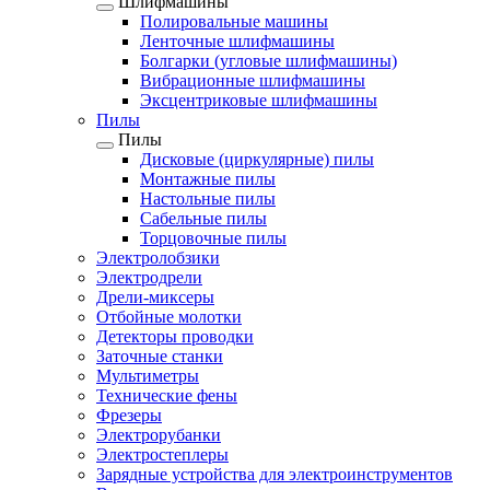
Шлифмашины
Полировальные машины
Ленточные шлифмашины
Болгарки (угловые шлифмашины)
Вибрационные шлифмашины
Эксцентриковые шлифмашины
Пилы
Пилы
Дисковые (циркулярные) пилы
Монтажные пилы
Настольные пилы
Сабельные пилы
Торцовочные пилы
Электролобзики
Электродрели
Дрели-миксеры
Отбойные молотки
Детекторы проводки
Заточные станки
Мультиметры
Технические фены
Фрезеры
Электрорубанки
Электростеплеры
Зарядные устройства для электроинструментов