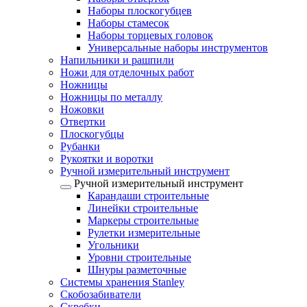
Наборы плоскогубцев
Наборы стамесок
Наборы торцевых головок
Универсальные наборы инструментов
Напильники и рашпили
Ножи для отделочных работ
Ножницы
Ножницы по металлу
Ножовки
Отвертки
Плоскогубцы
Рубанки
Рукоятки и воротки
Ручной измерительный инструмент
Ручной измерительный инструмент
Карандаши строительные
Линейки строительные
Маркеры строительные
Рулетки измерительные
Угольники
Уровни строительные
Шнуры разметочные
Системы хранения Stanley
Скобозабиватели
Скребки