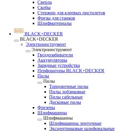
Сверла
Скобы
Стержни для клеевых пистолетов
Фрезы для станков
Шлифматериалы
BLACK+DECKER
BLACK+DECKER
Электроинструмент
Электроинструмент
Гвоздозабиватели
Аккумуляторы
Зарядные устройства
Перфораторы BLACK+DECKER
Пилы
Пилы
Торцовочные пилы
Пилы лобзиковые
Пилы сабельные
Дисковые пилы
Фрезеры
Шлифмашины
Шлифмашины
Шлифмашины ленточные
Эксцентриковые шлифовальные