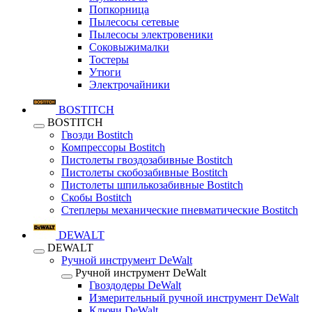
Попкорница
Пылесосы сетевые
Пылесосы электровеники
Соковыжималки
Тостеры
Утюги
Электрочайники
BOSTITCH
BOSTITCH
Гвозди Bostitch
Компрессоры Bostitch
Пистолеты гвоздозабивные Bostitch
Пистолеты скобозабивные Bostitch
Пистолеты шпилькозабивные Bostitch
Скобы Bostitch
Степлеры механические пневматические Bostitch
DEWALT
DEWALT
Ручной инструмент DeWalt
Ручной инструмент DeWalt
Гвоздодеры DeWalt
Измерительный ручной инструмент DeWalt
Ключи DeWalt