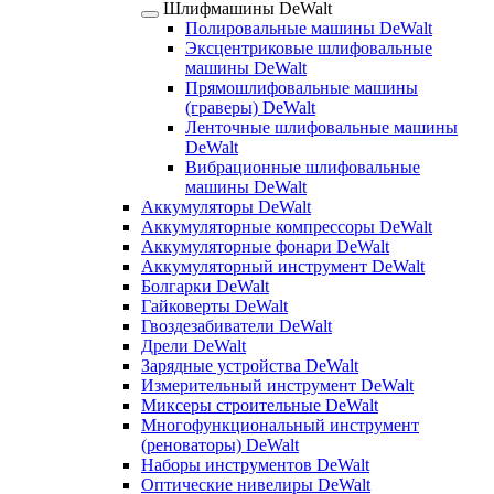
Шлифмашины DeWalt
Полировальные машины DeWalt
Эксцентриковые шлифовальные
машины DeWalt
Прямошлифовальные машины
(граверы) DeWalt
Ленточные шлифовальные машины
DeWalt
Вибрационные шлифовальные
машины DeWalt
Аккумуляторы DeWalt
Аккумуляторные компрессоры DeWalt
Аккумуляторные фонари DeWalt
Аккумуляторный инструмент DeWalt
Болгарки DeWalt
Гайковерты DeWalt
Гвоздезабиватели DeWalt
Дрели DeWalt
Зарядные устройства DeWalt
Измерительный инструмент DeWalt
Миксеры строительные DeWalt
Многофункциональный инструмент
(реноваторы) DeWalt
Наборы инструментов DeWalt
Оптические нивелиры DeWalt