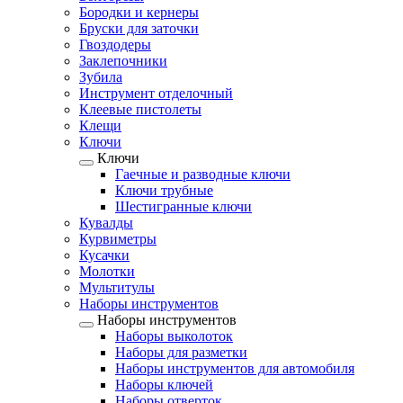
Бородки и кернеры
Бруски для заточки
Гвоздодеры
Заклепочники
Зубила
Инструмент отделочный
Клеевые пистолеты
Клещи
Ключи
Ключи
Гаечные и разводные ключи
Ключи трубные
Шестигранные ключи
Кувалды
Курвиметры
Кусачки
Молотки
Мультитулы
Наборы инструментов
Наборы инструментов
Наборы выколоток
Наборы для разметки
Наборы инструментов для автомобиля
Наборы ключей
Наборы отверток