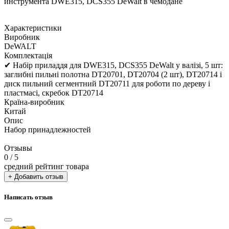
инструмента DWE315, DCS355 DeWalt в чемодане
Характеристики
Виробник
DeWALT
Комплектація
✔ Набір приладдя для DWE315, DCS355 DeWalt у валізі, 5 шт:
заглибні пильні полотна DT20701, DT20704 (2 шт), DT20714 і
диск пильний сегментний DT20711 для роботи по дереву і
пластмасі, скребок DT20714
Країна-виробник
Китай
Опис
Набор принадлежностей
Отзывы
0
/ 5
средний рейтинг товара
+ Добавить отзыв
Написать отзыв