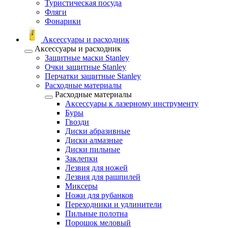
Туристическая посуда
Фляги
Фонарики
Аксессуары и расходник
Аксессуары и расходник
Защитные маски Stanley
Очки защитные Stanley
Перчатки защитные Stanley
Расходные материалы
Расходные материалы
Аксессуары к лазерному инструменту
Буры
Гвозди
Диски абразивные
Диски алмазные
Диски пильные
Заклепки
Лезвия для ножей
Лезвия для рашпилей
Миксеры
Ножи для рубанков
Переходники и удлинители
Пильные полотна
Порошок меловый