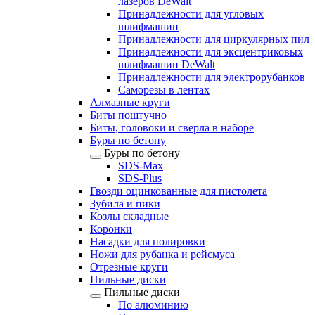
лазеров DeWalt
Принадлежности для угловых
шлифмашин
Принадлежности для циркулярных пил
Принадлежности для эксцентриковых
шлифмашин DeWalt
Принадлежности для электрорубанков
Саморезы в лентах
Алмазные круги
Биты поштучно
Биты, головоки и сверла в наборе
Буры по бетону
Буры по бетону
SDS-Max
SDS-Plus
Гвозди оцинкованные для пистолета
Зубила и пики
Козлы складные
Коронки
Насадки для полировки
Ножи для рубанка и рейсмуса
Отрезные круги
Пильные диски
Пильные диски
По алюминию