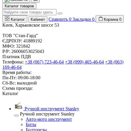
Каталог товаров
Сравнить
0
Закладки
0
Каталог
Кабинет
Корзина
0
Киев, Харьковское шоссе 53
ТОВ "Стан-Гард"
ЄДРПОУ: 41889192
МФО: 321842
Р/Р: 26006053025043
Платник ПДВ
Телефоны:
+38 (067) 723-46-64
+38 (099) 465-46-64
+38 (063)
169-46-64
Время работы:
Пн-Пт: 09:00-18:00
Сб-Вс: выходной
Схема проезда:
Каталог
Ручной инструмент Stanley
Ручной инструмент Stanley
Авто-мото инструмент
Биты
Болторезы