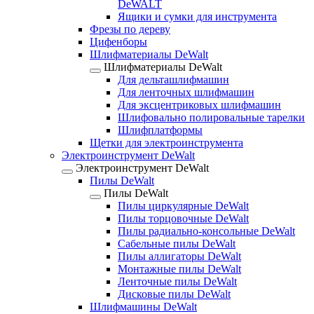
DeWALT
Ящики и сумки для инструмента
Фрезы по дереву
Цифенборы
Шлифматериалы DeWalt
Шлифматериалы DeWalt
Для дельташлифмашин
Для ленточных шлифмашин
Для эксцентриковых шлифмашин
Шлифовально полировальные тарелки
Шлифплатформы
Щетки для электроинструмента
Электроинструмент DeWalt
Электроинструмент DeWalt
Пилы DeWalt
Пилы DeWalt
Пилы циркулярные DeWalt
Пилы торцовочные DeWalt
Пилы радиально-консольные DeWalt
Сабельные пилы DeWalt
Пилы аллигаторы DeWalt
Монтажные пилы DeWalt
Ленточные пилы DeWalt
Дисковые пилы DeWalt
Шлифмашины DeWalt