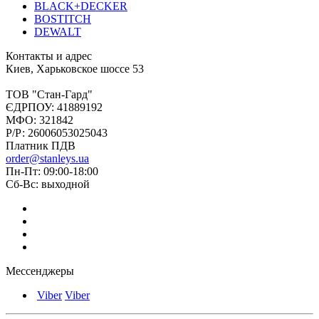
BLACK+DECKER
BOSTITCH
DEWALT
Контакты и адрес
Киев, Харьковское шоссе 53
ТОВ "Стан-Гард"
ЄДРПОУ: 41889192
МФО: 321842
Р/Р: 26006053025043
Платник ПДВ
order@stanleys.ua
Пн-Пт: 09:00-18:00
Сб-Вс: выходной
Мессенджеры
Viber
Viber