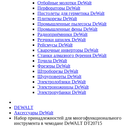
Отбойные молотки DeWalt
Перфораторы DeWalt
Пистолеты для герметика DeWalt
Плиткорезы DeWalt
Промышленные пылесосы DeWalt
Промышленные фены DeWalt
Радиоприёмники DeWalt
Резчики шпилек DeWalt
Рейсмусы DeWalt
Сварочные инверторы DeWalt
Станки алмазного бурения DeWalt
Точила DeWalt
Фрезеры DeWalt
Штроборезы DeWalt
Шуруповерты DeWalt
Электролобзики DeWalt
Электроножницы DeWalt
Электрорубанки DeWalt
DEWALT
Аксессуары DeWalt
Набор принадлежностей для многофункционального
инструмента в чемодане DeWALT DT20715