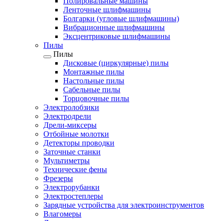
Полировальные машины
Ленточные шлифмашины
Болгарки (угловые шлифмашины)
Вибрационные шлифмашины
Эксцентриковые шлифмашины
Пилы
Пилы
Дисковые (циркулярные) пилы
Монтажные пилы
Настольные пилы
Сабельные пилы
Торцовочные пилы
Электролобзики
Электродрели
Дрели-миксеры
Отбойные молотки
Детекторы проводки
Заточные станки
Мультиметры
Технические фены
Фрезеры
Электрорубанки
Электростеплеры
Зарядные устройства для электроинструментов
Влагомеры