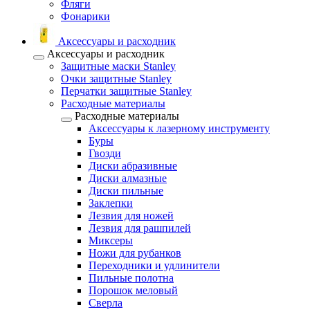
Фляги
Фонарики
Аксессуары и расходник
Аксессуары и расходник
Защитные маски Stanley
Очки защитные Stanley
Перчатки защитные Stanley
Расходные материалы
Расходные материалы
Аксессуары к лазерному инструменту
Буры
Гвозди
Диски абразивные
Диски алмазные
Диски пильные
Заклепки
Лезвия для ножей
Лезвия для рашпилей
Миксеры
Ножи для рубанков
Переходники и удлинители
Пильные полотна
Порошок меловый
Сверла