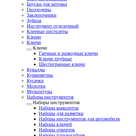
Бруски для заточки
Гвоздодеры
Заклепочники
Зубила
Инструмент отделочный
Клеевые пистолеты
Клещи
Ключи
Ключи
Гаечные и разводные ключи
Ключи трубные
Шестигранные ключи
Кувалды
Курвиметры
Кусачки
Молотки
Мультитулы
Наборы инструментов
Наборы инструментов
Наборы выколоток
Наборы для разметки
Наборы инструментов для автомобиля
Наборы ключей
Наборы отверток
Наборы плоскогубцев