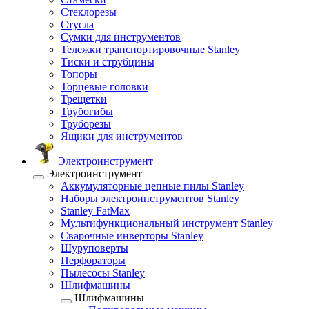
Стеклорезы
Стусла
Сумки для инструментов
Тележки транспортировочные Stanley
Тиски и струбцины
Топоры
Торцевые головки
Трещетки
Трубогибы
Труборезы
Ящики для инструментов
Электроинструмент
Электроинструмент
Аккумуляторные цепные пилы Stanley
Наборы электроинструментов Stanley
Stanley FatMax
Мультифункциональный инструмент Stanley
Сварочные инверторы Stanley
Шуруповерты
Перфораторы
Пылесосы Stanley
Шлифмашины
Шлифмашины