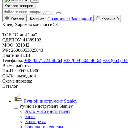
Каталог товаров
Сравнить
0
Закладки
0
Каталог
Кабинет
Корзина
0
Киев, Харьковское шоссе 53
ТОВ "Стан-Гард"
ЄДРПОУ: 41889192
МФО: 321842
Р/Р: 26006053025043
Платник ПДВ
Телефоны:
+38 (067) 723-46-64
+38 (099) 465-46-64
+38 (063) 16
Время работы:
Пн-Пт: 09:00-18:00
Сб-Вс: выходной
Схема проезда:
Каталог
Ручной инструмент Stanley
Ручной инструмент Stanley
Авто-мото инструмент
Биты
Болторезы
Бородки и кернеры