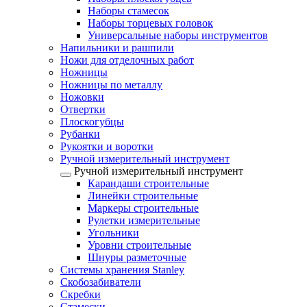
Наборы стамесок
Наборы торцевых головок
Универсальные наборы инструментов
Напильники и рашпили
Ножи для отделочных работ
Ножницы
Ножницы по металлу
Ножовки
Отвертки
Плоскогубцы
Рубанки
Рукоятки и воротки
Ручной измерительный инструмент
Ручной измерительный инструмент
Карандаши строительные
Линейки строительные
Маркеры строительные
Рулетки измерительные
Угольники
Уровни строительные
Шнуры разметочные
Системы хранения Stanley
Скобозабиватели
Скребки
Стамески