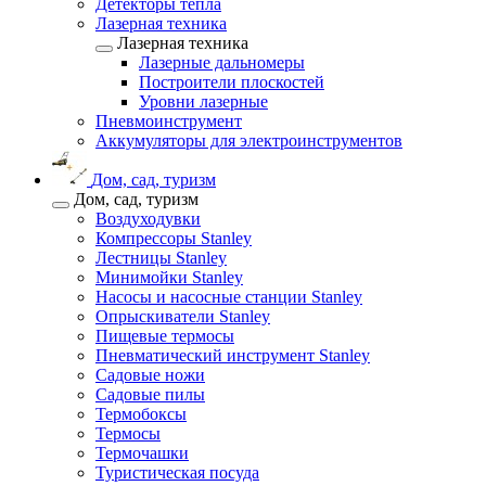
Детекторы тепла
Лазерная техника
Лазерная техника
Лазерные дальномеры
Построители плоскостей
Уровни лазерные
Пневмоинструмент
Аккумуляторы для электроинструментов
Дом, сад, туризм
Дом, сад, туризм
Воздуходувки
Компрессоры Stanley
Лестницы Stanley
Минимойки Stanley
Насосы и насосные станции Stanley
Опрыскиватели Stanley
Пищевые термосы
Пневматический инструмент Stanley
Садовые ножи
Садовые пилы
Термобоксы
Термосы
Термочашки
Туристическая посуда