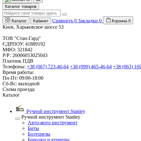
Каталог товаров
Сравнить
0
Закладки
0
Каталог
Кабинет
Корзина
0
Киев, Харьковское шоссе 53
ТОВ "Стан-Гард"
ЄДРПОУ: 41889192
МФО: 321842
Р/Р: 26006053025043
Платник ПДВ
Телефоны:
+38 (067) 723-46-64
+38 (099) 465-46-64
+38 (063) 16
Время работы:
Пн-Пт: 09:00-18:00
Сб-Вс: выходной
Схема проезда:
Каталог
Ручной инструмент Stanley
Ручной инструмент Stanley
Авто-мото инструмент
Биты
Болторезы
Бородки и кернеры