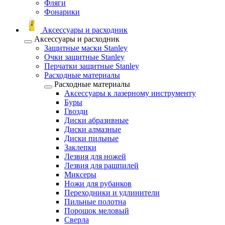
Фляги
Фонарики
Аксессуары и расходник
Аксессуары и расходник
Защитные маски Stanley
Очки защитные Stanley
Перчатки защитные Stanley
Расходные материалы
Расходные материалы
Аксессуары к лазерному инструменту
Буры
Гвозди
Диски абразивные
Диски алмазные
Диски пильные
Заклепки
Лезвия для ножей
Лезвия для рашпилей
Миксеры
Ножи для рубанков
Переходники и удлинители
Пильные полотна
Порошок меловый
Сверла