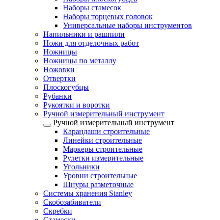
Наборы стамесок
Наборы торцевых головок
Универсальные наборы инструментов
Напильники и рашпили
Ножи для отделочных работ
Ножницы
Ножницы по металлу
Ножовки
Отвертки
Плоскогубцы
Рубанки
Рукоятки и воротки
Ручной измерительный инструмент
Ручной измерительный инструмент
Карандаши строительные
Линейки строительные
Маркеры строительные
Рулетки измерительные
Угольники
Уровни строительные
Шнуры разметочные
Системы хранения Stanley
Скобозабиватели
Скребки
Стамески