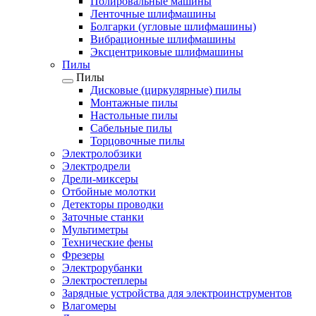
Полировальные машины
Ленточные шлифмашины
Болгарки (угловые шлифмашины)
Вибрационные шлифмашины
Эксцентриковые шлифмашины
Пилы
Пилы
Дисковые (циркулярные) пилы
Монтажные пилы
Настольные пилы
Сабельные пилы
Торцовочные пилы
Электролобзики
Электродрели
Дрели-миксеры
Отбойные молотки
Детекторы проводки
Заточные станки
Мультиметры
Технические фены
Фрезеры
Электрорубанки
Электростеплеры
Зарядные устройства для электроинструментов
Влагомеры