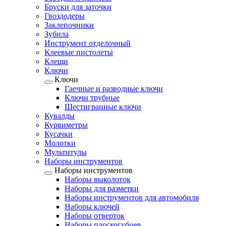
Бруски для заточки
Гвоздодеры
Заклепочники
Зубила
Инструмент отделочный
Клеевые пистолеты
Клещи
Ключи
Ключи
Гаечные и разводные ключи
Ключи трубные
Шестигранные ключи
Кувалды
Курвиметры
Кусачки
Молотки
Мультитулы
Наборы инструментов
Наборы инструментов
Наборы выколоток
Наборы для разметки
Наборы инструментов для автомобиля
Наборы ключей
Наборы отверток
Наборы плоскогубцев