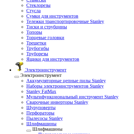
Стеклорезы
Стусла
Сумки для инструментов
Тележки транспортировочные Stanley
Тиски и струбцины
Топоры
Торцевые головки
Трещетки
Трубогибы
Труборезы
Ящики для инструментов
Электроинструмент
Электроинструмент
Аккумуляторные цепные пилы Stanley
Наборы электроинструментов Stanley
Stanley FatMax
Мультифункциональный инструмент Stanley
Сварочные инверторы Stanley
Шуруповерты
Перфораторы
Пылесосы Stanley
Шлифмашины
Шлифмашины