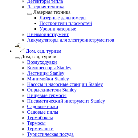
Детекторы тепла
Лазерная техника
Лазерная техника
Лазерные дальномеры
Построители плоскостей
Уровни лазерные
Пневмоинструмент
Аккумуляторы для электроинструментов
Дом, сад, туризм
Дом, сад, туризм
Воздуходувки
Компрессоры Stanley
Лестницы Stanley
Минимойки Stanley
Насосы и насосные станции Stanley
Опрыскиватели Stanley
Пищевые термосы
Пневматический инструмент Stanley
Садовые ножи
Садовые пилы
Термобоксы
Термосы
Термочашки
Туристическая посуда