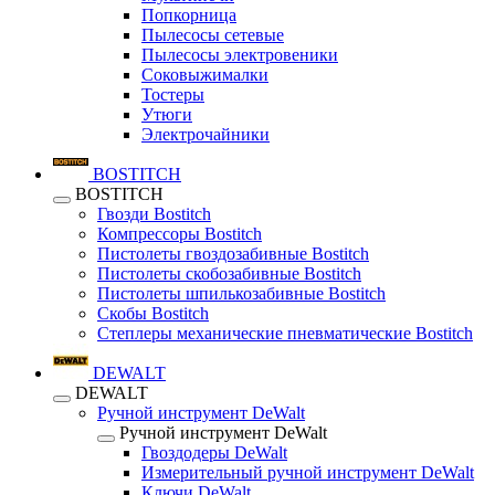
Попкорница
Пылесосы сетевые
Пылесосы электровеники
Соковыжималки
Тостеры
Утюги
Электрочайники
BOSTITCH
BOSTITCH
Гвозди Bostitch
Компрессоры Bostitch
Пистолеты гвоздозабивные Bostitch
Пистолеты скобозабивные Bostitch
Пистолеты шпилькозабивные Bostitch
Скобы Bostitch
Степлеры механические пневматические Bostitch
DEWALT
DEWALT
Ручной инструмент DeWalt
Ручной инструмент DeWalt
Гвоздодеры DeWalt
Измерительный ручной инструмент DeWalt
Ключи DeWalt