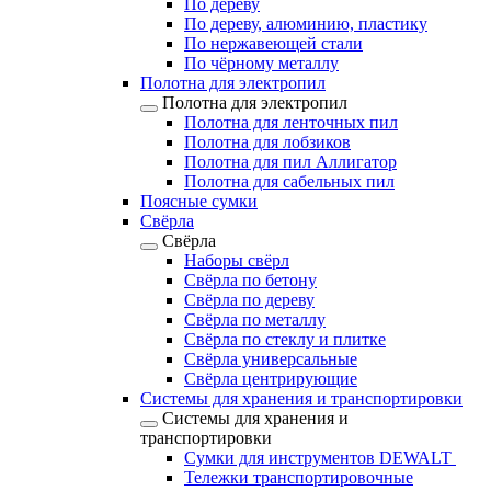
По дереву
По дереву, алюминию, пластику
По нержавеющей стали
По чёрному металлу
Полотна для электропил
Полотна для электропил
Полотна для ленточных пил
Полотна для лобзиков
Полотна для пил Аллигатор
Полотна для сабельных пил
Поясные сумки
Свёрла
Свёрла
Наборы свёрл
Свёрла по бетону
Свёрла по дереву
Свёрла по металлу
Свёрла по стеклу и плитке
Свёрла универсальные
Свёрла центрирующие
Системы для хранения и транспортировки
Системы для хранения и
транспортировки
Сумки для инструментов DEWALT
Тележки транспортировочные