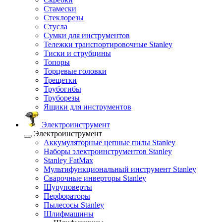
Стамески
Стеклорезы
Стусла
Сумки для инструментов
Тележки транспортировочные Stanley
Тиски и струбцины
Топоры
Торцевые головки
Трещетки
Трубогибы
Труборезы
Ящики для инструментов
Электроинструмент
Электроинструмент
Аккумуляторные цепные пилы Stanley
Наборы электроинструментов Stanley
Stanley FatMax
Мультифункциональный инструмент Stanley
Сварочные инверторы Stanley
Шуруповерты
Перфораторы
Пылесосы Stanley
Шлифмашины