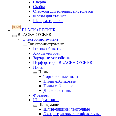
Сверла
Скобы
Стержни для клеевых пистолетов
Фрезы для станков
Шлифматериалы
BLACK+DECKER
BLACK+DECKER
Электроинструмент
Электроинструмент
Гвоздозабиватели
Аккумуляторы
Зарядные устройства
Перфораторы BLACK+DECKER
Пилы
Пилы
Торцовочные пилы
Пилы лобзиковые
Пилы сабельные
Дисковые пилы
Фрезеры
Шлифмашины
Шлифмашины
Шлифмашины ленточные
Эксцентриковые шлифовальные