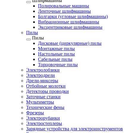
Шлифмашины
Полировальные машины
Ленточные шлифмашины
Болгарки (угловые шлифмашины)
Вибрационные шлифмашины
Эксцентриковые шлифмашины
Пилы
Пилы
Дисковые (циркулярные) пилы
Монтажные пилы
Настольные пилы
Сабельные пилы
Торцовочные пилы
Электролобзики
Электродрели
Дрели-миксеры
Отбойные молотки
Детекторы проводки
Заточные станки
Мультиметры
Технические фены
Фрезеры
Электрорубанки
Электростеплеры
Зарядные устройства для электроинструментов