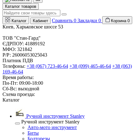
Каталог товаров
Сравнить
0
Закладки
0
Каталог
Кабинет
Корзина
0
Киев, Харьковское шоссе 53
ТОВ "Стан-Гард"
ЄДРПОУ: 41889192
МФО: 321842
Р/Р: 26006053025043
Платник ПДВ
Телефоны:
+38 (067) 723-46-64
+38 (099) 465-46-64
+38 (063)
169-46-64
Время работы:
Пн-Пт: 09:00-18:00
Сб-Вс: выходной
Схема проезда:
Каталог
Ручной инструмент Stanley
Ручной инструмент Stanley
Авто-мото инструмент
Биты
Болторезы