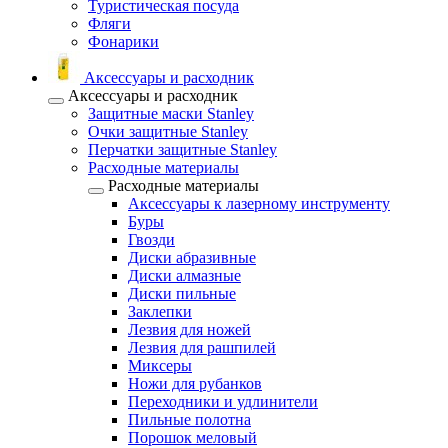
Туристическая посуда
Фляги
Фонарики
Аксессуары и расходник
Аксессуары и расходник
Защитные маски Stanley
Очки защитные Stanley
Перчатки защитные Stanley
Расходные материалы
Расходные материалы
Аксессуары к лазерному инструменту
Буры
Гвозди
Диски абразивные
Диски алмазные
Диски пильные
Заклепки
Лезвия для ножей
Лезвия для рашпилей
Миксеры
Ножи для рубанков
Переходники и удлинители
Пильные полотна
Порошок меловый