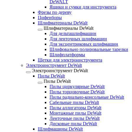
DeWALT
Ящики и сумки для инструмента
Фрезы по дереву
Цифенборы
Шлифматериалы DeWalt
Шлифматериалы DeWalt
Для дельташлифмашин
Для ленточных шлифмашин
Для эксцентриковых шлифмашин
Шлифовально полировальные тарелки
Шлифплатформы
Щетки для электроинструмента
Электроинструмент DeWalt
Электроинструмент DeWalt
Пилы DeWalt
Пилы DeWalt
Пилы циркулярные DeWalt
Пилы торцовочные DeWalt
Пилы радиально-консольные DeWalt
Сабельные пилы DeWalt
Пилы аллигаторы DeWalt
Монтажные пилы DeWalt
Ленточные пилы DeWalt
Дисковые пилы DeWalt
Шлифмашины DeWalt