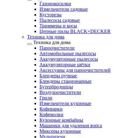
Газонокосилки
Измельчители садовые
Кусторезы
Пылесосы садовые
Триммеры и косы
Цепные пилы BLACK+DECKER
Техника для дома
Техника для дома
Пароочистители
Автомобильные пылесосы
Аккумуляторные пылесосы
Аккумуляторные щётки
Аксессуары для пароочистителей
Блендеры ручные
Блендеры стационарные
Бутербродницы
Воздухоочистители
Грили
Измельчители кухонные
Кофеварки
Кофемолки
Кухонные комбайны
Машинки для удаления ворса
Миксеры кухонные
Мультипечи