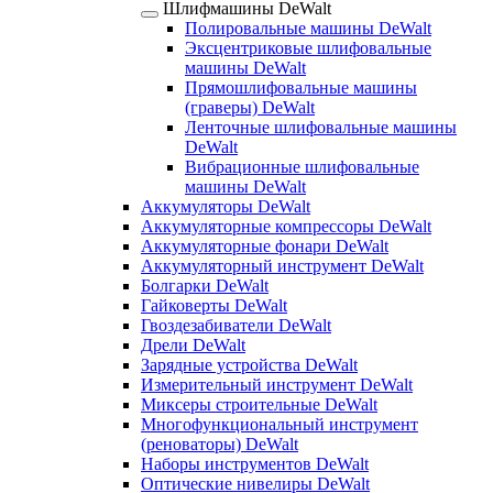
Шлифмашины DeWalt
Полировальные машины DeWalt
Эксцентриковые шлифовальные
машины DeWalt
Прямошлифовальные машины
(граверы) DeWalt
Ленточные шлифовальные машины
DeWalt
Вибрационные шлифовальные
машины DeWalt
Аккумуляторы DeWalt
Аккумуляторные компрессоры DeWalt
Аккумуляторные фонари DeWalt
Аккумуляторный инструмент DeWalt
Болгарки DeWalt
Гайковерты DeWalt
Гвоздезабиватели DeWalt
Дрели DeWalt
Зарядные устройства DeWalt
Измерительный инструмент DeWalt
Миксеры строительные DeWalt
Многофункциональный инструмент
(реноваторы) DeWalt
Наборы инструментов DeWalt
Оптические нивелиры DeWalt