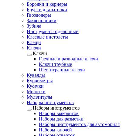
Бородки и кернеры
Бруски для заточки
Гвоздодеры
Заклепочники
Зубила
Инструмент отделочный
Клеевые пистолеты
Клещи
Ключи
Ключи
Гаечные и разводные ключи
Ключи трубные
Шестигранные ключи
Кувалды
Курвиметры
Кусачки
Молотки
Мультитулы
Наборы инструментов
Наборы инструментов
Наборы выколоток
Наборы для разметки
Наборы инструментов для автомобиля
Наборы ключей
Наборы отверток