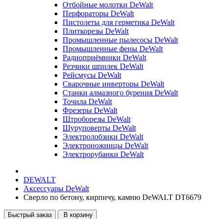
Отбойные молотки DeWalt
Перфораторы DeWalt
Пистолеты для герметика DeWalt
Плиткорезы DeWalt
Промышленные пылесосы DeWalt
Промышленные фены DeWalt
Радиоприёмники DeWalt
Резчики шпилек DeWalt
Рейсмусы DeWalt
Сварочные инверторы DeWalt
Станки алмазного бурения DeWalt
Точила DeWalt
Фрезеры DeWalt
Штроборезы DeWalt
Шуруповерты DeWalt
Электролобзики DeWalt
Электроножницы DeWalt
Электрорубанки DeWalt
DEWALT
Аксессуары DeWalt
Сверло по бетону, кирпичу, камню DeWALT DT6679
Быстрый заказ
В корзину