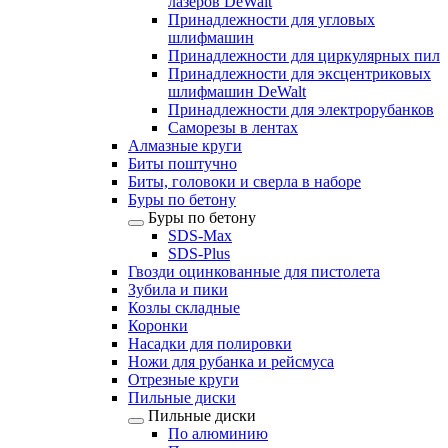
лазеров DeWalt
Принадлежности для угловых
шлифмашин
Принадлежности для циркулярных пил
Принадлежности для эксцентриковых
шлифмашин DeWalt
Принадлежности для электрорубанков
Саморезы в лентах
Алмазные круги
Биты поштучно
Биты, головоки и сверла в наборе
Буры по бетону
Буры по бетону
SDS-Max
SDS-Plus
Гвозди оцинкованные для пистолета
Зубила и пики
Козлы складные
Коронки
Насадки для полировки
Ножи для рубанка и рейсмуса
Отрезные круги
Пильные диски
Пильные диски
По алюминию