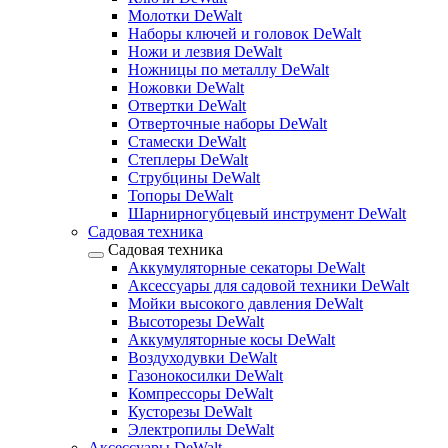
Молотки DeWalt
Наборы ключей и головок DeWalt
Ножи и лезвия DeWalt
Ножницы по металлу DeWalt
Ножовки DeWalt
Отвертки DeWalt
Отверточные наборы DeWalt
Стамески DeWalt
Степлеры DeWalt
Струбцины DeWalt
Топоры DeWalt
Шарнирногубцевый инструмент DeWalt
Садовая техника
Садовая техника
Аккумуляторные секаторы DeWalt
Аксессуары для садовой техники DeWalt
Мойки высокого давления DeWalt
Высоторезы DeWalt
Аккумуляторные косы DeWalt
Воздуходувки DeWalt
Газонокосилки DeWalt
Компрессоры DeWalt
Кусторезы DeWalt
Электропилы DeWalt
Аксессуары DeWalt