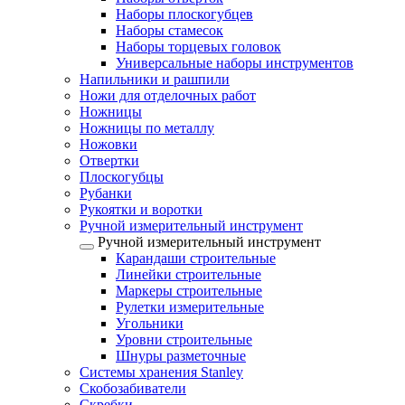
Наборы плоскогубцев
Наборы стамесок
Наборы торцевых головок
Универсальные наборы инструментов
Напильники и рашпили
Ножи для отделочных работ
Ножницы
Ножницы по металлу
Ножовки
Отвертки
Плоскогубцы
Рубанки
Рукоятки и воротки
Ручной измерительный инструмент
Ручной измерительный инструмент
Карандаши строительные
Линейки строительные
Маркеры строительные
Рулетки измерительные
Угольники
Уровни строительные
Шнуры разметочные
Системы хранения Stanley
Скобозабиватели
Скребки