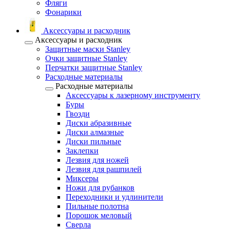
Фляги
Фонарики
Аксессуары и расходник
Аксессуары и расходник
Защитные маски Stanley
Очки защитные Stanley
Перчатки защитные Stanley
Расходные материалы
Расходные материалы
Аксессуары к лазерному инструменту
Буры
Гвозди
Диски абразивные
Диски алмазные
Диски пильные
Заклепки
Лезвия для ножей
Лезвия для рашпилей
Миксеры
Ножи для рубанков
Переходники и удлинители
Пильные полотна
Порошок меловый
Сверла