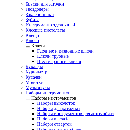
Бруски для заточки
Гвоздодеры
Заклепочники
Зубила
Инструмент отделочный
Клеевые пистолеты
Клещи
Ключи
Ключи
Гаечные и разводные ключи
Ключи трубные
Шестигранные ключи
Кувалды
Курвиметры
Кусачки
Молотки
Мультитулы
Наборы инструментов
Наборы инструментов
Наборы выколоток
Наборы для разметки
Наборы инструментов для автомобиля
Наборы ключей
Наборы отверток
Наборы плоскогубцев