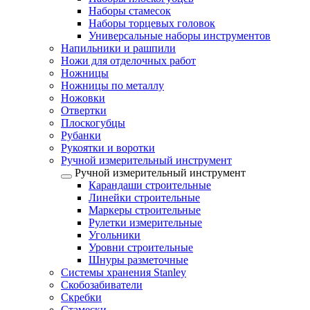
Наборы стамесок
Наборы торцевых головок
Универсальные наборы инструментов
Напильники и рашпили
Ножи для отделочных работ
Ножницы
Ножницы по металлу
Ножовки
Отвертки
Плоскогубцы
Рубанки
Рукоятки и воротки
Ручной измерительный инструмент
Ручной измерительный инструмент
Карандаши строительные
Линейки строительные
Маркеры строительные
Рулетки измерительные
Угольники
Уровни строительные
Шнуры разметочные
Системы хранения Stanley
Скобозабиватели
Скребки
Стамески