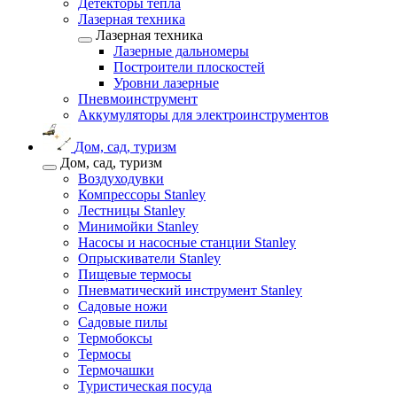
Детекторы тепла
Лазерная техника
Лазерная техника
Лазерные дальномеры
Построители плоскостей
Уровни лазерные
Пневмоинструмент
Аккумуляторы для электроинструментов
Дом, сад, туризм
Дом, сад, туризм
Воздуходувки
Компрессоры Stanley
Лестницы Stanley
Минимойки Stanley
Насосы и насосные станции Stanley
Опрыскиватели Stanley
Пищевые термосы
Пневматический инструмент Stanley
Садовые ножи
Садовые пилы
Термобоксы
Термосы
Термочашки
Туристическая посуда