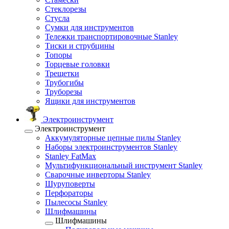
Стеклорезы
Стусла
Сумки для инструментов
Тележки транспортировочные Stanley
Тиски и струбцины
Топоры
Торцевые головки
Трещетки
Трубогибы
Труборезы
Ящики для инструментов
Электроинструмент
Электроинструмент
Аккумуляторные цепные пилы Stanley
Наборы электроинструментов Stanley
Stanley FatMax
Мультифункциональный инструмент Stanley
Сварочные инверторы Stanley
Шуруповерты
Перфораторы
Пылесосы Stanley
Шлифмашины
Шлифмашины