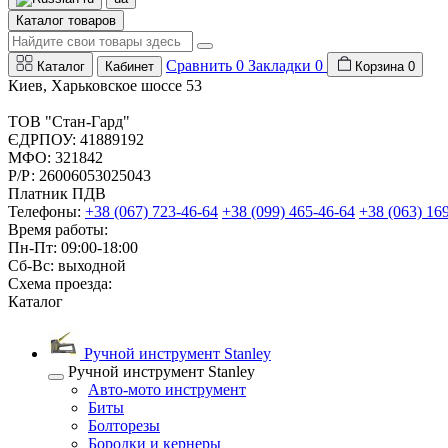
Каталог товаров
Сравнить
0
Закладки
0
Каталог
Кабинет
Корзина
0
Киев, Харьковское шоссе 53
ТОВ "Стан-Гард"
ЄДРПОУ: 41889192
МФО: 321842
Р/Р: 26006053025043
Платник ПДВ
Телефоны:
+38 (067) 723-46-64
+38 (099) 465-46-64
+38 (063) 16
Время работы:
Пн-Пт: 09:00-18:00
Сб-Вс: выходной
Схема проезда:
Каталог
Ручной инструмент Stanley
Ручной инструмент Stanley
Авто-мото инструмент
Биты
Болторезы
Бородки и кернеры