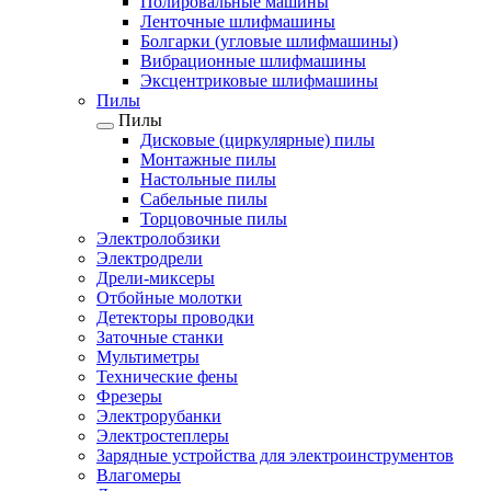
Полировальные машины
Ленточные шлифмашины
Болгарки (угловые шлифмашины)
Вибрационные шлифмашины
Эксцентриковые шлифмашины
Пилы
Пилы
Дисковые (циркулярные) пилы
Монтажные пилы
Настольные пилы
Сабельные пилы
Торцовочные пилы
Электролобзики
Электродрели
Дрели-миксеры
Отбойные молотки
Детекторы проводки
Заточные станки
Мультиметры
Технические фены
Фрезеры
Электрорубанки
Электростеплеры
Зарядные устройства для электроинструментов
Влагомеры