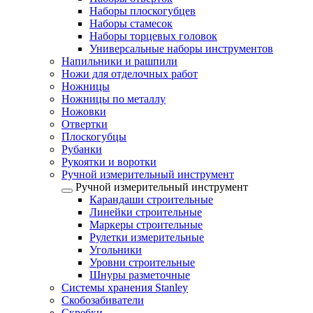
Наборы плоскогубцев
Наборы стамесок
Наборы торцевых головок
Универсальные наборы инструментов
Напильники и рашпили
Ножи для отделочных работ
Ножницы
Ножницы по металлу
Ножовки
Отвертки
Плоскогубцы
Рубанки
Рукоятки и воротки
Ручной измерительный инструмент
Ручной измерительный инструмент
Карандаши строительные
Линейки строительные
Маркеры строительные
Рулетки измерительные
Угольники
Уровни строительные
Шнуры разметочные
Системы хранения Stanley
Скобозабиватели
Скребки