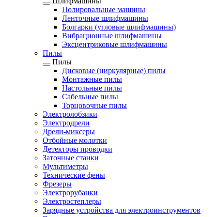
Шлифмашины
Полировальные машины
Ленточные шлифмашины
Болгарки (угловые шлифмашины)
Вибрационные шлифмашины
Эксцентриковые шлифмашины
Пилы
Пилы
Дисковые (циркулярные) пилы
Монтажные пилы
Настольные пилы
Сабельные пилы
Торцовочные пилы
Электролобзики
Электродрели
Дрели-миксеры
Отбойные молотки
Детекторы проводки
Заточные станки
Мультиметры
Технические фены
Фрезеры
Электрорубанки
Электростеплеры
Зарядные устройства для электроинструментов