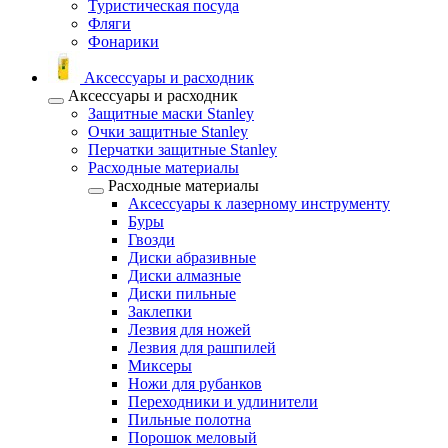
Туристическая посуда
Фляги
Фонарики
Аксессуары и расходник
Аксессуары и расходник
Защитные маски Stanley
Очки защитные Stanley
Перчатки защитные Stanley
Расходные материалы
Расходные материалы
Аксессуары к лазерному инструменту
Буры
Гвозди
Диски абразивные
Диски алмазные
Диски пильные
Заклепки
Лезвия для ножей
Лезвия для рашпилей
Миксеры
Ножи для рубанков
Переходники и удлинители
Пильные полотна
Порошок меловый