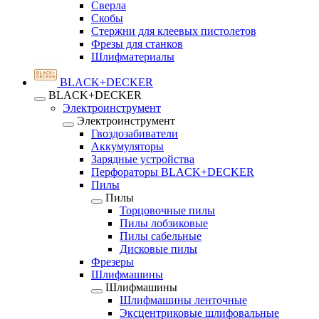
Сверла
Скобы
Стержни для клеевых пистолетов
Фрезы для станков
Шлифматериалы
BLACK+DECKER
BLACK+DECKER
Электроинструмент
Электроинструмент
Гвоздозабиватели
Аккумуляторы
Зарядные устройства
Перфораторы BLACK+DECKER
Пилы
Пилы
Торцовочные пилы
Пилы лобзиковые
Пилы сабельные
Дисковые пилы
Фрезеры
Шлифмашины
Шлифмашины
Шлифмашины ленточные
Эксцентриковые шлифовальные