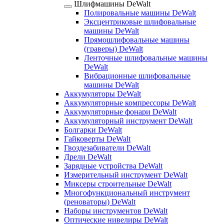
Шлифмашины DeWalt
Полировальные машины DeWalt
Эксцентриковые шлифовальные
машины DeWalt
Прямошлифовальные машины
(граверы) DeWalt
Ленточные шлифовальные машины
DeWalt
Вибрационные шлифовальные
машины DeWalt
Аккумуляторы DeWalt
Аккумуляторные компрессоры DeWalt
Аккумуляторные фонари DeWalt
Аккумуляторный инструмент DeWalt
Болгарки DeWalt
Гайковерты DeWalt
Гвоздезабиватели DeWalt
Дрели DeWalt
Зарядные устройства DeWalt
Измерительный инструмент DeWalt
Миксеры строительные DeWalt
Многофункциональный инструмент
(реноваторы) DeWalt
Наборы инструментов DeWalt
Оптические нивелиры DeWalt