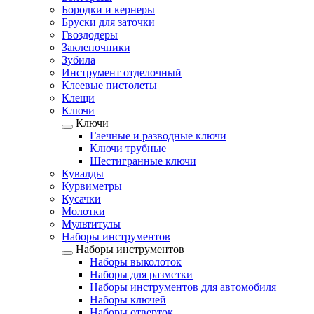
Бородки и кернеры
Бруски для заточки
Гвоздодеры
Заклепочники
Зубила
Инструмент отделочный
Клеевые пистолеты
Клещи
Ключи
Ключи
Гаечные и разводные ключи
Ключи трубные
Шестигранные ключи
Кувалды
Курвиметры
Кусачки
Молотки
Мультитулы
Наборы инструментов
Наборы инструментов
Наборы выколоток
Наборы для разметки
Наборы инструментов для автомобиля
Наборы ключей
Наборы отверток