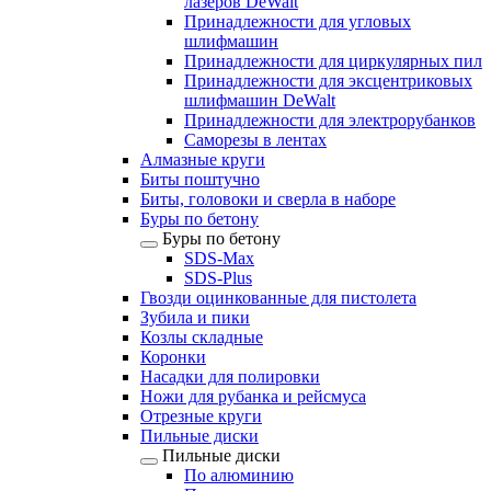
лазеров DeWalt
Принадлежности для угловых
шлифмашин
Принадлежности для циркулярных пил
Принадлежности для эксцентриковых
шлифмашин DeWalt
Принадлежности для электрорубанков
Саморезы в лентах
Алмазные круги
Биты поштучно
Биты, головоки и сверла в наборе
Буры по бетону
Буры по бетону
SDS-Max
SDS-Plus
Гвозди оцинкованные для пистолета
Зубила и пики
Козлы складные
Коронки
Насадки для полировки
Ножи для рубанка и рейсмуса
Отрезные круги
Пильные диски
Пильные диски
По алюминию