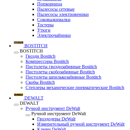
Попкорница
Пылесосы сетевые
Пылесосы электровеники
Соковыжималки
Тостеры
Утюги
Электрочайники
BOSTITCH
BOSTITCH
Гвозди Bostitch
Компрессоры Bostitch
Пистолеты гвоздозабивные Bostitch
Пистолеты скобозабивные Bostitch
Пистолеты шпилькозабивные Bostitch
Скобы Bostitch
Степлеры механические пневматические Bostitch
DEWALT
DEWALT
Ручной инструмент DeWalt
Ручной инструмент DeWalt
Гвоздодеры DeWalt
Измерительный ручной инструмент DeWalt
Ключи DeWalt