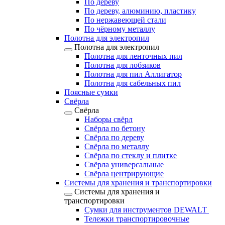
По дереву
По дереву, алюминию, пластику
По нержавеющей стали
По чёрному металлу
Полотна для электропил
Полотна для электропил
Полотна для ленточных пил
Полотна для лобзиков
Полотна для пил Аллигатор
Полотна для сабельных пил
Поясные сумки
Свёрла
Свёрла
Наборы свёрл
Свёрла по бетону
Свёрла по дереву
Свёрла по металлу
Свёрла по стеклу и плитке
Свёрла универсальные
Свёрла центрирующие
Системы для хранения и транспортировки
Системы для хранения и
транспортировки
Сумки для инструментов DEWALT
Тележки транспортировочные