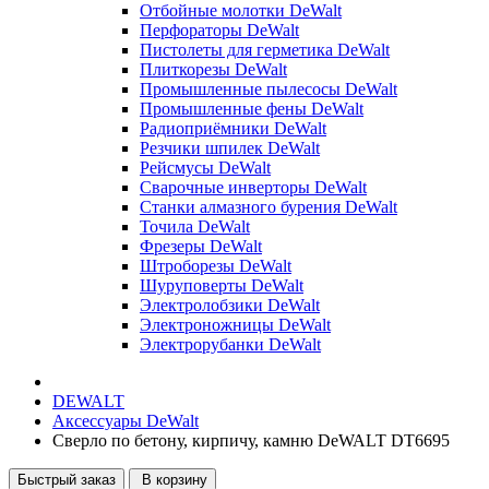
Отбойные молотки DeWalt
Перфораторы DeWalt
Пистолеты для герметика DeWalt
Плиткорезы DeWalt
Промышленные пылесосы DeWalt
Промышленные фены DeWalt
Радиоприёмники DeWalt
Резчики шпилек DeWalt
Рейсмусы DeWalt
Сварочные инверторы DeWalt
Станки алмазного бурения DeWalt
Точила DeWalt
Фрезеры DeWalt
Штроборезы DeWalt
Шуруповерты DeWalt
Электролобзики DeWalt
Электроножницы DeWalt
Электрорубанки DeWalt
DEWALT
Аксессуары DeWalt
Сверло по бетону, кирпичу, камню DeWALT DT6695
Быстрый заказ
В корзину