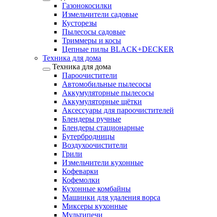
Газонокосилки
Измельчители садовые
Кусторезы
Пылесосы садовые
Триммеры и косы
Цепные пилы BLACK+DECKER
Техника для дома
Техника для дома
Пароочистители
Автомобильные пылесосы
Аккумуляторные пылесосы
Аккумуляторные щётки
Аксессуары для пароочистителей
Блендеры ручные
Блендеры стационарные
Бутербродницы
Воздухоочистители
Грили
Измельчители кухонные
Кофеварки
Кофемолки
Кухонные комбайны
Машинки для удаления ворса
Миксеры кухонные
Мультипечи