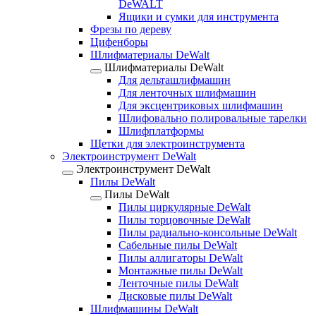
DeWALT
Ящики и сумки для инструмента
Фрезы по дереву
Цифенборы
Шлифматериалы DeWalt
Шлифматериалы DeWalt
Для дельташлифмашин
Для ленточных шлифмашин
Для эксцентриковых шлифмашин
Шлифовально полировальные тарелки
Шлифплатформы
Щетки для электроинструмента
Электроинструмент DeWalt
Электроинструмент DeWalt
Пилы DeWalt
Пилы DeWalt
Пилы циркулярные DeWalt
Пилы торцовочные DeWalt
Пилы радиально-консольные DeWalt
Сабельные пилы DeWalt
Пилы аллигаторы DeWalt
Монтажные пилы DeWalt
Ленточные пилы DeWalt
Дисковые пилы DeWalt
Шлифмашины DeWalt