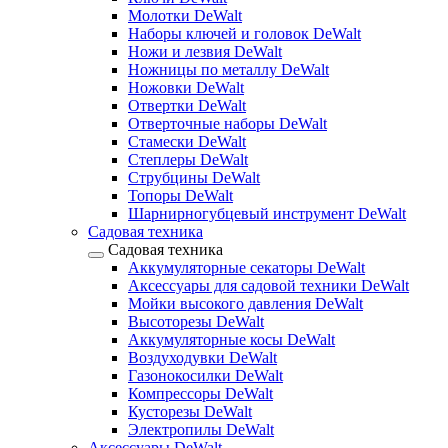
Молотки DeWalt
Наборы ключей и головок DeWalt
Ножи и лезвия DeWalt
Ножницы по металлу DeWalt
Ножовки DeWalt
Отвертки DeWalt
Отверточные наборы DeWalt
Стамески DeWalt
Степлеры DeWalt
Струбцины DeWalt
Топоры DeWalt
Шарнирногубцевый инструмент DeWalt
Садовая техника
Садовая техника
Аккумуляторные секаторы DeWalt
Аксессуары для садовой техники DeWalt
Мойки высокого давления DeWalt
Высоторезы DeWalt
Аккумуляторные косы DeWalt
Воздуходувки DeWalt
Газонокосилки DeWalt
Компрессоры DeWalt
Кусторезы DeWalt
Электропилы DeWalt
Аксессуары DeWalt