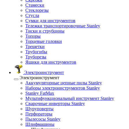
Стамески
Стеклорезы
Стусла
Сумки для инструментов
Тележки транспортировочные Stanley
Тиски и струбцины
Топоры
Торцевые головки
Трещетки
Трубогибы
Труборезы
Ящики для инструментов
Электроинструмент
Электроинструмент
Аккумуляторные цепные пилы Stanley
Наборы электроинструментов Stanley
Stanley FatMax
Мультифункциональный инструмент Stanley
Сварочные инверторы Stanley
Шуруповерты
Перфораторы
Пылесосы Stanley
Шлифмашины