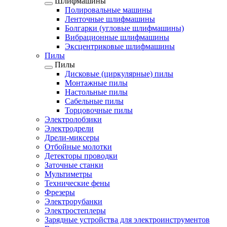
Шлифмашины
Полировальные машины
Ленточные шлифмашины
Болгарки (угловые шлифмашины)
Вибрационные шлифмашины
Эксцентриковые шлифмашины
Пилы
Пилы
Дисковые (циркулярные) пилы
Монтажные пилы
Настольные пилы
Сабельные пилы
Торцовочные пилы
Электролобзики
Электродрели
Дрели-миксеры
Отбойные молотки
Детекторы проводки
Заточные станки
Мультиметры
Технические фены
Фрезеры
Электрорубанки
Электростеплеры
Зарядные устройства для электроинструментов