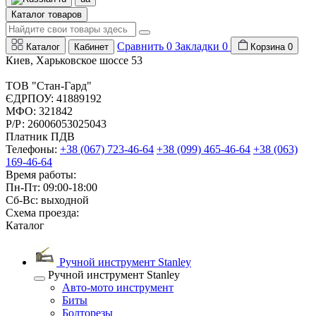
Каталог товаров
Сравнить
0
Закладки
0
Каталог
Кабинет
Корзина
0
Киев, Харьковское шоссе 53
ТОВ "Стан-Гард"
ЄДРПОУ: 41889192
МФО: 321842
Р/Р: 26006053025043
Платник ПДВ
Телефоны:
+38 (067) 723-46-64
+38 (099) 465-46-64
+38 (063)
169-46-64
Время работы:
Пн-Пт: 09:00-18:00
Сб-Вс: выходной
Схема проезда:
Каталог
Ручной инструмент Stanley
Ручной инструмент Stanley
Авто-мото инструмент
Биты
Болторезы