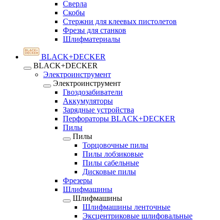
Сверла
Скобы
Стержни для клеевых пистолетов
Фрезы для станков
Шлифматериалы
BLACK+DECKER
BLACK+DECKER
Электроинструмент
Электроинструмент
Гвоздозабиватели
Аккумуляторы
Зарядные устройства
Перфораторы BLACK+DECKER
Пилы
Пилы
Торцовочные пилы
Пилы лобзиковые
Пилы сабельные
Дисковые пилы
Фрезеры
Шлифмашины
Шлифмашины
Шлифмашины ленточные
Эксцентриковые шлифовальные