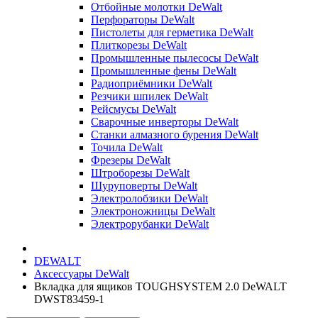
Отбойные молотки DeWalt
Перфораторы DeWalt
Пистолеты для герметика DeWalt
Плиткорезы DeWalt
Промышленные пылесосы DeWalt
Промышленные фены DeWalt
Радиоприёмники DeWalt
Резчики шпилек DeWalt
Рейсмусы DeWalt
Сварочные инверторы DeWalt
Станки алмазного бурения DeWalt
Точила DeWalt
Фрезеры DeWalt
Штроборезы DeWalt
Шуруповерты DeWalt
Электролобзики DeWalt
Электроножницы DeWalt
Электрорубанки DeWalt
DEWALT
Аксессуары DeWalt
Вкладка для ящиков TOUGHSYSTEM 2.0 DeWALT
DWST83459-1