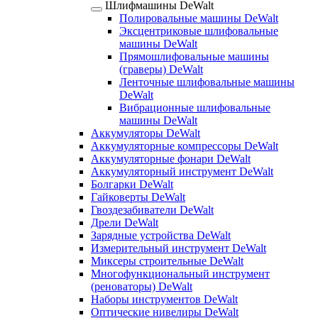
Шлифмашины DeWalt
Полировальные машины DeWalt
Эксцентриковые шлифовальные
машины DeWalt
Прямошлифовальные машины
(граверы) DeWalt
Ленточные шлифовальные машины
DeWalt
Вибрационные шлифовальные
машины DeWalt
Аккумуляторы DeWalt
Аккумуляторные компрессоры DeWalt
Аккумуляторные фонари DeWalt
Аккумуляторный инструмент DeWalt
Болгарки DeWalt
Гайковерты DeWalt
Гвоздезабиватели DeWalt
Дрели DeWalt
Зарядные устройства DeWalt
Измерительный инструмент DeWalt
Миксеры строительные DeWalt
Многофункциональный инструмент
(реноваторы) DeWalt
Наборы инструментов DeWalt
Оптические нивелиры DeWalt