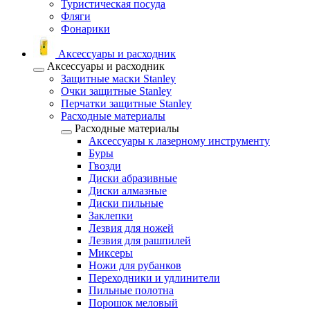
Туристическая посуда
Фляги
Фонарики
Аксессуары и расходник
Аксессуары и расходник
Защитные маски Stanley
Очки защитные Stanley
Перчатки защитные Stanley
Расходные материалы
Расходные материалы
Аксессуары к лазерному инструменту
Буры
Гвозди
Диски абразивные
Диски алмазные
Диски пильные
Заклепки
Лезвия для ножей
Лезвия для рашпилей
Миксеры
Ножи для рубанков
Переходники и удлинители
Пильные полотна
Порошок меловый