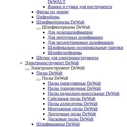
DeWALT
Ящики и сумки для инструмента
Фрезы по дереву
Цифенборы
Шлифматериалы DeWalt
Шлифматериалы DeWalt
Для дельташлифмашин
Для ленточных шлифмашин
Для эксцентриковых шлифмашин
Шлифовально полировальные тарелки
Шлифплатформы
Щетки для электроинструмента
Электроинструмент DeWalt
Электроинструмент DeWalt
Пилы DeWalt
Пилы DeWalt
Пилы циркулярные DeWalt
Пилы торцовочные DeWalt
Пилы радиально-консольные DeWalt
Сабельные пилы DeWalt
Пилы аллигаторы DeWalt
Монтажные пилы DeWalt
Ленточные пилы DeWalt
Дисковые пилы DeWalt
Шлифмашины DeWalt