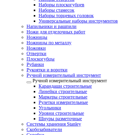
Наборы плоскогубцев
Наборы стамесок
Наборы торцевых головок
Универсальные наборы инструментов
Напильники и рашпили
Ножи для отделочных работ
Ножницы
Ножницы по металлу
Ножовки
Отвертки
Плоскогубцы
Рубанки
Рукоятки и воротки
Ручной измерительный инструмент
Ручной измерительный инструмент
Карандаши строительные
Линейки строительные
Маркеры строительные
Рулетки измерительные
Угольники
Уровни строительные
Шнуры разметочные
Системы хранения Stanley
Скобозабиватели
Скребки