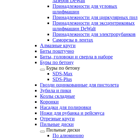
лазеров DeWalt
Принадлежности для угловых
шлифмашин
Принадлежности для циркулярных пил
Принадлежности для эксцентриковых
шлифмашин DeWalt
Принадлежности для электрорубанков
Саморезы в лентах
Алмазные круги
Биты поштучно
Биты, головоки и сверла в наборе
Буры по бетону
Буры по бетону
SDS-Max
SDS-Plus
Гвозди оцинкованные для пистолета
Зубила и пики
Козлы складные
Коронки
Насадки для полировки
Ножи для рубанка и рейсмуса
Отрезные круги
Пильные диски
Пильные диски
По алюминию