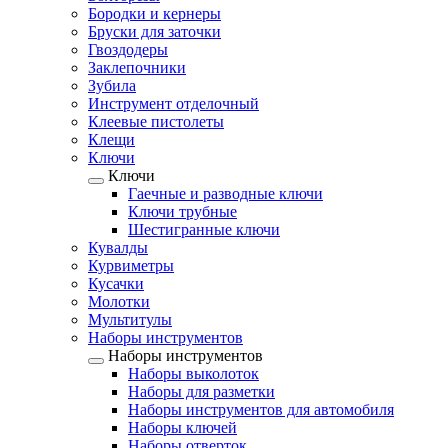
Бородки и кернеры
Бруски для заточки
Гвоздодеры
Заклепочники
Зубила
Инструмент отделочный
Клеевые пистолеты
Клещи
Ключи
Ключи
Гаечные и разводные ключи
Ключи трубные
Шестигранные ключи
Кувалды
Курвиметры
Кусачки
Молотки
Мультитулы
Наборы инструментов
Наборы инструментов
Наборы выколоток
Наборы для разметки
Наборы инструментов для автомобиля
Наборы ключей
Наборы отверток