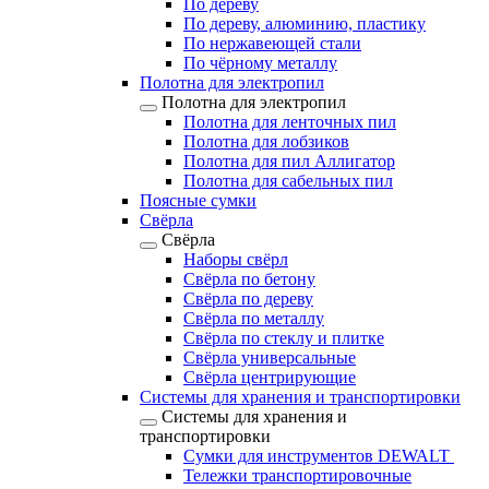
По дереву
По дереву, алюминию, пластику
По нержавеющей стали
По чёрному металлу
Полотна для электропил
Полотна для электропил
Полотна для ленточных пил
Полотна для лобзиков
Полотна для пил Аллигатор
Полотна для сабельных пил
Поясные сумки
Свёрла
Свёрла
Наборы свёрл
Свёрла по бетону
Свёрла по дереву
Свёрла по металлу
Свёрла по стеклу и плитке
Свёрла универсальные
Свёрла центрирующие
Системы для хранения и транспортировки
Системы для хранения и
транспортировки
Сумки для инструментов DEWALT
Тележки транспортировочные