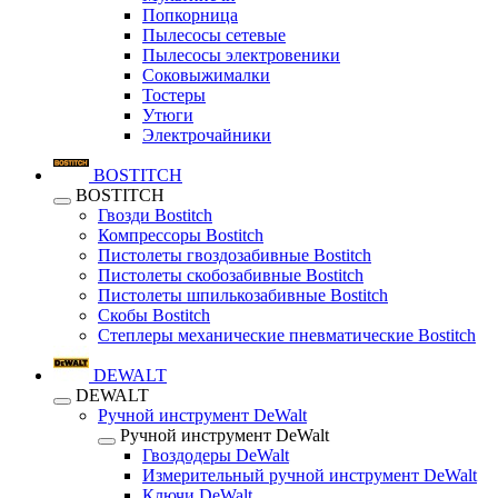
Попкорница
Пылесосы сетевые
Пылесосы электровеники
Соковыжималки
Тостеры
Утюги
Электрочайники
BOSTITCH
BOSTITCH
Гвозди Bostitch
Компрессоры Bostitch
Пистолеты гвоздозабивные Bostitch
Пистолеты скобозабивные Bostitch
Пистолеты шпилькозабивные Bostitch
Скобы Bostitch
Степлеры механические пневматические Bostitch
DEWALT
DEWALT
Ручной инструмент DeWalt
Ручной инструмент DeWalt
Гвоздодеры DeWalt
Измерительный ручной инструмент DeWalt
Ключи DeWalt