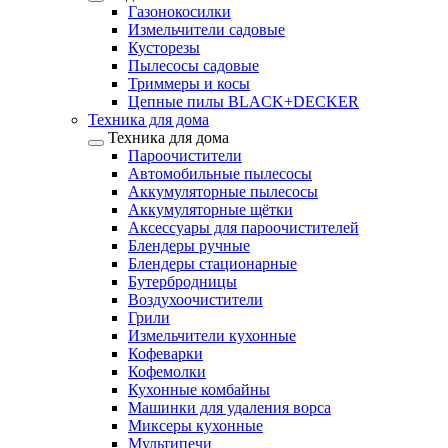
Газонокосилки
Измельчители садовые
Кусторезы
Пылесосы садовые
Триммеры и косы
Цепные пилы BLACK+DECKER
Техника для дома
Техника для дома
Пароочистители
Автомобильные пылесосы
Аккумуляторные пылесосы
Аккумуляторные щётки
Аксессуары для пароочистителей
Блендеры ручные
Блендеры стационарные
Бутербродницы
Воздухоочистители
Грили
Измельчители кухонные
Кофеварки
Кофемолки
Кухонные комбайны
Машинки для удаления ворса
Миксеры кухонные
Мультипечи