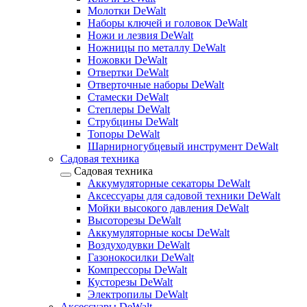
Молотки DeWalt
Наборы ключей и головок DeWalt
Ножи и лезвия DeWalt
Ножницы по металлу DeWalt
Ножовки DeWalt
Отвертки DeWalt
Отверточные наборы DeWalt
Стамески DeWalt
Степлеры DeWalt
Струбцины DeWalt
Топоры DeWalt
Шарнирногубцевый инструмент DeWalt
Садовая техника
Садовая техника
Аккумуляторные секаторы DeWalt
Аксессуары для садовой техники DeWalt
Мойки высокого давления DeWalt
Высоторезы DeWalt
Аккумуляторные косы DeWalt
Воздуходувки DeWalt
Газонокосилки DeWalt
Компрессоры DeWalt
Кусторезы DeWalt
Электропилы DeWalt
Аксессуары DeWalt