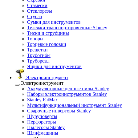
Стамески
Стеклорезы
Стусла
Сумки для инструментов
Тележки транспортировочные Stanley
Тиски и струбцины
Топоры
Торцевые головки
Трещетки
Трубогибы
Труборезы
Ящики для инструментов
Электроинструмент
Электроинструмент
Аккумуляторные цепные пилы Stanley
Наборы электроинструментов Stanley
Stanley FatMax
Мультифункциональный инструмент Stanley
Сварочные инверторы Stanley
Шуруповерты
Перфораторы
Пылесосы Stanley
Шлифмашины