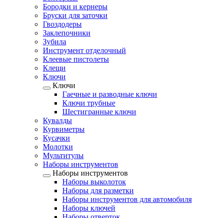
Бородки и кернеры
Бруски для заточки
Гвоздодеры
Заклепочники
Зубила
Инструмент отделочный
Клеевые пистолеты
Клещи
Ключи
Ключи
Гаечные и разводные ключи
Ключи трубные
Шестигранные ключи
Кувалды
Курвиметры
Кусачки
Молотки
Мультитулы
Наборы инструментов
Наборы инструментов
Наборы выколоток
Наборы для разметки
Наборы инструментов для автомобиля
Наборы ключей
Наборы отверток