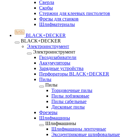
Сверла
Скобы
Стержни для клеевых пистолетов
Фрезы для станков
Шлифматериалы
BLACK+DECKER
BLACK+DECKER
Электроинструмент
Электроинструмент
Гвоздозабиватели
Аккумуляторы
Зарядные устройства
Перфораторы BLACK+DECKER
Пилы
Пилы
Торцовочные пилы
Пилы лобзиковые
Пилы сабельные
Дисковые пилы
Фрезеры
Шлифмашины
Шлифмашины
Шлифмашины ленточные
Эксцентриковые шлифовальные