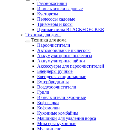
Газонокосилки
Измельчители садовые
Кусторезы
Пылесосы садовые
Триммеры и косы
Цепные пилы BLACK+DECKER
Техника для дома
Техника для дома
Пароочистители
Автомобильные пылесосы
Аккумуляторные пылесосы
Аккумуляторные щётки
Аксессуары для пароочистителей
Блендеры ручные
Блендеры стационарные
Бутербродницы
Воздухоочистители
Грили
Измельчители кухонные
Кофеварки
Кофемолки
Кухонные комбайны
Машинки для удаления ворса
Миксеры кухонные
Мультипечи