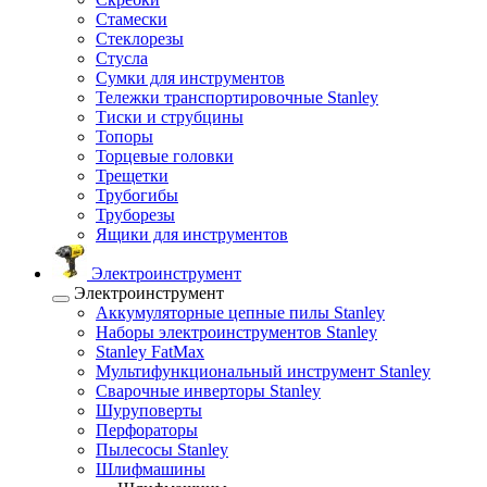
Стамески
Стеклорезы
Стусла
Сумки для инструментов
Тележки транспортировочные Stanley
Тиски и струбцины
Топоры
Торцевые головки
Трещетки
Трубогибы
Труборезы
Ящики для инструментов
Электроинструмент
Электроинструмент
Аккумуляторные цепные пилы Stanley
Наборы электроинструментов Stanley
Stanley FatMax
Мультифункциональный инструмент Stanley
Сварочные инверторы Stanley
Шуруповерты
Перфораторы
Пылесосы Stanley
Шлифмашины