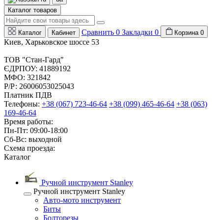
Каталог товаров
Сравнить
0
Закладки
0
Каталог
Кабинет
Корзина
0
Киев, Харьковское шоссе 53
ТОВ "Стан-Гард"
ЄДРПОУ: 41889192
МФО: 321842
Р/Р: 26006053025043
Платник ПДВ
Телефоны:
+38 (067) 723-46-64
+38 (099) 465-46-64
+38 (063)
169-46-64
Время работы:
Пн-Пт: 09:00-18:00
Сб-Вс: выходной
Схема проезда:
Каталог
Ручной инструмент Stanley
Ручной инструмент Stanley
Авто-мото инструмент
Биты
Болторезы