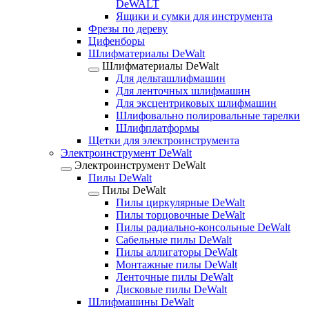
DeWALT
Ящики и сумки для инструмента
Фрезы по дереву
Цифенборы
Шлифматериалы DeWalt
Шлифматериалы DeWalt
Для дельташлифмашин
Для ленточных шлифмашин
Для эксцентриковых шлифмашин
Шлифовально полировальные тарелки
Шлифплатформы
Щетки для электроинструмента
Электроинструмент DeWalt
Электроинструмент DeWalt
Пилы DeWalt
Пилы DeWalt
Пилы циркулярные DeWalt
Пилы торцовочные DeWalt
Пилы радиально-консольные DeWalt
Сабельные пилы DeWalt
Пилы аллигаторы DeWalt
Монтажные пилы DeWalt
Ленточные пилы DeWalt
Дисковые пилы DeWalt
Шлифмашины DeWalt