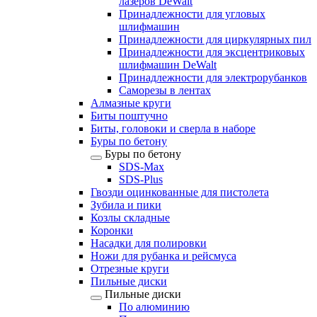
лазеров DeWalt
Принадлежности для угловых
шлифмашин
Принадлежности для циркулярных пил
Принадлежности для эксцентриковых
шлифмашин DeWalt
Принадлежности для электрорубанков
Саморезы в лентах
Алмазные круги
Биты поштучно
Биты, головоки и сверла в наборе
Буры по бетону
Буры по бетону
SDS-Max
SDS-Plus
Гвозди оцинкованные для пистолета
Зубила и пики
Козлы складные
Коронки
Насадки для полировки
Ножи для рубанка и рейсмуса
Отрезные круги
Пильные диски
Пильные диски
По алюминию