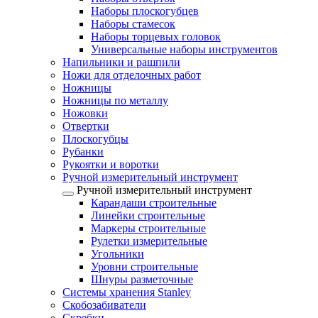
Наборы плоскогубцев
Наборы стамесок
Наборы торцевых головок
Универсальные наборы инструментов
Напильники и рашпили
Ножи для отделочных работ
Ножницы
Ножницы по металлу
Ножовки
Отвертки
Плоскогубцы
Рубанки
Рукоятки и воротки
Ручной измерительный инструмент
Ручной измерительный инструмент
Карандаши строительные
Линейки строительные
Маркеры строительные
Рулетки измерительные
Угольники
Уровни строительные
Шнуры разметочные
Системы хранения Stanley
Скобозабиватели
Скребки