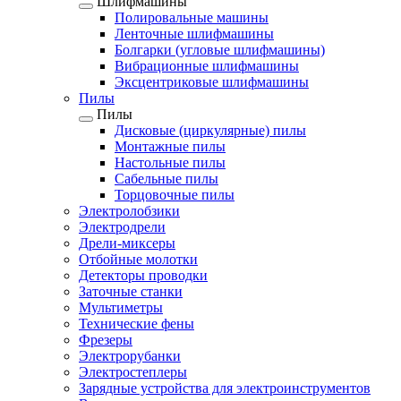
Шлифмашины
Полировальные машины
Ленточные шлифмашины
Болгарки (угловые шлифмашины)
Вибрационные шлифмашины
Эксцентриковые шлифмашины
Пилы
Пилы
Дисковые (циркулярные) пилы
Монтажные пилы
Настольные пилы
Сабельные пилы
Торцовочные пилы
Электролобзики
Электродрели
Дрели-миксеры
Отбойные молотки
Детекторы проводки
Заточные станки
Мультиметры
Технические фены
Фрезеры
Электрорубанки
Электростеплеры
Зарядные устройства для электроинструментов