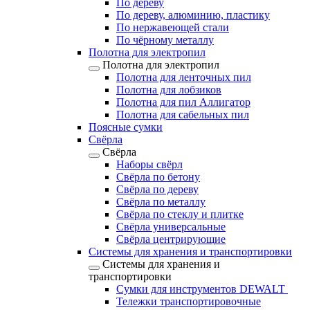
По дереву
По дереву, алюминию, пластику
По нержавеющей стали
По чёрному металлу
Полотна для электропил
Полотна для электропил
Полотна для ленточных пил
Полотна для лобзиков
Полотна для пил Аллигатор
Полотна для сабельных пил
Поясные сумки
Свёрла
Свёрла
Наборы свёрл
Свёрла по бетону
Свёрла по дереву
Свёрла по металлу
Свёрла по стеклу и плитке
Свёрла универсальные
Свёрла центрирующие
Системы для хранения и транспортировки
Системы для хранения и
транспортировки
Сумки для инструментов DEWALT
Тележки транспортировочные