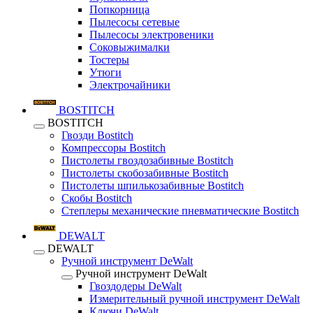
Попкорница
Пылесосы сетевые
Пылесосы электровеники
Соковыжималки
Тостеры
Утюги
Электрочайники
BOSTITCH
BOSTITCH
Гвозди Bostitch
Компрессоры Bostitch
Пистолеты гвоздозабивные Bostitch
Пистолеты скобозабивные Bostitch
Пистолеты шпилькозабивные Bostitch
Скобы Bostitch
Степлеры механические пневматические Bostitch
DEWALT
DEWALT
Ручной инструмент DeWalt
Ручной инструмент DeWalt
Гвоздодеры DeWalt
Измерительный ручной инструмент DeWalt
Ключи DeWalt