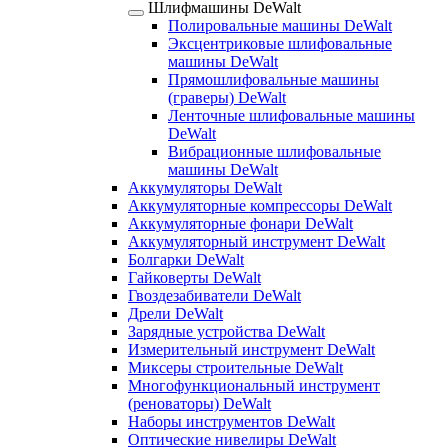
Шлифмашины DeWalt
Полировальные машины DeWalt
Эксцентриковые шлифовальные
машины DeWalt
Прямошлифовальные машины
(граверы) DeWalt
Ленточные шлифовальные машины
DeWalt
Вибрационные шлифовальные
машины DeWalt
Аккумуляторы DeWalt
Аккумуляторные компрессоры DeWalt
Аккумуляторные фонари DeWalt
Аккумуляторный инструмент DeWalt
Болгарки DeWalt
Гайковерты DeWalt
Гвоздезабиватели DeWalt
Дрели DeWalt
Зарядные устройства DeWalt
Измерительный инструмент DeWalt
Миксеры строительные DeWalt
Многофункциональный инструмент
(реноваторы) DeWalt
Наборы инструментов DeWalt
Оптические нивелиры DeWalt