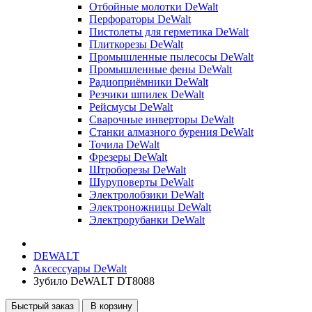
Отбойные молотки DeWalt
Перфораторы DeWalt
Пистолеты для герметика DeWalt
Плиткорезы DeWalt
Промышленные пылесосы DeWalt
Промышленные фены DeWalt
Радиоприёмники DeWalt
Резчики шпилек DeWalt
Рейсмусы DeWalt
Сварочные инверторы DeWalt
Станки алмазного бурения DeWalt
Точила DeWalt
Фрезеры DeWalt
Штроборезы DeWalt
Шуруповерты DeWalt
Электролобзики DeWalt
Электроножницы DeWalt
Электрорубанки DeWalt
DEWALT
Аксессуары DeWalt
Зубило DeWALT DT8088
Быстрый заказ
В корзину