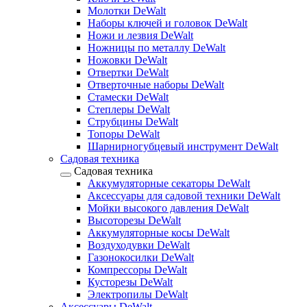
Молотки DeWalt
Наборы ключей и головок DeWalt
Ножи и лезвия DeWalt
Ножницы по металлу DeWalt
Ножовки DeWalt
Отвертки DeWalt
Отверточные наборы DeWalt
Стамески DeWalt
Степлеры DeWalt
Струбцины DeWalt
Топоры DeWalt
Шарнирногубцевый инструмент DeWalt
Садовая техника
Садовая техника
Аккумуляторные секаторы DeWalt
Аксессуары для садовой техники DeWalt
Мойки высокого давления DeWalt
Высоторезы DeWalt
Аккумуляторные косы DeWalt
Воздуходувки DeWalt
Газонокосилки DeWalt
Компрессоры DeWalt
Кусторезы DeWalt
Электропилы DeWalt
Аксессуары DeWalt