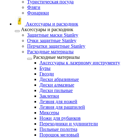
Туристическая посуда
Фляги
Фонарики
Аксессуары и расходник
Аксессуары и расходник
Защитные маски Stanley
Очки защитные Stanley
Перчатки защитные Stanley
Расходные материалы
Расходные материалы
Аксессуары к лазерному инструменту
Буры
Гвозди
Диски абразивные
Диски алмазные
Диски пильные
Заклепки
Лезвия для ножей
Лезвия для рашпилей
Миксеры
Ножи для рубанков
Переходники и удлинители
Пильные полотна
Порошок меловый