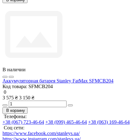
В наличии
Аккумуляторная батарея Stanley FatMax SFMCB204
Код товара:
SFMCB204
0
3 575 ₴
3 150 ₴
В корзину
Телефоны:
+38 (067) 723-46-64
+38 (099) 465-46-64
+38 (063) 169-46-64
Соц сети:
https://www.facebook.com/stanleys.ua/
https://www.instagram.com/stanleys.ua/