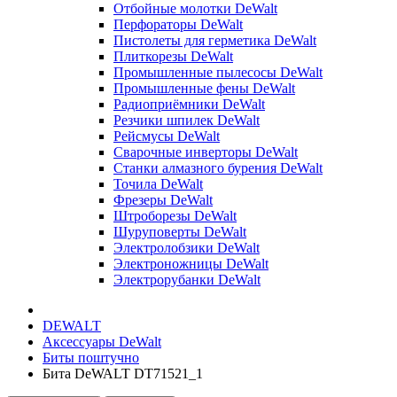
Отбойные молотки DeWalt
Перфораторы DeWalt
Пистолеты для герметика DeWalt
Плиткорезы DeWalt
Промышленные пылесосы DeWalt
Промышленные фены DeWalt
Радиоприёмники DeWalt
Резчики шпилек DeWalt
Рейсмусы DeWalt
Сварочные инверторы DeWalt
Станки алмазного бурения DeWalt
Точила DeWalt
Фрезеры DeWalt
Штроборезы DeWalt
Шуруповерты DeWalt
Электролобзики DeWalt
Электроножницы DeWalt
Электрорубанки DeWalt
DEWALT
Аксессуары DeWalt
Биты поштучно
Бита DeWALT DT71521_1