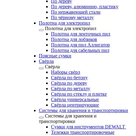
По дереву
По дереву, алюминию, пластику
По нержавеющей стали
По чёрному металлу
Полотна для электропил
Полотна для электропил
Полотна для ленточных пил
Полотна для лобзиков
Полотна для пил Аллигатор
Полотна для сабельных пил
Поясные сумки
Свёрла
Свёрла
Наборы свёрл
Свёрла по бетону
Свёрла по дереву
Свёрла по металлу
Свёрла по стеклу и плитке
Свёрла универсальные
Свёрла центрирующие
Системы для хранения и транспортировки
Системы для хранения и
транспортировки
Сумки для инструментов DEWALT
Тележки транспортировочные