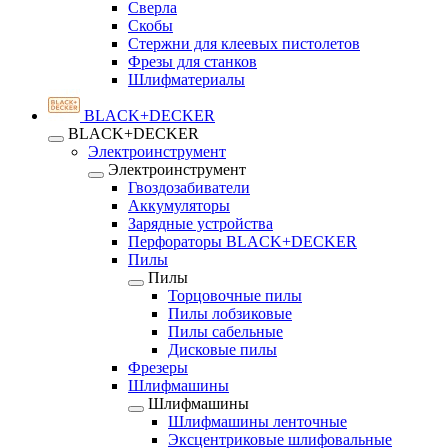
Сверла
Скобы
Стержни для клеевых пистолетов
Фрезы для станков
Шлифматериалы
BLACK+DECKER
BLACK+DECKER
Электроинструмент
Электроинструмент
Гвоздозабиватели
Аккумуляторы
Зарядные устройства
Перфораторы BLACK+DECKER
Пилы
Пилы
Торцовочные пилы
Пилы лобзиковые
Пилы сабельные
Дисковые пилы
Фрезеры
Шлифмашины
Шлифмашины
Шлифмашины ленточные
Эксцентриковые шлифовальные