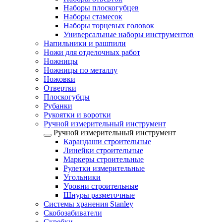
Наборы плоскогубцев
Наборы стамесок
Наборы торцевых головок
Универсальные наборы инструментов
Напильники и рашпили
Ножи для отделочных работ
Ножницы
Ножницы по металлу
Ножовки
Отвертки
Плоскогубцы
Рубанки
Рукоятки и воротки
Ручной измерительный инструмент
Ручной измерительный инструмент
Карандаши строительные
Линейки строительные
Маркеры строительные
Рулетки измерительные
Угольники
Уровни строительные
Шнуры разметочные
Системы хранения Stanley
Скобозабиватели
Скребки