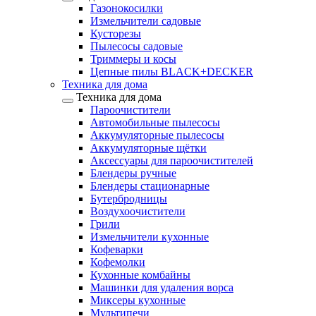
Газонокосилки
Измельчители садовые
Кусторезы
Пылесосы садовые
Триммеры и косы
Цепные пилы BLACK+DECKER
Техника для дома
Техника для дома
Пароочистители
Автомобильные пылесосы
Аккумуляторные пылесосы
Аккумуляторные щётки
Аксессуары для пароочистителей
Блендеры ручные
Блендеры стационарные
Бутербродницы
Воздухоочистители
Грили
Измельчители кухонные
Кофеварки
Кофемолки
Кухонные комбайны
Машинки для удаления ворса
Миксеры кухонные
Мультипечи