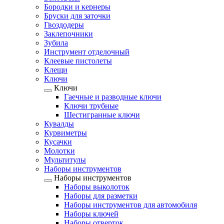
Бородки и кернеры
Бруски для заточки
Гвоздодеры
Заклепочники
Зубила
Инструмент отделочный
Клеевые пистолеты
Клещи
Ключи
Ключи
Гаечные и разводные ключи
Ключи трубные
Шестигранные ключи
Кувалды
Курвиметры
Кусачки
Молотки
Мультитулы
Наборы инструментов
Наборы инструментов
Наборы выколоток
Наборы для разметки
Наборы инструментов для автомобиля
Наборы ключей
Наборы отверток