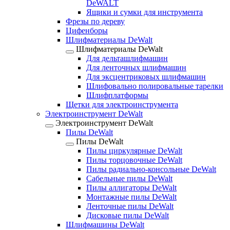
DeWALT
Ящики и сумки для инструмента
Фрезы по дереву
Цифенборы
Шлифматериалы DeWalt
Шлифматериалы DeWalt
Для дельташлифмашин
Для ленточных шлифмашин
Для эксцентриковых шлифмашин
Шлифовально полировальные тарелки
Шлифплатформы
Щетки для электроинструмента
Электроинструмент DeWalt
Электроинструмент DeWalt
Пилы DeWalt
Пилы DeWalt
Пилы циркулярные DeWalt
Пилы торцовочные DeWalt
Пилы радиально-консольные DeWalt
Сабельные пилы DeWalt
Пилы аллигаторы DeWalt
Монтажные пилы DeWalt
Ленточные пилы DeWalt
Дисковые пилы DeWalt
Шлифмашины DeWalt