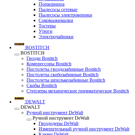
Попкорница
Пылесосы сетевые
Пылесосы электровеники
Соковыжималки
Тостеры
Утюги
Электрочайники
BOSTITCH
BOSTITCH
Гвозди Bostitch
Компрессоры Bostitch
Пистолеты гвоздозабивные Bostitch
Пистолеты скобозабивные Bostitch
Пистолеты шпилькозабивные Bostitch
Скобы Bostitch
Степлеры механические пневматические Bostitch
DEWALT
DEWALT
Ручной инструмент DeWalt
Ручной инструмент DeWalt
Гвоздодеры DeWalt
Измерительный ручной инструмент DeWalt
Ключи DeWalt