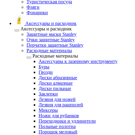
Туристическая посуда
Фляги
Фонарики
Аксессуары и расходник
Аксессуары и расходник
Защитные маски Stanley
Очки защитные Stanley
Перчатки защитные Stanley
Расходные материалы
Расходные материалы
Аксессуары к лазерному инструменту
Буры
Гвозди
Диски абразивные
Диски алмазные
Диски пильные
Заклепки
Лезвия для ножей
Лезвия для рашпилей
Миксеры
Ножи для рубанков
Переходники и удлинители
Пильные полотна
Порошок меловый