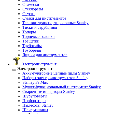
Стамески
Стеклорезы
Стусла
Сумки для инструментов
Тележки транспортировочные Stanley
Тиски и струбцины
Топоры
Торцевые головки
Трещетки
Трубогибы
Труборезы
Ящики для инструментов
Электроинструмент
Электроинструмент
Аккумуляторные цепные пилы Stanley
Наборы электроинструментов Stanley
Stanley FatMax
Мультифункциональный инструмент Stanley
Сварочные инверторы Stanley
Шуруповерты
Перфораторы
Пылесосы Stanley
Шлифмашины