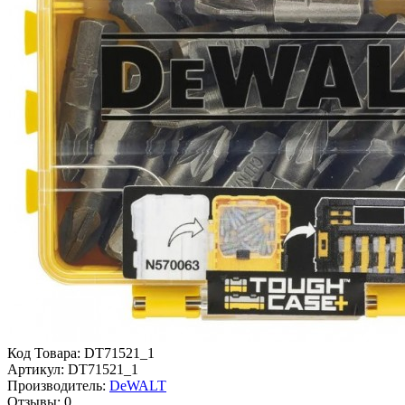
Код Товара:
DT71521_1
Артикул:
DT71521_1
Производитель:
DeWALT
Отзывы:
0