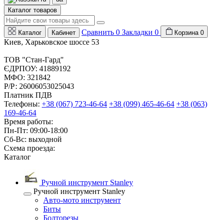
Каталог товаров
Сравнить
0
Закладки
0
Каталог
Кабинет
Корзина
0
Киев, Харьковское шоссе 53
ТОВ "Стан-Гард"
ЄДРПОУ: 41889192
МФО: 321842
Р/Р: 26006053025043
Платник ПДВ
Телефоны:
+38 (067) 723-46-64
+38 (099) 465-46-64
+38 (063)
169-46-64
Время работы:
Пн-Пт: 09:00-18:00
Сб-Вс: выходной
Схема проезда:
Каталог
Ручной инструмент Stanley
Ручной инструмент Stanley
Авто-мото инструмент
Биты
Болторезы