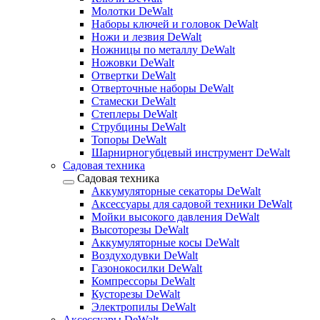
Молотки DeWalt
Наборы ключей и головок DeWalt
Ножи и лезвия DeWalt
Ножницы по металлу DeWalt
Ножовки DeWalt
Отвертки DeWalt
Отверточные наборы DeWalt
Стамески DeWalt
Степлеры DeWalt
Струбцины DeWalt
Топоры DeWalt
Шарнирногубцевый инструмент DeWalt
Садовая техника
Садовая техника
Аккумуляторные секаторы DeWalt
Аксессуары для садовой техники DeWalt
Мойки высокого давления DeWalt
Высоторезы DeWalt
Аккумуляторные косы DeWalt
Воздуходувки DeWalt
Газонокосилки DeWalt
Компрессоры DeWalt
Кусторезы DeWalt
Электропилы DeWalt
Аксессуары DeWalt