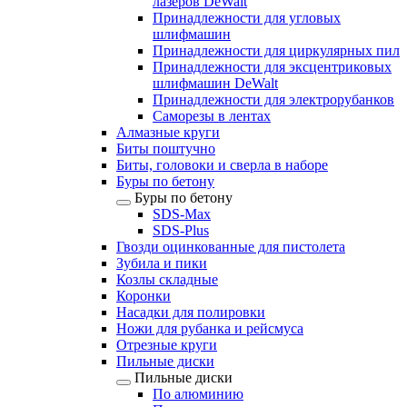
лазеров DeWalt
Принадлежности для угловых
шлифмашин
Принадлежности для циркулярных пил
Принадлежности для эксцентриковых
шлифмашин DeWalt
Принадлежности для электрорубанков
Саморезы в лентах
Алмазные круги
Биты поштучно
Биты, головоки и сверла в наборе
Буры по бетону
Буры по бетону
SDS-Max
SDS-Plus
Гвозди оцинкованные для пистолета
Зубила и пики
Козлы складные
Коронки
Насадки для полировки
Ножи для рубанка и рейсмуса
Отрезные круги
Пильные диски
Пильные диски
По алюминию