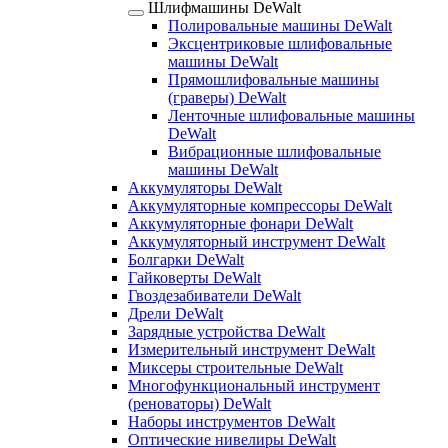
Шлифмашины DeWalt
Полировальные машины DeWalt
Эксцентриковые шлифовальные
машины DeWalt
Прямошлифовальные машины
(граверы) DeWalt
Ленточные шлифовальные машины
DeWalt
Вибрационные шлифовальные
машины DeWalt
Аккумуляторы DeWalt
Аккумуляторные компрессоры DeWalt
Аккумуляторные фонари DeWalt
Аккумуляторный инструмент DeWalt
Болгарки DeWalt
Гайковерты DeWalt
Гвоздезабиватели DeWalt
Дрели DeWalt
Зарядные устройства DeWalt
Измерительный инструмент DeWalt
Миксеры строительные DeWalt
Многофункциональный инструмент
(реноваторы) DeWalt
Наборы инструментов DeWalt
Оптические нивелиры DeWalt