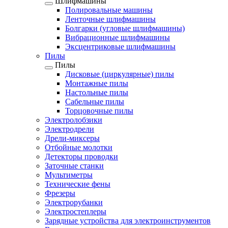
Шлифмашины
Полировальные машины
Ленточные шлифмашины
Болгарки (угловые шлифмашины)
Вибрационные шлифмашины
Эксцентриковые шлифмашины
Пилы
Пилы
Дисковые (циркулярные) пилы
Монтажные пилы
Настольные пилы
Сабельные пилы
Торцовочные пилы
Электролобзики
Электродрели
Дрели-миксеры
Отбойные молотки
Детекторы проводки
Заточные станки
Мультиметры
Технические фены
Фрезеры
Электрорубанки
Электростеплеры
Зарядные устройства для электроинструментов