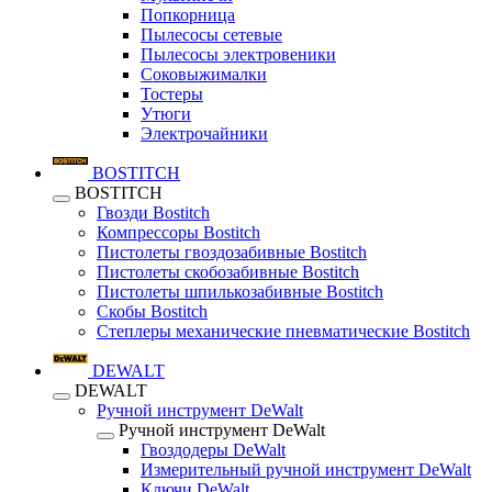
Попкорница
Пылесосы сетевые
Пылесосы электровеники
Соковыжималки
Тостеры
Утюги
Электрочайники
BOSTITCH
BOSTITCH
Гвозди Bostitch
Компрессоры Bostitch
Пистолеты гвоздозабивные Bostitch
Пистолеты скобозабивные Bostitch
Пистолеты шпилькозабивные Bostitch
Скобы Bostitch
Степлеры механические пневматические Bostitch
DEWALT
DEWALT
Ручной инструмент DeWalt
Ручной инструмент DeWalt
Гвоздодеры DeWalt
Измерительный ручной инструмент DeWalt
Ключи DeWalt