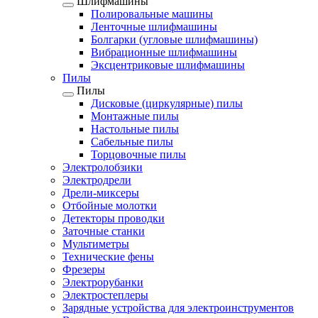
Шлифмашины
Полировальные машины
Ленточные шлифмашины
Болгарки (угловые шлифмашины)
Вибрационные шлифмашины
Эксцентриковые шлифмашины
Пилы
Пилы
Дисковые (циркулярные) пилы
Монтажные пилы
Настольные пилы
Сабельные пилы
Торцовочные пилы
Электролобзики
Электродрели
Дрели-миксеры
Отбойные молотки
Детекторы проводки
Заточные станки
Мультиметры
Технические фены
Фрезеры
Электрорубанки
Электростеплеры
Зарядные устройства для электроинструментов