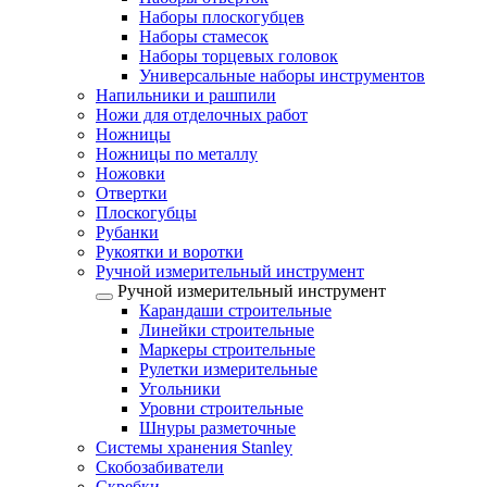
Наборы плоскогубцев
Наборы стамесок
Наборы торцевых головок
Универсальные наборы инструментов
Напильники и рашпили
Ножи для отделочных работ
Ножницы
Ножницы по металлу
Ножовки
Отвертки
Плоскогубцы
Рубанки
Рукоятки и воротки
Ручной измерительный инструмент
Ручной измерительный инструмент
Карандаши строительные
Линейки строительные
Маркеры строительные
Рулетки измерительные
Угольники
Уровни строительные
Шнуры разметочные
Системы хранения Stanley
Скобозабиватели
Скребки