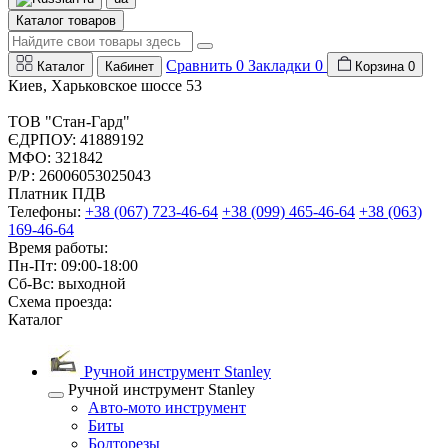
Каталог товаров
Сравнить
0
Закладки
0
Каталог
Кабинет
Корзина
0
Киев, Харьковское шоссе 53
ТОВ "Стан-Гард"
ЄДРПОУ: 41889192
МФО: 321842
Р/Р: 26006053025043
Платник ПДВ
Телефоны:
+38 (067) 723-46-64
+38 (099) 465-46-64
+38 (063)
169-46-64
Время работы:
Пн-Пт: 09:00-18:00
Сб-Вс: выходной
Схема проезда:
Каталог
Ручной инструмент Stanley
Ручной инструмент Stanley
Авто-мото инструмент
Биты
Болторезы