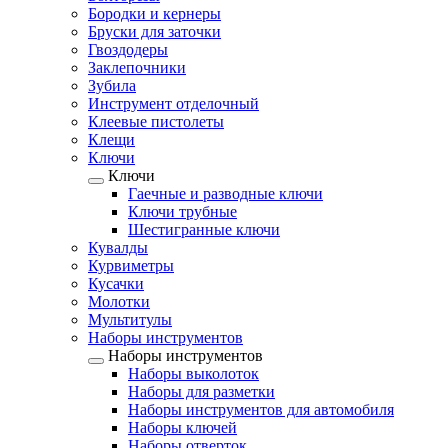
Бородки и кернеры
Бруски для заточки
Гвоздодеры
Заклепочники
Зубила
Инструмент отделочный
Клеевые пистолеты
Клещи
Ключи
Ключи
Гаечные и разводные ключи
Ключи трубные
Шестигранные ключи
Кувалды
Курвиметры
Кусачки
Молотки
Мультитулы
Наборы инструментов
Наборы инструментов
Наборы выколоток
Наборы для разметки
Наборы инструментов для автомобиля
Наборы ключей
Наборы отверток