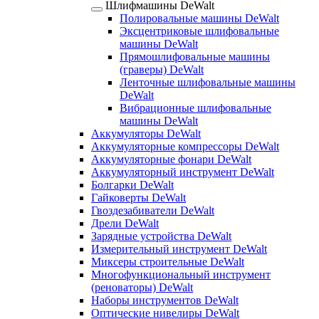
Шлифмашины DeWalt
Полировальные машины DeWalt
Эксцентриковые шлифовальные
машины DeWalt
Прямошлифовальные машины
(граверы) DeWalt
Ленточные шлифовальные машины
DeWalt
Вибрационные шлифовальные
машины DeWalt
Аккумуляторы DeWalt
Аккумуляторные компрессоры DeWalt
Аккумуляторные фонари DeWalt
Аккумуляторный инструмент DeWalt
Болгарки DeWalt
Гайковерты DeWalt
Гвоздезабиватели DeWalt
Дрели DeWalt
Зарядные устройства DeWalt
Измерительный инструмент DeWalt
Миксеры строительные DeWalt
Многофункциональный инструмент
(реноваторы) DeWalt
Наборы инструментов DeWalt
Оптические нивелиры DeWalt