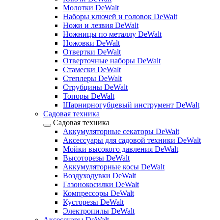
Молотки DeWalt
Наборы ключей и головок DeWalt
Ножи и лезвия DeWalt
Ножницы по металлу DeWalt
Ножовки DeWalt
Отвертки DeWalt
Отверточные наборы DeWalt
Стамески DeWalt
Степлеры DeWalt
Струбцины DeWalt
Топоры DeWalt
Шарнирногубцевый инструмент DeWalt
Садовая техника
Садовая техника
Аккумуляторные секаторы DeWalt
Аксессуары для садовой техники DeWalt
Мойки высокого давления DeWalt
Высоторезы DeWalt
Аккумуляторные косы DeWalt
Воздуходувки DeWalt
Газонокосилки DeWalt
Компрессоры DeWalt
Кусторезы DeWalt
Электропилы DeWalt
Аксессуары DeWalt