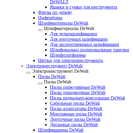
DeWALT
Ящики и сумки для инструмента
Фрезы по дереву
Цифенборы
Шлифматериалы DeWalt
Шлифматериалы DeWalt
Для дельташлифмашин
Для ленточных шлифмашин
Для эксцентриковых шлифмашин
Шлифовально полировальные тарелки
Шлифплатформы
Щетки для электроинструмента
Электроинструмент DeWalt
Электроинструмент DeWalt
Пилы DeWalt
Пилы DeWalt
Пилы циркулярные DeWalt
Пилы торцовочные DeWalt
Пилы радиально-консольные DeWalt
Сабельные пилы DeWalt
Пилы аллигаторы DeWalt
Монтажные пилы DeWalt
Ленточные пилы DeWalt
Дисковые пилы DeWalt
Шлифмашины DeWalt