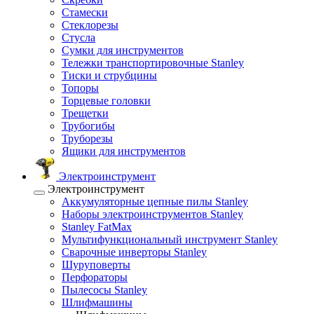
Стамески
Стеклорезы
Стусла
Сумки для инструментов
Тележки транспортировочные Stanley
Тиски и струбцины
Топоры
Торцевые головки
Трещетки
Трубогибы
Труборезы
Ящики для инструментов
Электроинструмент
Электроинструмент
Аккумуляторные цепные пилы Stanley
Наборы электроинструментов Stanley
Stanley FatMax
Мультифункциональный инструмент Stanley
Сварочные инверторы Stanley
Шуруповерты
Перфораторы
Пылесосы Stanley
Шлифмашины