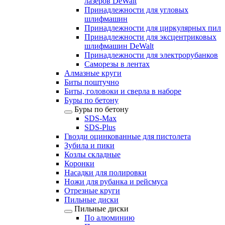
лазеров DeWalt
Принадлежности для угловых
шлифмашин
Принадлежности для циркулярных пил
Принадлежности для эксцентриковых
шлифмашин DeWalt
Принадлежности для электрорубанков
Саморезы в лентах
Алмазные круги
Биты поштучно
Биты, головоки и сверла в наборе
Буры по бетону
Буры по бетону
SDS-Max
SDS-Plus
Гвозди оцинкованные для пистолета
Зубила и пики
Козлы складные
Коронки
Насадки для полировки
Ножи для рубанка и рейсмуса
Отрезные круги
Пильные диски
Пильные диски
По алюминию