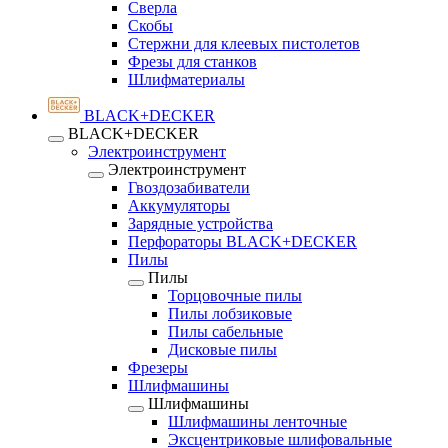
Сверла
Скобы
Стержни для клеевых пистолетов
Фрезы для станков
Шлифматериалы
BLACK+DECKER
BLACK+DECKER
Электроинструмент
Электроинструмент
Гвоздозабиватели
Аккумуляторы
Зарядные устройства
Перфораторы BLACK+DECKER
Пилы
Пилы
Торцовочные пилы
Пилы лобзиковые
Пилы сабельные
Дисковые пилы
Фрезеры
Шлифмашины
Шлифмашины
Шлифмашины ленточные
Эксцентриковые шлифовальные