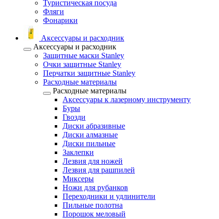
Туристическая посуда
Фляги
Фонарики
Аксессуары и расходник
Аксессуары и расходник
Защитные маски Stanley
Очки защитные Stanley
Перчатки защитные Stanley
Расходные материалы
Расходные материалы
Аксессуары к лазерному инструменту
Буры
Гвозди
Диски абразивные
Диски алмазные
Диски пильные
Заклепки
Лезвия для ножей
Лезвия для рашпилей
Миксеры
Ножи для рубанков
Переходники и удлинители
Пильные полотна
Порошок меловый