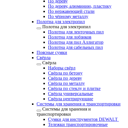
По дереву
По дереву, алюминию, пластику
По нержавеющей стали
По чёрному металлу
Полотна для электропил
Полотна для электропил
Полотна для ленточных пил
Полотна для лобзиков
Полотна для пил Аллигатор
Полотна для сабельных пил
Поясные сумки
Свёрла
Свёрла
Наборы свёрл
Свёрла по бетону
Свёрла по дереву
Свёрла по металлу
Свёрла по стеклу и плитке
Свёрла универсальные
Свёрла центрирующие
Системы для хранения и транспортировки
Системы для хранения и
транспортировки
Сумки для инструментов DEWALT
Тележки транспортировочные