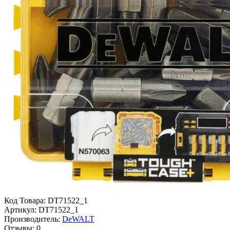
Код Товара:
DT71522_1
Артикул:
DT71522_1
Производитель:
DeWALT
Отзывы:
0