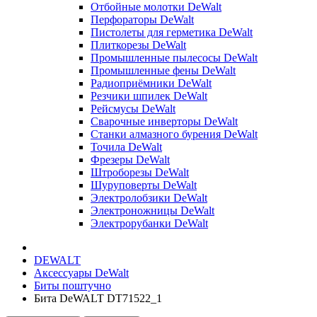
Отбойные молотки DeWalt
Перфораторы DeWalt
Пистолеты для герметика DeWalt
Плиткорезы DeWalt
Промышленные пылесосы DeWalt
Промышленные фены DeWalt
Радиоприёмники DeWalt
Резчики шпилек DeWalt
Рейсмусы DeWalt
Сварочные инверторы DeWalt
Станки алмазного бурения DeWalt
Точила DeWalt
Фрезеры DeWalt
Штроборезы DeWalt
Шуруповерты DeWalt
Электролобзики DeWalt
Электроножницы DeWalt
Электрорубанки DeWalt
DEWALT
Аксессуары DeWalt
Биты поштучно
Бита DeWALT DT71522_1