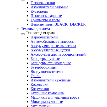
Газонокосилки
Измельчители садовые
Кусторезы
Пылесосы садовые
Триммеры и косы
Цепные пилы BLACK+DECKER
Техника для дома
Техника для дома
Пароочистители
Автомобильные пылесосы
Аккумуляторные пылесосы
Аккумуляторные щётки
Аксессуары для пароочистителей
Блендеры ручные
Блендеры стационарные
Бутербродницы
Воздухоочистители
Грили
Измельчители кухонные
Кофеварки
Кофемолки
Кухонные комбайны
Машинки для удаления ворса
Миксеры кухонные
Мультипечи