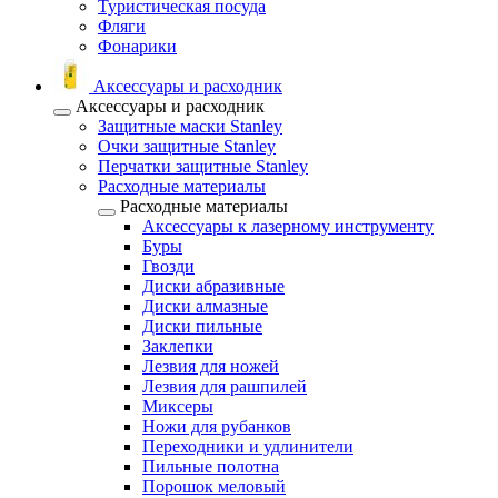
Туристическая посуда
Фляги
Фонарики
Аксессуары и расходник
Аксессуары и расходник
Защитные маски Stanley
Очки защитные Stanley
Перчатки защитные Stanley
Расходные материалы
Расходные материалы
Аксессуары к лазерному инструменту
Буры
Гвозди
Диски абразивные
Диски алмазные
Диски пильные
Заклепки
Лезвия для ножей
Лезвия для рашпилей
Миксеры
Ножи для рубанков
Переходники и удлинители
Пильные полотна
Порошок меловый