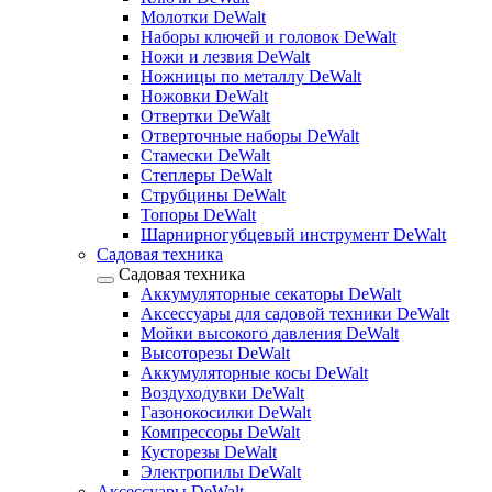
Молотки DeWalt
Наборы ключей и головок DeWalt
Ножи и лезвия DeWalt
Ножницы по металлу DeWalt
Ножовки DeWalt
Отвертки DeWalt
Отверточные наборы DeWalt
Стамески DeWalt
Степлеры DeWalt
Струбцины DeWalt
Топоры DeWalt
Шарнирногубцевый инструмент DeWalt
Садовая техника
Садовая техника
Аккумуляторные секаторы DeWalt
Аксессуары для садовой техники DeWalt
Мойки высокого давления DeWalt
Высоторезы DeWalt
Аккумуляторные косы DeWalt
Воздуходувки DeWalt
Газонокосилки DeWalt
Компрессоры DeWalt
Кусторезы DeWalt
Электропилы DeWalt
Аксессуары DeWalt