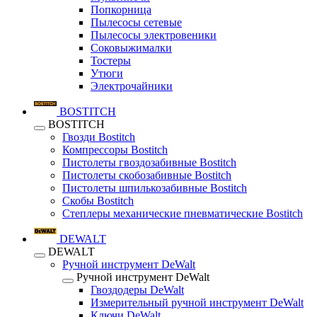
Попкорница
Пылесосы сетевые
Пылесосы электровеники
Соковыжималки
Тостеры
Утюги
Электрочайники
BOSTITCH
BOSTITCH
Гвозди Bostitch
Компрессоры Bostitch
Пистолеты гвоздозабивные Bostitch
Пистолеты скобозабивные Bostitch
Пистолеты шпилькозабивные Bostitch
Скобы Bostitch
Степлеры механические пневматические Bostitch
DEWALT
DEWALT
Ручной инструмент DeWalt
Ручной инструмент DeWalt
Гвоздодеры DeWalt
Измерительный ручной инструмент DeWalt
Ключи DeWalt