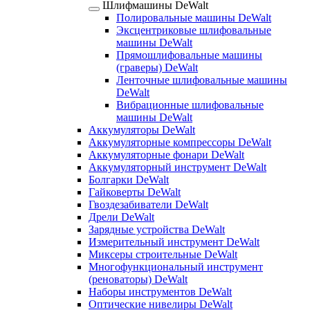
Шлифмашины DeWalt
Полировальные машины DeWalt
Эксцентриковые шлифовальные
машины DeWalt
Прямошлифовальные машины
(граверы) DeWalt
Ленточные шлифовальные машины
DeWalt
Вибрационные шлифовальные
машины DeWalt
Аккумуляторы DeWalt
Аккумуляторные компрессоры DeWalt
Аккумуляторные фонари DeWalt
Аккумуляторный инструмент DeWalt
Болгарки DeWalt
Гайковерты DeWalt
Гвоздезабиватели DeWalt
Дрели DeWalt
Зарядные устройства DeWalt
Измерительный инструмент DeWalt
Миксеры строительные DeWalt
Многофункциональный инструмент
(реноваторы) DeWalt
Наборы инструментов DeWalt
Оптические нивелиры DeWalt