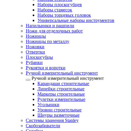
Наборы плоскогубцев
Наборы стамесок
Наборы торцевых головок
Универсальные наборы инструментов
Напильники и рашпили
Ножи для отделочных работ
Ножницы
Ножницы по металлу
Ножовки
Отвертки
Плоскогубцы
Рубанки
Рукоятки и воротки
Ручной измерительный инструмент
Ручной измерительный инструмент
Карандаши строительные
Линейки строительные
Маркеры строительные
Рулетки измерительные
Угольники
Уровни строительные
Шнуры разметочные
Системы хранения Stanley
Скобозабиватели
Скребки