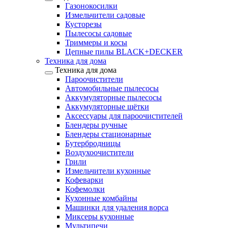
Газонокосилки
Измельчители садовые
Кусторезы
Пылесосы садовые
Триммеры и косы
Цепные пилы BLACK+DECKER
Техника для дома
Техника для дома
Пароочистители
Автомобильные пылесосы
Аккумуляторные пылесосы
Аккумуляторные щётки
Аксессуары для пароочистителей
Блендеры ручные
Блендеры стационарные
Бутербродницы
Воздухоочистители
Грили
Измельчители кухонные
Кофеварки
Кофемолки
Кухонные комбайны
Машинки для удаления ворса
Миксеры кухонные
Мультипечи