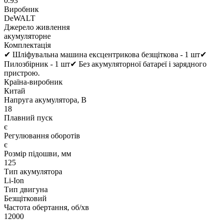
0.93
Виробник
DeWALT
Джерело живлення
акумуляторне
Комплектація
✔ Шліфувальна машина ексцентрикова безщіткова - 1 шт✔
Пилозбірник - 1 шт✔ Без акумуляторної батареї і зарядного
пристрою.
Країна-виробник
Китай
Напруга акумулятора, В
18
Плавний пуск
є
Регулювання оборотів
є
Розмір підошви, мм
125
Тип акумулятора
Li-Ion
Тип двигуна
Безщітковий
Частота обертання, об/хв
12000