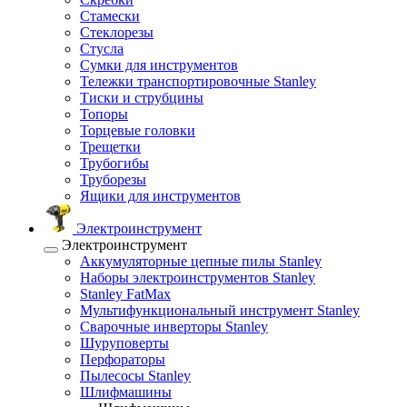
Стамески
Стеклорезы
Стусла
Сумки для инструментов
Тележки транспортировочные Stanley
Тиски и струбцины
Топоры
Торцевые головки
Трещетки
Трубогибы
Труборезы
Ящики для инструментов
Электроинструмент
Электроинструмент
Аккумуляторные цепные пилы Stanley
Наборы электроинструментов Stanley
Stanley FatMax
Мультифункциональный инструмент Stanley
Сварочные инверторы Stanley
Шуруповерты
Перфораторы
Пылесосы Stanley
Шлифмашины