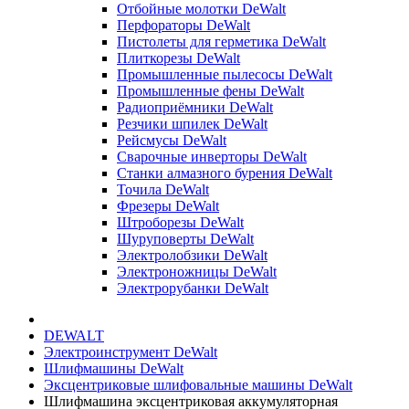
Отбойные молотки DeWalt
Перфораторы DeWalt
Пистолеты для герметика DeWalt
Плиткорезы DeWalt
Промышленные пылесосы DeWalt
Промышленные фены DeWalt
Радиоприёмники DeWalt
Резчики шпилек DeWalt
Рейсмусы DeWalt
Сварочные инверторы DeWalt
Станки алмазного бурения DeWalt
Точила DeWalt
Фрезеры DeWalt
Штроборезы DeWalt
Шуруповерты DeWalt
Электролобзики DeWalt
Электроножницы DeWalt
Электрорубанки DeWalt
DEWALT
Электроинструмент DeWalt
Шлифмашины DeWalt
Эксцентриковые шлифовальные машины DeWalt
Шлифмашина эксцентриковая аккумуляторная