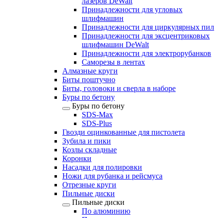
лазеров DeWalt
Принадлежности для угловых
шлифмашин
Принадлежности для циркулярных пил
Принадлежности для эксцентриковых
шлифмашин DeWalt
Принадлежности для электрорубанков
Саморезы в лентах
Алмазные круги
Биты поштучно
Биты, головоки и сверла в наборе
Буры по бетону
Буры по бетону
SDS-Max
SDS-Plus
Гвозди оцинкованные для пистолета
Зубила и пики
Козлы складные
Коронки
Насадки для полировки
Ножи для рубанка и рейсмуса
Отрезные круги
Пильные диски
Пильные диски
По алюминию