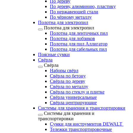
По дереву
По дереву, алюминию, пластику
По нержавеющей стали
По чёрному металлу
Полотна для электропил
Полотна для электропил
Полотна для ленточных пил
Полотна для лобзиков
Полотна для пил Аллигатор
Полотна для сабельных пил
Поясные сумки
Свёрла
Свёрла
Наборы свёрл
Свёрла по бетону
Свёрла по дереву
Свёрла по металлу
Свёрла по стеклу и плитке
Свёрла универсальные
Свёрла центрирующие
Системы для хранения и транспортировки
Системы для хранения и
транспортировки
Сумки для инструментов DEWALT
Тележки транспортировочные