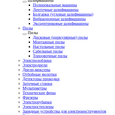
Шлифмашины
Полировальные машины
Ленточные шлифмашины
Болгарки (угловые шлифмашины)
Вибрационные шлифмашины
Эксцентриковые шлифмашины
Пилы
Пилы
Дисковые (циркулярные) пилы
Монтажные пилы
Настольные пилы
Сабельные пилы
Торцовочные пилы
Электролобзики
Электродрели
Дрели-миксеры
Отбойные молотки
Детекторы проводки
Заточные станки
Мультиметры
Технические фены
Фрезеры
Электрорубанки
Электростеплеры
Зарядные устройства для электроинструментов