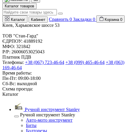
Каталог товаров
Сравнить
0
Закладки
0
Каталог
Кабинет
Корзина
0
Киев, Харьковское шоссе 53
ТОВ "Стан-Гард"
ЄДРПОУ: 41889192
МФО: 321842
Р/Р: 26006053025043
Платник ПДВ
Телефоны:
+38 (067) 723-46-64
+38 (099) 465-46-64
+38 (063)
169-46-64
Время работы:
Пн-Пт: 09:00-18:00
Сб-Вс: выходной
Схема проезда:
Каталог
Ручной инструмент Stanley
Ручной инструмент Stanley
Авто-мото инструмент
Биты
Болторезы