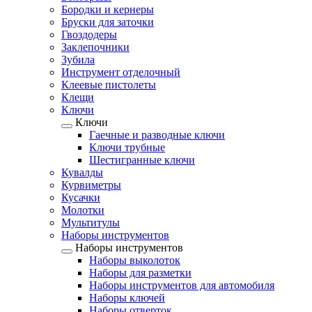
Бородки и кернеры
Бруски для заточки
Гвоздодеры
Заклепочники
Зубила
Инструмент отделочный
Клеевые пистолеты
Клещи
Ключи
Ключи
Гаечные и разводные ключи
Ключи трубные
Шестигранные ключи
Кувалды
Курвиметры
Кусачки
Молотки
Мультитулы
Наборы инструментов
Наборы инструментов
Наборы выколоток
Наборы для разметки
Наборы инструментов для автомобиля
Наборы ключей
Наборы отверток