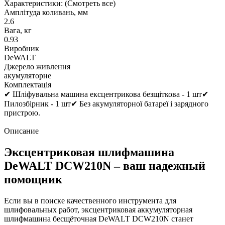
Характеристики:
(Смотреть все)
Амплітуда коливань, мм
2.6
Вага, кг
0.93
Виробник
DeWALT
Джерело живлення
акумуляторне
Комплектація
✔ Шліфувальна машина ексцентрикова безщіткова - 1 шт✔
Пилозбірник - 1 шт✔ Без акумуляторної батареї і зарядного
пристрою.
Описание
Эксцентриковая шлифмашина
DeWALT DCW210N – ваш надежный
помощник
Если вы в поиске качественного инструмента для
шлифовальных работ, эксцентриковая аккумуляторная
шлифмашина бесщёточная DeWALT DCW210N станет