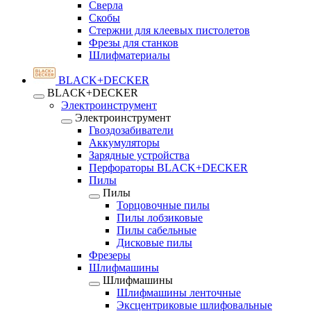
Сверла
Скобы
Стержни для клеевых пистолетов
Фрезы для станков
Шлифматериалы
BLACK+DECKER
BLACK+DECKER
Электроинструмент
Электроинструмент
Гвоздозабиватели
Аккумуляторы
Зарядные устройства
Перфораторы BLACK+DECKER
Пилы
Пилы
Торцовочные пилы
Пилы лобзиковые
Пилы сабельные
Дисковые пилы
Фрезеры
Шлифмашины
Шлифмашины
Шлифмашины ленточные
Эксцентриковые шлифовальные