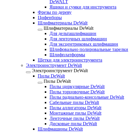
DeWALT
Ящики и сумки для инструмента
Фрезы по дереву
Цифенборы
Шлифматериалы DeWalt
Шлифматериалы DeWalt
Для дельташлифмашин
Для ленточных шлифмашин
Для эксцентриковых шлифмашин
Шлифовально полировальные тарелки
Шлифплатформы
Щетки для электроинструмента
Электроинструмент DeWalt
Электроинструмент DeWalt
Пилы DeWalt
Пилы DeWalt
Пилы циркулярные DeWalt
Пилы торцовочные DeWalt
Пилы радиально-консольные DeWalt
Сабельные пилы DeWalt
Пилы аллигаторы DeWalt
Монтажные пилы DeWalt
Ленточные пилы DeWalt
Дисковые пилы DeWalt
Шлифмашины DeWalt