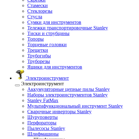
Стамески
Стеклорезы
Стусла
Сумки для инструментов
Тележки транспортировочные Stanley
Тиски и струбцины
Топоры
Торцевые головки
Трещетки
Трубогибы
Труборезы
Ящики для инструментов
Электроинструмент
Электроинструмент
Аккумуляторные цепные пилы Stanley
Наборы электроинструментов Stanley
Stanley FatMax
Мультифункциональный инструмент Stanley
Сварочные инверторы Stanley
Шуруповерты
Перфораторы
Пылесосы Stanley
Шлифмашины