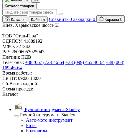
Каталог товаров
Сравнить
0
Закладки
0
Каталог
Кабинет
Корзина
0
Киев, Харьковское шоссе 53
ТОВ "Стан-Гард"
ЄДРПОУ: 41889192
МФО: 321842
Р/Р: 26006053025043
Платник ПДВ
Телефоны:
+38 (067) 723-46-64
+38 (099) 465-46-64
+38 (063)
169-46-64
Время работы:
Пн-Пт: 09:00-18:00
Сб-Вс: выходной
Схема проезда:
Каталог
Ручной инструмент Stanley
Ручной инструмент Stanley
Авто-мото инструмент
Биты
Болторезы