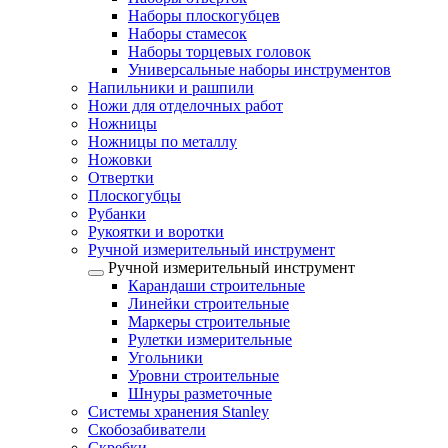
Наборы плоскогубцев
Наборы стамесок
Наборы торцевых головок
Универсальные наборы инструментов
Напильники и рашпили
Ножи для отделочных работ
Ножницы
Ножницы по металлу
Ножовки
Отвертки
Плоскогубцы
Рубанки
Рукоятки и воротки
Ручной измерительный инструмент
Ручной измерительный инструмент
Карандаши строительные
Линейки строительные
Маркеры строительные
Рулетки измерительные
Угольники
Уровни строительные
Шнуры разметочные
Системы хранения Stanley
Скобозабиватели
Скребки