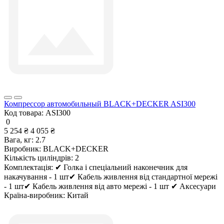
Компрессор автомобильный BLACK+DECKER ASI300
Код товара:
ASI300
0
5 254 ₴
4 055 ₴
Вага, кг:
2.7
Виробник:
BLACK+DECKER
Кількість циліндрів:
2
Комплектація:
✔ Голка і спеціальний наконечник для
накачування - 1 шт✔ Кабель живлення від стандартної мережі
- 1 шт✔ Кабель живлення від авто мережі - 1 шт ✔ Аксесуари
Країна-виробник:
Китай