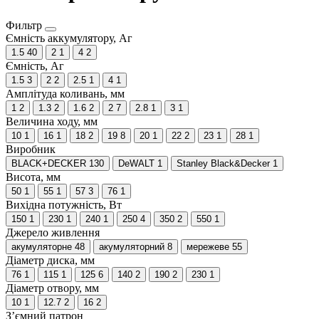
Фильтр
Ємність аккумулятору, Аг
1.5
40
2
1
4
2
Ємність, Аг
1.5
3
2
2
2.5
1
4
1
Амплітуда коливань, мм
1
2
1.3
2
1.6
2
2
7
2.8
1
3
1
Величина ходу, мм
10
1
16
1
18
2
19
8
20
1
22
2
23
1
28
1
Виробник
BLACK+DECKER
130
DeWALT
1
Stanley Black&Decker
1
Висота, мм
50
1
55
1
57
3
76
1
Вихідна потужність, Вт
150
1
230
1
240
1
250
4
350
2
550
1
Джерело живлення
акумуляторне
48
акумуляторний
8
мережеве
55
Діаметр диска, мм
76
1
115
1
125
6
140
2
190
2
230
1
Діаметр отвору, мм
10
1
12.7
2
16
2
З’ємний патрон