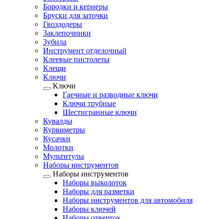
Бородки и кернеры
Бруски для заточки
Гвоздодеры
Заклепочники
Зубила
Инструмент отделочный
Клеевые пистолеты
Клещи
Ключи
Ключи
Гаечные и разводные ключи
Ключи трубные
Шестигранные ключи
Кувалды
Курвиметры
Кусачки
Молотки
Мультитулы
Наборы инструментов
Наборы инструментов
Наборы выколоток
Наборы для разметки
Наборы инструментов для автомобиля
Наборы ключей
Наборы отверток