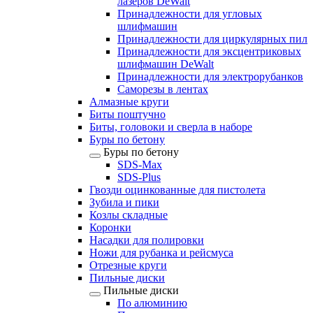
лазеров DeWalt
Принадлежности для угловых
шлифмашин
Принадлежности для циркулярных пил
Принадлежности для эксцентриковых
шлифмашин DeWalt
Принадлежности для электрорубанков
Саморезы в лентах
Алмазные круги
Биты поштучно
Биты, головоки и сверла в наборе
Буры по бетону
Буры по бетону
SDS-Max
SDS-Plus
Гвозди оцинкованные для пистолета
Зубила и пики
Козлы складные
Коронки
Насадки для полировки
Ножи для рубанка и рейсмуса
Отрезные круги
Пильные диски
Пильные диски
По алюминию