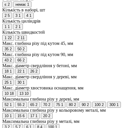
є
2
немає
1
Кількість в наборі, шт
2
5
3
1
4
1
Кількість циліндрів
1
1
2
1
Кількість швидкостей
1
22
2
11
Макс. глибина різу під кутом 45, мм
35
2
50
2
Макс. глибина різу під кутом 90, мм
43
2
66
2
Макс. діаметр свердління у бетоні, мм
18
1
22
1
26
2
Макс. діаметр свердління у дереві, мм
25
1
30
1
Макс. діаметр хвостовика оснащення, мм
10
18
13
10
Максимальна глибина різу у дереві, мм
52
1
55
2
65
2
70
2
75
1
80
2
90
2
100
2
300
1
Максимальна глибина різу у кольоровому металі, мм
10
1
15
6
17
1
20
2
Максимальна глибина різу у металі, мм
3
2
5
7
6
1
8
4
100
1