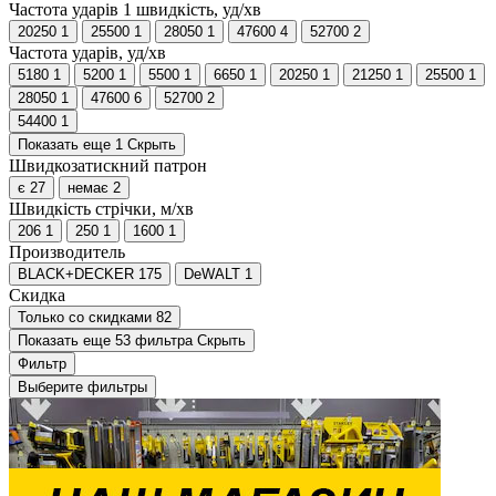
Частота ударів 1 швидкість, уд/хв
20250
1
25500
1
28050
1
47600
4
52700
2
Частота ударів, уд/хв
5180
1
5200
1
5500
1
6650
1
20250
1
21250
1
25500
1
28050
1
47600
6
52700
2
54400
1
Показать еще 1
Скрыть
Швидкозатискний патрон
є
27
немає
2
Швидкість стрічки, м/хв
206
1
250
1
1600
1
Производитель
BLACK+DECKER
175
DeWALT
1
Скидка
Только со cкидками
82
Показать еще 53 фильтра
Скрыть
Фильтр
Выберите фильтры