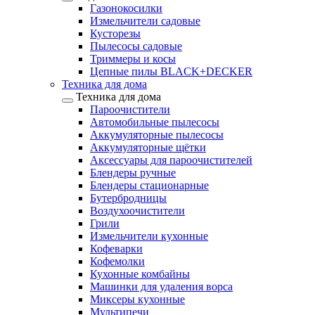
Газонокосилки
Измельчители садовые
Кусторезы
Пылесосы садовые
Триммеры и косы
Цепные пилы BLACK+DECKER
Техника для дома
Техника для дома
Пароочистители
Автомобильные пылесосы
Аккумуляторные пылесосы
Аккумуляторные щётки
Аксессуары для пароочистителей
Блендеры ручные
Блендеры стационарные
Бутербродницы
Воздухоочистители
Грили
Измельчители кухонные
Кофеварки
Кофемолки
Кухонные комбайны
Машинки для удаления ворса
Миксеры кухонные
Мультипечи