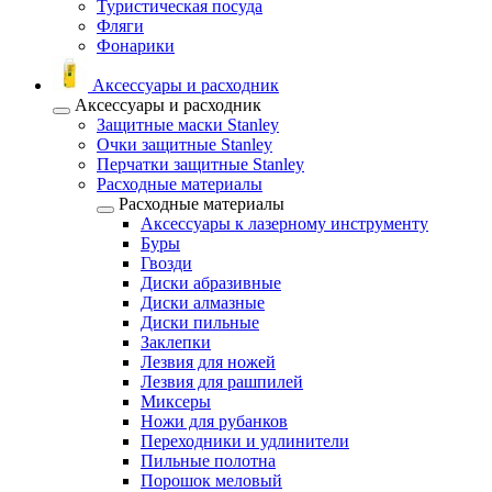
Туристическая посуда
Фляги
Фонарики
Аксессуары и расходник
Аксессуары и расходник
Защитные маски Stanley
Очки защитные Stanley
Перчатки защитные Stanley
Расходные материалы
Расходные материалы
Аксессуары к лазерному инструменту
Буры
Гвозди
Диски абразивные
Диски алмазные
Диски пильные
Заклепки
Лезвия для ножей
Лезвия для рашпилей
Миксеры
Ножи для рубанков
Переходники и удлинители
Пильные полотна
Порошок меловый