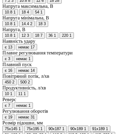
7.2
3
10.8
8
12
6
18
28
Напруга максимальна, В
10.8
1
18
4
54
1
Напруга мінімальна, В
10.8
1
14.4
2
18
3
Напруга, В
10.8
1
12
3
18
7
36
1
220
1
Наявність удару
є
13
немає
17
Плавне регулювання температури
є
3
немає
1
Плавний пуск
є
16
немає
14
Повітряний потік, л/хв
450
2
500
2
Продуктивність, л/хв
10
1
11
1
Реверс
є
7
немає
1
Регулювання оборотів
є
19
немає
31
Розмір підошви, мм
75х145
1
75х195
1
90х187
1
90х189
1
91x189
1