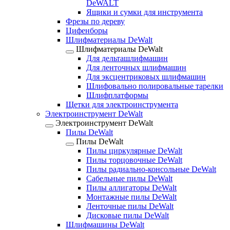
DeWALT
Ящики и сумки для инструмента
Фрезы по дереву
Цифенборы
Шлифматериалы DeWalt
Шлифматериалы DeWalt
Для дельташлифмашин
Для ленточных шлифмашин
Для эксцентриковых шлифмашин
Шлифовально полировальные тарелки
Шлифплатформы
Щетки для электроинструмента
Электроинструмент DeWalt
Электроинструмент DeWalt
Пилы DeWalt
Пилы DeWalt
Пилы циркулярные DeWalt
Пилы торцовочные DeWalt
Пилы радиально-консольные DeWalt
Сабельные пилы DeWalt
Пилы аллигаторы DeWalt
Монтажные пилы DeWalt
Ленточные пилы DeWalt
Дисковые пилы DeWalt
Шлифмашины DeWalt