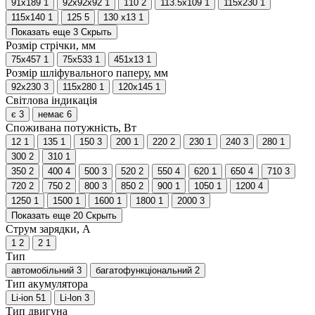
91х189
1
92х92х92
1
110
2
113.5х109
1
115x230
1
115х140
1
125
5
130 х13
1
Показать еще 3
Скрыть
Розмір стрічки, мм
75х457
1
75х533
1
451x13
1
Розмір шліфувального паперу, мм
92х230
3
115x280
1
120х145
1
Світлова індикація
є
3
немає
6
Споживана потужність, Вт
12
1
135
1
150
3
200
1
220
2
230
1
240
3
280
1
300
2
310
1
350
2
400
4
500
3
520
2
550
4
620
1
650
4
710
3
720
2
750
2
800
3
850
2
900
1
1050
1
1200
4
1250
1
1500
1
1600
1
1800
1
2000
3
Показать еще 20
Скрыть
Струм зарядки, А
1
2
2
1
Тип
автомобільний
3
багатофункціональний
2
Тип акумулятора
Li-ion
51
Li-lon
3
Тип двигуна