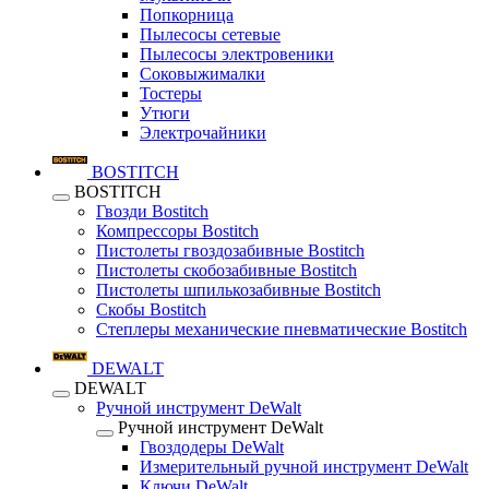
Попкорница
Пылесосы сетевые
Пылесосы электровеники
Соковыжималки
Тостеры
Утюги
Электрочайники
BOSTITCH
BOSTITCH
Гвозди Bostitch
Компрессоры Bostitch
Пистолеты гвоздозабивные Bostitch
Пистолеты скобозабивные Bostitch
Пистолеты шпилькозабивные Bostitch
Скобы Bostitch
Степлеры механические пневматические Bostitch
DEWALT
DEWALT
Ручной инструмент DeWalt
Ручной инструмент DeWalt
Гвоздодеры DeWalt
Измерительный ручной инструмент DeWalt
Ключи DeWalt