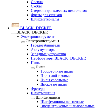
Сверла
Скобы
Стержни для клеевых пистолетов
Фрезы для станков
Шлифматериалы
BLACK+DECKER
BLACK+DECKER
Электроинструмент
Электроинструмент
Гвоздозабиватели
Аккумуляторы
Зарядные устройства
Перфораторы BLACK+DECKER
Пилы
Пилы
Торцовочные пилы
Пилы лобзиковые
Пилы сабельные
Дисковые пилы
Фрезеры
Шлифмашины
Шлифмашины
Шлифмашины ленточные
Эксцентриковые шлифовальные