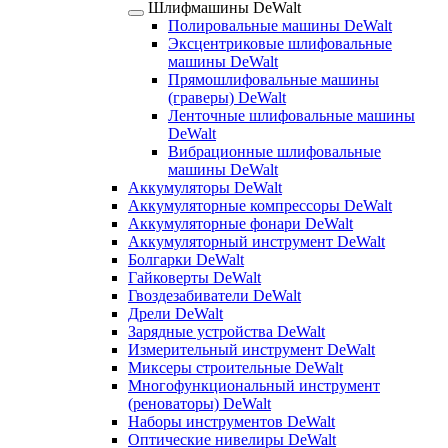
Шлифмашины DeWalt
Полировальные машины DeWalt
Эксцентриковые шлифовальные
машины DeWalt
Прямошлифовальные машины
(граверы) DeWalt
Ленточные шлифовальные машины
DeWalt
Вибрационные шлифовальные
машины DeWalt
Аккумуляторы DeWalt
Аккумуляторные компрессоры DeWalt
Аккумуляторные фонари DeWalt
Аккумуляторный инструмент DeWalt
Болгарки DeWalt
Гайковерты DeWalt
Гвоздезабиватели DeWalt
Дрели DeWalt
Зарядные устройства DeWalt
Измерительный инструмент DeWalt
Миксеры строительные DeWalt
Многофункциональный инструмент
(реноваторы) DeWalt
Наборы инструментов DeWalt
Оптические нивелиры DeWalt