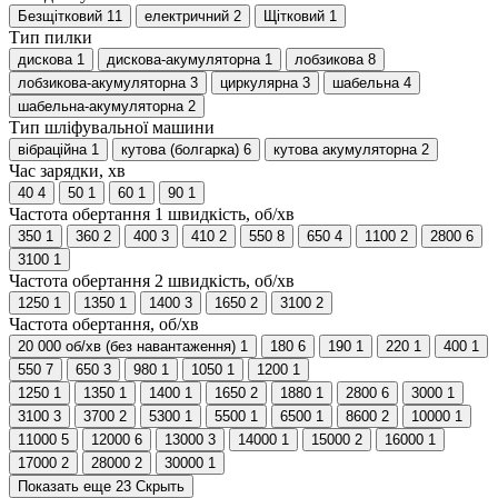
Безщітковий
11
електричний
2
Щітковий
1
Тип пилки
дискова
1
дискова-акумуляторна
1
лобзикова
8
лобзикова-акумуляторна
3
циркулярна
3
шабельна
4
шабельна-акумуляторна
2
Тип шліфувальної машини
вібраційна
1
кутова (болгарка)
6
кутова акумуляторна
2
Час зарядки, хв
40
4
50
1
60
1
90
1
Частота обертання 1 швидкість, об/хв
350
1
360
2
400
3
410
2
550
8
650
4
1100
2
2800
6
3100
1
Частота обертання 2 швидкість, об/хв
1250
1
1350
1
1400
3
1650
2
3100
2
Частота обертання, об/хв
20 000 об/хв (без навантаження)
1
180
6
190
1
220
1
400
1
550
7
650
3
980
1
1050
1
1200
1
1250
1
1350
1
1400
1
1650
2
1880
1
2800
6
3000
1
3100
3
3700
2
5300
1
5500
1
6500
1
8600
2
10000
1
11000
5
12000
6
13000
3
14000
1
15000
2
16000
1
17000
2
28000
2
30000
1
Показать еще 23
Скрыть