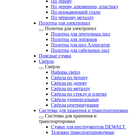
По дереву
По дереву, алюминию, пластику
По нержавеющей стали
По чёрному металлу
Полотна для электропил
Полотна для электропил
Полотна для ленточных пил
Полотна для лобзиков
Полотна для пил Аллигатор
Полотна для сабельных пил
Поясные сумки
Свёрла
Свёрла
Наборы свёрл
Свёрла по бетону
Свёрла по дереву
Свёрла по металлу
Свёрла по стеклу и плитке
Свёрла универсальные
Свёрла центрирующие
Системы для хранения и транспортировки
Системы для хранения и
транспортировки
Сумки для инструментов DEWALT
Тележки транспортировочные