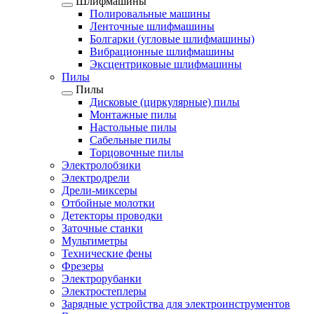
Шлифмашины
Полировальные машины
Ленточные шлифмашины
Болгарки (угловые шлифмашины)
Вибрационные шлифмашины
Эксцентриковые шлифмашины
Пилы
Пилы
Дисковые (циркулярные) пилы
Монтажные пилы
Настольные пилы
Сабельные пилы
Торцовочные пилы
Электролобзики
Электродрели
Дрели-миксеры
Отбойные молотки
Детекторы проводки
Заточные станки
Мультиметры
Технические фены
Фрезеры
Электрорубанки
Электростеплеры
Зарядные устройства для электроинструментов