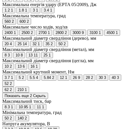
Максимальна енергія удару (EPTA 05/2009), Дж
1.2
1
1.8
1
3
1
3.4
1
Максимальна температура, град
560
2
600
2
Максимальне число ходів, ход/хв
2400
1
2500
2
2700
1
2800
2
3000
9
3100
1
4500
1
Максимальний діаметр свердління (дерево), мм
20
4
25
14
32
1
35
2
50
2
Максимальний діаметр свердління (метал), мм
8
3
10
8
13
11
25
1
Максимальний діаметр свердління (цегла), мм
10
2
13
6
16
1
Максимальний крутний момент, Нм
3.7
1
5
2
5.5
4
5.84
2
12
1
26
9
28
2
30
3
40
3
52
2
62
2
210
1
Показать еще 2
Скрыть
Максимальний тиск, бар
8.3
1
10.95
1
11
1
Мінімальна температура, град
50
2
140
2
Напруга акумулятора, В