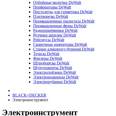
Отбойные молотки DeWalt
Перфораторы DeWalt
Пистолеты для герметика DeWalt
Плиткорезы DeWalt
Промышленные пылесосы DeWalt
Промышленные фены DeWalt
Радиоприёмники DeWalt
Резчики шпилек DeWalt
Рейсмусы DeWalt
Сварочные инверторы DeWalt
Станки алмазного бурения DeWalt
Точила DeWalt
Фрезеры DeWalt
Штроборезы DeWalt
Шуруповерты DeWalt
Электролобзики DeWalt
Электроножницы DeWalt
Электрорубанки DeWalt
BLACK+DECKER
Электроинструмент
Электроинструмент