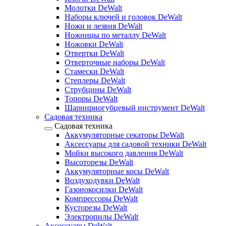
Молотки DeWalt
Наборы ключей и головок DeWalt
Ножи и лезвия DeWalt
Ножницы по металлу DeWalt
Ножовки DeWalt
Отвертки DeWalt
Отверточные наборы DeWalt
Стамески DeWalt
Степлеры DeWalt
Струбцины DeWalt
Топоры DeWalt
Шарнирногубцевый инструмент DeWalt
Садовая техника
Садовая техника
Аккумуляторные секаторы DeWalt
Аксессуары для садовой техники DeWalt
Мойки высокого давления DeWalt
Высоторезы DeWalt
Аккумуляторные косы DeWalt
Воздуходувки DeWalt
Газонокосилки DeWalt
Компрессоры DeWalt
Кусторезы DeWalt
Электропилы DeWalt
Аксессуары DeWalt