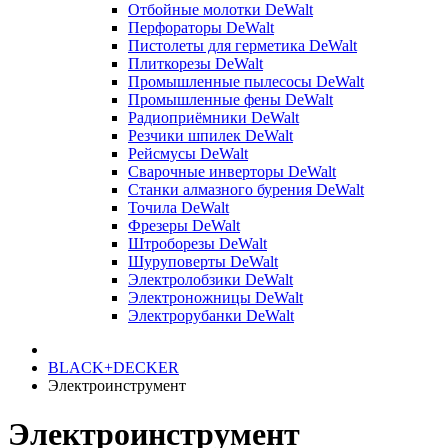
Отбойные молотки DeWalt
Перфораторы DeWalt
Пистолеты для герметика DeWalt
Плиткорезы DeWalt
Промышленные пылесосы DeWalt
Промышленные фены DeWalt
Радиоприёмники DeWalt
Резчики шпилек DeWalt
Рейсмусы DeWalt
Сварочные инверторы DeWalt
Станки алмазного бурения DeWalt
Точила DeWalt
Фрезеры DeWalt
Штроборезы DeWalt
Шуруповерты DeWalt
Электролобзики DeWalt
Электроножницы DeWalt
Электрорубанки DeWalt
BLACK+DECKER
Электроинструмент
Электроинструмент