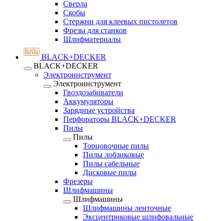
Сверла
Скобы
Стержни для клеевых пистолетов
Фрезы для станков
Шлифматериалы
BLACK+DECKER
BLACK+DECKER
Электроинструмент
Электроинструмент
Гвоздозабиватели
Аккумуляторы
Зарядные устройства
Перфораторы BLACK+DECKER
Пилы
Пилы
Торцовочные пилы
Пилы лобзиковые
Пилы сабельные
Дисковые пилы
Фрезеры
Шлифмашины
Шлифмашины
Шлифмашины ленточные
Эксцентриковые шлифовальные