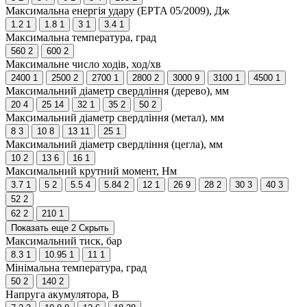
Максимальна енергія удару (EPTA 05/2009), Дж
1.2
1
1.8
1
3
1
3.4
1
Максимальна температура, град
560
2
600
2
Максимальне число ходів, ход/хв
2400
1
2500
2
2700
1
2800
2
3000
9
3100
1
4500
1
Максимальний діаметр свердління (дерево), мм
20
4
25
14
32
1
35
2
50
2
Максимальний діаметр свердління (метал), мм
8
3
10
8
13
11
25
1
Максимальний діаметр свердління (цегла), мм
10
2
13
6
16
1
Максимальний крутний момент, Нм
3.7
1
5
2
5.5
4
5.84
2
12
1
26
9
28
2
30
3
40
3
52
2
62
2
210
1
Показать еще 2
Скрыть
Максимальний тиск, бар
8.3
1
10.95
1
11
1
Мінімальна температура, град
50
2
140
2
Напруга акумулятора, В