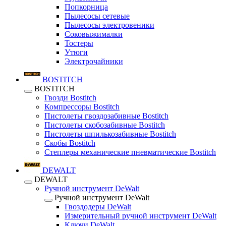
Попкорница
Пылесосы сетевые
Пылесосы электровеники
Соковыжималки
Тостеры
Утюги
Электрочайники
BOSTITCH
BOSTITCH
Гвозди Bostitch
Компрессоры Bostitch
Пистолеты гвоздозабивные Bostitch
Пистолеты скобозабивные Bostitch
Пистолеты шпилькозабивные Bostitch
Скобы Bostitch
Степлеры механические пневматические Bostitch
DEWALT
DEWALT
Ручной инструмент DeWalt
Ручной инструмент DeWalt
Гвоздодеры DeWalt
Измерительный ручной инструмент DeWalt
Ключи DeWalt