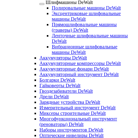
Шлифмашины DeWalt
Полировальные машины DeWalt
Эксцентриковые шлифовальные
машины DeWalt
Прямошлифовальные машины
(граверы) DeWalt
Ленточные шлифовальные машины
DeWalt
Вибрационные шлифовальные
машины DeWalt
Аккумуляторы DeWalt
Аккумуляторные компрессоры DeWalt
Аккумуляторные фонари DeWalt
Аккумуляторный инструмент DeWalt
Болгарки DeWalt
Гайковерты DeWalt
Гвоздезабиватели DeWalt
Дрели DeWalt
Зарядные устройства DeWalt
Измерительный инструмент DeWalt
Миксеры строительные DeWalt
Многофункциональный инструмент
(реноваторы) DeWalt
Наборы инструментов DeWalt
Оптические нивелиры DeWalt