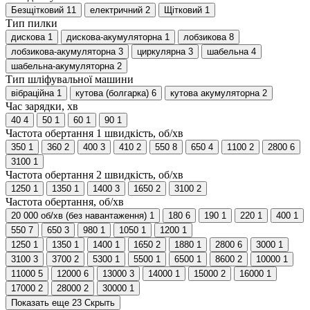
Безщітковий
11
електричний
2
Щітковий
1
Тип пилки
дискова
1
дискова-акумуляторна
1
лобзикова
8
лобзикова-акумуляторна
3
циркулярна
3
шабельна
4
шабельна-акумуляторна
2
Тип шліфувальної машини
вібраційна
1
кутова (болгарка)
6
кутова акумуляторна
2
Час зарядки, хв
40
4
50
1
60
1
90
1
Частота обертання 1 швидкість, об/хв
350
1
360
2
400
3
410
2
550
8
650
4
1100
2
2800
6
3100
1
Частота обертання 2 швидкість, об/хв
1250
1
1350
1
1400
3
1650
2
3100
2
Частота обертання, об/хв
20 000 об/хв (без навантаження)
1
180
6
190
1
220
1
400
1
550
7
650
3
980
1
1050
1
1200
1
1250
1
1350
1
1400
1
1650
2
1880
1
2800
6
3000
1
3100
3
3700
2
5300
1
5500
1
6500
1
8600
2
10000
1
11000
5
12000
6
13000
3
14000
1
15000
2
16000
1
17000
2
28000
2
30000
1
Показать еще 23
Скрыть