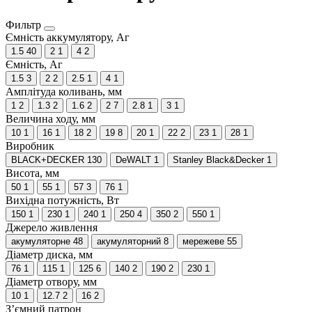
Фильтр
Ємність аккумулятору, Аг
1.5
40
2
1
4
2
Ємність, Аг
1.5
3
2
2
2.5
1
4
1
Амплітуда коливань, мм
1
2
1.3
2
1.6
2
2
7
2.8
1
3
1
Величина ходу, мм
10
1
16
1
18
2
19
8
20
1
22
2
23
1
28
1
Виробник
BLACK+DECKER
130
DeWALT
1
Stanley Black&Decker
1
Висота, мм
50
1
55
1
57
3
76
1
Вихідна потужність, Вт
150
1
230
1
240
1
250
4
350
2
550
1
Джерело живлення
акумуляторне
48
акумуляторний
8
мережеве
55
Діаметр диска, мм
76
1
115
1
125
6
140
2
190
2
230
1
Діаметр отвору, мм
10
1
12.7
2
16
2
З’ємний патрон