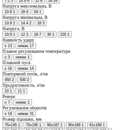
7.2
3
10.8
8
12
6
18
28
Напруга максимальна, В
10.8
1
18
4
54
1
Напруга мінімальна, В
10.8
1
14.4
2
18
3
Напруга, В
10.8
1
12
3
18
7
36
1
220
1
Наявність удару
є
13
немає
17
Плавне регулювання температури
є
3
немає
1
Плавний пуск
є
16
немає
14
Повітряний потік, л/хв
450
2
500
2
Продуктивність, л/хв
10
1
11
1
Реверс
є
7
немає
1
Регулювання оборотів
є
19
немає
31
Розмір підошви, мм
75х145
1
75х195
1
90х187
1
90х189
1
91x189
1