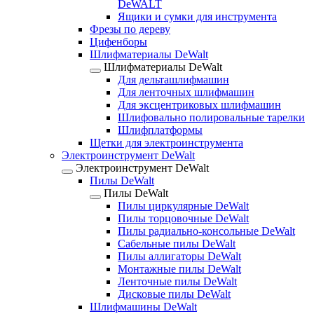
DeWALT
Ящики и сумки для инструмента
Фрезы по дереву
Цифенборы
Шлифматериалы DeWalt
Шлифматериалы DeWalt
Для дельташлифмашин
Для ленточных шлифмашин
Для эксцентриковых шлифмашин
Шлифовально полировальные тарелки
Шлифплатформы
Щетки для электроинструмента
Электроинструмент DeWalt
Электроинструмент DeWalt
Пилы DeWalt
Пилы DeWalt
Пилы циркулярные DeWalt
Пилы торцовочные DeWalt
Пилы радиально-консольные DeWalt
Сабельные пилы DeWalt
Пилы аллигаторы DeWalt
Монтажные пилы DeWalt
Ленточные пилы DeWalt
Дисковые пилы DeWalt
Шлифмашины DeWalt