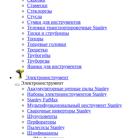
Стамески
Стеклорезы
Стусла
Сумки для инструментов
Тележки транспортировочные Stanley
Тиски и струбцины
Топоры
Торцевые головки
Трещетки
Трубогибы
Труборезы
Ящики для инструментов
Электроинструмент
Электроинструмент
Аккумуляторные цепные пилы Stanley
Наборы электроинструментов Stanley
Stanley FatMax
Мультифункциональный инструмент Stanley
Сварочные инверторы Stanley
Шуруповерты
Перфораторы
Пылесосы Stanley
Шлифмашины