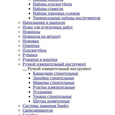
Наборы плоскогубцев
Наборы стамесок
Наборы торцевых головок
Универсальные наборы инструментов
Напильники и рашпили
Ножи для отделочных работ
Ножницы
Ножницы по металлу
Ножовки
Отвертки
Плоскогубцы
Рубанки
Рукоятки и воротки
Ручной измерительный инструмент
Ручной измерительный инструмент
Карандаши строительные
Линейки строительные
Маркеры строительные
Рулетки измерительные
Угольники
Уровни строительные
Шнуры разметочные
Системы хранения Stanley
Скобозабиватели
Скребки