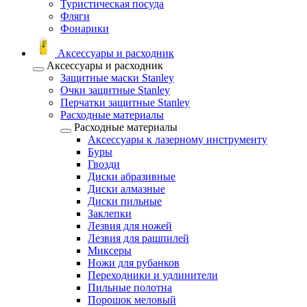
Туристическая посуда
Фляги
Фонарики
Аксессуары и расходник
Аксессуары и расходник
Защитные маски Stanley
Очки защитные Stanley
Перчатки защитные Stanley
Расходные материалы
Расходные материалы
Аксессуары к лазерному инструменту
Буры
Гвозди
Диски абразивные
Диски алмазные
Диски пильные
Заклепки
Лезвия для ножей
Лезвия для рашпилей
Миксеры
Ножи для рубанков
Переходники и удлинители
Пильные полотна
Порошок меловый