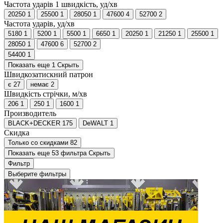
Частота ударів 1 швидкість, уд/хв
20250
1
25500
1
28050
1
47600
4
52700
2
Частота ударів, уд/хв
5180
1
5200
1
5500
1
6650
1
20250
1
21250
1
25500
1
28050
1
47600
6
52700
2
54400
1
Показать еще 1
Скрыть
Швидкозатискний патрон
є
27
немає
2
Швидкість стрічки, м/хв
206
1
250
1
1600
1
Производитель
BLACK+DECKER
175
DeWALT
1
Скидка
Только со cкидками
82
Показать еще 53 фильтра
Скрыть
Фильтр
Выберите фильтры