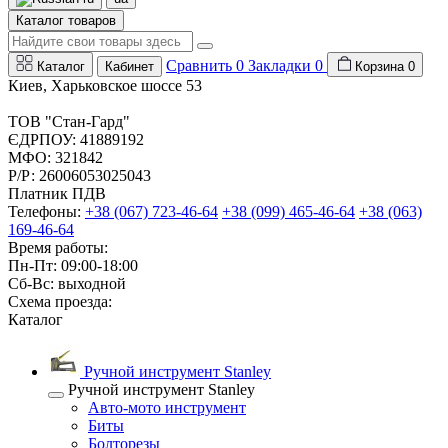
Каталог товаров
Сравнить
0
Закладки
0
Каталог
Кабинет
Корзина
0
Киев, Харьковское шоссе 53
ТОВ "Стан-Гард"
ЄДРПОУ: 41889192
МФО: 321842
Р/Р: 26006053025043
Платник ПДВ
Телефоны:
+38 (067) 723-46-64
+38 (099) 465-46-64
+38 (063)
169-46-64
Время работы:
Пн-Пт: 09:00-18:00
Сб-Вс: выходной
Схема проезда:
Каталог
Ручной инструмент Stanley
Ручной инструмент Stanley
Авто-мото инструмент
Биты
Болторезы