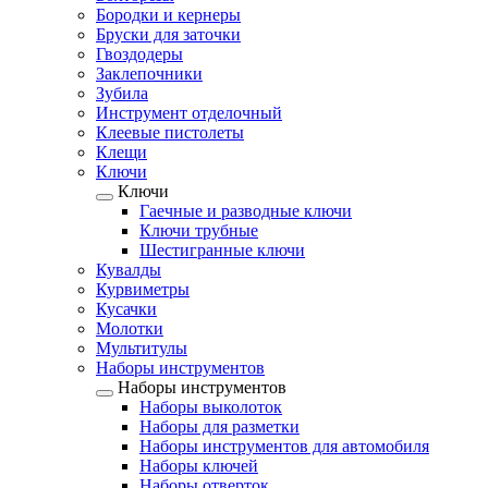
Бородки и кернеры
Бруски для заточки
Гвоздодеры
Заклепочники
Зубила
Инструмент отделочный
Клеевые пистолеты
Клещи
Ключи
Ключи
Гаечные и разводные ключи
Ключи трубные
Шестигранные ключи
Кувалды
Курвиметры
Кусачки
Молотки
Мультитулы
Наборы инструментов
Наборы инструментов
Наборы выколоток
Наборы для разметки
Наборы инструментов для автомобиля
Наборы ключей
Наборы отверток