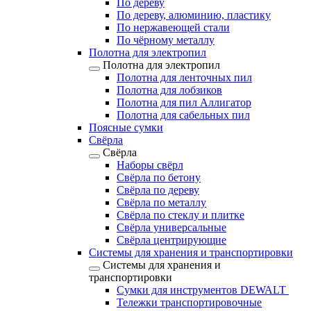
По дереву
По дереву, алюминию, пластику
По нержавеющей стали
По чёрному металлу
Полотна для электропил
Полотна для электропил
Полотна для ленточных пил
Полотна для лобзиков
Полотна для пил Аллигатор
Полотна для сабельных пил
Поясные сумки
Свёрла
Свёрла
Наборы свёрл
Свёрла по бетону
Свёрла по дереву
Свёрла по металлу
Свёрла по стеклу и плитке
Свёрла универсальные
Свёрла центрирующие
Системы для хранения и транспортировки
Системы для хранения и
транспортировки
Сумки для инструментов DEWALT
Тележки транспортировочные