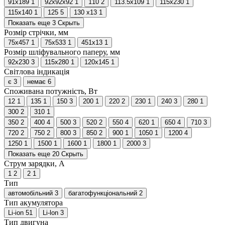
91х189
1
92х92х92
1
110
2
113.5х109
1
115x230
1
115х140
1
125
5
130 х13
1
Показать еще 3
Скрыть
Розмір стрічки, мм
75х457
1
75х533
1
451x13
1
Розмір шліфувального паперу, мм
92х230
3
115x280
1
120х145
1
Світлова індикація
є
3
немає
6
Споживана потужність, Вт
12
1
135
1
150
3
200
1
220
2
230
1
240
3
280
1
300
2
310
1
350
2
400
4
500
3
520
2
550
4
620
1
650
4
710
3
720
2
750
2
800
3
850
2
900
1
1050
1
1200
4
1250
1
1500
1
1600
1
1800
1
2000
3
Показать еще 20
Скрыть
Струм зарядки, А
1
2
2
1
Тип
автомобільний
3
багатофункціональний
2
Тип акумулятора
Li-ion
51
Li-lon
3
Тип двигуна