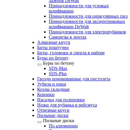
лазеров DeWalt
Принадлежности для угловых
шлифмашин
Принадлежности для циркулярных пил
Принадлежности для эксцентриковых
шлифмашин DeWalt
Принадлежности для электрорубанков
Саморезы в лентах
Алмазные круги
Биты поштучно
Биты, головоки и сверла в наборе
Буры по бетону
Буры по бетону
SDS-Max
SDS-Plus
Гвозди оцинкованные для пистолета
Зубила и пики
Козлы складные
Коронки
Насадки для полировки
Ножи для рубанка и рейсмуса
Отрезные круги
Пильные диски
Пильные диски
По алюминию