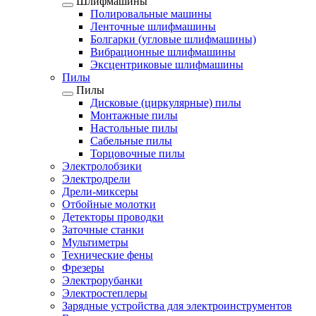
Шлифмашины
Полировальные машины
Ленточные шлифмашины
Болгарки (угловые шлифмашины)
Вибрационные шлифмашины
Эксцентриковые шлифмашины
Пилы
Пилы
Дисковые (циркулярные) пилы
Монтажные пилы
Настольные пилы
Сабельные пилы
Торцовочные пилы
Электролобзики
Электродрели
Дрели-миксеры
Отбойные молотки
Детекторы проводки
Заточные станки
Мультиметры
Технические фены
Фрезеры
Электрорубанки
Электростеплеры
Зарядные устройства для электроинструментов