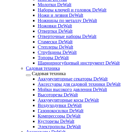
Молотки DeWalt
Наборы ключей и головок DeWalt
Ножи и лезвия DeWalt
Ножницы по металлу DeWalt
Ножовки DeWalt
Отвертки DeWalt
Отверточные наборы DeWalt
Стамески DeWalt
Степлеры DeWalt
Струбцины DeWalt
Топоры DeWalt
Шарнирногубцевый инструмент DeWalt
Садовая техника
Садовая техника
Аккумуляторные секаторы DeWalt
Аксессуары для садовой техники DeWalt
Мойки высокого давления DeWalt
Высоторезы DeWalt
Аккумуляторные косы DeWalt
Воздуходувки DeWalt
Газонокосилки DeWalt
Компрессоры DeWalt
Кусторезы DeWalt
Электропилы DeWalt
Аксессуары DeWalt