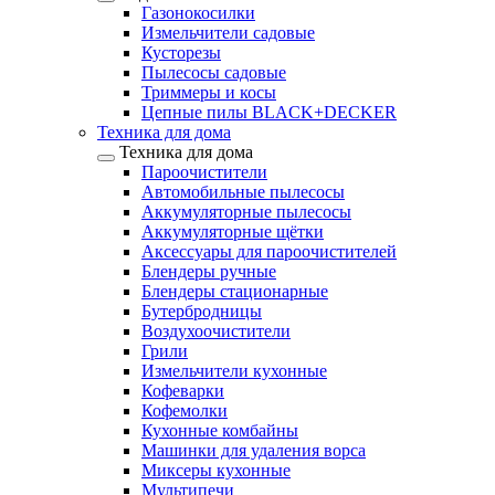
Газонокосилки
Измельчители садовые
Кусторезы
Пылесосы садовые
Триммеры и косы
Цепные пилы BLACK+DECKER
Техника для дома
Техника для дома
Пароочистители
Автомобильные пылесосы
Аккумуляторные пылесосы
Аккумуляторные щётки
Аксессуары для пароочистителей
Блендеры ручные
Блендеры стационарные
Бутербродницы
Воздухоочистители
Грили
Измельчители кухонные
Кофеварки
Кофемолки
Кухонные комбайны
Машинки для удаления ворса
Миксеры кухонные
Мультипечи