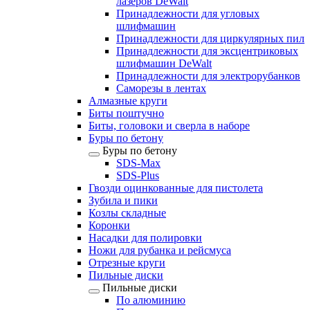
лазеров DeWalt
Принадлежности для угловых
шлифмашин
Принадлежности для циркулярных пил
Принадлежности для эксцентриковых
шлифмашин DeWalt
Принадлежности для электрорубанков
Саморезы в лентах
Алмазные круги
Биты поштучно
Биты, головоки и сверла в наборе
Буры по бетону
Буры по бетону
SDS-Max
SDS-Plus
Гвозди оцинкованные для пистолета
Зубила и пики
Козлы складные
Коронки
Насадки для полировки
Ножи для рубанка и рейсмуса
Отрезные круги
Пильные диски
Пильные диски
По алюминию