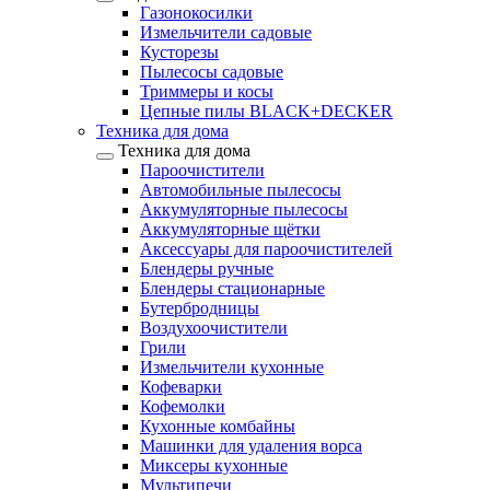
Газонокосилки
Измельчители садовые
Кусторезы
Пылесосы садовые
Триммеры и косы
Цепные пилы BLACK+DECKER
Техника для дома
Техника для дома
Пароочистители
Автомобильные пылесосы
Аккумуляторные пылесосы
Аккумуляторные щётки
Аксессуары для пароочистителей
Блендеры ручные
Блендеры стационарные
Бутербродницы
Воздухоочистители
Грили
Измельчители кухонные
Кофеварки
Кофемолки
Кухонные комбайны
Машинки для удаления ворса
Миксеры кухонные
Мультипечи