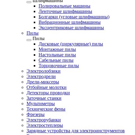
Шлифмашины
Полировальные машины
Ленточные шлифмашины
Болгарки (угловые шлифмашины)
Вибрационные шлифмашины
Эксцентриковые шлифмашины
Пилы
Пилы
Дисковые (циркулярные) пилы
Монтажные пилы
Настольные пилы
Сабельные пилы
Торцовочные пилы
Электролобзики
Электродрели
Дрели-миксеры
Отбойные молотки
Детекторы проводки
Заточные станки
Мультиметры
Технические фены
Фрезеры
Электрорубанки
Электростеплеры
Зарядные устройства для электроинструментов