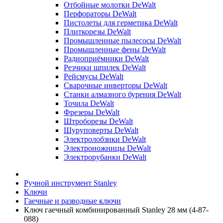
Отбойные молотки DeWalt
Перфораторы DeWalt
Пистолеты для герметика DeWalt
Плиткорезы DeWalt
Промышленные пылесосы DeWalt
Промышленные фены DeWalt
Радиоприёмники DeWalt
Резчики шпилек DeWalt
Рейсмусы DeWalt
Сварочные инверторы DeWalt
Станки алмазного бурения DeWalt
Точила DeWalt
Фрезеры DeWalt
Штроборезы DeWalt
Шуруповерты DeWalt
Электролобзики DeWalt
Электроножницы DeWalt
Электрорубанки DeWalt
Ручной инструмент Stanley
Ключи
Гаечные и разводные ключи
Ключ гаечный комбинированный Stanley 28 мм (4-87-
088)