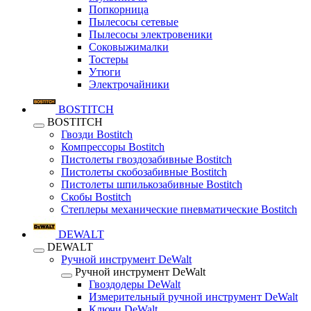
Попкорница
Пылесосы сетевые
Пылесосы электровеники
Соковыжималки
Тостеры
Утюги
Электрочайники
BOSTITCH
BOSTITCH
Гвозди Bostitch
Компрессоры Bostitch
Пистолеты гвоздозабивные Bostitch
Пистолеты скобозабивные Bostitch
Пистолеты шпилькозабивные Bostitch
Скобы Bostitch
Степлеры механические пневматические Bostitch
DEWALT
DEWALT
Ручной инструмент DeWalt
Ручной инструмент DeWalt
Гвоздодеры DeWalt
Измерительный ручной инструмент DeWalt
Ключи DeWalt