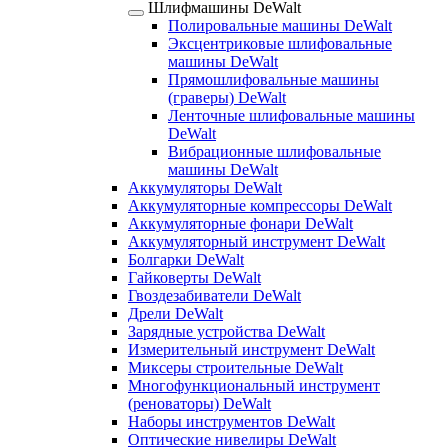
Шлифмашины DeWalt
Полировальные машины DeWalt
Эксцентриковые шлифовальные
машины DeWalt
Прямошлифовальные машины
(граверы) DeWalt
Ленточные шлифовальные машины
DeWalt
Вибрационные шлифовальные
машины DeWalt
Аккумуляторы DeWalt
Аккумуляторные компрессоры DeWalt
Аккумуляторные фонари DeWalt
Аккумуляторный инструмент DeWalt
Болгарки DeWalt
Гайковерты DeWalt
Гвоздезабиватели DeWalt
Дрели DeWalt
Зарядные устройства DeWalt
Измерительный инструмент DeWalt
Миксеры строительные DeWalt
Многофункциональный инструмент
(реноваторы) DeWalt
Наборы инструментов DeWalt
Оптические нивелиры DeWalt