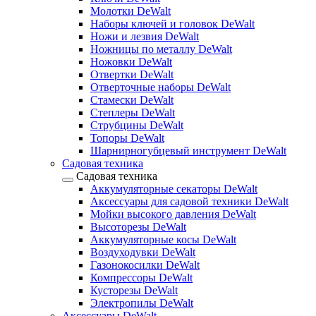
Молотки DeWalt
Наборы ключей и головок DeWalt
Ножи и лезвия DeWalt
Ножницы по металлу DeWalt
Ножовки DeWalt
Отвертки DeWalt
Отверточные наборы DeWalt
Стамески DeWalt
Степлеры DeWalt
Струбцины DeWalt
Топоры DeWalt
Шарнирногубцевый инструмент DeWalt
Садовая техника
Садовая техника
Аккумуляторные секаторы DeWalt
Аксессуары для садовой техники DeWalt
Мойки высокого давления DeWalt
Высоторезы DeWalt
Аккумуляторные косы DeWalt
Воздуходувки DeWalt
Газонокосилки DeWalt
Компрессоры DeWalt
Кусторезы DeWalt
Электропилы DeWalt
Аксессуары DeWalt