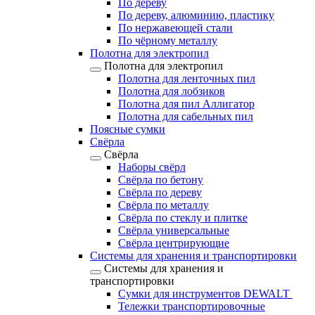
По дереву
По дереву, алюминию, пластику
По нержавеющей стали
По чёрному металлу
Полотна для электропил
Полотна для электропил
Полотна для ленточных пил
Полотна для лобзиков
Полотна для пил Аллигатор
Полотна для сабельных пил
Поясные сумки
Свёрла
Свёрла
Наборы свёрл
Свёрла по бетону
Свёрла по дереву
Свёрла по металлу
Свёрла по стеклу и плитке
Свёрла универсальные
Свёрла центрирующие
Системы для хранения и транспортировки
Системы для хранения и
транспортировки
Сумки для инструментов DEWALT
Тележки транспортировочные