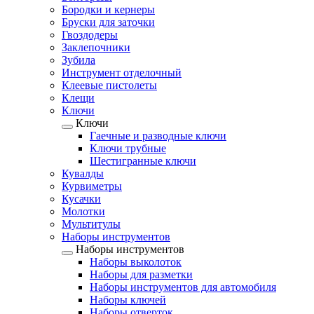
Бородки и кернеры
Бруски для заточки
Гвоздодеры
Заклепочники
Зубила
Инструмент отделочный
Клеевые пистолеты
Клещи
Ключи
Ключи
Гаечные и разводные ключи
Ключи трубные
Шестигранные ключи
Кувалды
Курвиметры
Кусачки
Молотки
Мультитулы
Наборы инструментов
Наборы инструментов
Наборы выколоток
Наборы для разметки
Наборы инструментов для автомобиля
Наборы ключей
Наборы отверток