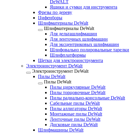
DeWALT
Ящики и сумки для инструмента
Фрезы по дереву
Цифенборы
Шлифматериалы DeWalt
Шлифматериалы DeWalt
Для дельташлифмашин
Для ленточных шлифмашин
Для эксцентриковых шлифмашин
Шлифовально полировальные тарелки
Шлифплатформы
Щетки для электроинструмента
Электроинструмент DeWalt
Электроинструмент DeWalt
Пилы DeWalt
Пилы DeWalt
Пилы циркулярные DeWalt
Пилы торцовочные DeWalt
Пилы радиально-консольные DeWalt
Сабельные пилы DeWalt
Пилы аллигаторы DeWalt
Монтажные пилы DeWalt
Ленточные пилы DeWalt
Дисковые пилы DeWalt
Шлифмашины DeWalt