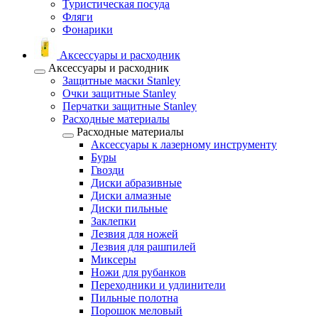
Туристическая посуда
Фляги
Фонарики
Аксессуары и расходник
Аксессуары и расходник
Защитные маски Stanley
Очки защитные Stanley
Перчатки защитные Stanley
Расходные материалы
Расходные материалы
Аксессуары к лазерному инструменту
Буры
Гвозди
Диски абразивные
Диски алмазные
Диски пильные
Заклепки
Лезвия для ножей
Лезвия для рашпилей
Миксеры
Ножи для рубанков
Переходники и удлинители
Пильные полотна
Порошок меловый