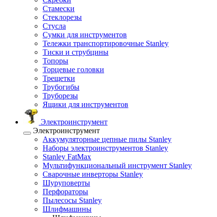
Стамески
Стеклорезы
Стусла
Сумки для инструментов
Тележки транспортировочные Stanley
Тиски и струбцины
Топоры
Торцевые головки
Трещетки
Трубогибы
Труборезы
Ящики для инструментов
Электроинструмент
Электроинструмент
Аккумуляторные цепные пилы Stanley
Наборы электроинструментов Stanley
Stanley FatMax
Мультифункциональный инструмент Stanley
Сварочные инверторы Stanley
Шуруповерты
Перфораторы
Пылесосы Stanley
Шлифмашины