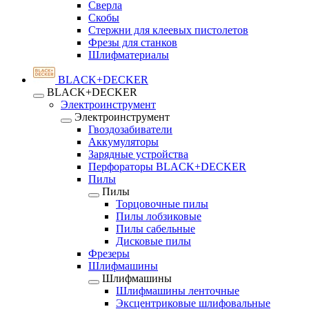
Сверла
Скобы
Стержни для клеевых пистолетов
Фрезы для станков
Шлифматериалы
BLACK+DECKER
BLACK+DECKER
Электроинструмент
Электроинструмент
Гвоздозабиватели
Аккумуляторы
Зарядные устройства
Перфораторы BLACK+DECKER
Пилы
Пилы
Торцовочные пилы
Пилы лобзиковые
Пилы сабельные
Дисковые пилы
Фрезеры
Шлифмашины
Шлифмашины
Шлифмашины ленточные
Эксцентриковые шлифовальные