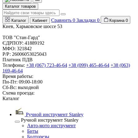
Каталог товаров
Сравнить
0
Закладки
0
Каталог
Кабинет
Корзина
0
Киев, Харьковское шоссе 53
ТОВ "Стан-Гард"
ЄДРПОУ: 41889192
МФО: 321842
Р/Р: 26006053025043
Платник ПДВ
Телефоны:
+38 (067) 723-46-64
+38 (099) 465-46-64
+38 (063)
169-46-64
Время работы:
Пн-Пт: 09:00-18:00
Сб-Вс: выходной
Схема проезда:
Каталог
Ручной инструмент Stanley
Ручной инструмент Stanley
Авто-мото инструмент
Биты
Болторезы