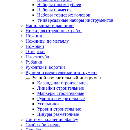
Наборы плоскогубцев
Наборы стамесок
Наборы торцевых головок
Универсальные наборы инструментов
Напильники и рашпили
Ножи для отделочных работ
Ножницы
Ножницы по металлу
Ножовки
Отвертки
Плоскогубцы
Рубанки
Рукоятки и воротки
Ручной измерительный инструмент
Ручной измерительный инструмент
Карандаши строительные
Линейки строительные
Маркеры строительные
Рулетки измерительные
Угольники
Уровни строительные
Шнуры разметочные
Системы хранения Stanley
Скобозабиватели
Скребки