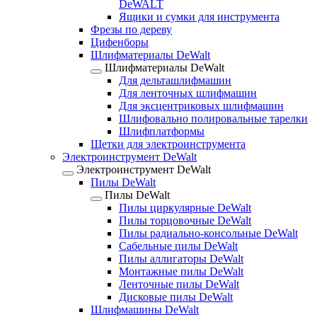
DeWALT
Ящики и сумки для инструмента
Фрезы по дереву
Цифенборы
Шлифматериалы DeWalt
Шлифматериалы DeWalt
Для дельташлифмашин
Для ленточных шлифмашин
Для эксцентриковых шлифмашин
Шлифовально полировальные тарелки
Шлифплатформы
Щетки для электроинструмента
Электроинструмент DeWalt
Электроинструмент DeWalt
Пилы DeWalt
Пилы DeWalt
Пилы циркулярные DeWalt
Пилы торцовочные DeWalt
Пилы радиально-консольные DeWalt
Сабельные пилы DeWalt
Пилы аллигаторы DeWalt
Монтажные пилы DeWalt
Ленточные пилы DeWalt
Дисковые пилы DeWalt
Шлифмашины DeWalt