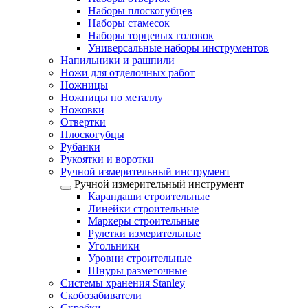
Наборы плоскогубцев
Наборы стамесок
Наборы торцевых головок
Универсальные наборы инструментов
Напильники и рашпили
Ножи для отделочных работ
Ножницы
Ножницы по металлу
Ножовки
Отвертки
Плоскогубцы
Рубанки
Рукоятки и воротки
Ручной измерительный инструмент
Ручной измерительный инструмент
Карандаши строительные
Линейки строительные
Маркеры строительные
Рулетки измерительные
Угольники
Уровни строительные
Шнуры разметочные
Системы хранения Stanley
Скобозабиватели
Скребки