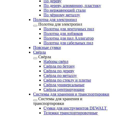
По дереву
По дереву, алюминию, пластику
По нержавеющей стали
По чёрному металлу
Полотна для электропил
Полотна для электропил
Полотна для ленточных пил
Полотна для лобзиков
Полотна для пил Аллигатор
Полотна для сабельных пил
Поясные сумки
Свёрла
Свёрла
Наборы свёрл
Свёрла по бетону
Свёрла по дереву
Свёрла по металлу
Свёрла по стеклу и плитке
Свёрла универсальные
Свёрла центрирующие
Системы для хранения и транспортировки
Системы для хранения и
транспортировки
Сумки для инструментов DEWALT
Тележки транспортировочные