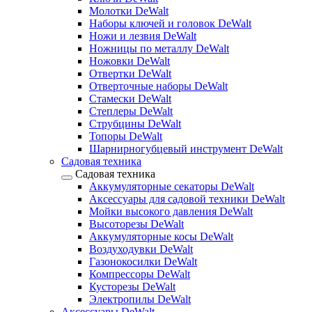
Молотки DeWalt
Наборы ключей и головок DeWalt
Ножи и лезвия DeWalt
Ножницы по металлу DeWalt
Ножовки DeWalt
Отвертки DeWalt
Отверточные наборы DeWalt
Стамески DeWalt
Степлеры DeWalt
Струбцины DeWalt
Топоры DeWalt
Шарнирногубцевый инструмент DeWalt
Садовая техника
Садовая техника
Аккумуляторные секаторы DeWalt
Аксессуары для садовой техники DeWalt
Мойки высокого давления DeWalt
Высоторезы DeWalt
Аккумуляторные косы DeWalt
Воздуходувки DeWalt
Газонокосилки DeWalt
Компрессоры DeWalt
Кусторезы DeWalt
Электропилы DeWalt
Аксессуары DeWalt