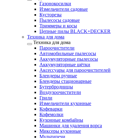
Газонокосилки
Измельчители садовые
Кусторезы
Пылесосы садовые
Триммеры и косы
Цепные пилы BLACK+DECKER
Техника для дома
Техника для дома
Пароочистители
Автомобильные пылесосы
Аккумуляторные пылесосы
Аккумуляторные щётки
Аксессуары для пароочистителей
Блендеры ручные
Блендеры стационарные
Бутербродницы
Воздухоочистители
Грили
Измельчители кухонные
Кофеварки
Кофемолки
Кухонные комбайны
Машинки для удаления ворса
Миксеры кухонные
Мультипечи