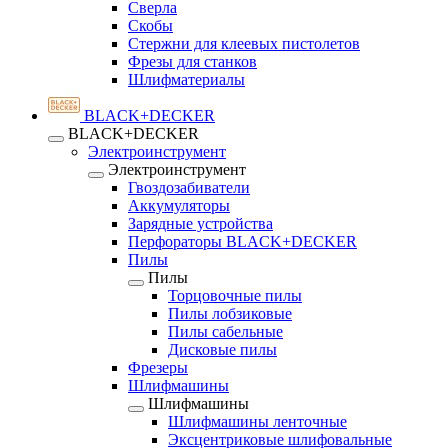
Сверла
Скобы
Стержни для клеевых пистолетов
Фрезы для станков
Шлифматериалы
BLACK+DECKER
BLACK+DECKER
Электроинструмент
Электроинструмент
Гвоздозабиватели
Аккумуляторы
Зарядные устройства
Перфораторы BLACK+DECKER
Пилы
Пилы
Торцовочные пилы
Пилы лобзиковые
Пилы сабельные
Дисковые пилы
Фрезеры
Шлифмашины
Шлифмашины
Шлифмашины ленточные
Эксцентриковые шлифовальные