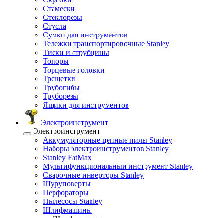
Стамески
Стеклорезы
Стусла
Сумки для инструментов
Тележки транспортировочные Stanley
Тиски и струбцины
Топоры
Торцевые головки
Трещетки
Трубогибы
Труборезы
Ящики для инструментов
Электроинструмент
Электроинструмент
Аккумуляторные цепные пилы Stanley
Наборы электроинструментов Stanley
Stanley FatMax
Мультифункциональный инструмент Stanley
Сварочные инверторы Stanley
Шуруповерты
Перфораторы
Пылесосы Stanley
Шлифмашины