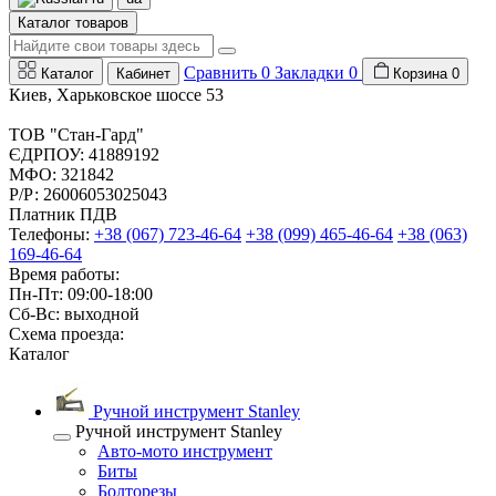
Каталог товаров
Сравнить
0
Закладки
0
Каталог
Кабинет
Корзина
0
Киев, Харьковское шоссе 53
ТОВ "Стан-Гард"
ЄДРПОУ: 41889192
МФО: 321842
Р/Р: 26006053025043
Платник ПДВ
Телефоны:
+38 (067) 723-46-64
+38 (099) 465-46-64
+38 (063)
169-46-64
Время работы:
Пн-Пт: 09:00-18:00
Сб-Вс: выходной
Схема проезда:
Каталог
Ручной инструмент Stanley
Ручной инструмент Stanley
Авто-мото инструмент
Биты
Болторезы