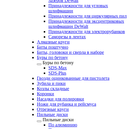
лазеров DeWalt
Принадлежности для угловых
шлифмашин
Принадлежности для циркулярных пил
Принадлежности для эксцентриковых
шлифмашин DeWalt
Принадлежности для электрорубанков
Саморезы в лентах
Алмазные круги
Биты поштучно
Биты, головоки и сверла в наборе
Буры по бетону
Буры по бетону
SDS-Max
SDS-Plus
Гвозди оцинкованные для пистолета
Зубила и пики
Козлы складные
Коронки
Насадки для полировки
Ножи для рубанка и рейсмуса
Отрезные круги
Пильные диски
Пильные диски
По алюминию