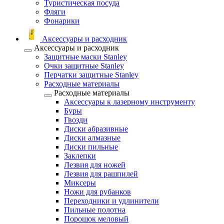
Туристическая посуда
Фляги
Фонарики
Аксессуары и расходник
Аксессуары и расходник
Защитные маски Stanley
Очки защитные Stanley
Перчатки защитные Stanley
Расходные материалы
Расходные материалы
Аксессуары к лазерному инструменту
Буры
Гвозди
Диски абразивные
Диски алмазные
Диски пильные
Заклепки
Лезвия для ножей
Лезвия для рашпилей
Миксеры
Ножи для рубанков
Переходники и удлинители
Пильные полотна
Порошок меловый