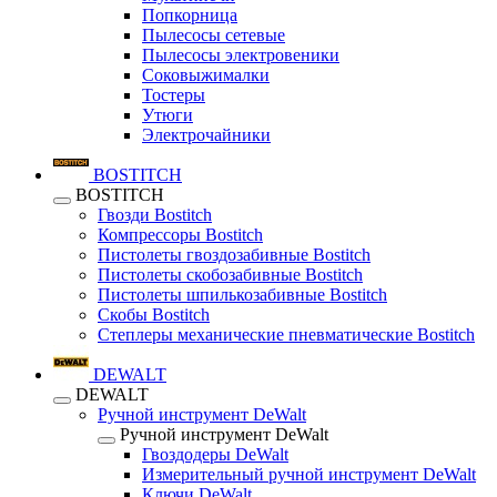
Попкорница
Пылесосы сетевые
Пылесосы электровеники
Соковыжималки
Тостеры
Утюги
Электрочайники
BOSTITCH
BOSTITCH
Гвозди Bostitch
Компрессоры Bostitch
Пистолеты гвоздозабивные Bostitch
Пистолеты скобозабивные Bostitch
Пистолеты шпилькозабивные Bostitch
Скобы Bostitch
Степлеры механические пневматические Bostitch
DEWALT
DEWALT
Ручной инструмент DeWalt
Ручной инструмент DeWalt
Гвоздодеры DeWalt
Измерительный ручной инструмент DeWalt
Ключи DeWalt