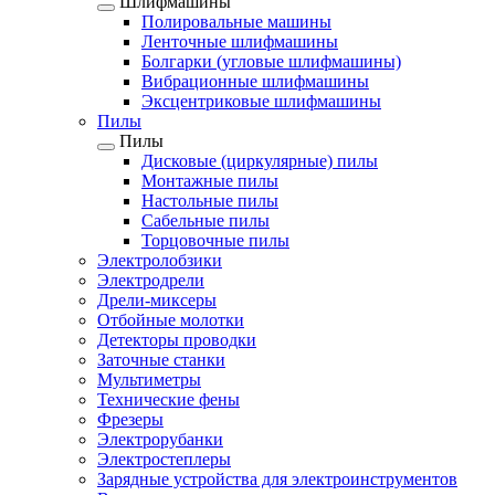
Шлифмашины
Полировальные машины
Ленточные шлифмашины
Болгарки (угловые шлифмашины)
Вибрационные шлифмашины
Эксцентриковые шлифмашины
Пилы
Пилы
Дисковые (циркулярные) пилы
Монтажные пилы
Настольные пилы
Сабельные пилы
Торцовочные пилы
Электролобзики
Электродрели
Дрели-миксеры
Отбойные молотки
Детекторы проводки
Заточные станки
Мультиметры
Технические фены
Фрезеры
Электрорубанки
Электростеплеры
Зарядные устройства для электроинструментов