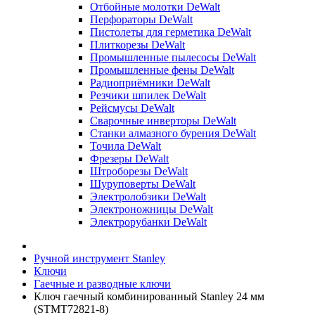
Отбойные молотки DeWalt
Перфораторы DeWalt
Пистолеты для герметика DeWalt
Плиткорезы DeWalt
Промышленные пылесосы DeWalt
Промышленные фены DeWalt
Радиоприёмники DeWalt
Резчики шпилек DeWalt
Рейсмусы DeWalt
Сварочные инверторы DeWalt
Станки алмазного бурения DeWalt
Точила DeWalt
Фрезеры DeWalt
Штроборезы DeWalt
Шуруповерты DeWalt
Электролобзики DeWalt
Электроножницы DeWalt
Электрорубанки DeWalt
Ручной инструмент Stanley
Ключи
Гаечные и разводные ключи
Ключ гаечный комбинированный Stanley 24 мм
(STMT72821-8)