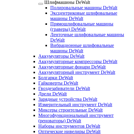
Шлифмашины DeWalt
Полировальные машины DeWalt
Эксцентриковые шлифовальные
машины DeWalt
Прямошлифовальные машины
(граверы) DeWalt
Ленточные шлифовальные машины
DeWalt
Вибрационные шлифовальные
машины DeWalt
Аккумуляторы DeWalt
Аккумуляторные компрессоры DeWalt
Аккумуляторные фонари DeWalt
Аккумуляторный инструмент DeWalt
Болгарки DeWalt
Гайковерты DeWalt
Гвоздезабиватели DeWalt
Дрели DeWalt
Зарядные устройства DeWalt
Измерительный инструмент DeWalt
Миксеры строительные DeWalt
Многофункциональный инструмент
(реноваторы) DeWalt
Наборы инструментов DeWalt
Оптические нивелиры DeWalt