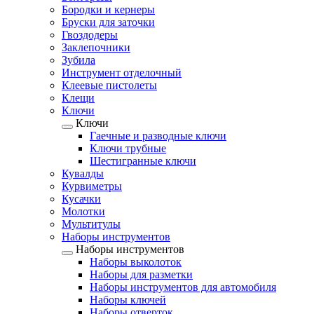
Бородки и кернеры
Бруски для заточки
Гвоздодеры
Заклепочники
Зубила
Инструмент отделочный
Клеевые пистолеты
Клещи
Ключи
Ключи
Гаечные и разводные ключи
Ключи трубные
Шестигранные ключи
Кувалды
Курвиметры
Кусачки
Молотки
Мультитулы
Наборы инструментов
Наборы инструментов
Наборы выколоток
Наборы для разметки
Наборы инструментов для автомобиля
Наборы ключей
Наборы отверток