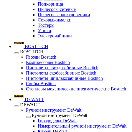
Попкорница
Пылесосы сетевые
Пылесосы электровеники
Соковыжималки
Тостеры
Утюги
Электрочайники
BOSTITCH
BOSTITCH
Гвозди Bostitch
Компрессоры Bostitch
Пистолеты гвоздозабивные Bostitch
Пистолеты скобозабивные Bostitch
Пистолеты шпилькозабивные Bostitch
Скобы Bostitch
Степлеры механические пневматические Bostitch
DEWALT
DEWALT
Ручной инструмент DeWalt
Ручной инструмент DeWalt
Гвоздодеры DeWalt
Измерительный ручной инструмент DeWalt
Ключи DeWalt