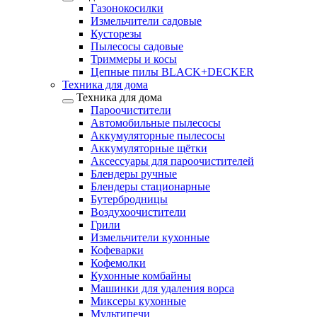
Газонокосилки
Измельчители садовые
Кусторезы
Пылесосы садовые
Триммеры и косы
Цепные пилы BLACK+DECKER
Техника для дома
Техника для дома
Пароочистители
Автомобильные пылесосы
Аккумуляторные пылесосы
Аккумуляторные щётки
Аксессуары для пароочистителей
Блендеры ручные
Блендеры стационарные
Бутербродницы
Воздухоочистители
Грили
Измельчители кухонные
Кофеварки
Кофемолки
Кухонные комбайны
Машинки для удаления ворса
Миксеры кухонные
Мультипечи