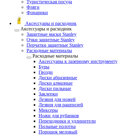
Туристическая посуда
Фляги
Фонарики
Аксессуары и расходник
Аксессуары и расходник
Защитные маски Stanley
Очки защитные Stanley
Перчатки защитные Stanley
Расходные материалы
Расходные материалы
Аксессуары к лазерному инструменту
Буры
Гвозди
Диски абразивные
Диски алмазные
Диски пильные
Заклепки
Лезвия для ножей
Лезвия для рашпилей
Миксеры
Ножи для рубанков
Переходники и удлинители
Пильные полотна
Порошок меловый