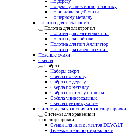
По дереву
По дереву, алюминию, пластику
По нержавеющей стали
По чёрному металлу
Полотна для электропил
Полотна для электропил
Полотна для ленточных пил
Полотна для лобзиков
Полотна для пил Аллигатор
Полотна для сабельных пил
Поясные сумки
Свёрла
Свёрла
Наборы свёрл
Свёрла по бетону
Свёрла по дереву
Свёрла по металлу
Свёрла по стеклу и плитке
Свёрла универсальные
Свёрла центрирующие
Системы для хранения и транспортировки
Системы для хранения и
транспортировки
Сумки для инструментов DEWALT
Тележки транспортировочные