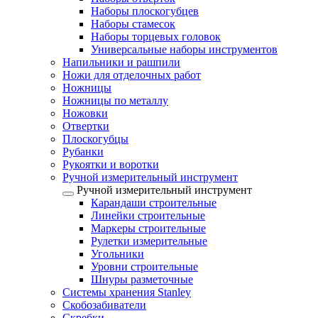
Наборы плоскогубцев
Наборы стамесок
Наборы торцевых головок
Универсальные наборы инструментов
Напильники и рашпили
Ножи для отделочных работ
Ножницы
Ножницы по металлу
Ножовки
Отвертки
Плоскогубцы
Рубанки
Рукоятки и воротки
Ручной измерительный инструмент
Ручной измерительный инструмент
Карандаши строительные
Линейки строительные
Маркеры строительные
Рулетки измерительные
Угольники
Уровни строительные
Шнуры разметочные
Системы хранения Stanley
Скобозабиватели
Скребки