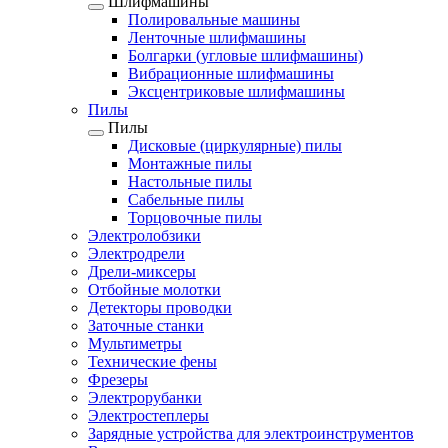
Шлифмашины
Полировальные машины
Ленточные шлифмашины
Болгарки (угловые шлифмашины)
Вибрационные шлифмашины
Эксцентриковые шлифмашины
Пилы
Пилы
Дисковые (циркулярные) пилы
Монтажные пилы
Настольные пилы
Сабельные пилы
Торцовочные пилы
Электролобзики
Электродрели
Дрели-миксеры
Отбойные молотки
Детекторы проводки
Заточные станки
Мультиметры
Технические фены
Фрезеры
Электрорубанки
Электростеплеры
Зарядные устройства для электроинструментов