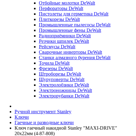
Отбойные молотки DeWalt
Перфораторы DeWalt
Пистолеты для герметика DeWalt
Плиткорезы DeWalt
Промышленные пылесосы DeWalt
Промышленные фены DeWalt
Радиоприёмники DeWalt
Резчики шпилек DeWalt
Рейсмусы DeWalt
Сварочные инверторы DeWalt
Станки алмазного бурения DeWalt
Точила DeWalt
Фрезеры DeWalt
Штроборезы DeWalt
Шуруповерты DeWalt
Электролобзики DeWalt
Электроножницы DeWalt
Электрорубанки DeWalt
Ручной инструмент Stanley
Ключи
Гаечные и разводные ключи
Ключ гаечный накидной Stanley "MAXI-DRIVE"
20х22мм (4-87-808)