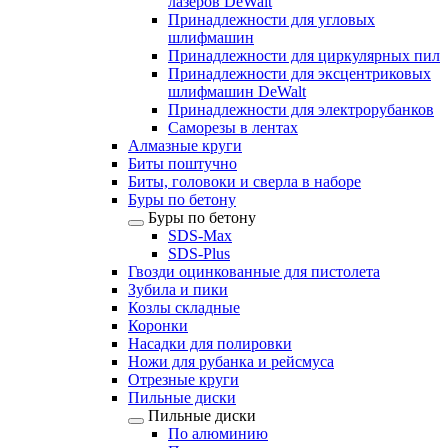
лазеров DeWalt
Принадлежности для угловых
шлифмашин
Принадлежности для циркулярных пил
Принадлежности для эксцентриковых
шлифмашин DeWalt
Принадлежности для электрорубанков
Саморезы в лентах
Алмазные круги
Биты поштучно
Биты, головоки и сверла в наборе
Буры по бетону
Буры по бетону
SDS-Max
SDS-Plus
Гвозди оцинкованные для пистолета
Зубила и пики
Козлы складные
Коронки
Насадки для полировки
Ножи для рубанка и рейсмуса
Отрезные круги
Пильные диски
Пильные диски
По алюминию