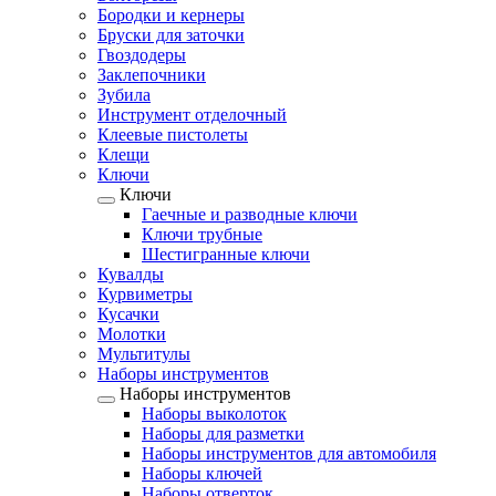
Бородки и кернеры
Бруски для заточки
Гвоздодеры
Заклепочники
Зубила
Инструмент отделочный
Клеевые пистолеты
Клещи
Ключи
Ключи
Гаечные и разводные ключи
Ключи трубные
Шестигранные ключи
Кувалды
Курвиметры
Кусачки
Молотки
Мультитулы
Наборы инструментов
Наборы инструментов
Наборы выколоток
Наборы для разметки
Наборы инструментов для автомобиля
Наборы ключей
Наборы отверток