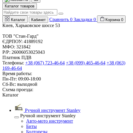
Каталог товаров
Сравнить
0
Закладки
0
Каталог
Кабинет
Корзина
0
Киев, Харьковское шоссе 53
ТОВ "Стан-Гард"
ЄДРПОУ: 41889192
МФО: 321842
Р/Р: 26006053025043
Платник ПДВ
Телефоны:
+38 (067) 723-46-64
+38 (099) 465-46-64
+38 (063)
169-46-64
Время работы:
Пн-Пт: 09:00-18:00
Сб-Вс: выходной
Схема проезда:
Каталог
Ручной инструмент Stanley
Ручной инструмент Stanley
Авто-мото инструмент
Биты
Болторезы