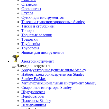
Стамески
Стеклорезы
Стусла
Сумки для инструментов
Тележки транспортировочные Stanley
Тиски и струбцины
Топоры
Торцевые головки
Трещетки
Трубогибы
Труборезы
Ящики для инструментов
Электроинструмент
Электроинструмент
Аккумуляторные цепные пилы Stanley
Наборы электроинструментов Stanley
Stanley FatMax
Мультифункциональный инструмент Stanley
Сварочные инверторы Stanley
Шуруповерты
Перфораторы
Пылесосы Stanley
Шлифмашины