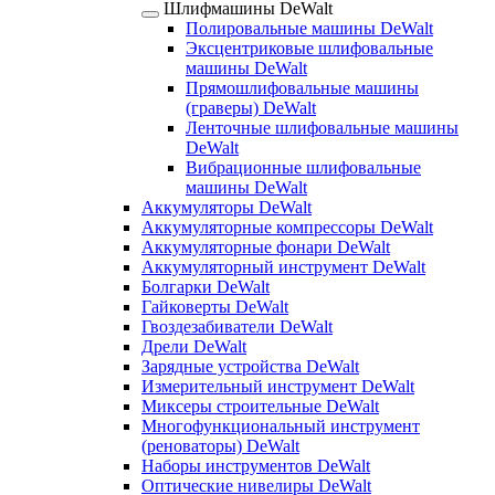
Шлифмашины DeWalt
Полировальные машины DeWalt
Эксцентриковые шлифовальные
машины DeWalt
Прямошлифовальные машины
(граверы) DeWalt
Ленточные шлифовальные машины
DeWalt
Вибрационные шлифовальные
машины DeWalt
Аккумуляторы DeWalt
Аккумуляторные компрессоры DeWalt
Аккумуляторные фонари DeWalt
Аккумуляторный инструмент DeWalt
Болгарки DeWalt
Гайковерты DeWalt
Гвоздезабиватели DeWalt
Дрели DeWalt
Зарядные устройства DeWalt
Измерительный инструмент DeWalt
Миксеры строительные DeWalt
Многофункциональный инструмент
(реноваторы) DeWalt
Наборы инструментов DeWalt
Оптические нивелиры DeWalt