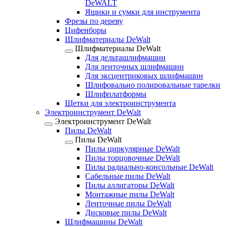
DeWALT
Ящики и сумки для инструмента
Фрезы по дереву
Цифенборы
Шлифматериалы DeWalt
Шлифматериалы DeWalt
Для дельташлифмашин
Для ленточных шлифмашин
Для эксцентриковых шлифмашин
Шлифовально полировальные тарелки
Шлифплатформы
Щетки для электроинструмента
Электроинструмент DeWalt
Электроинструмент DeWalt
Пилы DeWalt
Пилы DeWalt
Пилы циркулярные DeWalt
Пилы торцовочные DeWalt
Пилы радиально-консольные DeWalt
Сабельные пилы DeWalt
Пилы аллигаторы DeWalt
Монтажные пилы DeWalt
Ленточные пилы DeWalt
Дисковые пилы DeWalt
Шлифмашины DeWalt