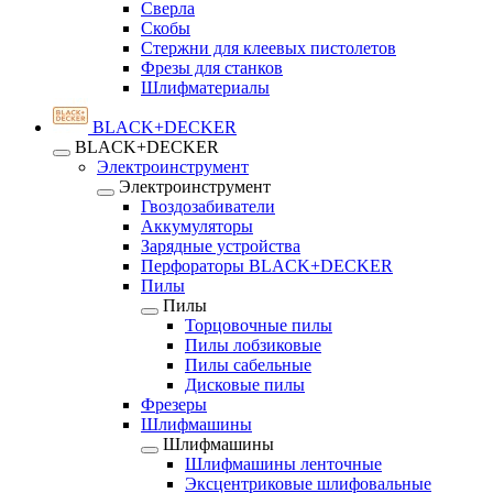
Сверла
Скобы
Стержни для клеевых пистолетов
Фрезы для станков
Шлифматериалы
BLACK+DECKER
BLACK+DECKER
Электроинструмент
Электроинструмент
Гвоздозабиватели
Аккумуляторы
Зарядные устройства
Перфораторы BLACK+DECKER
Пилы
Пилы
Торцовочные пилы
Пилы лобзиковые
Пилы сабельные
Дисковые пилы
Фрезеры
Шлифмашины
Шлифмашины
Шлифмашины ленточные
Эксцентриковые шлифовальные