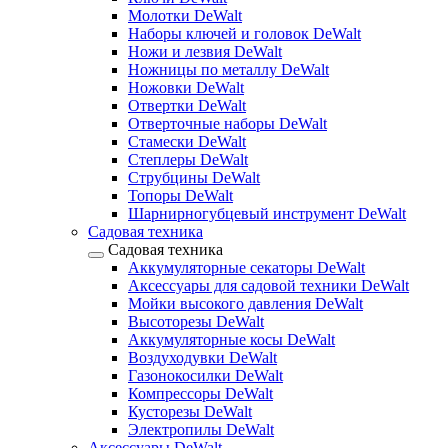
Молотки DeWalt
Наборы ключей и головок DeWalt
Ножи и лезвия DeWalt
Ножницы по металлу DeWalt
Ножовки DeWalt
Отвертки DeWalt
Отверточные наборы DeWalt
Стамески DeWalt
Степлеры DeWalt
Струбцины DeWalt
Топоры DeWalt
Шарнирногубцевый инструмент DeWalt
Садовая техника
Садовая техника
Аккумуляторные секаторы DeWalt
Аксессуары для садовой техники DeWalt
Мойки высокого давления DeWalt
Высоторезы DeWalt
Аккумуляторные косы DeWalt
Воздуходувки DeWalt
Газонокосилки DeWalt
Компрессоры DeWalt
Кусторезы DeWalt
Электропилы DeWalt
Аксессуары DeWalt