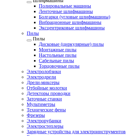
Шлифмашины
Полировальные машины
Ленточные шлифмашины
Болгарки (угловые шлифмашины)
Вибрационные шлифмашины
Эксцентриковые шлифмашины
Пилы
Пилы
Дисковые (циркулярные) пилы
Монтажные пилы
Настольные пилы
Сабельные пилы
Торцовочные пилы
Электролобзики
Электродрели
Дрели-миксеры
Отбойные молотки
Детекторы проводки
Заточные станки
Мультиметры
Технические фены
Фрезеры
Электрорубанки
Электростеплеры
Зарядные устройства для электроинструментов