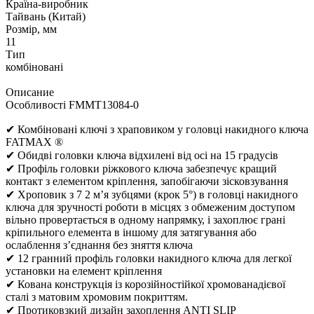
Країна-виробник
Тайвань (Китай)
Розмір, мм
11
Тип
комбіновані
Описание
Особливості FMMT13084-0
✔ Комбіновані ключі з храповиком у головці накидного ключа
FATMAX ®
✔ Обидві головки ключа відхилені від осі на 15 градусів
✔ Профіль головки ріжкового ключа забезпечує кращий
контакт з елементом кріплення, запобігаючи зісковзування
✔ Хроповик з 7 2 м’я зубцями (крок 5°) в головці накидного
ключа для зручності роботи в місцях з обмеженим доступом
вільно провертається в одному напрямку, і захоплює грані
кріпильного елемента в іншому для затягування або
ослаблення з’єднання без зняття ключа
✔ 12 гранний профіль головки накидного ключа для легкої
установки на елемент кріплення
✔ Кована конструкція із корозійностійкої хромованадієвої
сталі з матовим хромовим покриттям.
✔ Протиковзкий дизайн захоплення ANTI SLIP