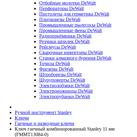
Отбойные молотки DeWalt
Перфораторы DeWalt
Пистолеты для герметика DeWalt
Плиткорезы DeWalt
Промышленные пылесосы DeWalt
Промышленные фены DeWalt
Радиоприёмники DeWalt
Резчики шпилек DeWalt
Рейсмусы DeWalt
Сварочные инверторы DeWalt
Станки алмазного бурения DeWalt
Точила DeWalt
Фрезеры DeWalt
Штроборезы DeWalt
Шуруповерты DeWalt
Электролобзики DeWalt
Электроножницы DeWalt
Электрорубанки DeWalt
Ручной инструмент Stanley
Ключи
Гаечные и разводные ключи
Ключ гаечный комбинированный Stanley 11 мм
(FMMT13084-0)