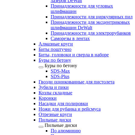
лазеров DeWalt
Принадлежности для угловых
шлифмашин
Принадлежности для циркулярных пил
Принадлежности для эксцентриковых
шлифмашин DeWalt
Принадлежности для электрорубанков
Саморезы в лентах
Алмазные круги
Биты поштучно
Биты, головоки и сверла в наборе
Буры по бетону
Буры по бетону
SDS-Max
SDS-Plus
Гвозди оцинкованные для пистолета
Зубила и пики
Козлы складные
Коронки
Насадки для полировки
Ножи для рубанка и рейсмуса
Отрезные круги
Пильные диски
Пильные диски
По алюминию