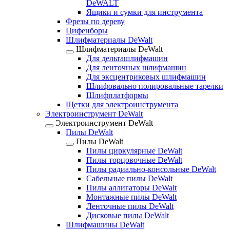
DeWALT
Ящики и сумки для инструмента
Фрезы по дереву
Цифенборы
Шлифматериалы DeWalt
Шлифматериалы DeWalt
Для дельташлифмашин
Для ленточных шлифмашин
Для эксцентриковых шлифмашин
Шлифовально полировальные тарелки
Шлифплатформы
Щетки для электроинструмента
Электроинструмент DeWalt
Электроинструмент DeWalt
Пилы DeWalt
Пилы DeWalt
Пилы циркулярные DeWalt
Пилы торцовочные DeWalt
Пилы радиально-консольные DeWalt
Сабельные пилы DeWalt
Пилы аллигаторы DeWalt
Монтажные пилы DeWalt
Ленточные пилы DeWalt
Дисковые пилы DeWalt
Шлифмашины DeWalt