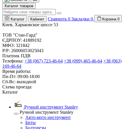
Каталог товаров
Сравнить
0
Закладки
0
Каталог
Кабинет
Корзина
0
Киев, Харьковское шоссе 53
ТОВ "Стан-Гард"
ЄДРПОУ: 41889192
МФО: 321842
Р/Р: 26006053025043
Платник ПДВ
Телефоны:
+38 (067) 723-46-64
+38 (099) 465-46-64
+38 (063)
169-46-64
Время работы:
Пн-Пт: 09:00-18:00
Сб-Вс: выходной
Схема проезда:
Каталог
Ручной инструмент Stanley
Ручной инструмент Stanley
Авто-мото инструмент
Биты
Болторезы