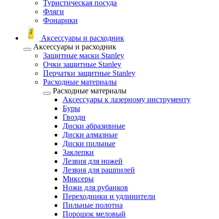
Туристическая посуда
Фляги
Фонарики
Аксессуары и расходник
Аксессуары и расходник
Защитные маски Stanley
Очки защитные Stanley
Перчатки защитные Stanley
Расходные материалы
Расходные материалы
Аксессуары к лазерному инструменту
Буры
Гвозди
Диски абразивные
Диски алмазные
Диски пильные
Заклепки
Лезвия для ножей
Лезвия для рашпилей
Миксеры
Ножи для рубанков
Переходники и удлинители
Пильные полотна
Порошок меловый