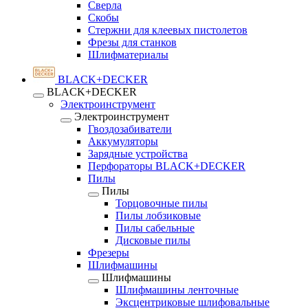
Сверла
Скобы
Стержни для клеевых пистолетов
Фрезы для станков
Шлифматериалы
BLACK+DECKER
BLACK+DECKER
Электроинструмент
Электроинструмент
Гвоздозабиватели
Аккумуляторы
Зарядные устройства
Перфораторы BLACK+DECKER
Пилы
Пилы
Торцовочные пилы
Пилы лобзиковые
Пилы сабельные
Дисковые пилы
Фрезеры
Шлифмашины
Шлифмашины
Шлифмашины ленточные
Эксцентриковые шлифовальные