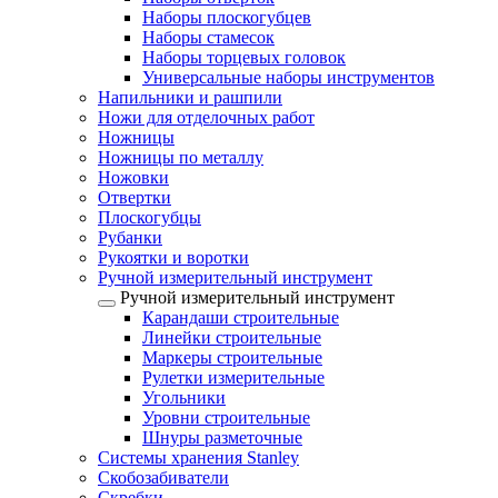
Наборы плоскогубцев
Наборы стамесок
Наборы торцевых головок
Универсальные наборы инструментов
Напильники и рашпили
Ножи для отделочных работ
Ножницы
Ножницы по металлу
Ножовки
Отвертки
Плоскогубцы
Рубанки
Рукоятки и воротки
Ручной измерительный инструмент
Ручной измерительный инструмент
Карандаши строительные
Линейки строительные
Маркеры строительные
Рулетки измерительные
Угольники
Уровни строительные
Шнуры разметочные
Системы хранения Stanley
Скобозабиватели
Скребки