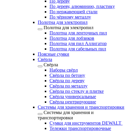
По дереву
По дереву, алюминию, пластику
По нержавеющей стали
По чёрному металлу
Полотна для электропил
Полотна для электропил
Полотна для ленточных пил
Полотна для лобзиков
Полотна для пил Аллигатор
Полотна для сабельных пил
Поясные сумки
Свёрла
Свёрла
Наборы свёрл
Свёрла по бетону
Свёрла по дереву
Свёрла по металлу
Свёрла по стеклу и плитке
Свёрла универсальные
Свёрла центрирующие
Системы для хранения и транспортировки
Системы для хранения и
транспортировки
Сумки для инструментов DEWALT
Тележки транспортировочные