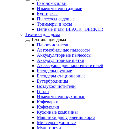
Газонокосилки
Измельчители садовые
Кусторезы
Пылесосы садовые
Триммеры и косы
Цепные пилы BLACK+DECKER
Техника для дома
Техника для дома
Пароочистители
Автомобильные пылесосы
Аккумуляторные пылесосы
Аккумуляторные щётки
Аксессуары для пароочистителей
Блендеры ручные
Блендеры стационарные
Бутербродницы
Воздухоочистители
Грили
Измельчители кухонные
Кофеварки
Кофемолки
Кухонные комбайны
Машинки для удаления ворса
Миксеры кухонные
Мультипечи