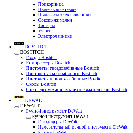
Попкорница
Пылесосы сетевые
Пылесосы электровеники
Соковыжималки
Тостеры
Утюги
Электрочайники
BOSTITCH
BOSTITCH
Гвозди Bostitch
Компрессоры Bostitch
Пистолеты гвоздозабивные Bostitch
Пистолеты скобозабивные Bostitch
Пистолеты шпилькозабивные Bostitch
Скобы Bostitch
Степлеры механические пневматические Bostitch
DEWALT
DEWALT
Ручной инструмент DeWalt
Ручной инструмент DeWalt
Гвоздодеры DeWalt
Измерительный ручной инструмент DeWalt
Ключи DeWalt