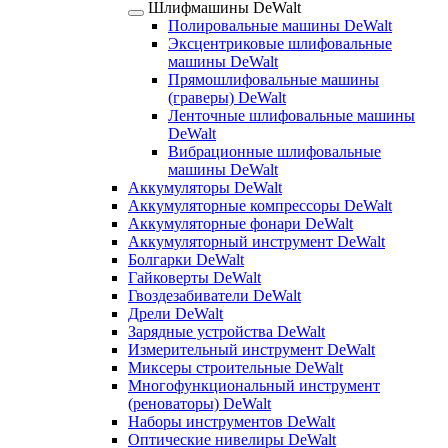
Шлифмашины DeWalt
Полировальные машины DeWalt
Эксцентриковые шлифовальные
машины DeWalt
Прямошлифовальные машины
(граверы) DeWalt
Ленточные шлифовальные машины
DeWalt
Вибрационные шлифовальные
машины DeWalt
Аккумуляторы DeWalt
Аккумуляторные компрессоры DeWalt
Аккумуляторные фонари DeWalt
Аккумуляторный инструмент DeWalt
Болгарки DeWalt
Гайковерты DeWalt
Гвоздезабиватели DeWalt
Дрели DeWalt
Зарядные устройства DeWalt
Измерительный инструмент DeWalt
Миксеры строительные DeWalt
Многофункциональный инструмент
(реноваторы) DeWalt
Наборы инструментов DeWalt
Оптические нивелиры DeWalt