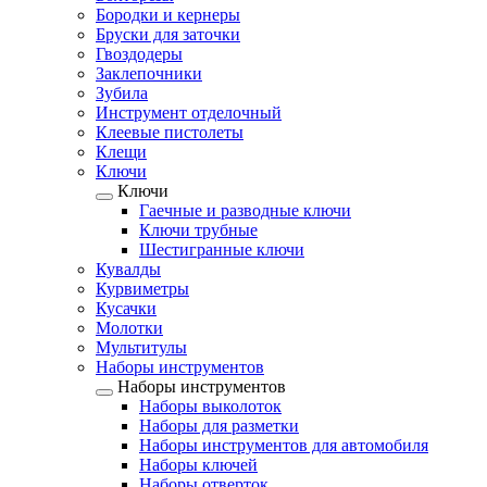
Бородки и кернеры
Бруски для заточки
Гвоздодеры
Заклепочники
Зубила
Инструмент отделочный
Клеевые пистолеты
Клещи
Ключи
Ключи
Гаечные и разводные ключи
Ключи трубные
Шестигранные ключи
Кувалды
Курвиметры
Кусачки
Молотки
Мультитулы
Наборы инструментов
Наборы инструментов
Наборы выколоток
Наборы для разметки
Наборы инструментов для автомобиля
Наборы ключей
Наборы отверток