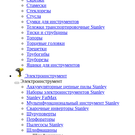
Стамески
Стеклорезы
Стусла
Сумки для инструментов
Тележки транспортировочные Stanley
Тиски и струбцины
Топоры
Торцевые головки
Трещетки
Трубогибы
Труборезы
Ящики для инструментов
Электроинструмент
Электроинструмент
Аккумуляторные цепные пилы Stanley
Наборы электроинструментов Stanley
Stanley FatMax
Мультифункциональный инструмент Stanley
Сварочные инверторы Stanley
Шуруповерты
Перфораторы
Пылесосы Stanley
Шлифмашины