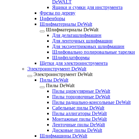
DeWALT
Ящики и сумки для инструмента
Фрезы по дереву
Цифенборы
Шлифматериалы DeWalt
Шлифматериалы DeWalt
Для дельташлифмашин
Для ленточных шлифмашин
Для эксцентриковых шлифмашин
Шлифовально полировальные тарелки
Шлифплатформы
Щетки для электроинструмента
Электроинструмент DeWalt
Электроинструмент DeWalt
Пилы DeWalt
Пилы DeWalt
Пилы циркулярные DeWalt
Пилы торцовочные DeWalt
Пилы радиально-консольные DeWalt
Сабельные пилы DeWalt
Пилы аллигаторы DeWalt
Монтажные пилы DeWalt
Ленточные пилы DeWalt
Дисковые пилы DeWalt
Шлифмашины DeWalt