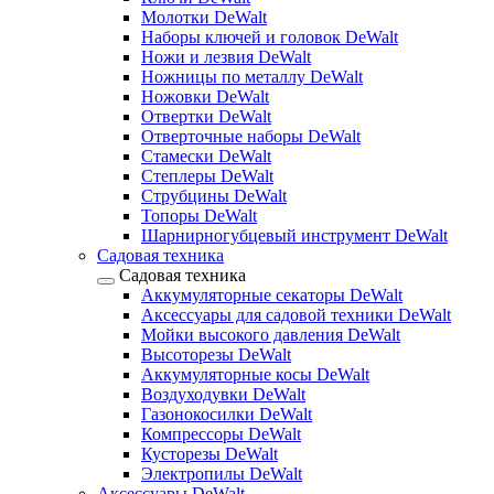
Молотки DeWalt
Наборы ключей и головок DeWalt
Ножи и лезвия DeWalt
Ножницы по металлу DeWalt
Ножовки DeWalt
Отвертки DeWalt
Отверточные наборы DeWalt
Стамески DeWalt
Степлеры DeWalt
Струбцины DeWalt
Топоры DeWalt
Шарнирногубцевый инструмент DeWalt
Садовая техника
Садовая техника
Аккумуляторные секаторы DeWalt
Аксессуары для садовой техники DeWalt
Мойки высокого давления DeWalt
Высоторезы DeWalt
Аккумуляторные косы DeWalt
Воздуходувки DeWalt
Газонокосилки DeWalt
Компрессоры DeWalt
Кусторезы DeWalt
Электропилы DeWalt
Аксессуары DeWalt