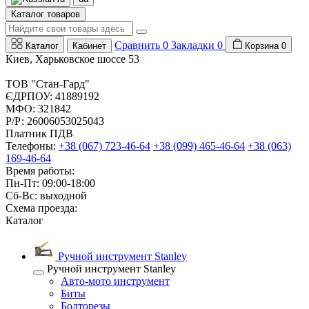
Каталог товаров
Сравнить
0
Закладки
0
Каталог
Кабинет
Корзина
0
Киев, Харьковское шоссе 53
ТОВ "Стан-Гард"
ЄДРПОУ: 41889192
МФО: 321842
Р/Р: 26006053025043
Платник ПДВ
Телефоны:
+38 (067) 723-46-64
+38 (099) 465-46-64
+38 (063)
169-46-64
Время работы:
Пн-Пт: 09:00-18:00
Сб-Вс: выходной
Схема проезда:
Каталог
Ручной инструмент Stanley
Ручной инструмент Stanley
Авто-мото инструмент
Биты
Болторезы