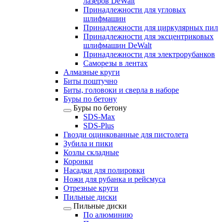
лазеров DeWalt
Принадлежности для угловых
шлифмашин
Принадлежности для циркулярных пил
Принадлежности для эксцентриковых
шлифмашин DeWalt
Принадлежности для электрорубанков
Саморезы в лентах
Алмазные круги
Биты поштучно
Биты, головоки и сверла в наборе
Буры по бетону
Буры по бетону
SDS-Max
SDS-Plus
Гвозди оцинкованные для пистолета
Зубила и пики
Козлы складные
Коронки
Насадки для полировки
Ножи для рубанка и рейсмуса
Отрезные круги
Пильные диски
Пильные диски
По алюминию