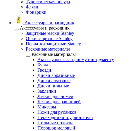
Туристическая посуда
Фляги
Фонарики
Аксессуары и расходник
Аксессуары и расходник
Защитные маски Stanley
Очки защитные Stanley
Перчатки защитные Stanley
Расходные материалы
Расходные материалы
Аксессуары к лазерному инструменту
Буры
Гвозди
Диски абразивные
Диски алмазные
Диски пильные
Заклепки
Лезвия для ножей
Лезвия для рашпилей
Миксеры
Ножи для рубанков
Переходники и удлинители
Пильные полотна
Порошок меловый