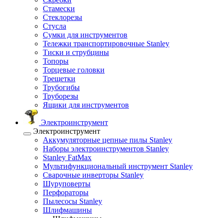
Стамески
Стеклорезы
Стусла
Сумки для инструментов
Тележки транспортировочные Stanley
Тиски и струбцины
Топоры
Торцевые головки
Трещетки
Трубогибы
Труборезы
Ящики для инструментов
Электроинструмент
Электроинструмент
Аккумуляторные цепные пилы Stanley
Наборы электроинструментов Stanley
Stanley FatMax
Мультифункциональный инструмент Stanley
Сварочные инверторы Stanley
Шуруповерты
Перфораторы
Пылесосы Stanley
Шлифмашины