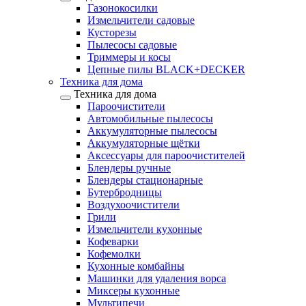
Газонокосилки
Измельчители садовые
Кусторезы
Пылесосы садовые
Триммеры и косы
Цепные пилы BLACK+DECKER
Техника для дома
Техника для дома
Пароочистители
Автомобильные пылесосы
Аккумуляторные пылесосы
Аккумуляторные щётки
Аксессуары для пароочистителей
Блендеры ручные
Блендеры стационарные
Бутербродницы
Воздухоочистители
Грили
Измельчители кухонные
Кофеварки
Кофемолки
Кухонные комбайны
Машинки для удаления ворса
Миксеры кухонные
Мультипечи