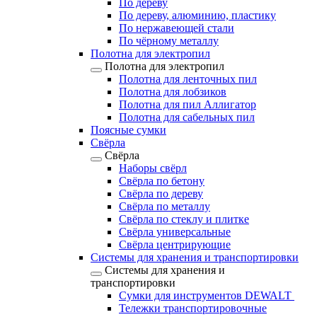
По дереву
По дереву, алюминию, пластику
По нержавеющей стали
По чёрному металлу
Полотна для электропил
Полотна для электропил
Полотна для ленточных пил
Полотна для лобзиков
Полотна для пил Аллигатор
Полотна для сабельных пил
Поясные сумки
Свёрла
Свёрла
Наборы свёрл
Свёрла по бетону
Свёрла по дереву
Свёрла по металлу
Свёрла по стеклу и плитке
Свёрла универсальные
Свёрла центрирующие
Системы для хранения и транспортировки
Системы для хранения и
транспортировки
Сумки для инструментов DEWALT
Тележки транспортировочные