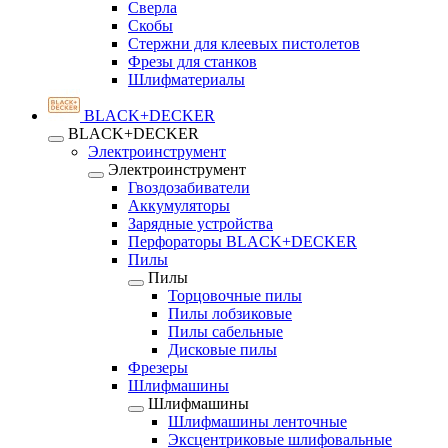
Сверла
Скобы
Стержни для клеевых пистолетов
Фрезы для станков
Шлифматериалы
BLACK+DECKER
BLACK+DECKER
Электроинструмент
Электроинструмент
Гвоздозабиватели
Аккумуляторы
Зарядные устройства
Перфораторы BLACK+DECKER
Пилы
Пилы
Торцовочные пилы
Пилы лобзиковые
Пилы сабельные
Дисковые пилы
Фрезеры
Шлифмашины
Шлифмашины
Шлифмашины ленточные
Эксцентриковые шлифовальные