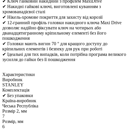
✔ Ключ гайковий накидний з профілем MaxiDrive
✔ Накидні гайкові ключі, виготовлені куванням з
хромованадієвої сталі
✔ Нікель-хромове покриття для захисту від корозії
✔ 12-гранний профіль головки накидного ключа Maxi Drive
дозволяє надійно фіксувати ключ на чотирьох або
дванадцятигранному кріпильному елементі без його
пошкодження
✔ Головки мають вигин 70 ° для кращого доступу до
кріпильних елементів і безпеку для рук при роботі
✔ Ідеальні для тих випадків, коли потрібна програма великого
зусилля до гайки без її пошкодження
Характеристики
Виробник
STANLEY
Комплектація
✔ Без упаковки
Країна-виробник
Чеська Республіка
Розмір 2, мм
7
Розмір, мм
6