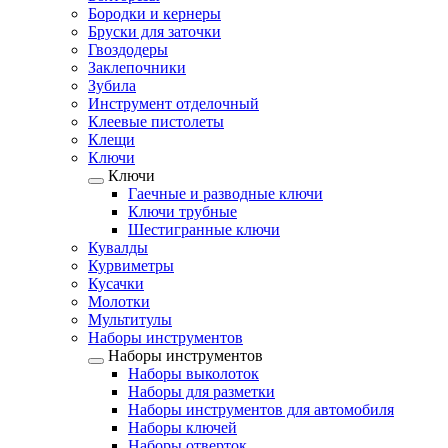
Бородки и кернеры
Бруски для заточки
Гвоздодеры
Заклепочники
Зубила
Инструмент отделочный
Клеевые пистолеты
Клещи
Ключи
Ключи
Гаечные и разводные ключи
Ключи трубные
Шестигранные ключи
Кувалды
Курвиметры
Кусачки
Молотки
Мультитулы
Наборы инструментов
Наборы инструментов
Наборы выколоток
Наборы для разметки
Наборы инструментов для автомобиля
Наборы ключей
Наборы отверток