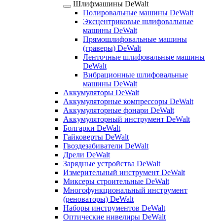
Шлифмашины DeWalt
Полировальные машины DeWalt
Эксцентриковые шлифовальные
машины DeWalt
Прямошлифовальные машины
(граверы) DeWalt
Ленточные шлифовальные машины
DeWalt
Вибрационные шлифовальные
машины DeWalt
Аккумуляторы DeWalt
Аккумуляторные компрессоры DeWalt
Аккумуляторные фонари DeWalt
Аккумуляторный инструмент DeWalt
Болгарки DeWalt
Гайковерты DeWalt
Гвоздезабиватели DeWalt
Дрели DeWalt
Зарядные устройства DeWalt
Измерительный инструмент DeWalt
Миксеры строительные DeWalt
Многофункциональный инструмент
(реноваторы) DeWalt
Наборы инструментов DeWalt
Оптические нивелиры DeWalt