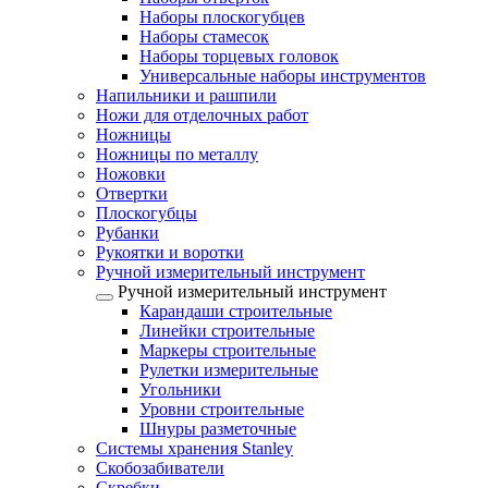
Наборы плоскогубцев
Наборы стамесок
Наборы торцевых головок
Универсальные наборы инструментов
Напильники и рашпили
Ножи для отделочных работ
Ножницы
Ножницы по металлу
Ножовки
Отвертки
Плоскогубцы
Рубанки
Рукоятки и воротки
Ручной измерительный инструмент
Ручной измерительный инструмент
Карандаши строительные
Линейки строительные
Маркеры строительные
Рулетки измерительные
Угольники
Уровни строительные
Шнуры разметочные
Системы хранения Stanley
Скобозабиватели
Скребки