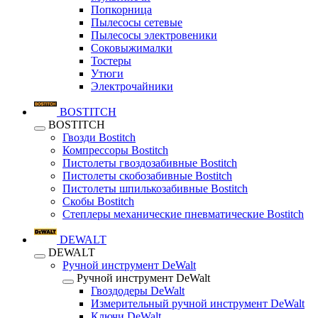
Попкорница
Пылесосы сетевые
Пылесосы электровеники
Соковыжималки
Тостеры
Утюги
Электрочайники
BOSTITCH
BOSTITCH
Гвозди Bostitch
Компрессоры Bostitch
Пистолеты гвоздозабивные Bostitch
Пистолеты скобозабивные Bostitch
Пистолеты шпилькозабивные Bostitch
Скобы Bostitch
Степлеры механические пневматические Bostitch
DEWALT
DEWALT
Ручной инструмент DeWalt
Ручной инструмент DeWalt
Гвоздодеры DeWalt
Измерительный ручной инструмент DeWalt
Ключи DeWalt