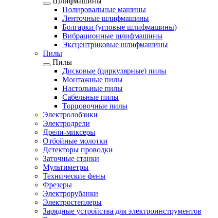
Шлифмашины
Полировальные машины
Ленточные шлифмашины
Болгарки (угловые шлифмашины)
Вибрационные шлифмашины
Эксцентриковые шлифмашины
Пилы
Пилы
Дисковые (циркулярные) пилы
Монтажные пилы
Настольные пилы
Сабельные пилы
Торцовочные пилы
Электролобзики
Электродрели
Дрели-миксеры
Отбойные молотки
Детекторы проводки
Заточные станки
Мультиметры
Технические фены
Фрезеры
Электрорубанки
Электростеплеры
Зарядные устройства для электроинструментов