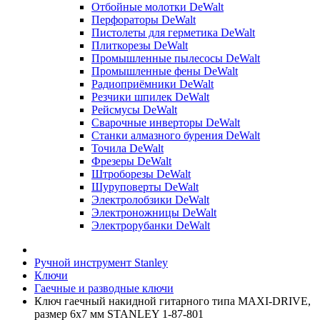
Отбойные молотки DeWalt
Перфораторы DeWalt
Пистолеты для герметика DeWalt
Плиткорезы DeWalt
Промышленные пылесосы DeWalt
Промышленные фены DeWalt
Радиоприёмники DeWalt
Резчики шпилек DeWalt
Рейсмусы DeWalt
Сварочные инверторы DeWalt
Станки алмазного бурения DeWalt
Точила DeWalt
Фрезеры DeWalt
Штроборезы DeWalt
Шуруповерты DeWalt
Электролобзики DeWalt
Электроножницы DeWalt
Электрорубанки DeWalt
Ручной инструмент Stanley
Ключи
Гаечные и разводные ключи
Ключ гаечный накидной гитарного типа MAXI-DRIVE,
размер 6х7 мм STANLEY 1-87-801