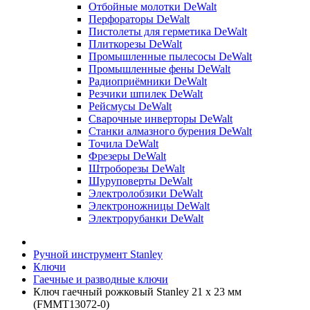
Отбойные молотки DeWalt
Перфораторы DeWalt
Пистолеты для герметика DeWalt
Плиткорезы DeWalt
Промышленные пылесосы DeWalt
Промышленные фены DeWalt
Радиоприёмники DeWalt
Резчики шпилек DeWalt
Рейсмусы DeWalt
Сварочные инверторы DeWalt
Станки алмазного бурения DeWalt
Точила DeWalt
Фрезеры DeWalt
Штроборезы DeWalt
Шуруповерты DeWalt
Электролобзики DeWalt
Электроножницы DeWalt
Электрорубанки DeWalt
Ручной инструмент Stanley
Ключи
Гаечные и разводные ключи
Ключ гаечный рожковый Stanley 21 x 23 мм
(FMMT13072-0)