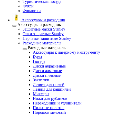
Туристическая посуда
Фляги
Фонарики
Аксессуары и расходник
Аксессуары и расходник
Защитные маски Stanley
Очки защитные Stanley
Перчатки защитные Stanley
Расходные материалы
Расходные материалы
Аксессуары к лазерному инструменту
Буры
Гвозди
Диски абразивные
Диски алмазные
Диски пильные
Заклепки
Лезвия для ножей
Лезвия для рашпилей
Миксеры
Ножи для рубанков
Переходники и удлинители
Пильные полотна
Порошок меловый