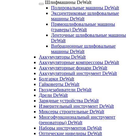
Шлифмашины DeWalt
Полировальные машины DeWalt
Эксцентриковые шлифовальные
машины DeWalt
Прямошлифовальные машины
(граверы) DeWalt
Ленточные шлифовальные машины
DeWalt
Вибрационные шлифовальные
машины DeWalt
Аккумуляторы DeWalt
Аккумуляторные компрессоры DeWalt
Аккумуляторные фонари DeWalt
Аккумуляторный инструмент DeWalt
Болгарки DeWalt
Гайковерты DeWalt
Гвоздезабиватели DeWalt
Дрели DeWalt
Зарядные устройства DeWalt
Измерительный инструмент DeWalt
Миксеры строительные DeWalt
Многофункциональный инструмент
(реноваторы) DeWalt
Наборы инструментов DeWalt
Оптические нивелиры DeWalt