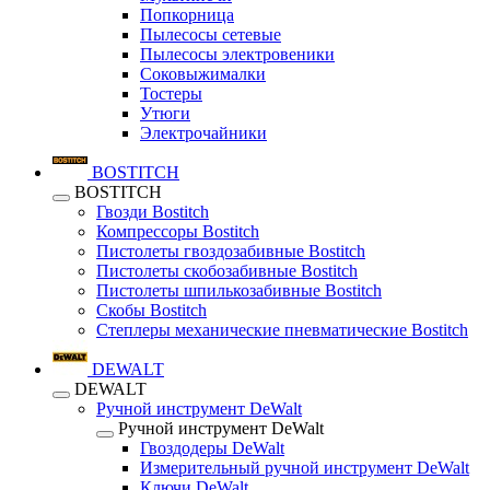
Попкорница
Пылесосы сетевые
Пылесосы электровеники
Соковыжималки
Тостеры
Утюги
Электрочайники
BOSTITCH
BOSTITCH
Гвозди Bostitch
Компрессоры Bostitch
Пистолеты гвоздозабивные Bostitch
Пистолеты скобозабивные Bostitch
Пистолеты шпилькозабивные Bostitch
Скобы Bostitch
Степлеры механические пневматические Bostitch
DEWALT
DEWALT
Ручной инструмент DeWalt
Ручной инструмент DeWalt
Гвоздодеры DeWalt
Измерительный ручной инструмент DeWalt
Ключи DeWalt