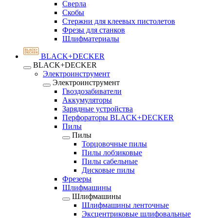
Сверла
Скобы
Стержни для клеевых пистолетов
Фрезы для станков
Шлифматериалы
BLACK+DECKER
BLACK+DECKER
Электроинструмент
Электроинструмент
Гвоздозабиватели
Аккумуляторы
Зарядные устройства
Перфораторы BLACK+DECKER
Пилы
Пилы
Торцовочные пилы
Пилы лобзиковые
Пилы сабельные
Дисковые пилы
Фрезеры
Шлифмашины
Шлифмашины
Шлифмашины ленточные
Эксцентриковые шлифовальные