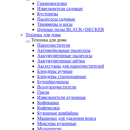
Газонокосилки
Измельчители садовые
Кусторезы
Пылесосы садовые
Триммеры и косы
Цепные пилы BLACK+DECKER
Техника для дома
Техника для дома
Пароочистители
Автомобильные пылесосы
Аккумуляторные пылесосы
Аккумуляторные щётки
Аксессуары для пароочистителей
Блендеры ручные
Блендеры стационарные
Бутербродницы
Воздухоочистители
Грили
Измельчители кухонные
Кофеварки
Кофемолки
Кухонные комбайны
Машинки для удаления ворса
Миксеры кухонные
Мультипечи