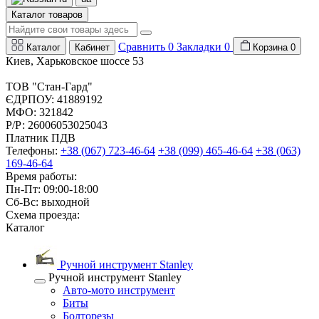
Каталог товаров
Сравнить
0
Закладки
0
Каталог
Кабинет
Корзина
0
Киев, Харьковское шоссе 53
ТОВ "Стан-Гард"
ЄДРПОУ: 41889192
МФО: 321842
Р/Р: 26006053025043
Платник ПДВ
Телефоны:
+38 (067) 723-46-64
+38 (099) 465-46-64
+38 (063)
169-46-64
Время работы:
Пн-Пт: 09:00-18:00
Сб-Вс: выходной
Схема проезда:
Каталог
Ручной инструмент Stanley
Ручной инструмент Stanley
Авто-мото инструмент
Биты
Болторезы