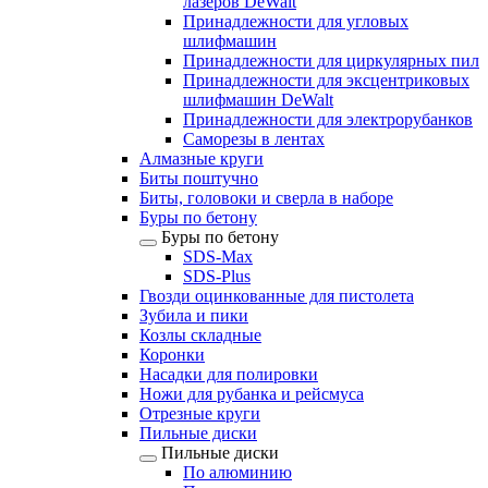
лазеров DeWalt
Принадлежности для угловых
шлифмашин
Принадлежности для циркулярных пил
Принадлежности для эксцентриковых
шлифмашин DeWalt
Принадлежности для электрорубанков
Саморезы в лентах
Алмазные круги
Биты поштучно
Биты, головоки и сверла в наборе
Буры по бетону
Буры по бетону
SDS-Max
SDS-Plus
Гвозди оцинкованные для пистолета
Зубила и пики
Козлы складные
Коронки
Насадки для полировки
Ножи для рубанка и рейсмуса
Отрезные круги
Пильные диски
Пильные диски
По алюминию