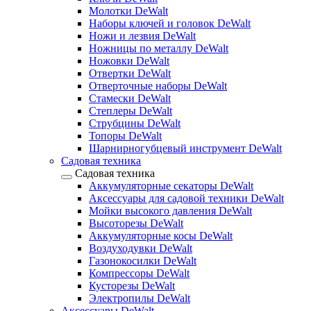
Молотки DeWalt
Наборы ключей и головок DeWalt
Ножи и лезвия DeWalt
Ножницы по металлу DeWalt
Ножовки DeWalt
Отвертки DeWalt
Отверточные наборы DeWalt
Стамески DeWalt
Степлеры DeWalt
Струбцины DeWalt
Топоры DeWalt
Шарнирногубцевый инструмент DeWalt
Садовая техника
Садовая техника
Аккумуляторные секаторы DeWalt
Аксессуары для садовой техники DeWalt
Мойки высокого давления DeWalt
Высоторезы DeWalt
Аккумуляторные косы DeWalt
Воздуходувки DeWalt
Газонокосилки DeWalt
Компрессоры DeWalt
Кусторезы DeWalt
Электропилы DeWalt
Аксессуары DeWalt