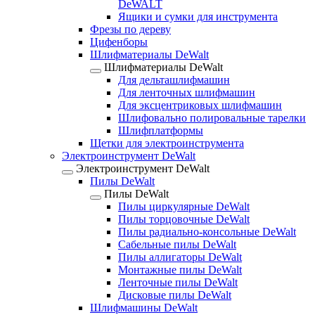
DeWALT
Ящики и сумки для инструмента
Фрезы по дереву
Цифенборы
Шлифматериалы DeWalt
Шлифматериалы DeWalt
Для дельташлифмашин
Для ленточных шлифмашин
Для эксцентриковых шлифмашин
Шлифовально полировальные тарелки
Шлифплатформы
Щетки для электроинструмента
Электроинструмент DeWalt
Электроинструмент DeWalt
Пилы DeWalt
Пилы DeWalt
Пилы циркулярные DeWalt
Пилы торцовочные DeWalt
Пилы радиально-консольные DeWalt
Сабельные пилы DeWalt
Пилы аллигаторы DeWalt
Монтажные пилы DeWalt
Ленточные пилы DeWalt
Дисковые пилы DeWalt
Шлифмашины DeWalt