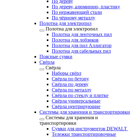
По дереву
По дереву, алюминию, пластику
По нержавеющей стали
По чёрному металлу
Полотна для электропил
Полотна для электропил
Полотна для ленточных пил
Полотна для лобзиков
Полотна для пил Аллигатор
Полотна для сабельных пил
Поясные сумки
Свёрла
Свёрла
Наборы свёрл
Свёрла по бетону
Свёрла по дереву
Свёрла по металлу
Свёрла по стеклу и плитке
Свёрла универсальные
Свёрла центрирующие
Системы для хранения и транспортировки
Системы для хранения и
транспортировки
Сумки для инструментов DEWALT
Тележки транспортировочные