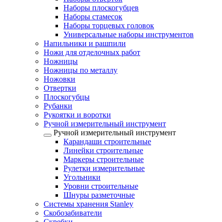
Наборы плоскогубцев
Наборы стамесок
Наборы торцевых головок
Универсальные наборы инструментов
Напильники и рашпили
Ножи для отделочных работ
Ножницы
Ножницы по металлу
Ножовки
Отвертки
Плоскогубцы
Рубанки
Рукоятки и воротки
Ручной измерительный инструмент
Ручной измерительный инструмент
Карандаши строительные
Линейки строительные
Маркеры строительные
Рулетки измерительные
Угольники
Уровни строительные
Шнуры разметочные
Системы хранения Stanley
Скобозабиватели
Скребки