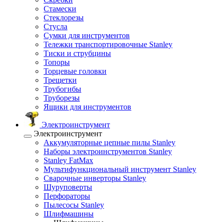
Стамески
Стеклорезы
Стусла
Сумки для инструментов
Тележки транспортировочные Stanley
Тиски и струбцины
Топоры
Торцевые головки
Трещетки
Трубогибы
Труборезы
Ящики для инструментов
Электроинструмент
Электроинструмент
Аккумуляторные цепные пилы Stanley
Наборы электроинструментов Stanley
Stanley FatMax
Мультифункциональный инструмент Stanley
Сварочные инверторы Stanley
Шуруповерты
Перфораторы
Пылесосы Stanley
Шлифмашины