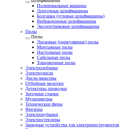
Шлифмашины
Полировальные машины
Ленточные шлифмашины
Болгарки (угловые шлифмашины)
Вибрационные шлифмашины
Эксцентриковые шлифмашины
Пилы
Пилы
Дисковые (циркулярные) пилы
Монтажные пилы
Настольные пилы
Сабельные пилы
Торцовочные пилы
Электролобзики
Электродрели
Дрели-миксеры
Отбойные молотки
Детекторы проводки
Заточные станки
Мультиметры
Технические фены
Фрезеры
Электрорубанки
Электростеплеры
Зарядные устройства для электроинструментов