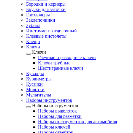
Бородки и кернеры
Бруски для заточки
Гвоздодеры
Заклепочники
Зубила
Инструмент отделочный
Клеевые пистолеты
Клещи
Ключи
Ключи
Гаечные и разводные ключи
Ключи трубные
Шестигранные ключи
Кувалды
Курвиметры
Кусачки
Молотки
Мультитулы
Наборы инструментов
Наборы инструментов
Наборы выколоток
Наборы для разметки
Наборы инструментов для автомобиля
Наборы ключей
Наборы отверток