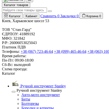
Каталог товаров
Сравнить
0
Закладки
0
Каталог
Кабинет
Корзина
0
Киев, Харьковское шоссе 53
ТОВ "Стан-Гард"
ЄДРПОУ: 41889192
МФО: 321842
Р/Р: 26006053025043
Платник ПДВ
Телефоны:
+38 (067) 723-46-64
+38 (099) 465-46-64
+38 (063) 16
Время работы:
Пн-Пт: 09:00-18:00
Сб-Вс: выходной
Схема проезда:
Каталог
Ручной инструмент Stanley
Ручной инструмент Stanley
Авто-мото инструмент
Биты
Болторезы
Бородки и кернеры