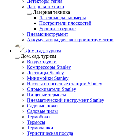
Детекторы тепла
Лазерная техника
Лазерная техника
Лазерные дальномеры
Построители плоскостей
Уровни лазерные
Пневмоинструмент
Аккумуляторы для электроинструментов
Дом, сад, туризм
Дом, сад, туризм
Воздуходувки
Компрессоры Stanley
Лестницы Stanley
Минимойки Stanley
Насосы и насосные станции Stanley
Опрыскиватели Stanley
Пищевые термосы
Пневматический инструмент Stanley
Садовые ножи
Садовые пилы
Термобоксы
Термосы
Термочашки
Туристическая посуда