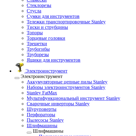
Стеклорезы
Стусла
Сумки для инструментов
Тележки транспортировочные Stanley
Тиски и струбцины
Топоры
Торцевые головки
Трещетки
Трубогибы
Труборезы
Ящики для инструментов
Электроинструмент
Электроинструмент
Аккумуляторные цепные пилы Stanley
Наборы электроинструментов Stanley
Stanley FatMax
Мультифункциональный инструмент Stanley
Сварочные инверторы Stanley
Шуруповерты
Перфораторы
Пылесосы Stanley
Шлифмашины
Шлифмашины