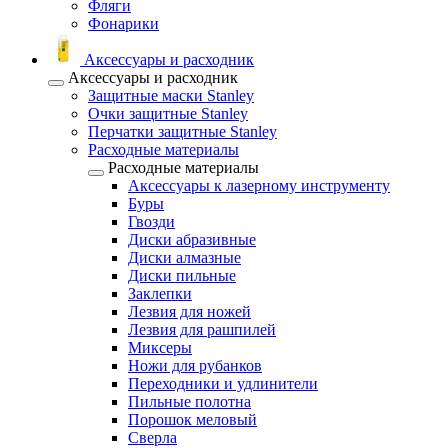
Фляги
Фонарики
Аксессуары и расходник
Аксессуары и расходник
Защитные маски Stanley
Очки защитные Stanley
Перчатки защитные Stanley
Расходные материалы
Расходные материалы
Аксессуары к лазерному инструменту
Буры
Гвозди
Диски абразивные
Диски алмазные
Диски пильные
Заклепки
Лезвия для ножей
Лезвия для рашпилей
Миксеры
Ножи для рубанков
Переходники и удлинители
Пильные полотна
Порошок меловый
Сверла