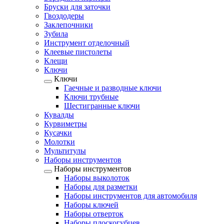
Бруски для заточки
Гвоздодеры
Заклепочники
Зубила
Инструмент отделочный
Клеевые пистолеты
Клещи
Ключи
Ключи
Гаечные и разводные ключи
Ключи трубные
Шестигранные ключи
Кувалды
Курвиметры
Кусачки
Молотки
Мультитулы
Наборы инструментов
Наборы инструментов
Наборы выколоток
Наборы для разметки
Наборы инструментов для автомобиля
Наборы ключей
Наборы отверток
Наборы плоскогубцев