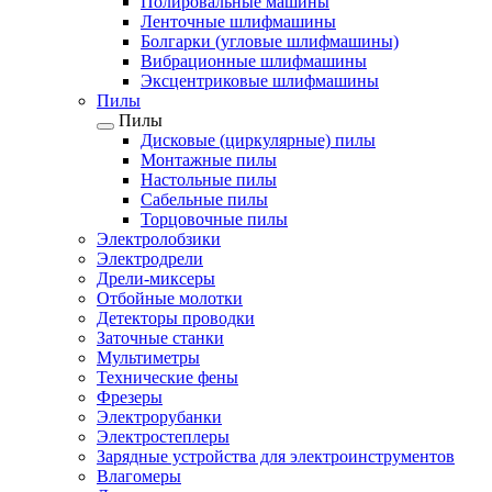
Полировальные машины
Ленточные шлифмашины
Болгарки (угловые шлифмашины)
Вибрационные шлифмашины
Эксцентриковые шлифмашины
Пилы
Пилы
Дисковые (циркулярные) пилы
Монтажные пилы
Настольные пилы
Сабельные пилы
Торцовочные пилы
Электролобзики
Электродрели
Дрели-миксеры
Отбойные молотки
Детекторы проводки
Заточные станки
Мультиметры
Технические фены
Фрезеры
Электрорубанки
Электростеплеры
Зарядные устройства для электроинструментов
Влагомеры