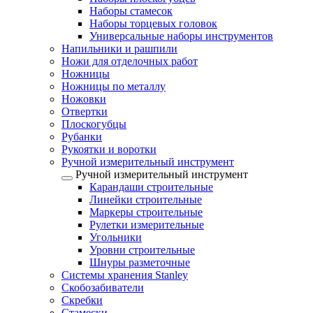
Наборы стамесок
Наборы торцевых головок
Универсальные наборы инструментов
Напильники и рашпили
Ножи для отделочных работ
Ножницы
Ножницы по металлу
Ножовки
Отвертки
Плоскогубцы
Рубанки
Рукоятки и воротки
Ручной измерительный инструмент
Ручной измерительный инструмент
Карандаши строительные
Линейки строительные
Маркеры строительные
Рулетки измерительные
Угольники
Уровни строительные
Шнуры разметочные
Системы хранения Stanley
Скобозабиватели
Скребки
Стамески