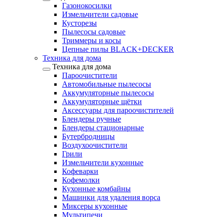
Газонокосилки
Измельчители садовые
Кусторезы
Пылесосы садовые
Триммеры и косы
Цепные пилы BLACK+DECKER
Техника для дома
Техника для дома
Пароочистители
Автомобильные пылесосы
Аккумуляторные пылесосы
Аккумуляторные щётки
Аксессуары для пароочистителей
Блендеры ручные
Блендеры стационарные
Бутербродницы
Воздухоочистители
Грили
Измельчители кухонные
Кофеварки
Кофемолки
Кухонные комбайны
Машинки для удаления ворса
Миксеры кухонные
Мультипечи