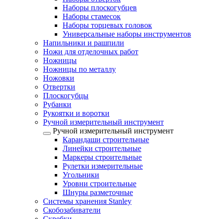
Наборы плоскогубцев
Наборы стамесок
Наборы торцевых головок
Универсальные наборы инструментов
Напильники и рашпили
Ножи для отделочных работ
Ножницы
Ножницы по металлу
Ножовки
Отвертки
Плоскогубцы
Рубанки
Рукоятки и воротки
Ручной измерительный инструмент
Ручной измерительный инструмент
Карандаши строительные
Линейки строительные
Маркеры строительные
Рулетки измерительные
Угольники
Уровни строительные
Шнуры разметочные
Системы хранения Stanley
Скобозабиватели
Скребки