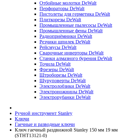
Отбойные молотки DeWalt
Перфораторы DeWalt
Пистолеты для герметика DeWalt
Плиткорезы DeWalt
Промышленные пылесосы DeWalt
Промышленные фены DeWalt
Радиоприёмники DeWalt
Резчики шпилек DeWalt
Рейсмусы DeWalt
Сварочные инверторы DeWalt
Станки алмазного бурения DeWalt
Точила DeWalt
Фрезеры DeWalt
Штроборезы DeWalt
Шуруповерты DeWalt
Электролобзики DeWalt
Электроножницы DeWalt
Электрорубанки DeWalt
Ручной инструмент Stanley
Ключи
Гаечные и разводные ключи
Ключ гаечный раздвижной Stanley 150 мм 19 мм
(STHT13121-0)