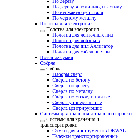
По дереву
По дереву, алюминию, пластику
По нержавеющей стали
По чёрному металлу
Полотна для электропил
Полотна для электропил
Полотна для ленточных пил
Полотна для лобзиков
Полотна для пил Аллигатор
Полотна для сабельных пил
Поясные сумки
Свёрла
Свёрла
Наборы свёрл
Свёрла по бетону
Свёрла по дереву
Свёрла по металлу
Свёрла по стеклу и плитке
Свёрла универсальные
Свёрла центрирующие
Системы для хранения и транспортировки
Системы для хранения и
транспортировки
Сумки для инструментов DEWALT
Тележки транспортировочные