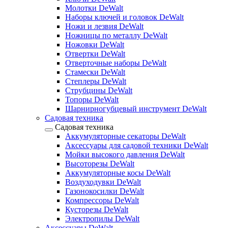
Молотки DeWalt
Наборы ключей и головок DeWalt
Ножи и лезвия DeWalt
Ножницы по металлу DeWalt
Ножовки DeWalt
Отвертки DeWalt
Отверточные наборы DeWalt
Стамески DeWalt
Степлеры DeWalt
Струбцины DeWalt
Топоры DeWalt
Шарнирногубцевый инструмент DeWalt
Садовая техника
Садовая техника
Аккумуляторные секаторы DeWalt
Аксессуары для садовой техники DeWalt
Мойки высокого давления DeWalt
Высоторезы DeWalt
Аккумуляторные косы DeWalt
Воздуходувки DeWalt
Газонокосилки DeWalt
Компрессоры DeWalt
Кусторезы DeWalt
Электропилы DeWalt
Аксессуары DeWalt