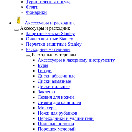
Туристическая посуда
Фляги
Фонарики
Аксессуары и расходник
Аксессуары и расходник
Защитные маски Stanley
Очки защитные Stanley
Перчатки защитные Stanley
Расходные материалы
Расходные материалы
Аксессуары к лазерному инструменту
Буры
Гвозди
Диски абразивные
Диски алмазные
Диски пильные
Заклепки
Лезвия для ножей
Лезвия для рашпилей
Миксеры
Ножи для рубанков
Переходники и удлинители
Пильные полотна
Порошок меловый