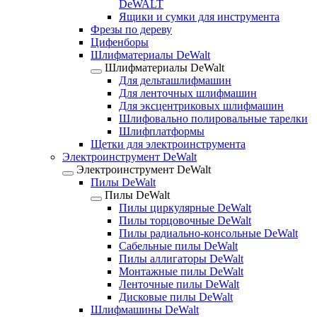
DeWALT
Ящики и сумки для инструмента
Фрезы по дереву
Цифенборы
Шлифматериалы DeWalt
Шлифматериалы DeWalt
Для дельташлифмашин
Для ленточных шлифмашин
Для эксцентриковых шлифмашин
Шлифовально полировальные тарелки
Шлифплатформы
Щетки для электроинструмента
Электроинструмент DeWalt
Электроинструмент DeWalt
Пилы DeWalt
Пилы DeWalt
Пилы циркулярные DeWalt
Пилы торцовочные DeWalt
Пилы радиально-консольные DeWalt
Сабельные пилы DeWalt
Пилы аллигаторы DeWalt
Монтажные пилы DeWalt
Ленточные пилы DeWalt
Дисковые пилы DeWalt
Шлифмашины DeWalt