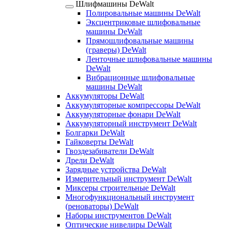
Шлифмашины DeWalt
Полировальные машины DeWalt
Эксцентриковые шлифовальные
машины DeWalt
Прямошлифовальные машины
(граверы) DeWalt
Ленточные шлифовальные машины
DeWalt
Вибрационные шлифовальные
машины DeWalt
Аккумуляторы DeWalt
Аккумуляторные компрессоры DeWalt
Аккумуляторные фонари DeWalt
Аккумуляторный инструмент DeWalt
Болгарки DeWalt
Гайковерты DeWalt
Гвоздезабиватели DeWalt
Дрели DeWalt
Зарядные устройства DeWalt
Измерительный инструмент DeWalt
Миксеры строительные DeWalt
Многофункциональный инструмент
(реноваторы) DeWalt
Наборы инструментов DeWalt
Оптические нивелиры DeWalt