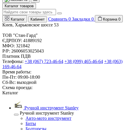
Каталог товаров
Сравнить
0
Закладки
0
Каталог
Кабинет
Корзина
0
Киев, Харьковское шоссе 53
ТОВ "Стан-Гард"
ЄДРПОУ: 41889192
МФО: 321842
Р/Р: 26006053025043
Платник ПДВ
Телефоны:
+38 (067) 723-46-64
+38 (099) 465-46-64
+38 (063)
169-46-64
Время работы:
Пн-Пт: 09:00-18:00
Сб-Вс: выходной
Схема проезда:
Каталог
Ручной инструмент Stanley
Ручной инструмент Stanley
Авто-мото инструмент
Биты
Болторезы