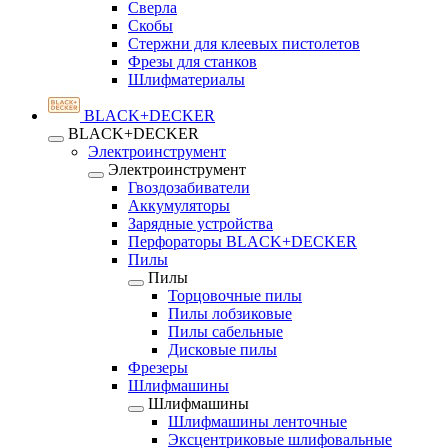
Сверла
Скобы
Стержни для клеевых пистолетов
Фрезы для станков
Шлифматериалы
BLACK+DECKER
BLACK+DECKER
Электроинструмент
Электроинструмент
Гвоздозабиватели
Аккумуляторы
Зарядные устройства
Перфораторы BLACK+DECKER
Пилы
Пилы
Торцовочные пилы
Пилы лобзиковые
Пилы сабельные
Дисковые пилы
Фрезеры
Шлифмашины
Шлифмашины
Шлифмашины ленточные
Эксцентриковые шлифовальные