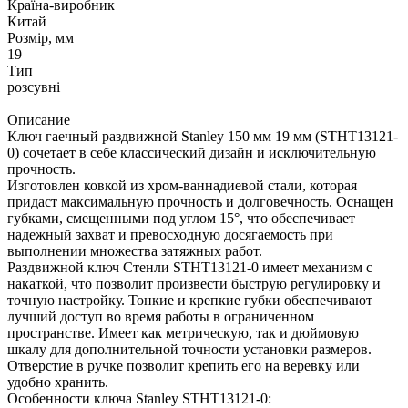
Країна-виробник
Китай
Розмір, мм
19
Тип
розсувні
Описание
Ключ гаечный раздвижной Stanley 150 мм 19 мм (STHT13121-
0) сочетает в себе классический дизайн и исключительную
прочность.
Изготовлен ковкой из хром-ваннадиевой стали, которая
придаст максимальную прочность и долговечность. Оснащен
губками, смещенными под углом 15°, что обеспечивает
надежный захват и превосходную досягаемость при
выполнении множества затяжных работ.
Раздвижной ключ Стенли STHT13121-0 имеет механизм с
накаткой, что позволит произвести быструю регулировку и
точную настройку. Тонкие и крепкие губки обеспечивают
лучший доступ во время работы в ограниченном
пространстве. Имеет как метрическую, так и дюймовую
шкалу для дополнительной точности установки размеров.
Отверстие в ручке позволит крепить его на веревку или
удобно хранить.
Особенности ключа Stanley STHT13121-0: