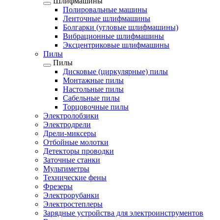
Шлифмашины
Полировальные машины
Ленточные шлифмашины
Болгарки (угловые шлифмашины)
Вибрационные шлифмашины
Эксцентриковые шлифмашины
Пилы
Пилы
Дисковые (циркулярные) пилы
Монтажные пилы
Настольные пилы
Сабельные пилы
Торцовочные пилы
Электролобзики
Электродрели
Дрели-миксеры
Отбойные молотки
Детекторы проводки
Заточные станки
Мультиметры
Технические фены
Фрезеры
Электрорубанки
Электростеплеры
Зарядные устройства для электроинструментов