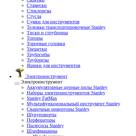
Стамески
Стеклорезы
Стусла
Сумки для инструментов
Тележки транспортировочные Stanley
Тиски и струбцины
Топоры
Торцевые головки
Трещетки
Трубогибы
Труборезы
Ящики для инструментов
Электроинструмент
Электроинструмент
Аккумуляторные цепные пилы Stanley
Наборы электроинструментов Stanley
Stanley FatMax
Мультифункциональный инструмент Stanley
Сварочные инверторы Stanley
Шуруповерты
Перфораторы
Пылесосы Stanley
Шлифмашины