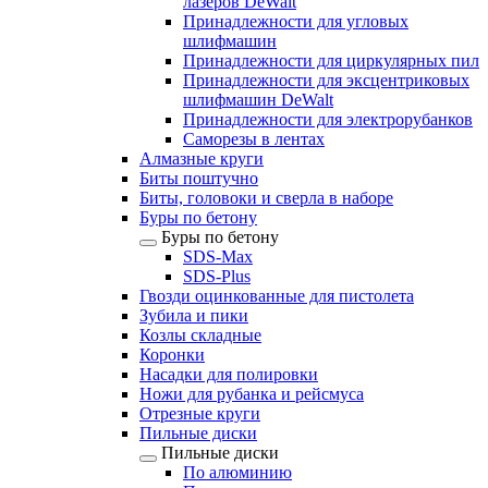
лазеров DeWalt
Принадлежности для угловых
шлифмашин
Принадлежности для циркулярных пил
Принадлежности для эксцентриковых
шлифмашин DeWalt
Принадлежности для электрорубанков
Саморезы в лентах
Алмазные круги
Биты поштучно
Биты, головоки и сверла в наборе
Буры по бетону
Буры по бетону
SDS-Max
SDS-Plus
Гвозди оцинкованные для пистолета
Зубила и пики
Козлы складные
Коронки
Насадки для полировки
Ножи для рубанка и рейсмуса
Отрезные круги
Пильные диски
Пильные диски
По алюминию