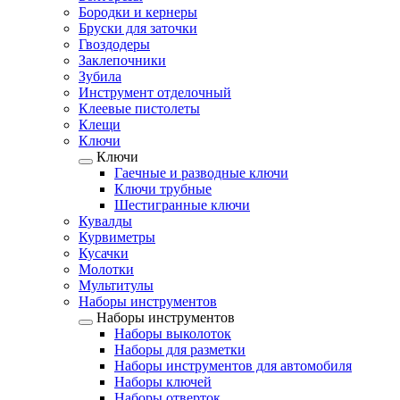
Бородки и кернеры
Бруски для заточки
Гвоздодеры
Заклепочники
Зубила
Инструмент отделочный
Клеевые пистолеты
Клещи
Ключи
Ключи
Гаечные и разводные ключи
Ключи трубные
Шестигранные ключи
Кувалды
Курвиметры
Кусачки
Молотки
Мультитулы
Наборы инструментов
Наборы инструментов
Наборы выколоток
Наборы для разметки
Наборы инструментов для автомобиля
Наборы ключей
Наборы отверток