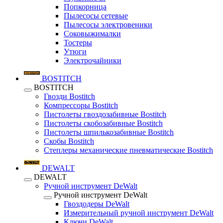
Попкорница
Пылесосы сетевые
Пылесосы электровеники
Соковыжималки
Тостеры
Утюги
Электрочайники
BOSTITCH
BOSTITCH
Гвозди Bostitch
Компрессоры Bostitch
Пистолеты гвоздозабивные Bostitch
Пистолеты скобозабивные Bostitch
Пистолеты шпилькозабивные Bostitch
Скобы Bostitch
Степлеры механические пневматические Bostitch
DEWALT
DEWALT
Ручной инструмент DeWalt
Ручной инструмент DeWalt
Гвоздодеры DeWalt
Измерительный ручной инструмент DeWalt
Ключи DeWalt