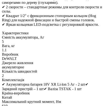
саморезами по дереву (глухарями).
✔ 2 скорости – стандартные режимы для контроля скорости и
силы.
✔ Квадрат 1/2″ с фрикционным стопорным кольцом (Hog
Ring) для надежной фиксации и быстрой смены головок.
✔ Яркая кольцевая LED-подсветка с регулировкой яркости.
Характеристики
Ємність аккумулятора, Аг
5
Вага, кг
1.1
Виробник
DeWALT
Джерело живлення
акумуляторне
Кількість швидкостей
2
Комплектація
✔ Акумуляторна батарея 18V XR Li-lon 5 Аг - 2 шт✔
Зарядний пристрій – 1 шт✔ Валіза TSTAK - 1 шт
Країна-виробник
Китай
Максимальний крутний момент, Нм
610