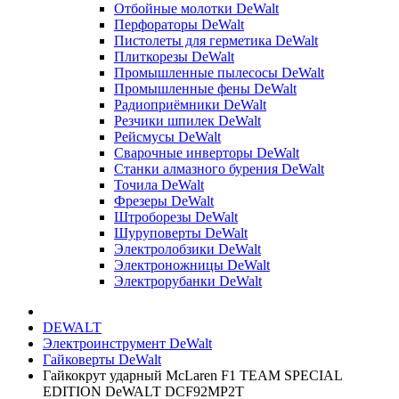
Отбойные молотки DeWalt
Перфораторы DeWalt
Пистолеты для герметика DeWalt
Плиткорезы DeWalt
Промышленные пылесосы DeWalt
Промышленные фены DeWalt
Радиоприёмники DeWalt
Резчики шпилек DeWalt
Рейсмусы DeWalt
Сварочные инверторы DeWalt
Станки алмазного бурения DeWalt
Точила DeWalt
Фрезеры DeWalt
Штроборезы DeWalt
Шуруповерты DeWalt
Электролобзики DeWalt
Электроножницы DeWalt
Электрорубанки DeWalt
DEWALT
Электроинструмент DeWalt
Гайковерты DeWalt
Гайкокрут ударный McLaren F1 TEAM SPECIAL
EDITION DeWALT DCF92MP2T