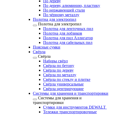
По дереву
По дереву, алюминию, пластику
По нержавеющей стали
По чёрному металлу
Полотна для электропил
Полотна для электропил
Полотна для ленточных пил
Полотна для лобзиков
Полотна для пил Аллигатор
Полотна для сабельных пил
Поясные сумки
Свёрла
Свёрла
Наборы свёрл
Свёрла по бетону
Свёрла по дереву
Свёрла по металлу
Свёрла по стеклу и плитке
Свёрла универсальные
Свёрла центрирующие
Системы для хранения и транспортировки
Системы для хранения и
транспортировки
Сумки для инструментов DEWALT
Тележки транспортировочные