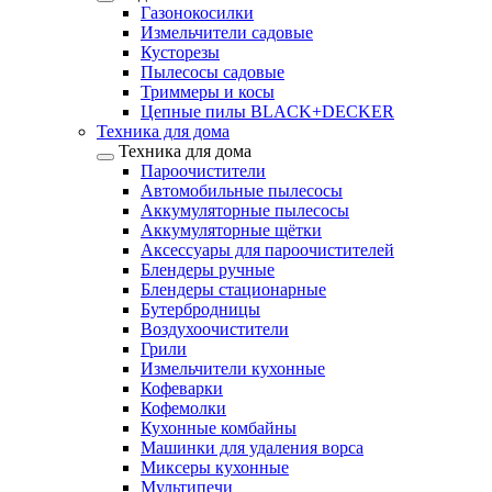
Газонокосилки
Измельчители садовые
Кусторезы
Пылесосы садовые
Триммеры и косы
Цепные пилы BLACK+DECKER
Техника для дома
Техника для дома
Пароочистители
Автомобильные пылесосы
Аккумуляторные пылесосы
Аккумуляторные щётки
Аксессуары для пароочистителей
Блендеры ручные
Блендеры стационарные
Бутербродницы
Воздухоочистители
Грили
Измельчители кухонные
Кофеварки
Кофемолки
Кухонные комбайны
Машинки для удаления ворса
Миксеры кухонные
Мультипечи