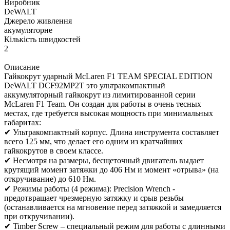
Виробник
DeWALT
Джерело живлення
акумуляторне
Кількість швидкостей
2
Описание
Гайкокрут ударный McLaren F1 TEAM SPECIAL EDITION
DeWALT DCF92MP2T это ультракомпактный
аккумуляторный гайкокрут из лимитированной серии
McLaren F1 Team. Он создан для работы в очень тесных
местах, где требуется высокая мощность при минимальных
габаритах:
✔ Ультракомпактный корпус. Длина инструмента составляет
всего 125 мм, что делает его одним из кратчайших
гайкокрутов в своем классе.
✔ Несмотря на размеры, бесщеточный двигатель выдает
крутящий момент затяжки до 406 Нм и момент «отрыва» (на
откручивание) до 610 Нм.
✔ Режимы работы (4 режима): Precision Wrench -
предотвращает чрезмерную затяжку и срыв резьбы
(останавливается на мгновение перед затяжкой и замедляется
при откручивании).
✔ Timber Screw – специальный режим для работы с длинными