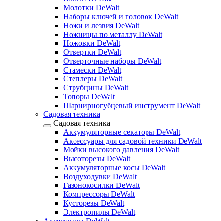
Молотки DeWalt
Наборы ключей и головок DeWalt
Ножи и лезвия DeWalt
Ножницы по металлу DeWalt
Ножовки DeWalt
Отвертки DeWalt
Отверточные наборы DeWalt
Стамески DeWalt
Степлеры DeWalt
Струбцины DeWalt
Топоры DeWalt
Шарнирногубцевый инструмент DeWalt
Садовая техника
Садовая техника
Аккумуляторные секаторы DeWalt
Аксессуары для садовой техники DeWalt
Мойки высокого давления DeWalt
Высоторезы DeWalt
Аккумуляторные косы DeWalt
Воздуходувки DeWalt
Газонокосилки DeWalt
Компрессоры DeWalt
Кусторезы DeWalt
Электропилы DeWalt
Аксессуары DeWalt