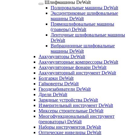
Шлифмашины DeWalt
Полировальные машины DeWalt
Эксцентриковые шлифовальные
машины DeWalt
Прямошлифовальные машины
(граверы) DeWalt
Ленточные шлифовальные машины
DeWalt
Вибрационные шлифовальные
машины DeWalt
Аккумуляторы DeWalt
Аккумуляторные компрессоры DeWalt
Аккумуляторные фонари DeWalt
Аккумуляторный инструмент DeWalt
Болгарки DeWalt
Гайковерты DeWalt
Гвоздезабиватели DeWalt
Дрели DeWalt
Зарядные устройства DeWalt
Измерительный инструмент DeWalt
Миксеры строительные DeWalt
Многофункциональный инструмент
(реноваторы) DeWalt
Наборы инструментов DeWalt
Оптические нивелиры DeWalt