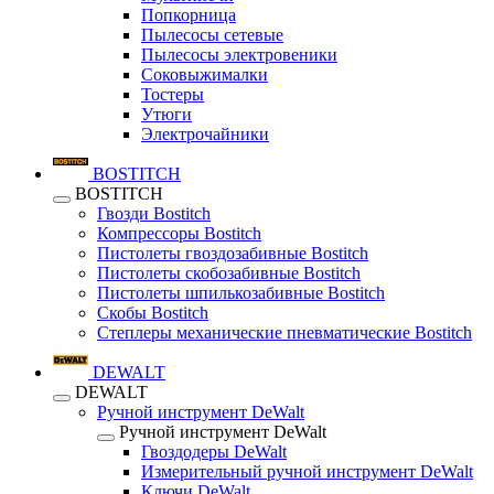
Попкорница
Пылесосы сетевые
Пылесосы электровеники
Соковыжималки
Тостеры
Утюги
Электрочайники
BOSTITCH
BOSTITCH
Гвозди Bostitch
Компрессоры Bostitch
Пистолеты гвоздозабивные Bostitch
Пистолеты скобозабивные Bostitch
Пистолеты шпилькозабивные Bostitch
Скобы Bostitch
Степлеры механические пневматические Bostitch
DEWALT
DEWALT
Ручной инструмент DeWalt
Ручной инструмент DeWalt
Гвоздодеры DeWalt
Измерительный ручной инструмент DeWalt
Ключи DeWalt