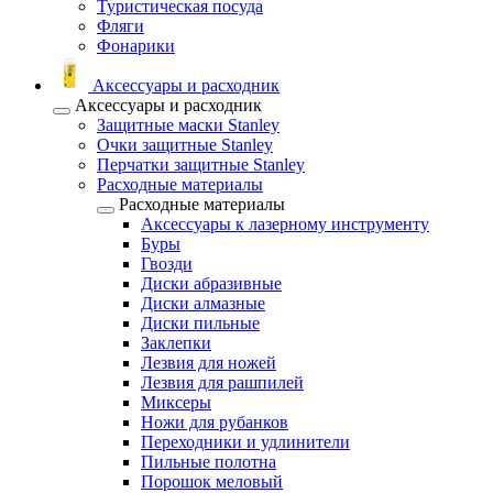
Туристическая посуда
Фляги
Фонарики
Аксессуары и расходник
Аксессуары и расходник
Защитные маски Stanley
Очки защитные Stanley
Перчатки защитные Stanley
Расходные материалы
Расходные материалы
Аксессуары к лазерному инструменту
Буры
Гвозди
Диски абразивные
Диски алмазные
Диски пильные
Заклепки
Лезвия для ножей
Лезвия для рашпилей
Миксеры
Ножи для рубанков
Переходники и удлинители
Пильные полотна
Порошок меловый