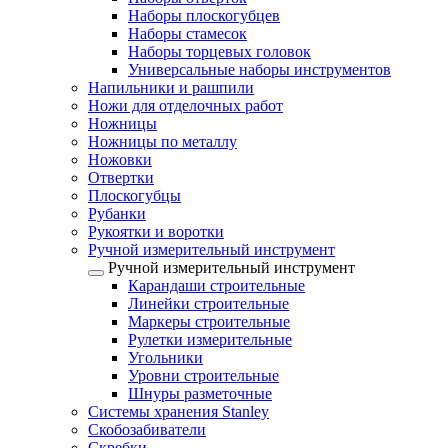
Наборы плоскогубцев
Наборы стамесок
Наборы торцевых головок
Универсальные наборы инструментов
Напильники и рашпили
Ножи для отделочных работ
Ножницы
Ножницы по металлу
Ножовки
Отвертки
Плоскогубцы
Рубанки
Рукоятки и воротки
Ручной измерительный инструмент
Ручной измерительный инструмент
Карандаши строительные
Линейки строительные
Маркеры строительные
Рулетки измерительные
Угольники
Уровни строительные
Шнуры разметочные
Системы хранения Stanley
Скобозабиватели
Скребки