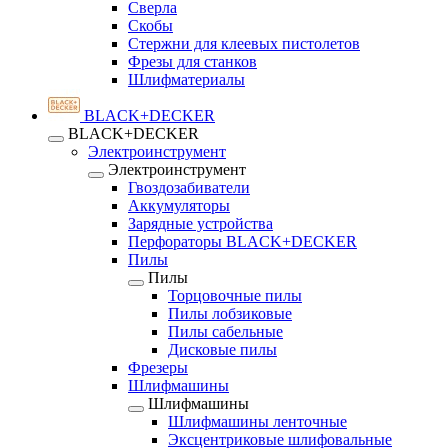
Сверла
Скобы
Стержни для клеевых пистолетов
Фрезы для станков
Шлифматериалы
BLACK+DECKER
BLACK+DECKER
Электроинструмент
Электроинструмент
Гвоздозабиватели
Аккумуляторы
Зарядные устройства
Перфораторы BLACK+DECKER
Пилы
Пилы
Торцовочные пилы
Пилы лобзиковые
Пилы сабельные
Дисковые пилы
Фрезеры
Шлифмашины
Шлифмашины
Шлифмашины ленточные
Эксцентриковые шлифовальные