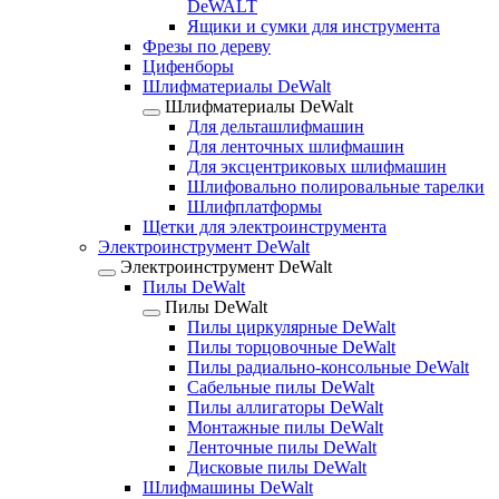
DeWALT
Ящики и сумки для инструмента
Фрезы по дереву
Цифенборы
Шлифматериалы DeWalt
Шлифматериалы DeWalt
Для дельташлифмашин
Для ленточных шлифмашин
Для эксцентриковых шлифмашин
Шлифовально полировальные тарелки
Шлифплатформы
Щетки для электроинструмента
Электроинструмент DeWalt
Электроинструмент DeWalt
Пилы DeWalt
Пилы DeWalt
Пилы циркулярные DeWalt
Пилы торцовочные DeWalt
Пилы радиально-консольные DeWalt
Сабельные пилы DeWalt
Пилы аллигаторы DeWalt
Монтажные пилы DeWalt
Ленточные пилы DeWalt
Дисковые пилы DeWalt
Шлифмашины DeWalt