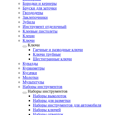
Бородки и кернеры
Бруски для заточки
Гвоздодеры
Заклепочники
Зубила
Инструмент отделочный
Клеевые пистолеты
Клещи
Ключи
Ключи
Гаечные и разводные ключи
Ключи трубные
Шестигранные ключи
Кувалды
Курвиметры
Кусачки
Молотки
Мультитулы
Наборы инструментов
Наборы инструментов
Наборы выколоток
Наборы для разметки
Наборы инструментов для автомобиля
Наборы ключей
Наборы отверток