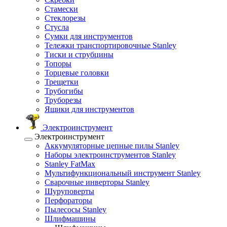
Стамески
Стеклорезы
Стусла
Сумки для инструментов
Тележки транспортировочные Stanley
Тиски и струбцины
Топоры
Торцевые головки
Трещетки
Трубогибы
Труборезы
Ящики для инструментов
Электроинструмент
Электроинструмент
Аккумуляторные цепные пилы Stanley
Наборы электроинструментов Stanley
Stanley FatMax
Мультифункциональный инструмент Stanley
Сварочные инверторы Stanley
Шуруповерты
Перфораторы
Пылесосы Stanley
Шлифмашины