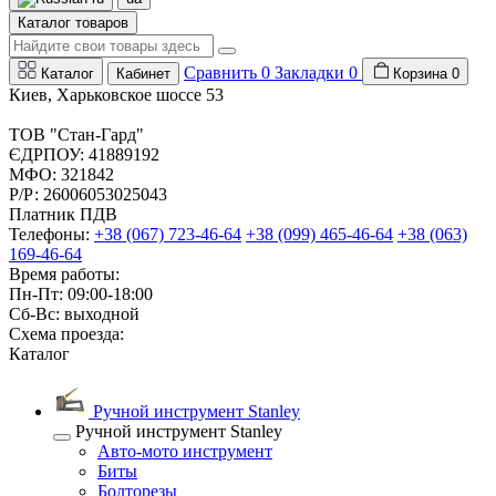
Каталог товаров
Сравнить
0
Закладки
0
Каталог
Кабинет
Корзина
0
Киев, Харьковское шоссе 53
ТОВ "Стан-Гард"
ЄДРПОУ: 41889192
МФО: 321842
Р/Р: 26006053025043
Платник ПДВ
Телефоны:
+38 (067) 723-46-64
+38 (099) 465-46-64
+38 (063)
169-46-64
Время работы:
Пн-Пт: 09:00-18:00
Сб-Вс: выходной
Схема проезда:
Каталог
Ручной инструмент Stanley
Ручной инструмент Stanley
Авто-мото инструмент
Биты
Болторезы