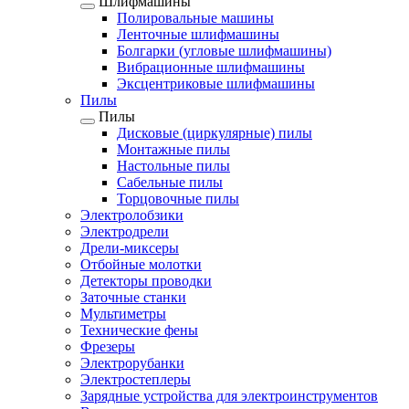
Шлифмашины
Полировальные машины
Ленточные шлифмашины
Болгарки (угловые шлифмашины)
Вибрационные шлифмашины
Эксцентриковые шлифмашины
Пилы
Пилы
Дисковые (циркулярные) пилы
Монтажные пилы
Настольные пилы
Сабельные пилы
Торцовочные пилы
Электролобзики
Электродрели
Дрели-миксеры
Отбойные молотки
Детекторы проводки
Заточные станки
Мультиметры
Технические фены
Фрезеры
Электрорубанки
Электростеплеры
Зарядные устройства для электроинструментов