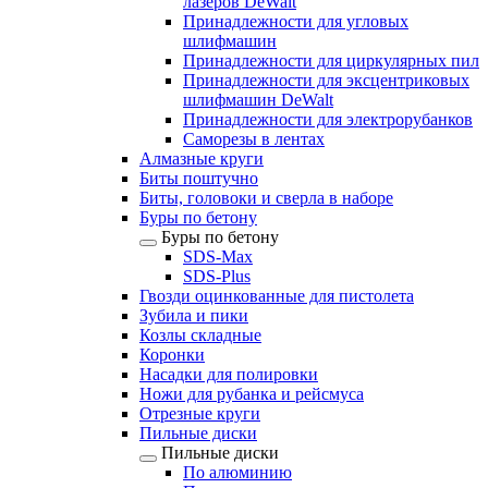
лазеров DeWalt
Принадлежности для угловых
шлифмашин
Принадлежности для циркулярных пил
Принадлежности для эксцентриковых
шлифмашин DeWalt
Принадлежности для электрорубанков
Саморезы в лентах
Алмазные круги
Биты поштучно
Биты, головоки и сверла в наборе
Буры по бетону
Буры по бетону
SDS-Max
SDS-Plus
Гвозди оцинкованные для пистолета
Зубила и пики
Козлы складные
Коронки
Насадки для полировки
Ножи для рубанка и рейсмуса
Отрезные круги
Пильные диски
Пильные диски
По алюминию