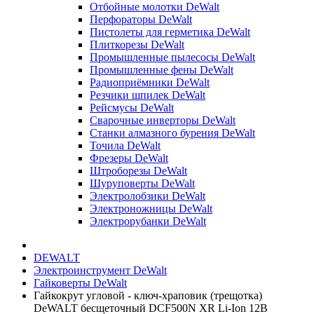
Отбойные молотки DeWalt
Перфораторы DeWalt
Пистолеты для герметика DeWalt
Плиткорезы DeWalt
Промышленные пылесосы DeWalt
Промышленные фены DeWalt
Радиоприёмники DeWalt
Резчики шпилек DeWalt
Рейсмусы DeWalt
Сварочные инверторы DeWalt
Станки алмазного бурения DeWalt
Точила DeWalt
Фрезеры DeWalt
Штроборезы DeWalt
Шуруповерты DeWalt
Электролобзики DeWalt
Электроножницы DeWalt
Электрорубанки DeWalt
DEWALT
Электроинструмент DeWalt
Гайковерты DeWalt
Гайкокрут угловой - ключ-храповик (трещотка)
DeWALT бесщеточный DCF500N XR Li-Ion 12В