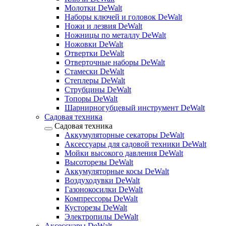
Молотки DeWalt
Наборы ключей и головок DeWalt
Ножи и лезвия DeWalt
Ножницы по металлу DeWalt
Ножовки DeWalt
Отвертки DeWalt
Отверточные наборы DeWalt
Стамески DeWalt
Степлеры DeWalt
Струбцины DeWalt
Топоры DeWalt
Шарнирногубцевый инструмент DeWalt
Садовая техника
Садовая техника
Аккумуляторные секаторы DeWalt
Аксессуары для садовой техники DeWalt
Мойки высокого давления DeWalt
Высоторезы DeWalt
Аккумуляторные косы DeWalt
Воздуходувки DeWalt
Газонокосилки DeWalt
Компрессоры DeWalt
Кусторезы DeWalt
Электропилы DeWalt
Аксессуары DeWalt