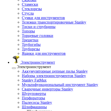
Стамески
Стеклорезы
Стусла
Сумки для инструментов
Тележки транспортировочные Stanley
Тиски и струбцины
Топоры
Торцевые головки
Трещетки
Трубогибы
Труборезы
Ящики для инструментов
Электроинструмент
Электроинструмент
Аккумуляторные цепные пилы Stanley
Наборы электроинструментов Stanley
Stanley FatMax
Мультифункциональный инструмент Stanley
Сварочные инверторы Stanley
Шуруповерты
Перфораторы
Пылесосы Stanley
Шлифмашины