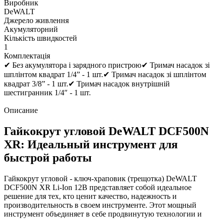
Виробник
DeWALT
Джерело живлення
Акумуляторний
Кількість швидкостей
1
Комплектація
✔ Без акумулятора і зарядного пристрою✔ Тримач насадок зі
шплінтом квадрат 1/4” - 1 шт.✔ Тримач насадок зі шплінтом
квадрат 3/8” - 1 шт.✔ Тримач насадок внутрішній
шестигранник 1/4″ - 1 шт.
Описание
Гайкокрут угловой DeWALT DCF500N
XR: Идеальный инструмент для
быстрой работы
Гайкокрут угловой - ключ-храповик (трещотка) DeWALT
DCF500N XR Li-Ion 12В представляет собой идеальное
решение для тех, кто ценит качество, надежность и
производительность в своем инструменте. Этот мощный
инструмент объединяет в себе продвинутую технологии и