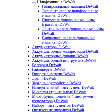
Шлифмашины DeWalt
Полировальные машины DeWalt
Эксцентриковые шлифовальные
машины DeWalt
Прямошлифовальные машины
(граверы) DeWalt
Ленточные шлифовальные машины
DeWalt
Вибрационные шлифовальные
машины DeWalt
Аккумуляторы DeWalt
Аккумуляторные компрессоры DeWalt
Аккумуляторные фонари DeWalt
Аккумуляторный инструмент DeWalt
Болгарки DeWalt
Гайковерты DeWalt
Гвоздезабиватели DeWalt
Дрели DeWalt
Зарядные устройства DeWalt
Измерительный инструмент DeWalt
Миксеры строительные DeWalt
Многофункциональный инструмент
(реноваторы) DeWalt
Наборы инструментов DeWalt
Оптические нивелиры DeWalt