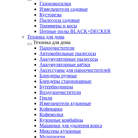
Газонокосилки
Измельчители садовые
Кусторезы
Пылесосы садовые
Триммеры и косы
Цепные пилы BLACK+DECKER
Техника для дома
Техника для дома
Пароочистители
Автомобильные пылесосы
Аккумуляторные пылесосы
Аккумуляторные щётки
Аксессуары для пароочистителей
Блендеры ручные
Блендеры стационарные
Бутербродницы
Воздухоочистители
Грили
Измельчители кухонные
Кофеварки
Кофемолки
Кухонные комбайны
Машинки для удаления ворса
Миксеры кухонные
Мультипечи