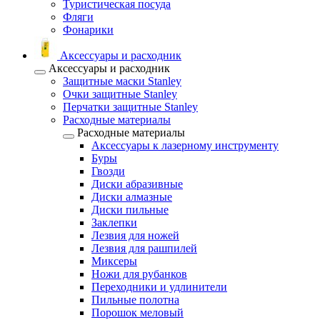
Туристическая посуда
Фляги
Фонарики
Аксессуары и расходник
Аксессуары и расходник
Защитные маски Stanley
Очки защитные Stanley
Перчатки защитные Stanley
Расходные материалы
Расходные материалы
Аксессуары к лазерному инструменту
Буры
Гвозди
Диски абразивные
Диски алмазные
Диски пильные
Заклепки
Лезвия для ножей
Лезвия для рашпилей
Миксеры
Ножи для рубанков
Переходники и удлинители
Пильные полотна
Порошок меловый