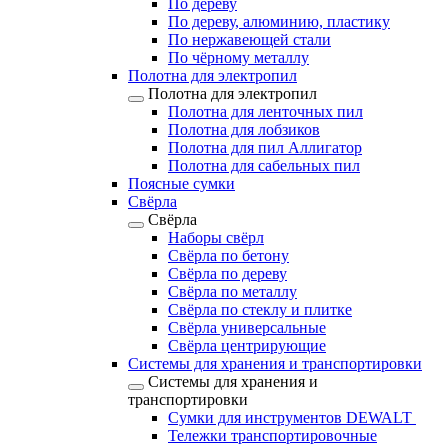
По дереву
По дереву, алюминию, пластику
По нержавеющей стали
По чёрному металлу
Полотна для электропил
Полотна для электропил
Полотна для ленточных пил
Полотна для лобзиков
Полотна для пил Аллигатор
Полотна для сабельных пил
Поясные сумки
Свёрла
Свёрла
Наборы свёрл
Свёрла по бетону
Свёрла по дереву
Свёрла по металлу
Свёрла по стеклу и плитке
Свёрла универсальные
Свёрла центрирующие
Системы для хранения и транспортировки
Системы для хранения и
транспортировки
Сумки для инструментов DEWALT
Тележки транспортировочные