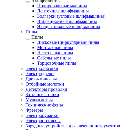
Шлифмашины
Полировальные машины
Ленточные шлифмашины
Болгарки (угловые шлифмашины)
Вибрационные шлифмашины
Эксцентриковые шлифмашины
Пилы
Пилы
Дисковые (циркулярные) пилы
Монтажные пилы
Настольные пилы
Сабельные пилы
Торцовочные пилы
Электролобзики
Электродрели
Дрели-миксеры
Отбойные молотки
Детекторы проводки
Заточные станки
Мультиметры
Технические фены
Фрезеры
Электрорубанки
Электростеплеры
Зарядные устройства для электроинструментов