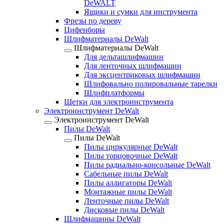
DeWALT
Ящики и сумки для инструмента
Фрезы по дереву
Цифенборы
Шлифматериалы DeWalt
Шлифматериалы DeWalt
Для дельташлифмашин
Для ленточных шлифмашин
Для эксцентриковых шлифмашин
Шлифовально полировальные тарелки
Шлифплатформы
Щетки для электроинструмента
Электроинструмент DeWalt
Электроинструмент DeWalt
Пилы DeWalt
Пилы DeWalt
Пилы циркулярные DeWalt
Пилы торцовочные DeWalt
Пилы радиально-консольные DeWalt
Сабельные пилы DeWalt
Пилы аллигаторы DeWalt
Монтажные пилы DeWalt
Ленточные пилы DeWalt
Дисковые пилы DeWalt
Шлифмашины DeWalt