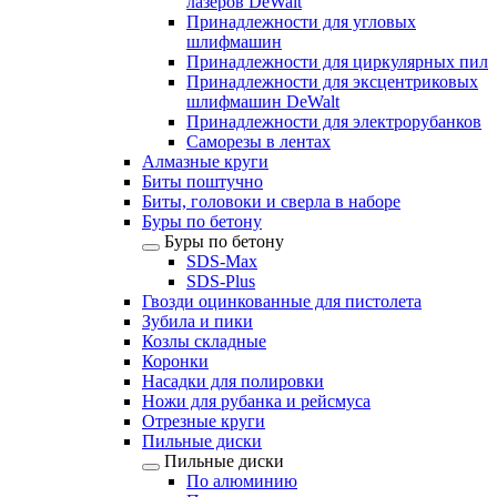
лазеров DeWalt
Принадлежности для угловых
шлифмашин
Принадлежности для циркулярных пил
Принадлежности для эксцентриковых
шлифмашин DeWalt
Принадлежности для электрорубанков
Саморезы в лентах
Алмазные круги
Биты поштучно
Биты, головоки и сверла в наборе
Буры по бетону
Буры по бетону
SDS-Max
SDS-Plus
Гвозди оцинкованные для пистолета
Зубила и пики
Козлы складные
Коронки
Насадки для полировки
Ножи для рубанка и рейсмуса
Отрезные круги
Пильные диски
Пильные диски
По алюминию