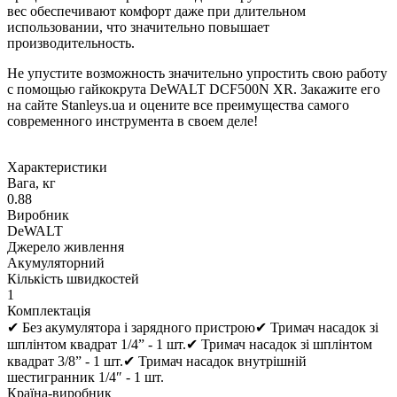
вес обеспечивают комфорт даже при длительном
использовании, что значительно повышает
производительность.
Не упустите возможность значительно упростить свою работу
с помощью гайкокрута DeWALT DCF500N XR. Закажите его
на сайте Stanleys.ua и оцените все преимущества самого
современного инструмента в своем деле!
Характеристики
Вага, кг
0.88
Виробник
DeWALT
Джерело живлення
Акумуляторний
Кількість швидкостей
1
Комплектація
✔ Без акумулятора і зарядного пристрою✔ Тримач насадок зі
шплінтом квадрат 1/4” - 1 шт.✔ Тримач насадок зі шплінтом
квадрат 3/8” - 1 шт.✔ Тримач насадок внутрішній
шестигранник 1/4″ - 1 шт.
Країна-виробник