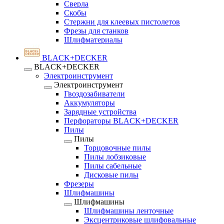
Сверла
Скобы
Стержни для клеевых пистолетов
Фрезы для станков
Шлифматериалы
BLACK+DECKER
BLACK+DECKER
Электроинструмент
Электроинструмент
Гвоздозабиватели
Аккумуляторы
Зарядные устройства
Перфораторы BLACK+DECKER
Пилы
Пилы
Торцовочные пилы
Пилы лобзиковые
Пилы сабельные
Дисковые пилы
Фрезеры
Шлифмашины
Шлифмашины
Шлифмашины ленточные
Эксцентриковые шлифовальные