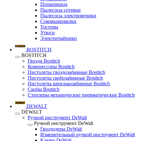
Попкорница
Пылесосы сетевые
Пылесосы электровеники
Соковыжималки
Тостеры
Утюги
Электрочайники
BOSTITCH
BOSTITCH
Гвозди Bostitch
Компрессоры Bostitch
Пистолеты гвоздозабивные Bostitch
Пистолеты скобозабивные Bostitch
Пистолеты шпилькозабивные Bostitch
Скобы Bostitch
Степлеры механические пневматические Bostitch
DEWALT
DEWALT
Ручной инструмент DeWalt
Ручной инструмент DeWalt
Гвоздодеры DeWalt
Измерительный ручной инструмент DeWalt
Ключи DeWalt