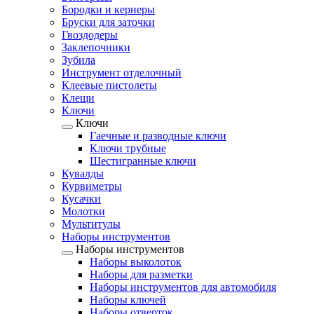
Бородки и кернеры
Бруски для заточки
Гвоздодеры
Заклепочники
Зубила
Инструмент отделочный
Клеевые пистолеты
Клещи
Ключи
Ключи
Гаечные и разводные ключи
Ключи трубные
Шестигранные ключи
Кувалды
Курвиметры
Кусачки
Молотки
Мультитулы
Наборы инструментов
Наборы инструментов
Наборы выколоток
Наборы для разметки
Наборы инструментов для автомобиля
Наборы ключей
Наборы отверток