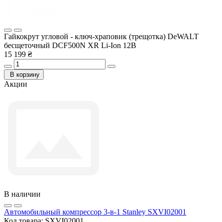
Гайкокрут угловой - ключ-храповик (трещотка) DeWALT
бесщеточный DCF500N XR Li-Ion 12В
15 199 ₴
В корзину
Акции
В наличии
Автомобильный компрессор 3-в-1 Stanley SXVI02001
Код товара:
SXVI02001