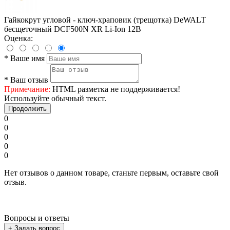
Гайкокрут угловой - ключ-храповик (трещотка) DeWALT
бесщеточный DCF500N XR Li-Ion 12В
Оценка:
*
Ваше имя
*
Ваш отзыв
Примечание:
HTML разметка не поддерживается!
Используйте обычный текст.
Продолжить
0
0
0
0
0
Нет отзывов о данном товаре, станьте первым, оставьте свой
отзыв.
Вопросы и ответы
+ Задать вопрос