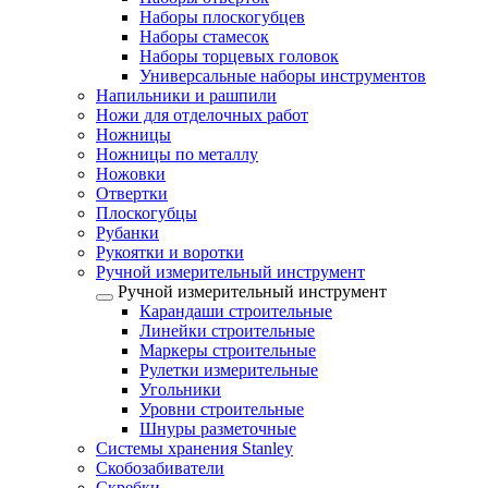
Наборы плоскогубцев
Наборы стамесок
Наборы торцевых головок
Универсальные наборы инструментов
Напильники и рашпили
Ножи для отделочных работ
Ножницы
Ножницы по металлу
Ножовки
Отвертки
Плоскогубцы
Рубанки
Рукоятки и воротки
Ручной измерительный инструмент
Ручной измерительный инструмент
Карандаши строительные
Линейки строительные
Маркеры строительные
Рулетки измерительные
Угольники
Уровни строительные
Шнуры разметочные
Системы хранения Stanley
Скобозабиватели
Скребки