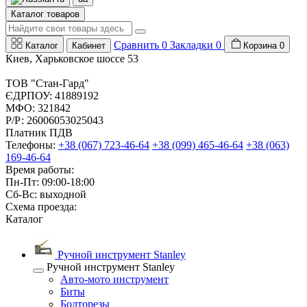
Каталог товаров
Сравнить
0
Закладки
0
Каталог
Кабинет
Корзина
0
Киев, Харьковское шоссе 53
ТОВ "Стан-Гард"
ЄДРПОУ: 41889192
МФО: 321842
Р/Р: 26006053025043
Платник ПДВ
Телефоны:
+38 (067) 723-46-64
+38 (099) 465-46-64
+38 (063)
169-46-64
Время работы:
Пн-Пт: 09:00-18:00
Сб-Вс: выходной
Схема проезда:
Каталог
Ручной инструмент Stanley
Ручной инструмент Stanley
Авто-мото инструмент
Биты
Болторезы