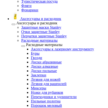
Туристическая посуда
Фляги
Фонарики
Аксессуары и расходник
Аксессуары и расходник
Защитные маски Stanley
Очки защитные Stanley
Перчатки защитные Stanley
Расходные материалы
Расходные материалы
Аксессуары к лазерному инструменту
Буры
Гвозди
Диски абразивные
Диски алмазные
Диски пильные
Заклепки
Лезвия для ножей
Лезвия для рашпилей
Миксеры
Ножи для рубанков
Переходники и удлинители
Пильные полотна
Порошок меловый