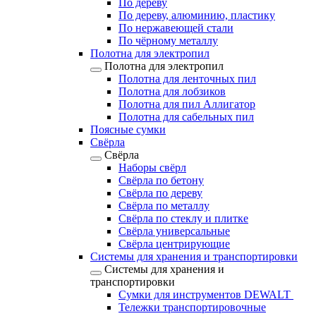
По дереву
По дереву, алюминию, пластику
По нержавеющей стали
По чёрному металлу
Полотна для электропил
Полотна для электропил
Полотна для ленточных пил
Полотна для лобзиков
Полотна для пил Аллигатор
Полотна для сабельных пил
Поясные сумки
Свёрла
Свёрла
Наборы свёрл
Свёрла по бетону
Свёрла по дереву
Свёрла по металлу
Свёрла по стеклу и плитке
Свёрла универсальные
Свёрла центрирующие
Системы для хранения и транспортировки
Системы для хранения и
транспортировки
Сумки для инструментов DEWALT
Тележки транспортировочные