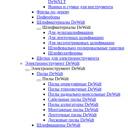
DeWALT
Ящики и сумки для инструмента
Фрезы по дереву
Цифенборы
Шлифматериалы DeWalt
Шлифматериалы DeWalt
Для дельташлифмашин
Для ленточных шлифмашин
Для эксцентриковых шлифмашин
Шлифовально полировальные тарелки
Шлифплатформы
Щетки для электроинструмента
Электроинструмент DeWalt
Электроинструмент DeWalt
Пилы DeWalt
Пилы DeWalt
Пилы циркулярные DeWalt
Пилы торцовочные DeWalt
Пилы радиально-консольные DeWalt
Сабельные пилы DeWalt
Пилы аллигаторы DeWalt
Монтажные пилы DeWalt
Ленточные пилы DeWalt
Дисковые пилы DeWalt
Шлифмашины DeWalt