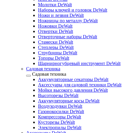
Молотки DeWalt
Наборы ключей и головок DeWalt
Ножи и лезвия DeWalt
Ножницы по металлу DeWalt
Ножовки DeWalt
Отвертки DeWalt
Отверточные наборы DeWalt
Стамески DeWalt
Степлеры DeWalt
Струбцины DeWalt
Топоры DeWalt
Шарнирногубцевый инструмент DeWalt
Садовая техника
Садовая техника
Аккумуляторные секаторы DeWalt
Аксессуары для садовой техники DeWalt
Мойки высокого давления DeWalt
Высоторезы DeWalt
Аккумуляторные косы DeWalt
Воздуходувки DeWalt
Газонокосилки DeWalt
Компрессоры DeWalt
Кусторезы DeWalt
Электропилы DeWalt
Аксессуары DeWalt