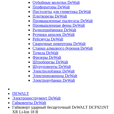
Отбойные молотки DeWalt
Перфораторы DeWalt
Пистолеты для герметика DeWalt
Плиткорезы DeWalt
Промышленные пылесосы DeWalt
Промышленные фены DeWalt
Радиоприёмники DeWalt
Резчики шпилек DeWalt
Рейсмусы DeWalt
Сварочные инверторы DeWalt
Станки алмазного бурения DeWalt
Точила DeWalt
Фрезеры DeWalt
Штроборезы DeWalt
Шуруповерты DeWalt
Электролобзики DeWalt
Электроножницы DeWalt
Электрорубанки DeWalt
DEWALT
Электроинструмент DeWalt
Гайковерты DeWalt
Гайковерт ударный бесщеточный DeWALT DCF921NT
XR Li-Ion 18 В