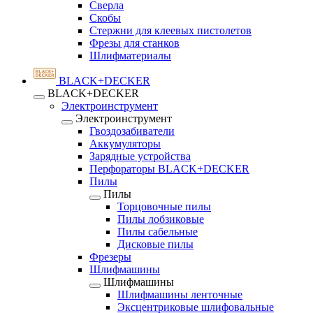
Сверла
Скобы
Стержни для клеевых пистолетов
Фрезы для станков
Шлифматериалы
BLACK+DECKER
BLACK+DECKER
Электроинструмент
Электроинструмент
Гвоздозабиватели
Аккумуляторы
Зарядные устройства
Перфораторы BLACK+DECKER
Пилы
Пилы
Торцовочные пилы
Пилы лобзиковые
Пилы сабельные
Дисковые пилы
Фрезеры
Шлифмашины
Шлифмашины
Шлифмашины ленточные
Эксцентриковые шлифовальные