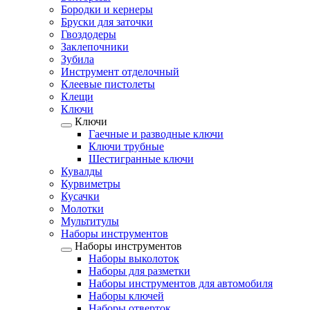
Бородки и кернеры
Бруски для заточки
Гвоздодеры
Заклепочники
Зубила
Инструмент отделочный
Клеевые пистолеты
Клещи
Ключи
Ключи
Гаечные и разводные ключи
Ключи трубные
Шестигранные ключи
Кувалды
Курвиметры
Кусачки
Молотки
Мультитулы
Наборы инструментов
Наборы инструментов
Наборы выколоток
Наборы для разметки
Наборы инструментов для автомобиля
Наборы ключей
Наборы отверток