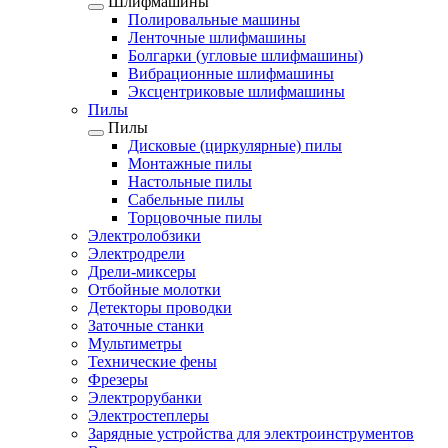
Шлифмашины
Полировальные машины
Ленточные шлифмашины
Болгарки (угловые шлифмашины)
Вибрационные шлифмашины
Эксцентриковые шлифмашины
Пилы
Пилы
Дисковые (циркулярные) пилы
Монтажные пилы
Настольные пилы
Сабельные пилы
Торцовочные пилы
Электролобзики
Электродрели
Дрели-миксеры
Отбойные молотки
Детекторы проводки
Заточные станки
Мультиметры
Технические фены
Фрезеры
Электрорубанки
Электростеплеры
Зарядные устройства для электроинструментов