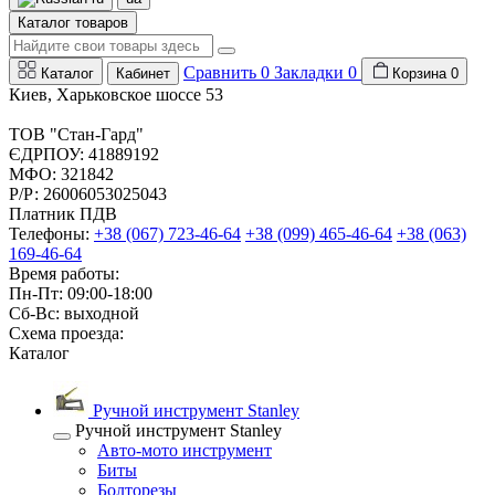
Каталог товаров
Сравнить
0
Закладки
0
Каталог
Кабинет
Корзина
0
Киев, Харьковское шоссе 53
ТОВ "Стан-Гард"
ЄДРПОУ: 41889192
МФО: 321842
Р/Р: 26006053025043
Платник ПДВ
Телефоны:
+38 (067) 723-46-64
+38 (099) 465-46-64
+38 (063)
169-46-64
Время работы:
Пн-Пт: 09:00-18:00
Сб-Вс: выходной
Схема проезда:
Каталог
Ручной инструмент Stanley
Ручной инструмент Stanley
Авто-мото инструмент
Биты
Болторезы