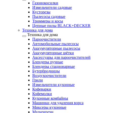
Газонокосилки
Измельчители садовые
Кусторезы
Пылесосы садовые
Триммеры и косы
Цепные пилы BLACK+DECKER
Техника для дома
Техника для дома
Пароочистители
Автомобильные пылесосы
Аккумуляторные пылесосы
Аккумуляторные щётки
Аксессуары для пароочистителей
Блендеры ручные
Блендеры стационарные
Бутербродницы
Воздухоочистители
Грили
Измельчители кухонные
Кофеварки
Кофемолки
Кухонные комбайны
Машинки для удаления ворса
Миксеры кухонные
Мультипечи