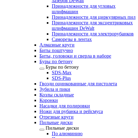
лазеров DeWalt
Принадлежности для угловых
шлифмашин
Принадлежности для циркулярных пил
Принадлежности для эксцентриковых
шлифмашин DeWalt
Принадлежности для электрорубанков
Саморезы в лентах
Алмазные круги
Биты поштучно
Биты, головоки и сверла в наборе
Буры по бетону
Буры по бетону
SDS-Max
SDS-Plus
Гвозди оцинкованные для пистолета
Зубила и пики
Козлы складные
Коронки
Насадки для полировки
Ножи для рубанка и рейсмуса
Отрезные круги
Пильные диски
Пильные диски
По алюминию