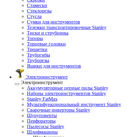
Стамески
Стеклорезы
Стусла
Сумки для инструментов
Тележки транспортировочные Stanley
Тиски и струбцины
Топоры
Торцевые головки
Трещетки
Трубогибы
Труборезы
Ящики для инструментов
Электроинструмент
Электроинструмент
Аккумуляторные цепные пилы Stanley
Наборы электроинструментов Stanley
Stanley FatMax
Мультифункциональный инструмент Stanley
Сварочные инверторы Stanley
Шуруповерты
Перфораторы
Пылесосы Stanley
Шлифмашины