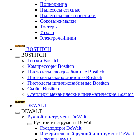
Попкорница
Пылесосы сетевые
Пылесосы электровеники
Соковыжималки
Тостеры
Утюги
Электрочайники
BOSTITCH
BOSTITCH
Гвозди Bostitch
Компрессоры Bostitch
Пистолеты гвоздозабивные Bostitch
Пистолеты скобозабивные Bostitch
Пистолеты шпилькозабивные Bostitch
Скобы Bostitch
Степлеры механические пневматические Bostitch
DEWALT
DEWALT
Ручной инструмент DeWalt
Ручной инструмент DeWalt
Гвоздодеры DeWalt
Измерительный ручной инструмент DeWalt
Ключи DeWalt