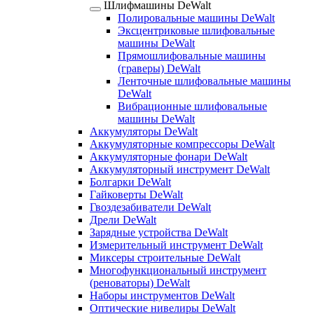
Шлифмашины DeWalt
Полировальные машины DeWalt
Эксцентриковые шлифовальные
машины DeWalt
Прямошлифовальные машины
(граверы) DeWalt
Ленточные шлифовальные машины
DeWalt
Вибрационные шлифовальные
машины DeWalt
Аккумуляторы DeWalt
Аккумуляторные компрессоры DeWalt
Аккумуляторные фонари DeWalt
Аккумуляторный инструмент DeWalt
Болгарки DeWalt
Гайковерты DeWalt
Гвоздезабиватели DeWalt
Дрели DeWalt
Зарядные устройства DeWalt
Измерительный инструмент DeWalt
Миксеры строительные DeWalt
Многофункциональный инструмент
(реноваторы) DeWalt
Наборы инструментов DeWalt
Оптические нивелиры DeWalt