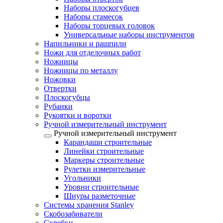
Наборы плоскогубцев
Наборы стамесок
Наборы торцевых головок
Универсальные наборы инструментов
Напильники и рашпили
Ножи для отделочных работ
Ножницы
Ножницы по металлу
Ножовки
Отвертки
Плоскогубцы
Рубанки
Рукоятки и воротки
Ручной измерительный инструмент
Ручной измерительный инструмент
Карандаши строительные
Линейки строительные
Маркеры строительные
Рулетки измерительные
Угольники
Уровни строительные
Шнуры разметочные
Системы хранения Stanley
Скобозабиватели
Скребки