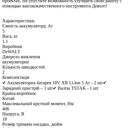
проектах. Не упустите возможность улучшить свою работу с
помощью высококачественного инструмента Деволт!
Характеристики
Ємність аккумулятору, Аг
5
Вага, кг
1.1
Виробник
DeWALT
Джерело живлення
акумуляторне
Кількість швидкостей
2
Комплектація
✔ Акумуляторна батарея 18V XR Li-lon 5 Аг - 2 шт✔
Зарядний пристрій – 1 шт✔ Валіза TSTAK - 1 шт
Країна-виробник
Китай
Максимальний крутний момент, Нм
406
Напруга, В
18
Розмір тримача насадки, дюйм