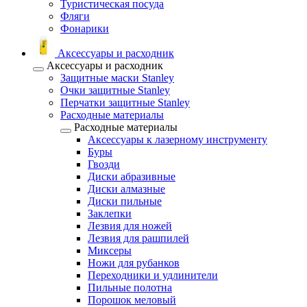
Туристическая посуда
Фляги
Фонарики
Аксессуары и расходник
Аксессуары и расходник
Защитные маски Stanley
Очки защитные Stanley
Перчатки защитные Stanley
Расходные материалы
Расходные материалы
Аксессуары к лазерному инструменту
Буры
Гвозди
Диски абразивные
Диски алмазные
Диски пильные
Заклепки
Лезвия для ножей
Лезвия для рашпилей
Миксеры
Ножи для рубанков
Переходники и удлинители
Пильные полотна
Порошок меловый