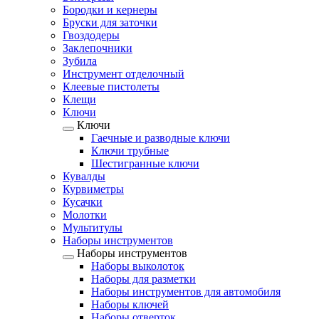
Бородки и кернеры
Бруски для заточки
Гвоздодеры
Заклепочники
Зубила
Инструмент отделочный
Клеевые пистолеты
Клещи
Ключи
Ключи
Гаечные и разводные ключи
Ключи трубные
Шестигранные ключи
Кувалды
Курвиметры
Кусачки
Молотки
Мультитулы
Наборы инструментов
Наборы инструментов
Наборы выколоток
Наборы для разметки
Наборы инструментов для автомобиля
Наборы ключей
Наборы отверток