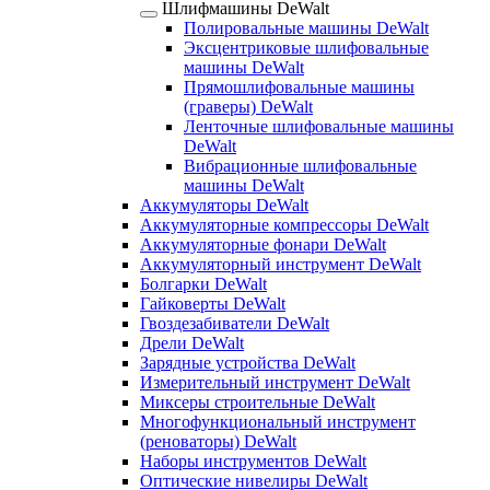
Шлифмашины DeWalt
Полировальные машины DeWalt
Эксцентриковые шлифовальные
машины DeWalt
Прямошлифовальные машины
(граверы) DeWalt
Ленточные шлифовальные машины
DeWalt
Вибрационные шлифовальные
машины DeWalt
Аккумуляторы DeWalt
Аккумуляторные компрессоры DeWalt
Аккумуляторные фонари DeWalt
Аккумуляторный инструмент DeWalt
Болгарки DeWalt
Гайковерты DeWalt
Гвоздезабиватели DeWalt
Дрели DeWalt
Зарядные устройства DeWalt
Измерительный инструмент DeWalt
Миксеры строительные DeWalt
Многофункциональный инструмент
(реноваторы) DeWalt
Наборы инструментов DeWalt
Оптические нивелиры DeWalt