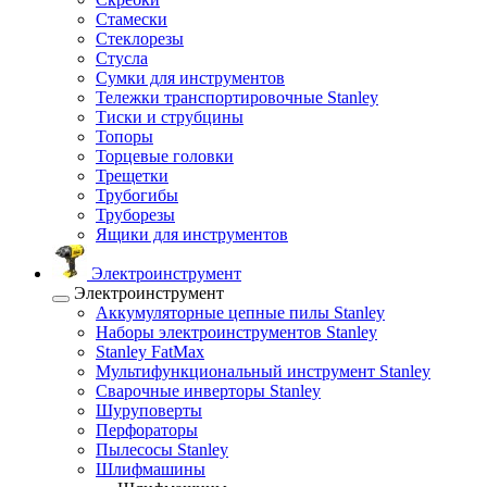
Стамески
Стеклорезы
Стусла
Сумки для инструментов
Тележки транспортировочные Stanley
Тиски и струбцины
Топоры
Торцевые головки
Трещетки
Трубогибы
Труборезы
Ящики для инструментов
Электроинструмент
Электроинструмент
Аккумуляторные цепные пилы Stanley
Наборы электроинструментов Stanley
Stanley FatMax
Мультифункциональный инструмент Stanley
Сварочные инверторы Stanley
Шуруповерты
Перфораторы
Пылесосы Stanley
Шлифмашины