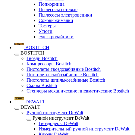
Попкорница
Пылесосы сетевые
Пылесосы электровеники
Соковыжималки
Тостеры
Утюги
Электрочайники
BOSTITCH
BOSTITCH
Гвозди Bostitch
Компрессоры Bostitch
Пистолеты гвоздозабивные Bostitch
Пистолеты скобозабивные Bostitch
Пистолеты шпилькозабивные Bostitch
Скобы Bostitch
Степлеры механические пневматические Bostitch
DEWALT
DEWALT
Ручной инструмент DeWalt
Ручной инструмент DeWalt
Гвоздодеры DeWalt
Измерительный ручной инструмент DeWalt
Ключи DeWalt