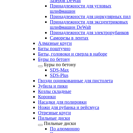
лазеров DeWalt
Принадлежности для угловых
шлифмашин
Принадлежности для циркулярных пил
Принадлежности для эксцентриковых
шлифмашин DeWalt
Принадлежности для электрорубанков
Саморезы в лентах
Алмазные круги
Биты поштучно
Биты, головоки и сверла в наборе
Буры по бетону
Буры по бетону
SDS-Max
SDS-Plus
Гвозди оцинкованные для пистолета
Зубила и пики
Козлы складные
Коронки
Насадки для полировки
Ножи для рубанка и рейсмуса
Отрезные круги
Пильные диски
Пильные диски
По алюминию