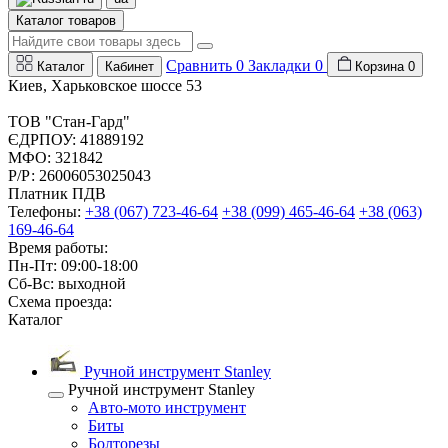
Каталог товаров
Сравнить
0
Закладки
0
Каталог
Кабинет
Корзина
0
Киев, Харьковское шоссе 53
ТОВ "Стан-Гард"
ЄДРПОУ: 41889192
МФО: 321842
Р/Р: 26006053025043
Платник ПДВ
Телефоны:
+38 (067) 723-46-64
+38 (099) 465-46-64
+38 (063)
169-46-64
Время работы:
Пн-Пт: 09:00-18:00
Сб-Вс: выходной
Схема проезда:
Каталог
Ручной инструмент Stanley
Ручной инструмент Stanley
Авто-мото инструмент
Биты
Болторезы