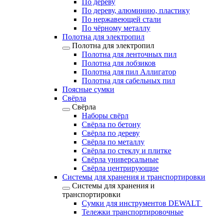
По дереву
По дереву, алюминию, пластику
По нержавеющей стали
По чёрному металлу
Полотна для электропил
Полотна для электропил
Полотна для ленточных пил
Полотна для лобзиков
Полотна для пил Аллигатор
Полотна для сабельных пил
Поясные сумки
Свёрла
Свёрла
Наборы свёрл
Свёрла по бетону
Свёрла по дереву
Свёрла по металлу
Свёрла по стеклу и плитке
Свёрла универсальные
Свёрла центрирующие
Системы для хранения и транспортировки
Системы для хранения и
транспортировки
Сумки для инструментов DEWALT
Тележки транспортировочные