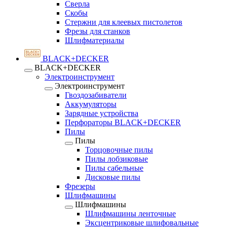
Сверла
Скобы
Стержни для клеевых пистолетов
Фрезы для станков
Шлифматериалы
BLACK+DECKER
BLACK+DECKER
Электроинструмент
Электроинструмент
Гвоздозабиватели
Аккумуляторы
Зарядные устройства
Перфораторы BLACK+DECKER
Пилы
Пилы
Торцовочные пилы
Пилы лобзиковые
Пилы сабельные
Дисковые пилы
Фрезеры
Шлифмашины
Шлифмашины
Шлифмашины ленточные
Эксцентриковые шлифовальные