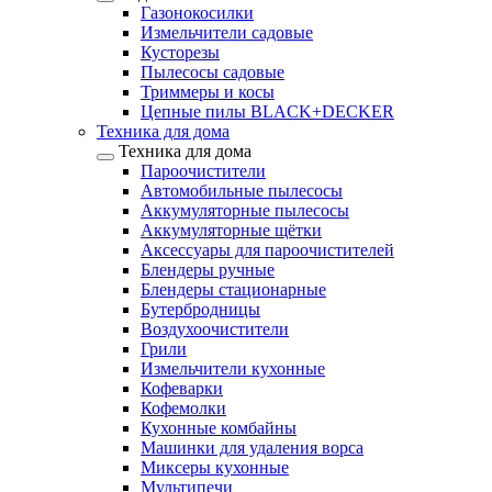
Газонокосилки
Измельчители садовые
Кусторезы
Пылесосы садовые
Триммеры и косы
Цепные пилы BLACK+DECKER
Техника для дома
Техника для дома
Пароочистители
Автомобильные пылесосы
Аккумуляторные пылесосы
Аккумуляторные щётки
Аксессуары для пароочистителей
Блендеры ручные
Блендеры стационарные
Бутербродницы
Воздухоочистители
Грили
Измельчители кухонные
Кофеварки
Кофемолки
Кухонные комбайны
Машинки для удаления ворса
Миксеры кухонные
Мультипечи