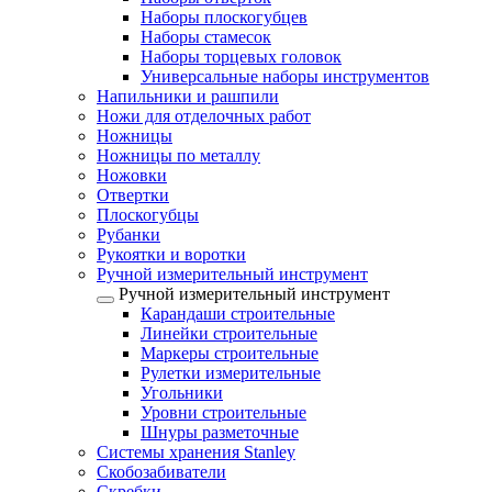
Наборы плоскогубцев
Наборы стамесок
Наборы торцевых головок
Универсальные наборы инструментов
Напильники и рашпили
Ножи для отделочных работ
Ножницы
Ножницы по металлу
Ножовки
Отвертки
Плоскогубцы
Рубанки
Рукоятки и воротки
Ручной измерительный инструмент
Ручной измерительный инструмент
Карандаши строительные
Линейки строительные
Маркеры строительные
Рулетки измерительные
Угольники
Уровни строительные
Шнуры разметочные
Системы хранения Stanley
Скобозабиватели
Скребки