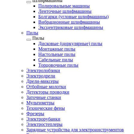
Шлифмашины
Полировальные машины
Ленточные шлифмашины
Болгарки (угловые шлифмашины)
Вибрационные шлифмашины
Эксцентриковые шлифмашины
Пилы
Пилы
Дисковые (циркулярные) пилы
Монтажные пилы
Настольные пилы
Сабельные пилы
Торцовочные пилы
Электролобзики
Электродрели
Дрели-миксеры
Отбойные молотки
Детекторы проводки
Заточные станки
Мультиметры
Технические фены
Фрезеры
Электрорубанки
Электростеплеры
Зарядные устройства для электроинструментов