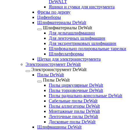
DeWALT
Ящики и сумки для инструмента
Фрезы по дереву
Цифенборы
Шлифматериалы DeWalt
Шлифматериалы DeWalt
Для дельташлифмашин
Для ленточных шлифмашин
Для эксцентриковых шлифмашин
Шлифовально полировальные тарелки
Шлифплатформы
Щетки для электроинструмента
Электроинструмент DeWalt
Электроинструмент DeWalt
Пилы DeWalt
Пилы DeWalt
Пилы циркулярные DeWalt
Пилы торцовочные DeWalt
Пилы радиально-консольные DeWalt
Сабельные пилы DeWalt
Пилы аллигаторы DeWalt
Монтажные пилы DeWalt
Ленточные пилы DeWalt
Дисковые пилы DeWalt
Шлифмашины DeWalt