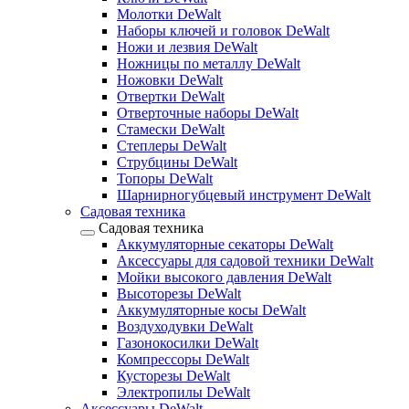
Молотки DeWalt
Наборы ключей и головок DeWalt
Ножи и лезвия DeWalt
Ножницы по металлу DeWalt
Ножовки DeWalt
Отвертки DeWalt
Отверточные наборы DeWalt
Стамески DeWalt
Степлеры DeWalt
Струбцины DeWalt
Топоры DeWalt
Шарнирногубцевый инструмент DeWalt
Садовая техника
Садовая техника
Аккумуляторные секаторы DeWalt
Аксессуары для садовой техники DeWalt
Мойки высокого давления DeWalt
Высоторезы DeWalt
Аккумуляторные косы DeWalt
Воздуходувки DeWalt
Газонокосилки DeWalt
Компрессоры DeWalt
Кусторезы DeWalt
Электропилы DeWalt
Аксессуары DeWalt