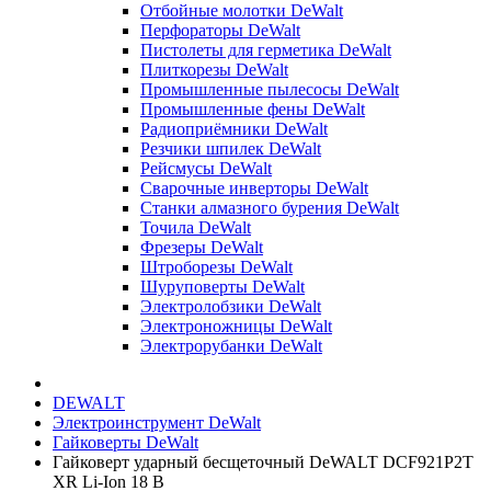
Отбойные молотки DeWalt
Перфораторы DeWalt
Пистолеты для герметика DeWalt
Плиткорезы DeWalt
Промышленные пылесосы DeWalt
Промышленные фены DeWalt
Радиоприёмники DeWalt
Резчики шпилек DeWalt
Рейсмусы DeWalt
Сварочные инверторы DeWalt
Станки алмазного бурения DeWalt
Точила DeWalt
Фрезеры DeWalt
Штроборезы DeWalt
Шуруповерты DeWalt
Электролобзики DeWalt
Электроножницы DeWalt
Электрорубанки DeWalt
DEWALT
Электроинструмент DeWalt
Гайковерты DeWalt
Гайковерт ударный бесщеточный DeWALT DCF921P2T
XR Li-Ion 18 В